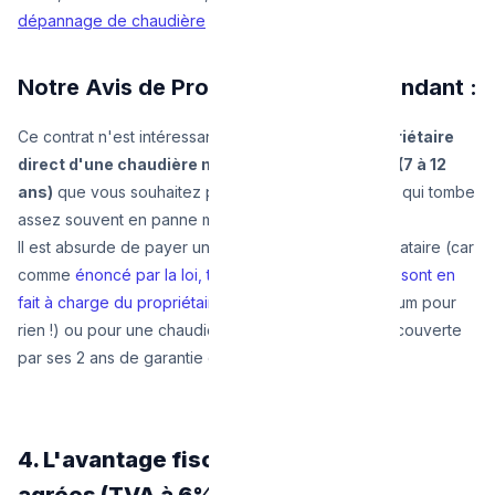
dépannage de chaudière
à l'acte.
Notre Avis de Professionnel Indépendant :
Ce contrat n'est intéressant QUE
si vous êtes propriétaire
direct d'une chaudière moyennement ancienne (7 à 12
ans)
que vous souhaitez prolonger artificiellement... qui tombe
assez souvent en panne mineure.
Il est absurde de payer un grand contrat pour un locataire (car
comme
énoncé par la loi, toutes les grandes pièces sont en
fait à charge du propriétaire
, le locataire paie l'omnium pour
rien !) ou pour une chaudière complètement neuve couverte
par ses 2 ans de garantie constructeurs.
4. L'avantage fiscal des plombiers
agrées (TVA à 6%)