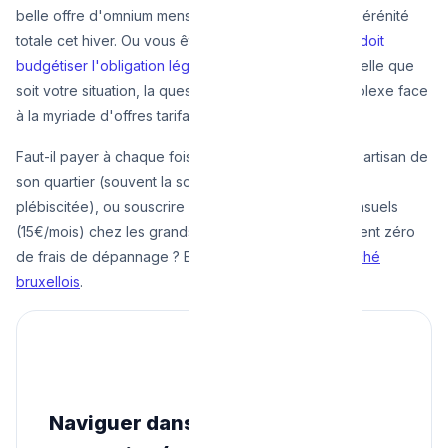
belle offre d'omnium mensuelle en échange d'une sérénité
totale cet hiver. Ou vous êtes un jeune
locataire qui doit
budgétiser l'obligation légale PEB tous les 2 ans
. Quelle que
soit votre situation, la question financière reste complexe face
à la myriade d'offres tarifaires à Bruxelles.
Faut-il payer à chaque fois "One-shot" chez le petit artisan de
son quartier (souvent la solution la plus basique et
plébiscitée), ou souscrire à de luxueux contrats mensuels
(15€/mois) chez les grands distributeurs qui promettent zéro
de frais de dépannage ? Examinons les
prix du marché
bruxellois
.
Naviguer dans les prix de