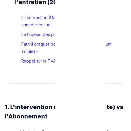
l'entretien (2026)
L'intervention (One-shot) vs l'Abonnement
annuel mensuel
Le tableau des prix réels à Bruxelles lissés
Faut-il craquer pour les contrats All-in (Omnium
Totale) ?
Rappel sur la TVA réduite (6% ou 21%)
1. L'intervention exclusive (à la carte) vs
l'Abonnement