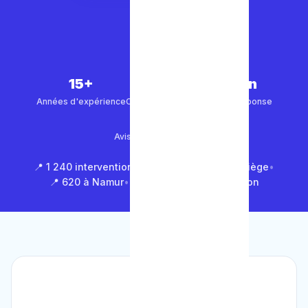
15+
5 000+
30 min
Années d'expérience
Clients satisfaits
Temps de réponse
4.9/5
Avis Google (500+)
📍 1 240 interventions à Bruxelles
•
📍 850 à Liège
•
📍 620 à Namur
•
📍 1 430 en Brabant Wallon
🏆