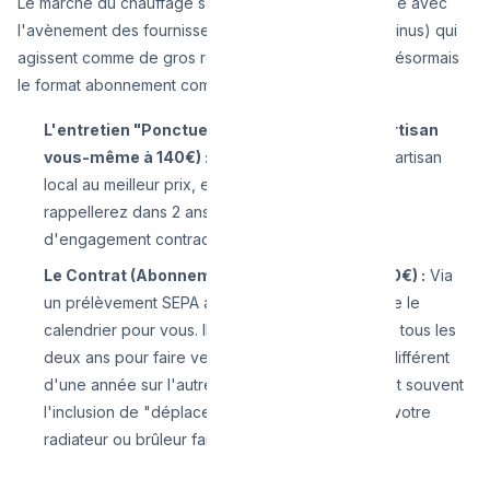
Le marché du chauffage s'est grandement transformé avec
l'avènement des fournisseurs d'énergie (Engie, Luminus) qui
agissent comme de gros recruteurs. Ils privilégient désormais
le format abonnement comme sur Netflix ou Spotify.
L'entretien "Ponctuel" (Vous appelez votre artisan
vous-même à 140€) :
Vous choisissez le jour, l'artisan
local au meilleur prix, et s'il est agréable, vous le
rappellerez dans 2 ans. Il n'y a pas le moindre
d'engagement contractuel permanent.
Le Contrat (Abonnement mensuel de 13€ à 20€) :
Via
un prélèvement SEPA automatisé. La société gère le
calendrier pour vous. Ils vous appellent de force tous les
deux ans pour faire venir un employé (souvent différent
d'une année sur l'autre). L'immense avantage est souvent
l'inclusion de "déplacements illimités gratuits" si votre
radiateur ou brûleur fait des siennes en hiver.