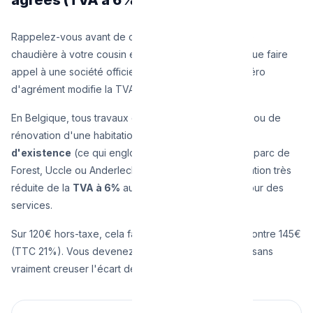
Rappelez-vous avant de confier l'entretien de votre
chaudière à votre cousin électricien auto-déclaré, que faire
appel à une société officielle enregistrée avec numéro
d'agrément modifie la TVA.
En Belgique, tous travaux d'entretien, de réparation ou de
rénovation d'une habitation
ayant plus de 10 ans
d'existence
(ce qui englobe l'immense majorité du parc de
Forest, Uccle ou Anderlecht) bénéficie d'une tarification très
réduite de la
TVA à 6%
au lieu des 21% habituels pour des
services.
Sur 120€ hors-taxe, cela fait donc 127€ (TTC 6%) contre 145€
(TTC 21%). Vous devenez ainsi légalement couvert sans
vraiment creuser l'écart de prix.