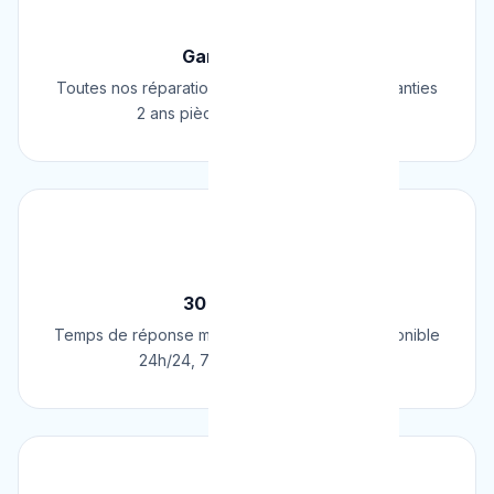
🛡️
Garantie 2 Ans
Toutes nos réparations et installations sont garanties
2 ans pièces et main d'œuvre.
⚡
30 Min Chrono
Temps de réponse moyen de 30 minutes. Disponible
24h/24, 7j/7, 365 jours par an.