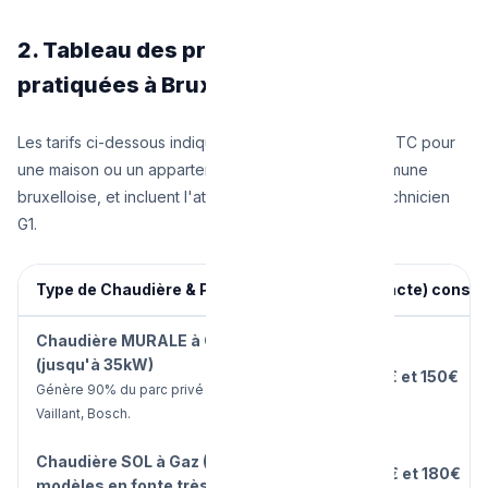
2. Tableau des prix (Moyennes
pratiquées à Bruxelles en 2026)
Les tarifs ci-dessous indiquent la somme moyenne TTC pour
une maison ou un appartement standard d'une commune
bruxelloise, et incluent l'attestation légale PEB du technicien
G1.
Type de Chaudière & Prestation
Tarif (à l'acte) const
Chaudière MURALE à Gaz
(jusqu'à 35kW)
Entre
120€ et 150€
Génère 90% du parc privé : Bulex,
Vaillant, Bosch.
Chaudière SOL à Gaz (Anciens
Entre
140€ et 180€
modèles en fonte très lourdes)