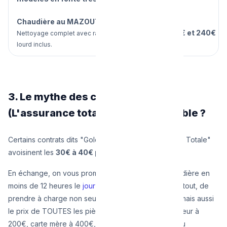
Chaudière au MAZOUT / Fioul
Entre
180€ et 240€
Nettoyage complet avec ramonage
lourd inclus.
3. Le mythe des contrats Omnium
(L'assurance totale) : Est-ce rentable ?
Certains contrats dits "Gold", "Omnium" ou "Garantie Totale"
avoisinent les
30€ à 40€ par mois
.
En échange, on vous promet de réparer votre chaudière en
moins de 12 heures le
jour de l'urgence 24/7
, ET surtout, de
prendre à charge non seulement la main-d'œuvre, mais aussi
le prix de TOUTES les pièces de rechange (circulateur à
200€, carte mère à 400€, etc.). C'est l'alternative au