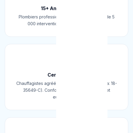
15+ Ans d'Expérience
Plombiers professionnels depuis 2009. Plus de 5
000 interventions réussies en Belgique.
📜
Certifié & Agréé
Chauffagistes agréés Cerga/Cedicol (N° Cerga: 18-
35649-C). Conformes aux normes belges et
européennes.