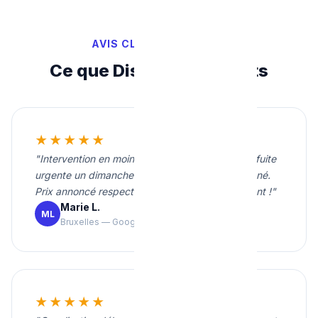
AVIS CLIENTS VÉRIFIÉS
Ce que Disent Nos Clients
★★★★★
"Intervention en moins de 20 minutes pour une fuite
urgente un dimanche soir. Travail propre et soigné.
Prix annoncé respecté. Je recommande vivement !"
Marie L.
ML
Bruxelles — Google
★★★★★