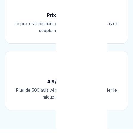
💰
Prix Fixe Garanti
Le prix est communiqué AVANT l'intervention. Pas de
supplément surprise, jamais.
⭐
4.9/5 sur Google
Plus de 500 avis vérifiés sur Google. Le plombier le
mieux noté de Belgique.