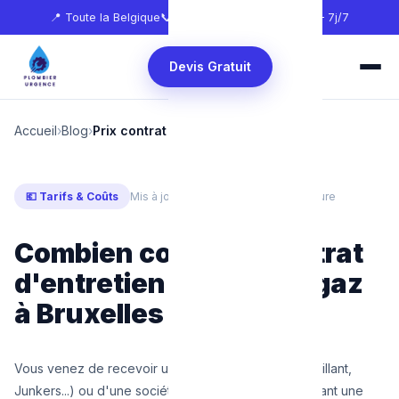
📍 Toute la Belgique
📞
0465 68 51 58
🕐 24h/24 — 7j/7
Devis Gratuit
Accueil
›
Blog
›
Prix contrat entretien chaudière
💶 Tarifs & Coûts
Mis à jour : Avril 2026
⏱ 5 min de lecture
Combien coûte un contrat
d'entretien chaudière gaz
à Bruxelles ? (Tarifs)
Vous venez de recevoir un courrier du fabricant (Vaillant,
Junkers...) ou d'une société d'énergie vous proposant une