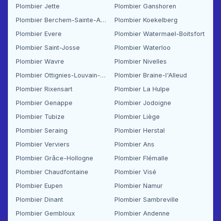
Plombier Jette
Plombier Ganshoren
Plombier Berchem-Sainte-Agathe
Plombier Koekelberg
Plombier Evere
Plombier Watermael-Boitsfort
Plombier Saint-Josse
Plombier Waterloo
Plombier Wavre
Plombier Nivelles
Plombier Ottignies-Louvain-la-Neuve
Plombier Braine-l'Alleud
Plombier Rixensart
Plombier La Hulpe
Plombier Genappe
Plombier Jodoigne
Plombier Tubize
Plombier Liège
Plombier Seraing
Plombier Herstal
Plombier Verviers
Plombier Ans
Plombier Grâce-Hollogne
Plombier Flémalle
Plombier Chaudfontaine
Plombier Visé
Plombier Eupen
Plombier Namur
Plombier Dinant
Plombier Sambreville
Plombier Gembloux
Plombier Andenne