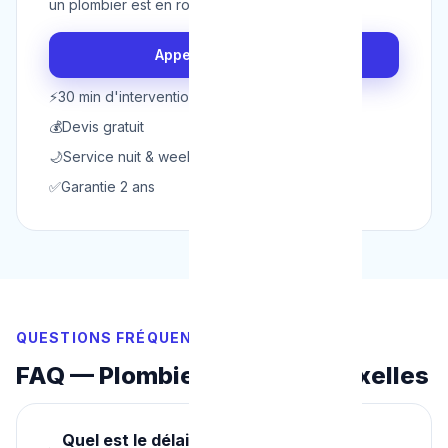
un plombier est en route en 30 minutes.
Appeler maintenant
⚡
30 min d'intervention
💰
Devis gratuit
🌙
Service nuit & week-end
✅
Garantie 2 ans
QUESTIONS FRÉQUENTES
FAQ — Plombier Urgence Bruxelles
Quel est le délai d'intervention d'un