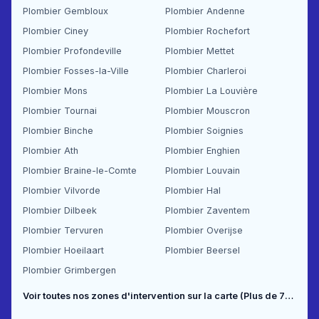
Plombier Gembloux
Plombier Andenne
Plombier Ciney
Plombier Rochefort
Plombier Profondeville
Plombier Mettet
Plombier Fosses-la-Ville
Plombier Charleroi
Plombier Mons
Plombier La Louvière
Plombier Tournai
Plombier Mouscron
Plombier Binche
Plombier Soignies
Plombier Ath
Plombier Enghien
Plombier Braine-le-Comte
Plombier Louvain
Plombier Vilvorde
Plombier Hal
Plombier Dilbeek
Plombier Zaventem
Plombier Tervuren
Plombier Overijse
Plombier Hoeilaart
Plombier Beersel
Plombier Grimbergen
Voir toutes nos zones d'intervention sur la carte (Plus de 70 communes couvertes) →