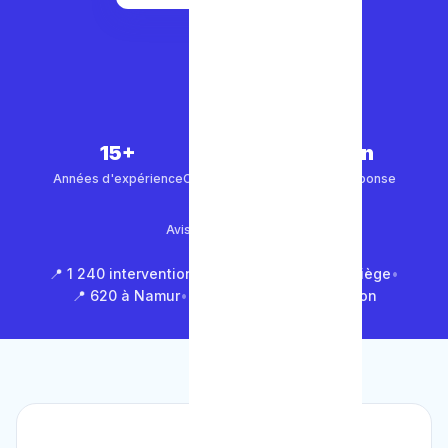
15+
5 000+
30 min
Années d'expérience
Clients satisfaits
Temps de réponse
4.9/5
Avis Google (500+)
📍 1 240 interventions à Bruxelles
•
📍 850 à Liège
•
📍 620 à Namur
•
📍 1 430 en Brabant Wallon