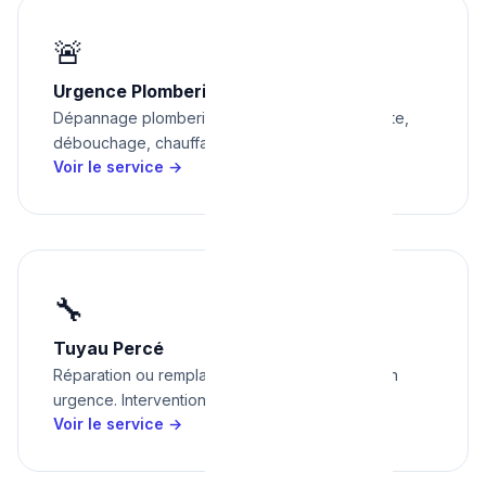
🚨
Urgence Plomberie
Dépannage plomberie express à Bruxelles : fuite,
débouchage, chauffage, inondation.
Voir le service →
🔧
Tuyau Percé
Réparation ou remplacement de tuyau percé en
urgence. Intervention rapide à Bruxelles.
Voir le service →