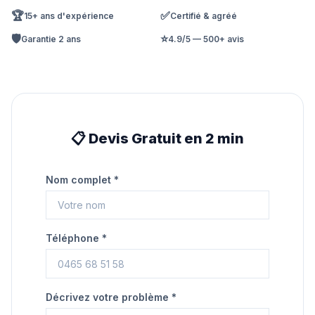
🏆
✅
15+ ans d'expérience
Certifié & agréé
🛡️
⭐
Garantie 2 ans
4.9/5 — 500+ avis
📋 Devis Gratuit en 2 min
Nom complet *
Téléphone *
Décrivez votre problème *