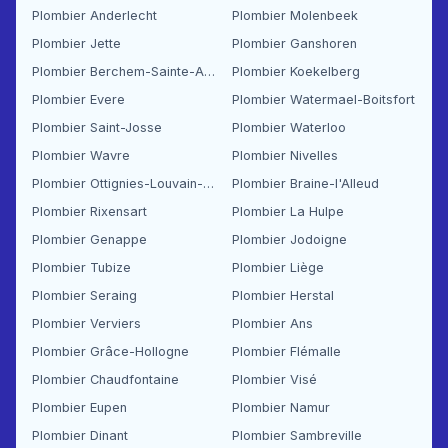
Plombier Anderlecht
Plombier Molenbeek
Plombier Jette
Plombier Ganshoren
Plombier Berchem-Sainte-Agathe
Plombier Koekelberg
Plombier Evere
Plombier Watermael-Boitsfort
Plombier Saint-Josse
Plombier Waterloo
Plombier Wavre
Plombier Nivelles
Plombier Ottignies-Louvain-la-Neuve
Plombier Braine-l'Alleud
Plombier Rixensart
Plombier La Hulpe
Plombier Genappe
Plombier Jodoigne
Plombier Tubize
Plombier Liège
Plombier Seraing
Plombier Herstal
Plombier Verviers
Plombier Ans
Plombier Grâce-Hollogne
Plombier Flémalle
Plombier Chaudfontaine
Plombier Visé
Plombier Eupen
Plombier Namur
Plombier Dinant
Plombier Sambreville