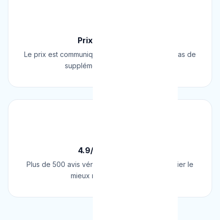
💰
Prix Fixe Garanti
Le prix est communiqué AVANT l'intervention. Pas de
supplément surprise, jamais.
⭐
4.9/5 sur Google
Plus de 500 avis vérifiés sur Google. Le plombier le
mieux noté de Belgique.