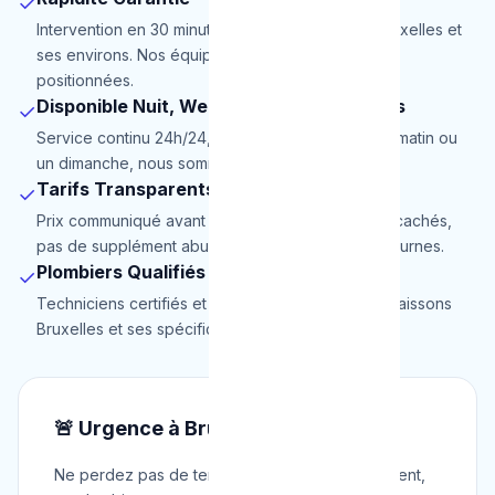
✓
Intervention en 30 minutes maximum dans tout Bruxelles et
ses environs. Nos équipes sont stratégiquement
positionnées.
Disponible Nuit, Week-end et Jours Fériés
✓
Service continu 24h/24, 7j/7. Que ce soit à 3h du matin ou
un dimanche, nous sommes là.
Tarifs Transparents
✓
Prix communiqué avant intervention. Pas de frais cachés,
pas de supplément abusif pour les urgences nocturnes.
Plombiers Qualifiés
✓
Techniciens certifiés et expérimentés. Nous connaissons
Bruxelles et ses spécificités de plomberie.
🚨 Urgence à Bruxelles ?
Ne perdez pas de temps. Appelez immédiatement,