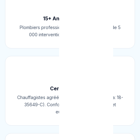
🏆
15+ Ans d'Expérience
Plombiers professionnels depuis 2009. Plus de 5
000 interventions réussies en Belgique.
📜
Certifié & Agréé
Chauffagistes agréés Cerga/Cedicol (N° Cerga: 18-
35649-C). Conformes aux normes belges et
européennes.