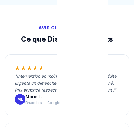
AVIS CLIENTS VÉRIFIÉS
Ce que Disent Nos Clients
★★★★★
"Intervention en moins de 20 minutes pour une fuite
urgente un dimanche soir. Travail propre et soigné.
Prix annoncé respecté. Je recommande vivement !"
Marie L.
ML
Bruxelles — Google