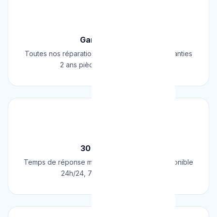
🛡️
Garantie 2 Ans
Toutes nos réparations et installations sont garanties
2 ans pièces et main d'œuvre.
⚡
30 Min Chrono
Temps de réponse moyen de 30 minutes. Disponible
24h/24, 7j/7, 365 jours par an.