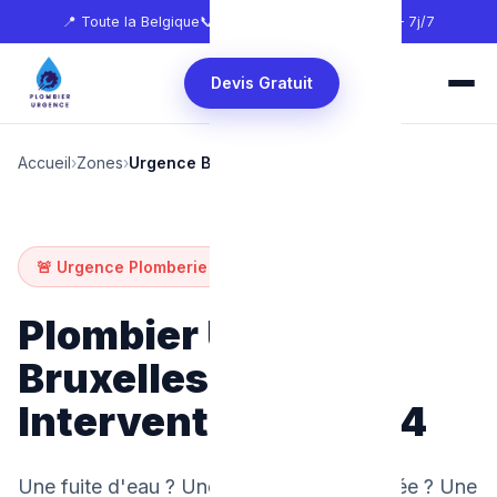
📍 Toute la Belgique
📞
0465 68 51 58
🕐 24h/24 — 7j/7
Devis Gratuit
Accueil
›
Zones
›
Urgence Bruxelles
🚨 Urgence Plomberie — Bruxelles
Plombier Urgence
Bruxelles —
Intervention 24h/24
Une fuite d'eau ? Une canalisation bouchée ? Une