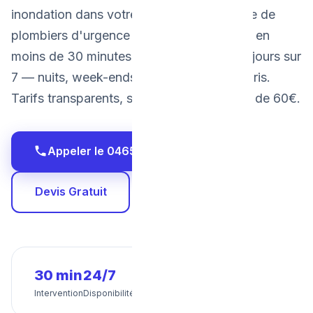
inondation dans votre cave ? Notre équipe de
plombiers d'urgence à Bruxelles intervient en
moins de 30 minutes, 24 heures sur 24, 7 jours sur
7 — nuits, week-ends et jours fériés compris.
Tarifs transparents, sans surprise. À partir de 60€.
Appeler le 0465 68 51 58
Devis Gratuit
30 min
24/7
0€
2 ans
Intervention
Disponibilité
Devis
Garantie