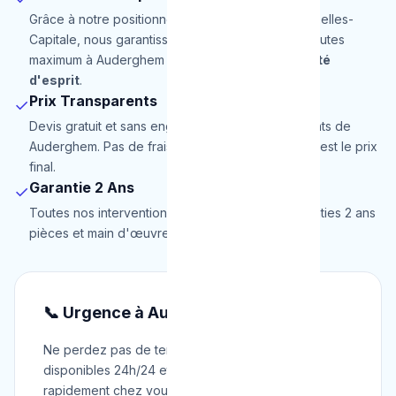
Grâce à notre positionnement stratégique en Bruxelles-
Capitale, nous garantissons une arrivée en 30 minutes
maximum à Auderghem pour une totale
tranquillité
d'esprit
.
Prix Transparents
✓
Devis gratuit et sans engagement pour les habitants de
Auderghem. Pas de frais cachés, le prix annoncé est le prix
final.
Garantie 2 Ans
✓
Toutes nos interventions à Auderghem sont garanties 2 ans
pièces et main d'œuvre.
📞 Urgence à Auderghem ?
Ne perdez pas de temps. Nos techniciens sont
disponibles 24h/24 et 7j/7 pour intervenir
rapidement chez vous à Auderghem.