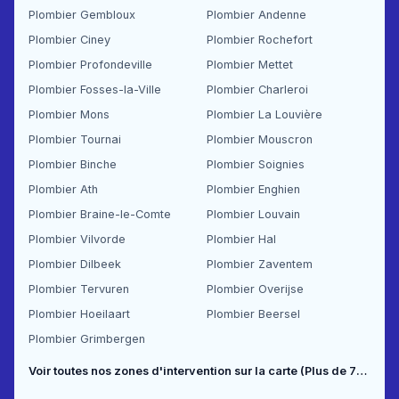
Plombier Gembloux
Plombier Andenne
Plombier Ciney
Plombier Rochefort
Plombier Profondeville
Plombier Mettet
Plombier Fosses-la-Ville
Plombier Charleroi
Plombier Mons
Plombier La Louvière
Plombier Tournai
Plombier Mouscron
Plombier Binche
Plombier Soignies
Plombier Ath
Plombier Enghien
Plombier Braine-le-Comte
Plombier Louvain
Plombier Vilvorde
Plombier Hal
Plombier Dilbeek
Plombier Zaventem
Plombier Tervuren
Plombier Overijse
Plombier Hoeilaart
Plombier Beersel
Plombier Grimbergen
Voir toutes nos zones d'intervention sur la carte (Plus de 70 communes couvertes) →