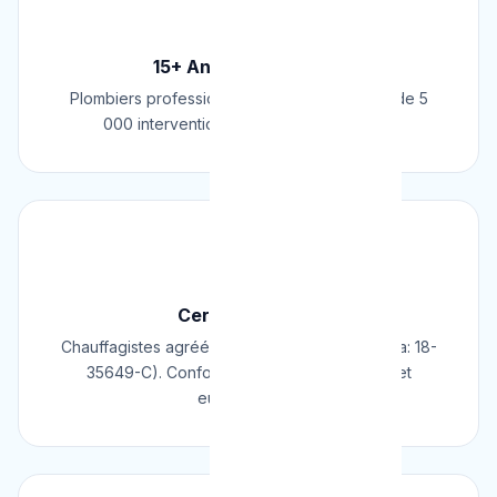
🏆
15+ Ans d'Expérience
Plombiers professionnels depuis 2009. Plus de 5
000 interventions réussies en Belgique.
📜
Certifié & Agréé
Chauffagistes agréés Cerga/Cedicol (N° Cerga: 18-
35649-C). Conformes aux normes belges et
européennes.