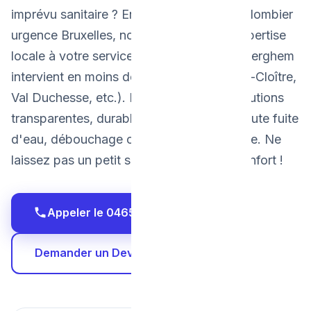
imprévu sanitaire ? En tant que véritable plombier
urgence Bruxelles, nous mettons notre expertise
locale à votre service. Votre plombier Auderghem
intervient en moins de 30 minutes (Rouge-Cloître,
Val Duchesse, etc.). Nous offrons des solutions
transparentes, durables et rapides pour toute fuite
d'eau, débouchage ou panne de chaudière. Ne
laissez pas un petit souci gâcher votre confort !
Appeler le 0465 68 51 58
Demander un Devis Gratuit