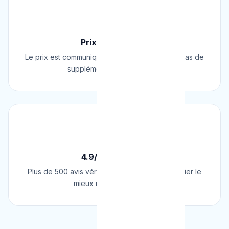
💰
Prix Fixe Garanti
Le prix est communiqué AVANT l'intervention. Pas de
supplément surprise, jamais.
⭐
4.9/5 sur Google
Plus de 500 avis vérifiés sur Google. Le plombier le
mieux noté de Belgique.