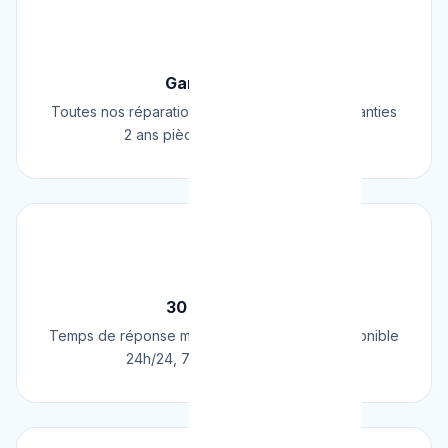
🛡️
Garantie 2 Ans
Toutes nos réparations et installations sont garanties
2 ans pièces et main d'œuvre.
⚡
30 Min Chrono
Temps de réponse moyen de 30 minutes. Disponible
24h/24, 7j/7, 365 jours par an.