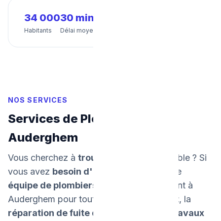
34 000
30 min
24/7
Habitants
Délai moyen
Disponibilité
NOS SERVICES
Services de Plomberie à
Auderghem
Vous cherchez à
trouver un plombier
fiable ? Si
vous avez
besoin d'un dépannage
, notre
équipe de plombiers
intervient rapidement à
Auderghem pour tout
dépannage urgent
, la
réparation de fuite d'eau
, et tous vos
travaux