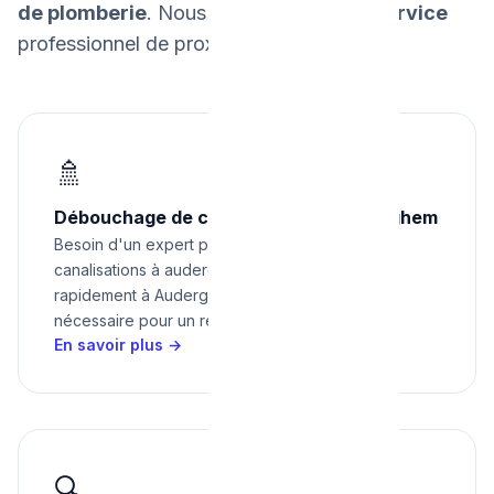
de plomberie
. Nous
garantissons un service
professionnel de proximité.
🚿
Débouchage de canalisations à Auderghem
Besoin d'un expert pour débouchage de
canalisations à auderghem ? Nous intervenons
rapidement à Auderghem avec tout le matériel
nécessaire pour un résultat impeccable.
En savoir plus →
🔍