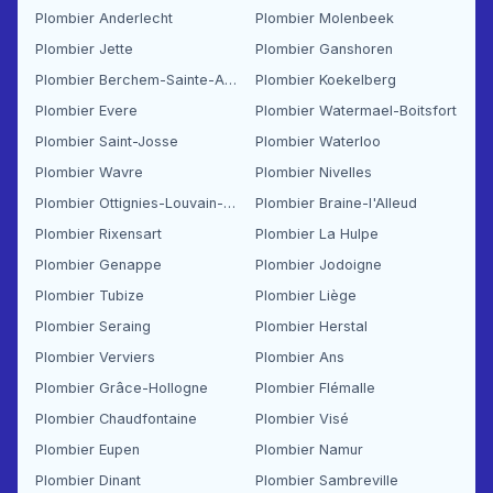
Plombier Anderlecht
Plombier Molenbeek
Plombier Jette
Plombier Ganshoren
Plombier Berchem-Sainte-Agathe
Plombier Koekelberg
Plombier Evere
Plombier Watermael-Boitsfort
Plombier Saint-Josse
Plombier Waterloo
Plombier Wavre
Plombier Nivelles
Plombier Ottignies-Louvain-la-Neuve
Plombier Braine-l'Alleud
Plombier Rixensart
Plombier La Hulpe
Plombier Genappe
Plombier Jodoigne
Plombier Tubize
Plombier Liège
Plombier Seraing
Plombier Herstal
Plombier Verviers
Plombier Ans
Plombier Grâce-Hollogne
Plombier Flémalle
Plombier Chaudfontaine
Plombier Visé
Plombier Eupen
Plombier Namur
Plombier Dinant
Plombier Sambreville