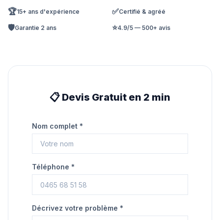
🏆
✅
15+ ans d'expérience
Certifié & agréé
🛡️
⭐
Garantie 2 ans
4.9/5 — 500+ avis
📋 Devis Gratuit en 2 min
Nom complet *
Téléphone *
Décrivez votre problème *