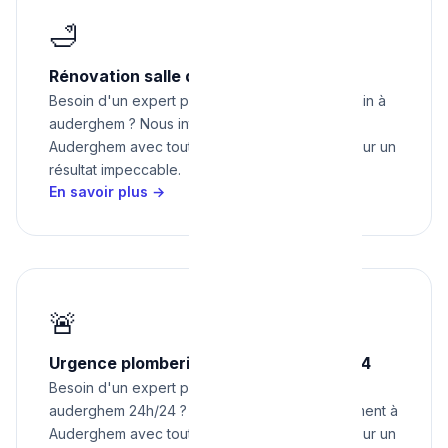
🛁
Rénovation salle de bain à Auderghem
Besoin d'un expert pour rénovation salle de bain à
auderghem ? Nous intervenons rapidement à
Auderghem avec tout le matériel nécessaire pour un
résultat impeccable.
En savoir plus →
🚨
Urgence plomberie à Auderghem 24h/24
Besoin d'un expert pour urgence plomberie à
auderghem 24h/24 ? Nous intervenons rapidement à
Auderghem avec tout le matériel nécessaire pour un