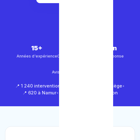
15+
5 000+
30 min
Années d'expérience
Clients satisfaits
Temps de réponse
4.9/5
Avis Google (500+)
📍 1 240 interventions à Bruxelles
•
📍 850 à Liège
•
📍 620 à Namur
•
📍 1 430 en Brabant Wallon