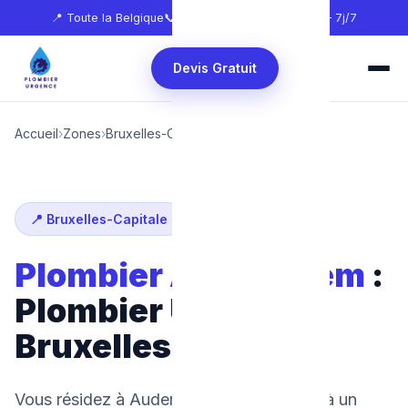
📍 Toute la Belgique
📞
0465 68 51 58
🕐 24h/24 — 7j/7
Devis Gratuit
Accueil
›
Zones
›
Bruxelles-Capitale
›
Auderghem
📍 Bruxelles-Capitale
Plombier Auderghem
:
Plombier Urgence
Bruxelles
Vous résidez à Auderghem et faites face à un