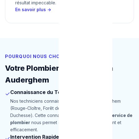
résultat impeccable.
En savoir plus →
POURQUOI NOUS CHOISIR
Votre Plombier de Proximité à
Auderghem
Connaissance du Terrain
✓
Nos techniciens connaissent parfaitement Auderghem
(Rouge-Cloître, Forêt de Soignes, Prieuré de Val
Duchesse). Cette connaissance locale de notre
service de
plombier
nous permet d'intervenir plus rapidement et
efficacement.
Intervention Rapide
✓