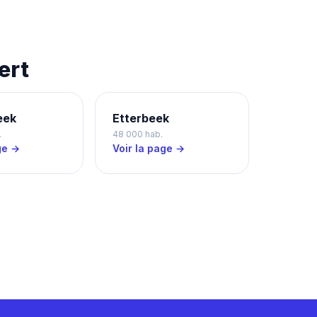
ert
eek
Etterbeek
.
48 000 hab.
ge →
Voir la page →