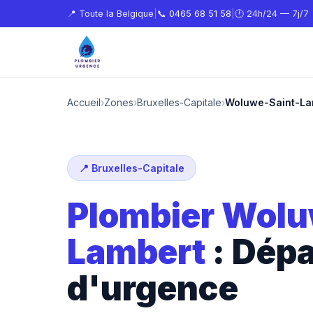
📍 Toute la Belgique
|
📞
0465 68 51 58
|
🕐 24h/24 — 7j/7
Accueil
›
Zones
›
Bruxelles-Capitale
›
Woluwe-Saint-La
📍 Bruxelles-Capitale
Plombier Wolu
Lambert
: Dép
d'urgence