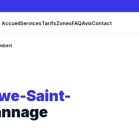
Accueil
Services
Tarifs
Zones
FAQ
Avis
Contact
mbert
we-Saint-
annage