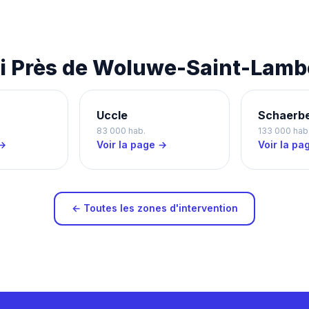
i Près de Woluwe-Saint-Lamb
Uccle
Schaerb
83 000 hab.
133 000 hab
 →
Voir la page →
Voir la pa
← Toutes les zones d'intervention