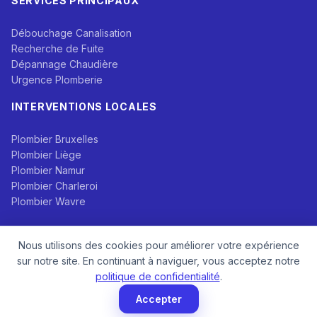
SERVICES PRINCIPAUX
Débouchage Canalisation
Recherche de Fuite
Dépannage Chaudière
Urgence Plomberie
INTERVENTIONS LOCALES
Plombier Bruxelles
Plombier Liège
Plombier Namur
Plombier Charleroi
Plombier Wavre
Nous utilisons des cookies pour améliorer votre expérience
RÉSEAUX SOCIAUX
sur notre site. En continuant à naviguer, vous acceptez notre
politique de confidentialité
.
Accepter