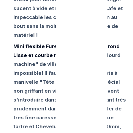
sucent à vide et ressort de manière safe et
impeccable les cheveux gras très loin au
bout sans la moindre blessure interne de
matériel !
Mini flexible Furet de 16mm (Au bout rond
Lisse et courbe molle ) :
Le casseur "lourd
machine" de ville ou d'égout serais
impossible! Il faut introduite des furets à
manivelle "Tète boule" ou enrobé spécial
non griffant en vinyle . Ces câbleries vont
s'introduire dans la buse en serpentant très
prudemment dans la ligne droite, racler de
très fine caresse "le dépôt cosmétique
tartre et Chevelures " au raccord à 40mm,