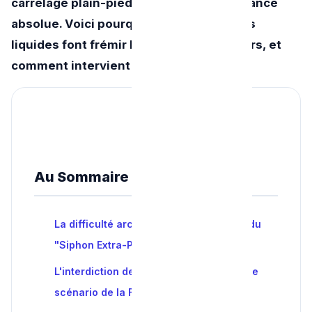
carrelage plain-pied nécessite une vigilance
absolue. Voici pourquoi les déboucheurs
liquides font frémir les artisans plombiers, et
comment intervient un professionnel.
Au Sommaire de l'article
La difficulté architecturale : Le danger du
"Siphon Extra-Plat"
L'interdiction des Granulés de Soude : Le
scénario de la Fuite Souterraine