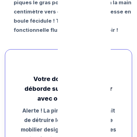
piques le gras pour forer et extraire à la main
centimètre vers centimètres cette tresse en
boule fécidule ! Tout repasse au
fonctionnelle fluide et garantie du soir !
Votre douche sans bac
déborde sur tout le plancher
avec odeur puante ?
Alerte ! La pire manipulation serait
de détruire les étanchéités de ce
mobilier design dispendieux . Faites