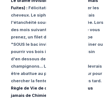
Le drame invisible (Bouchon Disparu mais
Fuites) :
Félicitation la soude à dévorer les
cheveux. Le siphon semble couler! Mais
l'étanchéité sous les dalles est Percée. Lors
des mois suivant chaque douche que vous
prenez, un filet d’eau fuyant s'échappe
"SOUS le bac invisiblement". Ça va ruiner ou
pourrir vos bois intérieurs avec le voisin
d'en dessous de l'étage pour des
champignons... La douche en entier devrais
être abattue au pic et marteau piqueur pour
chercher la fente en ciment 6 ans plus tard.
Règle de Vie de douche Plain pied: Plus
jamais de Chimie chaude corrosive !