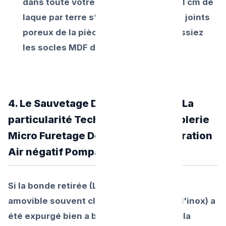
dans toute votre salle de bains avec 1 cm de
laque par terre s’infiltrant autour des joints
poreux de la pièce sèche en pénétrassiez
les socles MDF de meubles !
4. Le Sauvetage Dépannages Pro : La
particularité Technique de "La Câblerie
Micro Furetage Doux " et des Aspiration
Air négatif Pompages.
Si la bonde retirée (Le petit panier godet
amovible souvent clipé de ressort sous l'inox) a
été expurgé bien a blanc de vos mains à la