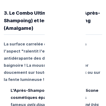
3. Le Combo Ultime : Savon Gras (Après-
Shampoing) et les Cheveux Mi-Long
(Amalgame)
La surface carrelée capte beaucoup plus
l'aspect "ralentit l'eau " par la rugosité
antidérapante des dalles versus la lisse
baignoire ! La mousse stagne pour arriver
doucement sur toute la fine crépine Inox ou sur
la fente lumineuse !
L'Après-Shampooing aux huiles ou silicone
cosmétiques épais
et les résidus des
fameux
gels douches moussant parfumé très