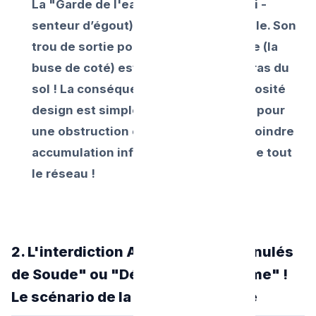
La "Garde de l'eau" (le mur d’eau anti -
senteur d’égout) n'y est que misérable. Son
trou de sortie pour les eaux de lavage (la
buse de coté) est très étriqué par le ras du
sol ! La conséquence de cette ingéniosité
design est simple : la marge d'erreur pour
une obstruction est quasi nulle. La moindre
accumulation infime de matière freine tout
le réseau !
2. L'interdiction Absolue des "Granulés
de Soude" ou "Déboucheur Extreme" !
Le scénario de la mort Souterraine