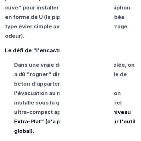
cuve" pour installer un gros et profond siphon
en forme de U (la pipe d'évacuation courbée
type évier simple avec 8 cm d'eau en barrage
odeur).
Le défi de "l'encastré invisible sol" :
Dans une vraie douche Italienne carrelée, on
a dû "rogner" directement la fine dalle de
béton d'appartement pour y caler
l'évacuation au millimètre. Résultat : on
installe sous la grille design un matériel
ultra-compact appelé
"Siphon ou Caniveau
Extra-Plat" (d'à peine 5cm d'épaisseur l'outil
global).