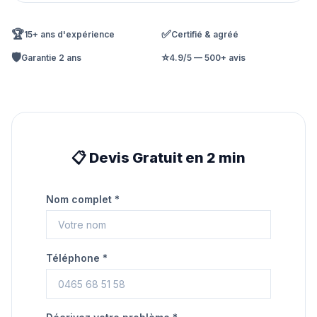
🏆
✅
15+ ans d'expérience
Certifié & agréé
🛡️
⭐
Garantie 2 ans
4.9/5 — 500+ avis
📋 Devis Gratuit en 2 min
Nom complet *
Téléphone *