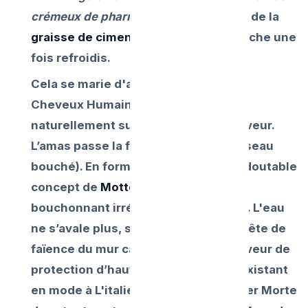
crémeux de pharmacie d'allergie
sont de la
graisse de cimentation
presque étanche une
fois refroidis.
Cela se marie d'amour instantané au
Cheveux Humains épais chutant
naturellement sur les galets du receveur.
L’amas passe la fine grille inox ! (Tasseau
bouché). En formant tout-à-fait le redoutable
concept de
Motte de beurre de laine
bouchonnant irrésistible le caniveau. L'eau
ne s’avale plus, s’étale, remonte l'arrête de
faïence du mur car la baquet de receveur de
protection d’hauteur rebord est "inexistant
en mode à L'italienne"... Et c'est la Mer Morte