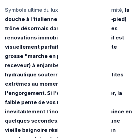
Symbole ultime du luxe épuré et de la modernité,
la
douche à l'italienne (ou douche de plain-pied)
trône désormais dans de très nombreuses
rénovations immobilières à Bruxelles. S'il est
visuellement parfait de ne plus avoir cette
grosse "marche en plastique blanc" (le
receveur) à enjamber, son architecture
hydraulique souterraine recèle des fragilités
extrêmes au moment fatidique de
l'engorgement. Si l'eau peine à s'évacuer, la
faible pente de vos mosaïques crée
inévitablement l'inondation de toute la pièce en
quelques secondes. Et contrairement à une
vieille baignoire résistante, déboucher un