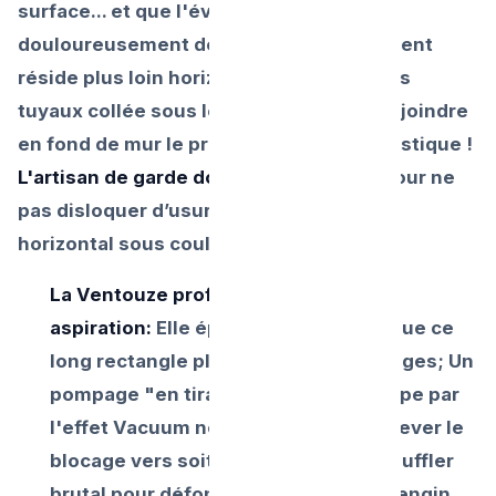
surface... et que l'évacuation refuse
douloureusement de boire : L'engorgement
réside plus loin horizontalement dans les
tuyaux collée sous le ciment avant de rejoindre
en fond de mur le principal réseau domestique !
L'artisan de garde doit œuvrer très fin
pour ne
pas disloquer d’usure ce raccordement
horizontal sous coulé !
La Ventouze professionnelle Douce
aspiration:
Elle épouse très hermétique ce
long rectangle plat de Inox au carrelages; Un
pompage "en tirant l'Aspirateur Pompe par
l'effet Vacuum négatif sec ("pour relever le
blocage vers soit")" plutôt de que souffler
brutal pour défoncer les embases. L'engin