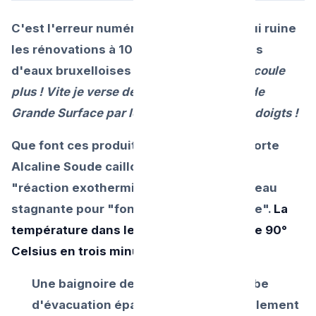
C'est l'erreur numéro un de bricolage qui ruine
les rénovations à 10 000 euros des salles
d'eaux bruxelloises :
L'eau de la pluie ne coule
plus ! Vite je verse de Destop micro-bille de
Grande Surface par le trou en croisant les doigts !
Que font ces produits chimiques (Base forte
Alcaline Soude cailloux) ? Ils créent une
"réaction exothermique brutale" dans l'eau
stagnante pour "fondre l'objet organique".
La
température dans le trou bondit à plus de 90°
Celsius en trois minutes.
Une baignoire de fonte ou un gros tube
d'évacuation épais pourrait éventuellement