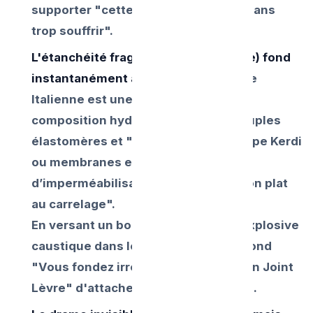
supporter "cette bouillante brûlure sans
trop souffrir".
L'étanchéité fragile (Natte et Silicone) fond
instantanément aux 90°C :
La douche
Italienne est une fine et délicate
composition hydrofuge de colles souples
élastomères et "chappe plastifiée type Kerdi
ou membranes en rouleaux
d’imperméabilisation collant le Siphon plat
au carrelage".
En versant un bol de cette mixture explosive
caustique dans le caniveau peu profond
"Vous fondez irrémédiablement le Fin Joint
Lèvre" d'attache d’un de l’insert PVC.