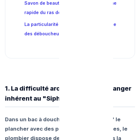
Savon de beauté et Cheveux, l'amalgame
rapide du ras de sol
La particularité de La buse Hydro-Souple
des déboucheurs pros
1. La difficulté architecturale : Le danger
inhérent au "Siphon Extra-Plat"
Dans un bac à douche normal posé "sur" le
plancher avec des pieds de 15 centimètres, le
plombier dispose de toute la place "sous la