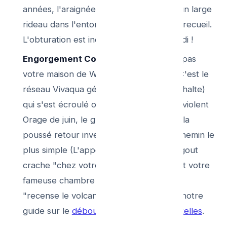
années, l'araignée-racinaire pend telle un large
rideau dans l'entonnoir du carrefour de recueil.
L'obturation est inéluctable un après-midi !
Engorgement Commmunal :
Ce n'est pas
votre maison de Woluwe le coupable ! C'est le
réseau Vivaqua géant (en rue sous l’asphalte)
qui s'est écroulé ou mal-calibré face au violent
Orage de juin, le gros tube engorgé fait la
poussé retour inverse d’archimède au chemin le
plus simple (L'appel des vases bas). L'égout
crache "chez votre première porte", soit votre
fameuse chambre visite limite à vous qui
"recense le volcan puant à ciel". Voyez notre
guide sur le
débouchage d'égout à Bruxelles
.