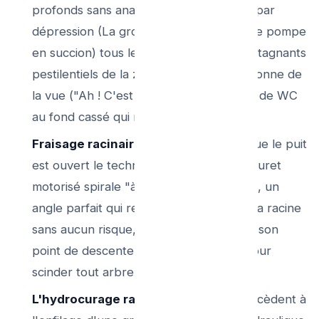
profonds sans analyse". Le camion vide par
dépression (La grosse trompe de la cuve pompe
en succion) tous les centaines de litres stagnants
pestilentiels de la zone chambre. Cela donne de
la vue ("Ah ! C'est le petit tuyau gauche de WC
au fond cassé qui refoule").
Fraisage racinaire par la porte :
Puisque le puit
est ouvert le technicien passe de large furet
motorisé spirale "à l'horizontale en aval", un
angle parfait qui rend le découpage de la racine
sans aucun risque, la machine tirant "de son
point de descente le plus sécurisant" pour
scinder tout arbre à grande envergure.
L'hydrocurage radial à chaud :
On procèdent à