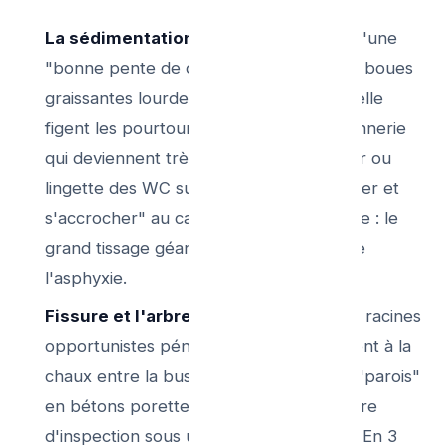
La sédimentation du fond :
À défaut d'une
"bonne pente de descente d’angle", les boues
graissantes lourdes issues du lave-vaisselle
figent les pourtours du regard de maçonnerie
qui deviennent très granuleux. Le papier ou
lingette des WC suivants viendront "racler et
s'accrocher" au caillou sédimenté graisse : le
grand tissage géant démarre la boule de
l'asphyxie.
Fissure et l'arbre coupable :
Les fines racines
opportunistes pénètre le vieux scellement à la
chaux entre la buse grès (tuyau) et les "parois"
en bétons porettes du mur de la chambre
d'inspection sous une simple jardinière ! En 3