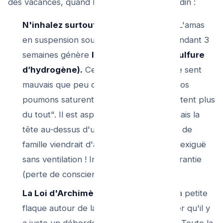
des vacances, quand l’égout empeste au jardin :
N'inhalez surtout pas le trou béant !
L'amas
en suspension sous couvercle fermé pendant 3
semaines génère
le redoutable H2S (Sulfure
d’hydrogène).
Ce gaz d'œuf putride ne sent
mauvais que peu de temps ! Très vite : vos
poumons saturent l'olfactif et "ne le sentent plus
du tout". Il est asphictiant. Ne restez jamais la
tête au-dessus d'une plaque qu’un père de
famille viendrait d'arracher dans la cave exiguë
sans ventilation ! Intoxication violente garantie
(perte de conscience).
La Loi d'Archimède Pressionnelle :
La petite
flaque autour de la taque laisse supposer qu'il y
a juste un débordement discret : FAUX ! Toute la