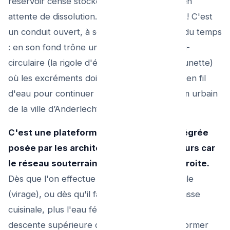
réservoir censé stocker "de l'eau puante" en
attente de dissolution. Absolument l’inverse ! C'est
un conduit ouvert, à sec la quasi intégralité du temps
: en son fond trône un "profil" cimenté demi-
circulaire (la rigole d'écoulement appelée cunette)
où les excréments doivent passer et glisser en fil
d'eau pour continuer la route sous macadam urbain
de la ville d’Anderlecht à Schaerbeek.
C'est une plateforme d'intervention intégrée
posée par les architectes de constructeurs car
le réseau souterrain n'est pas en ligne droite.
Dès que l'on effectue un changement d'angle
(virage), ou dès qu'il faut brancher l'eau grasse
cuisinale, plus l'eau fécale noircie (WC) à la
descente supérieure de l’étage pour ne reformer