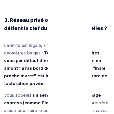
3. Réseau privé ou communal : Qui
détient la clef du problème à Bruxelles ?
La limite est légale, simple, au jugement des
géomètres belges :
Tout ce qui déborde chez
vous par défaut d'entretien "de vos murs en
amont" à ras bord de de votre "chambre finale
proche muret" est à VOTRE diligence propre de
facturation privée.
Vous appelez
un service SOS de Débouchage
express (comme Plombier Urgence)
en première
action pour faire le pompage qui sauvera vos caves :