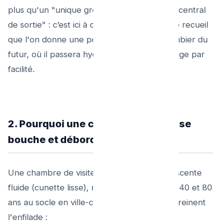
plus qu'un "unique gros collecteur terminal central
de sortie" : c’est ici à cette plaque carrée de recueil
que l'on donne une porte au plongeur-plombier du
futur, où il passera hydro et caméra de curage par
facilité.
2. Pourquoi une chambre de visite se
bouche et déborde-t-elle ?
Une chambre de visite bien conçue a sa descente
fluide (cunette lisse), mais avec l'âge (entre 40 et 80
ans au socle en ville-centre) des accidents freinent
l'enfilade :