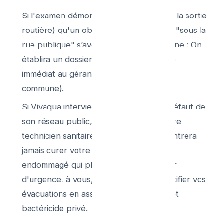
Si l'examen démontre à la foreuse (vers la sortie
routière) qu'un obstacle net à un mètre "sous la
rue publique" s’avère l'irréfragable origine : On
établira un dossier-preuve d'imputabilité
immédiat au gérant (Intercommunale ou
commune).
Si Vivaqua intervient gratuitement par défaut de
son réseau public, celui-ci n'est pas votre
technicien sanitaire "de cuisine", il ne rentrera
jamais curer votre WC en aval à l’étage,
endommagé qui plus est. Votre plombier
d'urgence, à vous, viendra rincer et certifier vos
évacuations en assainissement intégral et
bactéricide privé.