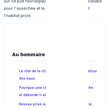
sur ce puit névralgique et la seule méthode validée
pour l'asséchée et la curer sans polluer tout
l'habitat privé.
Au Sommaire de l'article
Le rôle de la chambre de visite : Le carrefour
des eaux
Pourquoi une chambre de visite se bouche
et déborde-t-elle ?
Réseau privé ou communal : Qui détient la