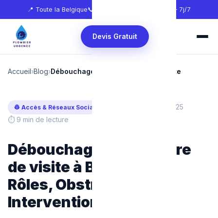
📍 Toute la Belgique
📞
0465 68 51 58
🕐 24h/24 — 7j/7
Devis Gratuit
Accueil
›
Blog
›
Débouchage d'une Chambre de visite
Mis à jour : Février 2025
👷 Accès & Réseaux Sociaux
⏱ 9 min de lecture
Débouchage de chambre
de visite à Bruxelles :
Rôles, Obstructions et
Intervention