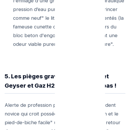
l'enfilage d'une grenade propulsive (hydraulique
pression d’eau pure) du passage pour "rincer
comme neuf" le lit des écoulements cimentés (la
fameuse cunette de passage), et les murs du
bloc beton d'engorgement en redonnant une
odeur viable purement "eau sanitaire pure".
5. Les pièges graves de la DIY (Effet
Geyser et Gaz H2S) : Ne dévissez pas !
Alerte de profession préventive pour le résident
novice qui croit posséder "les plans du jardin et le
pied-de-biche facile" un samedi pluvieux au retour