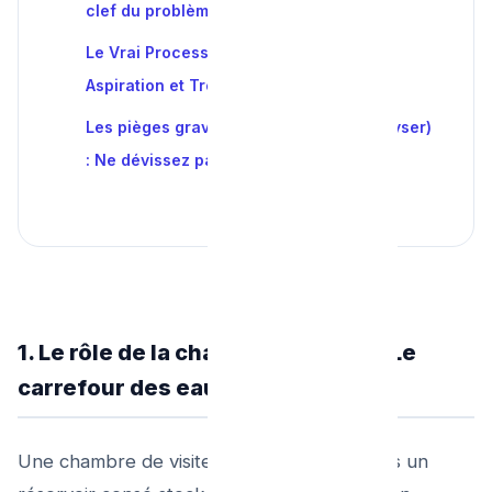
clef du problème ?
Le Vrai Processus Pro de Débouchage :
Aspiration et Trombe Curatrice
Les pièges graves (Gaz H2S et Effet Geyser)
: Ne dévissez pas !
1. Le rôle de la chambre de visite : Le
carrefour des eaux
Une chambre de visite (ou regard) n'est pas un