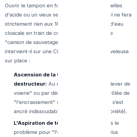
Ouvrir le tampon en force pour jeter 3 bouteilles
d'acide ou un vieux serpent fil de fer manuel ne fera
strictement rien aux 180 Litres de boues et d'eau
cloacale en train de croupir ! Comment votre
"camion de sauvetage" Plombier Urgence
intervient-il sur une Chambre Engorgée graveleuse
sur place :
Ascension de la taque sans marteau
destructeur:
Au moyen de clés "bec à lever de
voierie" ou par découpe meuleuse contrôlée de
"l'encrassement" millimétrique si l'alliage s’est
ancré indissoudable (par l'âge de la propriété).
L'Aspiration de tête :
On ne pousse pas le
problème pour "l'empirer aux regards plus