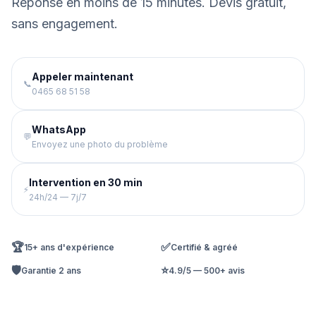
Réponse en moins de 15 minutes. Devis gratuit,
sans engagement.
Appeler maintenant
📞
0465 68 51 58
WhatsApp
💬
Envoyez une photo du problème
Intervention en 30 min
⚡
24h/24 — 7j/7
🏆
✅
15+ ans d'expérience
Certifié & agréé
🛡️
⭐
Garantie 2 ans
4.9/5 — 500+ avis