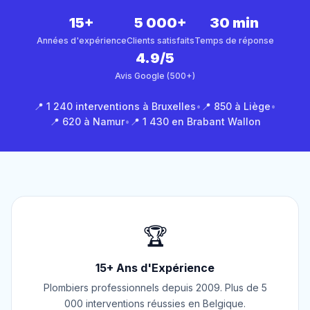
15+
5 000+
30 min
Années d'expérience
Clients satisfaits
Temps de réponse
4.9/5
Avis Google (500+)
📍 1 240 interventions à Bruxelles
•
📍 850 à Liège
•
📍 620 à Namur
•
📍 1 430 en Brabant Wallon
🏆
15+ Ans d'Expérience
Plombiers professionnels depuis 2009. Plus de 5
000 interventions réussies en Belgique.