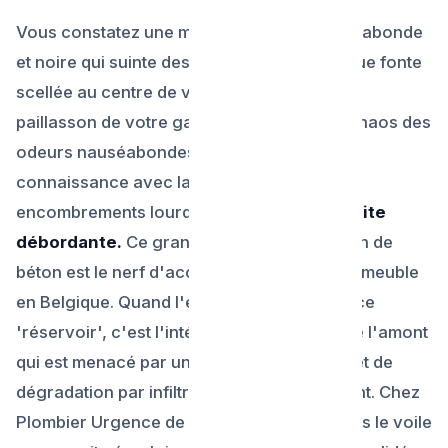
Vous constatez une mare étonnante, nauséabonde
et noire qui suinte des bordures d'une plaque fonte
scellée au centre de votre allée, ou sous le
paillasson de votre garage ? Au milieu du chaos des
odeurs nauséabondes, vous venez de faire
connaissance avec la bête noire des
encombrements lourds :
la chambre de visite
débordante.
Ce grand carrefour souterrain de
béton est le nerf d'accès de l'égout d'un immeuble
en Belgique. Quand l'engorgement frappe ce
'réservoir', c'est l'intégralité du domicile de l'amont
qui est menacé par un dysfonctionnement et de
dégradation par infiltrations dans le bâtiment. Chez
Plombier Urgence de Bruxelles, nous levons le voile