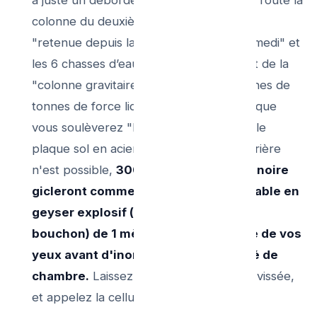
colonne du deuxième et du 3eme étage
"retenue depuis la veille la lessive du samedi" et
les 6 chasses d’eau pèsent avec un effet de la
"colonne gravitaire" colossale (des dizaines de
tonnes de force liquide en charge). Dès que
vous soulèverez "les écrous du couvercle
plaque sol en acier", aucun retour en arrière
n'est possible,
300 litres d'eau fécale noire
gicleront comme un volcan incontrôlable en
geyser explosif (effet dépression du
bouchon) de 1 mètre de haut à la face de vos
yeux avant d'inonder 25 mètres carré de
chambre.
Laissez l’écoutille fermement vissée,
et appelez la cellule lourde !