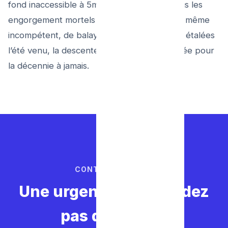
fond inaccessible à 5m sous le mur. Finis tous les
engorgement mortels : il vous suffirait juste, même
incompétent, de balayer vite-fait les feuilles étalées
l’été venu, la descente longue étant protégée pour
la décennie à jamais.
CONTACTEZ-NOUS
Une urgence ? Ne perdez
pas de temps.