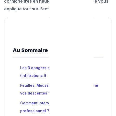
corniche très en hauteur ? Plombier Urgence vous
explique tout sur l'entretien pluvial.
Au Sommaire :
Les 3 dangers d'une gouttière ignorée
(Infiltrations !)
Feuilles, Mousses et Oiseaux : Qui bouche
vos descentes ?
Comment intervient le déboucheur
professionnel ? (Hydrocurage toit)