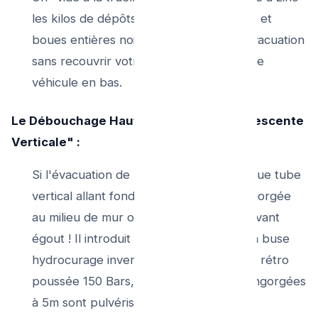
les kilos de dépôts organiques, terreaux et
boues entières noircies, emmenés en évacuation
sans recouvrir votre allée ni polluer votre
véhicule en bas.
Le Débouchage Haute pression de "la Descente
Verticale" :
Si l'évacuation de PVC (la gouttière longue tube
vertical allant fondre sous terre) est engorgée
au milieu de mur ou au genou terminal avant
égout ! Il introduit le flexible de camion à buse
hydrocurage inverse depuis le haut (Par rétro
poussée 150 Bars, les kilos de feuilles engorgées
à 5m sont pulvérisées et expulsées par