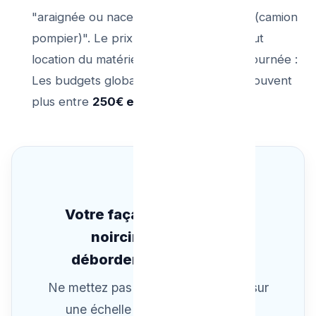
"araignée ou nacelle élévatrice externe (camion
pompier)". Le prix doit intégrer le surcout
location du matériel mécanique sur 1/2 journée :
Les budgets globaux s'articulent alors souvent
plus entre
250€ et 380€ TTC.
Votre façade commence à
noircir à cause des
débordements actuels ?
Ne mettez pas votre vie en danger sur
une échelle glissante par jour de