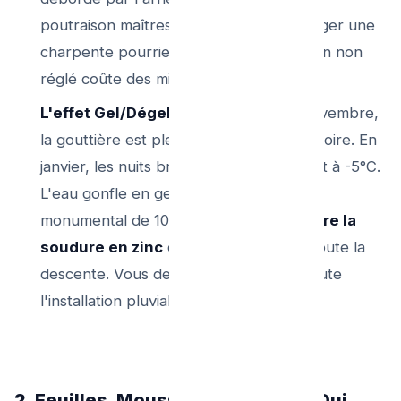
poutraison maîtresse (la sablière). Changer une
charpente pourrie à cause d'un bouchon non
réglé coûte des milliers d'euros.
L'effet Gel/Dégel destructeur :
En novembre,
la gouttière est pleine comme une baignoire. En
janvier, les nuits bruxelloises descendent à -5°C.
L'eau gonfle en gelant. Le bloc de glace
monumental de 10 mètres de long
fissure la
soudure en zinc
ou éclate le PVC de toute la
descente. Vous devez alors racheter toute
l'installation pluviale au printemps.
2. Feuilles, Mousses et Oiseaux : Qui