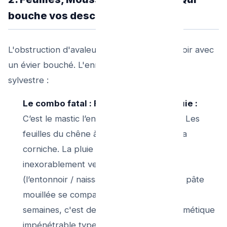
bouche vos descentes ?
L'obstruction d'avaleur pluvieux n'a rien à voir avec
un évier bouché. L'ennemi est organique et
sylvestre :
Le combo fatal : Feuilles mortes + Pluie :
C’est le mastic l’environnemental parfait. Les
feuilles du chêne à 10 mètres tapissent la
corniche. La pluie tombe, et tout glisse
inexorablement vers le "trou" de sortie
(l’entonnoir / naissance de gouttière). La pâte
mouillée se compacte et sèche. En deux
semaines, c'est devenu un bouchon hermétique
impénétrable type papier-mâché.