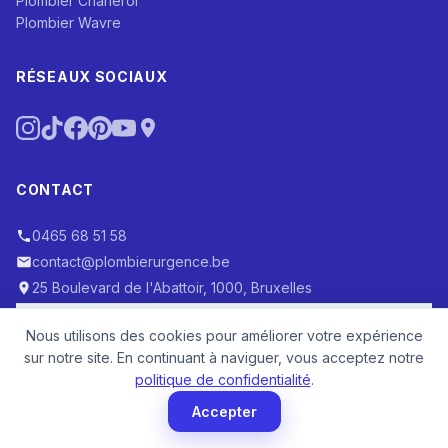
Plombier Charleroi
Plombier Wavre
RÉSEAUX SOCIAUX
CONTACT
0465 68 51 58
contact@plombierurgence.be
25 Boulevard de l'Abattoir, 1000, Bruxelles
Nous utilisons des cookies pour améliorer votre expérience
sur notre site. En continuant à naviguer, vous acceptez notre
Réseau d'intervention et d'expertise —
politique de confidentialité
.
Plombier Urgence Belgique
Accepter