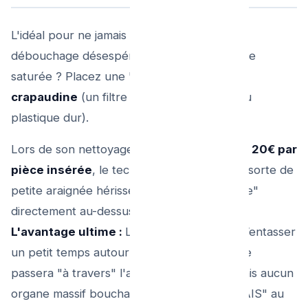
L'idéal pour ne jamais avoir à repayer un
débouchage désespérée à 150 euros la buse
saturée ? Placez une "garde suisse" : La
crapaudine
(un filtre d'avaloir métallique ou
plastique dur).
Lors de son nettoyage,
pour environ 15 ou 20€ par
pièce insérée
, le technicien enfonce "une sorte de
petite araignée hérissée galvanisée en boule"
directement au-dessus du trou plongeant.
L'avantage ultime :
Les feuilles pourront s’entasser
un petit temps autour dans le zinz, l'eau elle
passera "à travers" l'araignée grillagée... mais aucun
organe massif bouchant ne "tombora JAMAIS" au