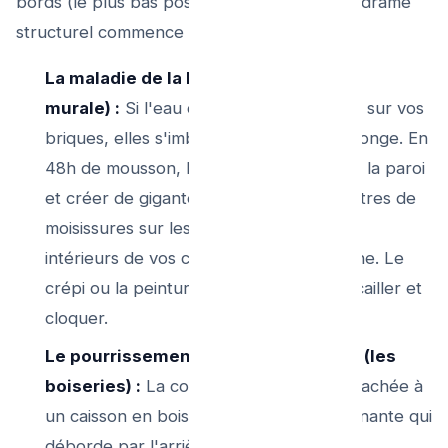
bords (le plus bas possible). C'est là que le drame
structurel commence :
La maladie de la Façade (L'infiltration
murale) :
Si l'eau cascade constamment sur vos
briques, elles s'imbibent comme une éponge. En
48h de mousson, l'humidité va traverser la paroi
et créer de gigantesques auréoles noirâtres de
moisissures sur les plafonds ou les murs
intérieurs de vos chambres sous-corniche. Le
crépi ou la peinture extérieure vont s'écailler et
cloquer.
Le pourrissement de la Sous-Toiture (les
boiseries) :
La corniche est souvent attachée à
un caisson en bois de finition. L'eau stagnante qui
déborde par l'arrière va faire pourrir la