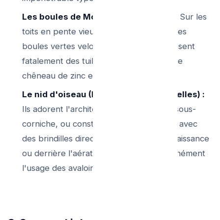
Les boules de Mousse de vos tuiles :
Sur les
toits en pente vieux de 20 ans, de grosses
boules vertes veloutées de mousses glissent
fatalement des tuiles pour atterrir dans le
chêneau de zinc en bas.
Le nid d'oiseau (Les Pigeons de Bruxelles) :
Ils adorent l'architecture de protection sous-
corniche, ou construisent un nid douillet avec
des brindilles directement calé dans la naissance
ou derrière l'aération, bloquant instantanément
l'usage des avaloirs si l'hiver fut doux.