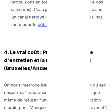
propulsions en fond avec lavage immaculé des
salissures). L’eau jaillissant refait du tube blanc
un canal nettoyé intégral ! Consultez aussi nos
tarifs pour le
débouchage d'égout
.
4. Le vrai coût : Prix d'un nettoyage
d'entretien et la nacelle élévatrice
(Bruxelles/Anderlecht)
On nous interroge beaucoup et souvent lors du seul
désastre... l'assurance habitation d'ailleurs risque
même de refuser "une indemnisation d'infiltration
murale pour Manque flagrant d’Entretien Préventif".