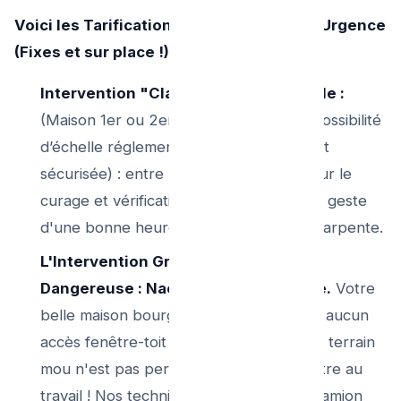
Voici les Tarifications Loyales Plombier Urgence
(Fixes et sur place !) :
Intervention "Classique" sans Nacelle :
(Maison 1er ou 2eme petit étage avec possibilité
d’échelle réglementaire 3 plans simple et
sécurisée) : entre
90€ et 140€ TTC
pour le
curage et vérification des descentes. Ce geste
d'une bonne heure sauve à vie votre charpente.
L'Intervention Grande Hauteur ou
Dangereuse : Nacelle et Bras Articulé.
Votre
belle maison bourgeoise à Uccle n'offre aucun
accès fenêtre-toit et l'échelle de 9m sur terrain
mou n'est pas permisé par la Loi bien-être au
travail ! Nos techniciens acheminent le camion