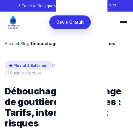
📍 Toute la Belgique
📞
0465 68 51 58
🕐 24h/24 — 7j/7
Devis Gratuit
Accueil
›
Blog
›
Débouchage de gouttières et corniches
Mis à jour : Février 2025
🌧️ Pluvial & Extérieur
⏱ 8 min de lecture
Débouchage et nettoyage
de gouttières à Bruxelles :
Tarifs, interventions et
risques