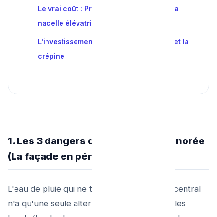
Le vrai coût : Prix d'un nettoyage et de la
nacelle élévatrice
L'investissement malin : La Crapaudine et la
crépine
1. Les 3 dangers d'une gouttière ignorée
(La façade en péril)
L'eau de pluie qui ne trouve plus le chemin central
n'a qu'une seule alternative : déborder par les