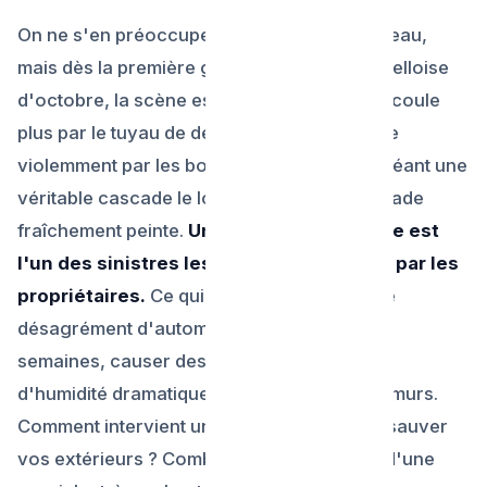
On ne s'en préoccupe jamais quand il fait beau,
mais dès la première grosse "drache" bruxelloise
d'octobre, la scène est classique : l'eau ne coule
plus par le tuyau de descente, mais déborde
violemment par les bords de la corniche, créant une
véritable cascade le long de votre belle façade
fraîchement peinte.
Une gouttière bouchée est
l'un des sinistres les plus sous-estimés par les
propriétaires.
Ce qui semble être un simple
désagrément d'automne peut, en quelques
semaines, causer des dégâts d'infiltration
d'humidité dramatiques à l'intérieur de vos murs.
Comment intervient un professionnel pour sauver
vos extérieurs ? Combien coûte le curage d'une