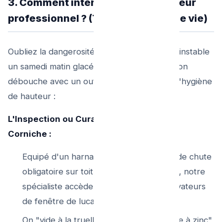
3. Comment intervient le déboucheur
professionnel ? (Travail en Ligne de vie)
Oubliez la dangerosité mortelle de l'échelle instable
un samedi matin glacé. L'équipe d'intervention
débouche avec un outillage lourd ciblé sur l'hygiène
de hauteur :
L'Inspection ou Curage Manuel Haut de
Corniche :
Equipé d'un harnais certifié (protection de chute
obligatoire sur toiture 2 ou 3eme étage), notre
spécialiste accède, à la corde ou via élévateurs
de fenêtre de lucarne, au bac pluvial.
On "vide à la truelle spéciale ou par pelle à zinc"