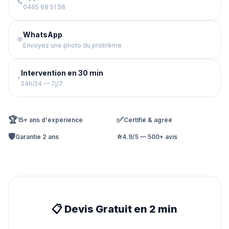
📞
0465 68 51 58
WhatsApp
💬
Envoyez une photo du problème
Intervention en 30 min
⚡
24h/24 — 7j/7
🏆
✅
15+ ans d'expérience
Certifié & agréé
🛡️
⭐
Garantie 2 ans
4.9/5 — 500+ avis
📋 Devis Gratuit en 2 min