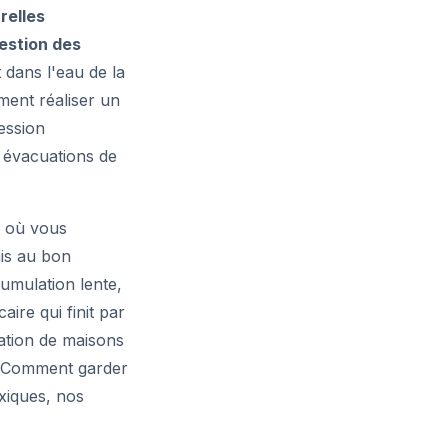
relles
gestion des
dans l'eau de la
ment réaliser un
ession
s évacuations de
t où vous
ais au bon
umulation lente,
ire qui finit par
ration de maisons
e. Comment garder
xiques, nos