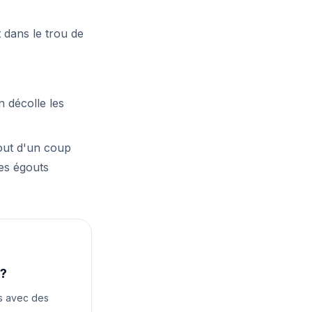
 dans le trou de
n décolle les
tout d'un coup
les égouts
 ?
as avec des