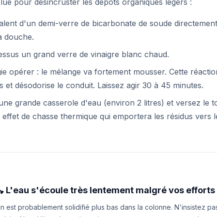
lue pour désincruster les dépôts organiques légers :
valent d'un demi-verre de bicarbonate de soude directement
la douche.
essus un grand verre de vinaigre blanc chaud.
ie opérer : le mélange va fortement mousser. Cette réactio
s et désodorise le conduit. Laissez agir 30 à 45 minutes.
r une grande casserole d'eau (environ 2 litres) et versez le 
 effet de chasse thermique qui emportera les résidus vers 
 L'eau s'écoule très lentement malgré vos efforts
 est probablement solidifié plus bas dans la colonne. N'insistez p