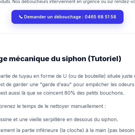
oduits. Nos déboucheurs interviennent en urgence ou sur rendez-vo
📞 Demander un débouchage : 0465 68 51 58
ge mécanique du siphon (Tutoriel)
partie de tuyau en forme de U (ou de bouteille) située just
e est de garder une "garde d'eau" pour empêcher les odeurs
'est aussi là que se coincent 80% des petits bouchons.
 prenez le temps de le nettoyer manuellement :
sine et une vieille serpillière en dessous du siphon.
ment la partie inférieure (la cloche) à la main (pas besoin 