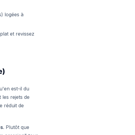
s) logées à
plat et revissez
e)
u'en est-il du
 les rejets de
e réduit de
es
. Plutôt que