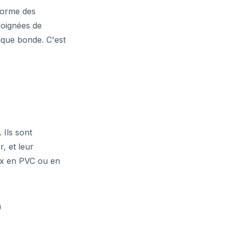
 forme des
poignées de
haque bonde. C'est
 Ils sont
, et leur
ux en PVC ou en
)