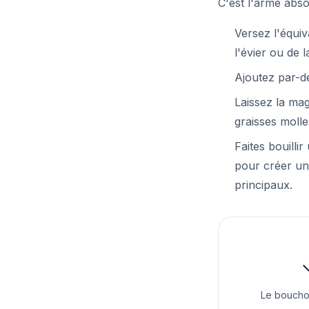
C'est l'arme abso
Versez l'équi
l'évier ou de 
Ajoutez par-d
Laissez la mag
graisses molle
Faites bouilli
pour créer un
principaux.

Le bouchon