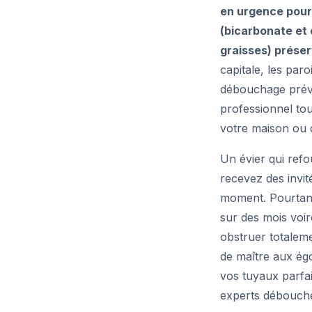
en urgence pour 
(bicarbonate et 
graisses) préser
capitale, les pa
débouchage préve
professionnel tou
votre maison ou 
Un évier qui refo
recevez des invit
moment. Pourtant
sur des mois voir
obstruer totaleme
de maître aux ég
vos tuyaux parfa
experts déboucheu