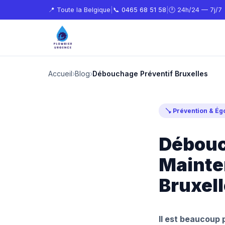
📍 Toute la Belgique
|
📞
0465 68 51 58
|
🕐 24h/24 — 7j/7
Accueil
›
Blog
›
Débouchage Préventif Bruxelles
🪠 Prévention & Ég
Débouc
Mainten
Bruxel
Il est beaucoup 