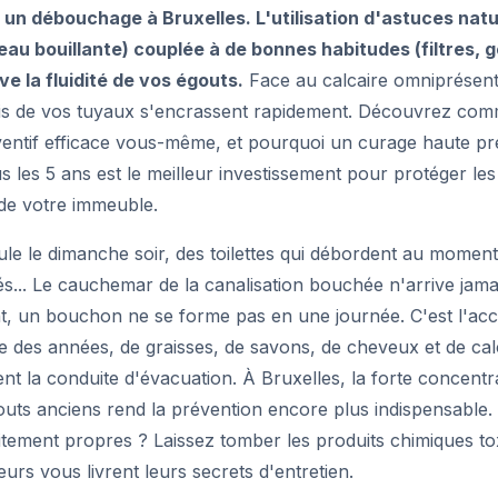
un débouchage à Bruxelles. L'utilisation d'astuces natu
eau bouillante) couplée à de bonnes habitudes (filtres, 
ve la fluidité de vos égouts.
Face au calcaire omniprésent 
rois de vos tuyaux s'encrassent rapidement. Découvrez com
ntif efficace vous-même, et pourquoi un curage haute pr
s les 5 ans est le meilleur investissement pour protéger le
de votre immeuble.
ule le dimanche soir, des toilettes qui débordent au momen
és... Le cauchemar de la canalisation bouchée n'arrive jam
, un bouchon ne se forme pas en une journée. C'est l'acc
e des années, de graisses, de savons, de cheveux et de calca
nt la conduite d'évacuation. À Bruxelles, la forte concent
outs anciens rend la prévention encore plus indispensabl
itement propres ? Laissez tomber les produits chimiques to
rs vous livrent leurs secrets d'entretien.