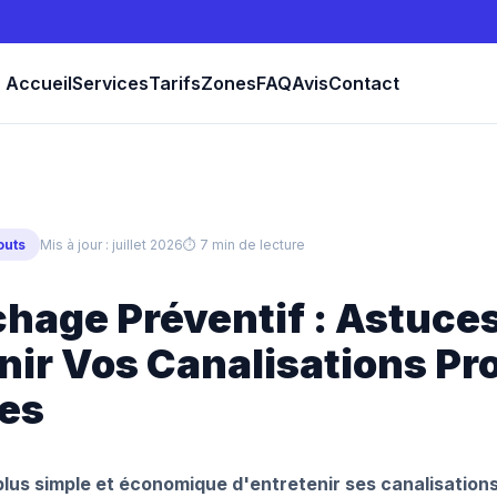
Accueil
Services
Tarifs
Zones
FAQ
Avis
Contact
outs
Mis à jour : juillet 2026
⏱ 7 min de lecture
hage Préventif : Astuce
ir Vos Canalisations Pr
les
plus simple et économique d'entretenir ses canalisation