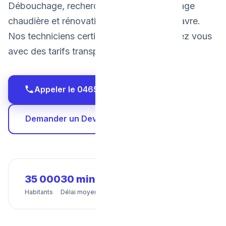
Débouchage, recherche de fuite, dépannage
chaudière et rénovation salle de bain à Wavre.
Nos techniciens certifiés interviennent chez vous
avec des tarifs transparents et fixes.
Appeler le 0465 68 51 58
Demander un Devis Gratuit
35 000
30 min
24/7
Habitants
Délai moyen
Disponibilité