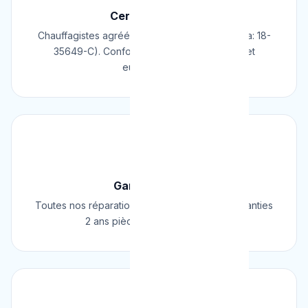
Certifié & Agréé
Chauffagistes agréés Cerga/Cedicol (N° Cerga: 18-
35649-C). Conformes aux normes belges et
européennes.
🛡️
Garantie 2 Ans
Toutes nos réparations et installations sont garanties
2 ans pièces et main d'œuvre.