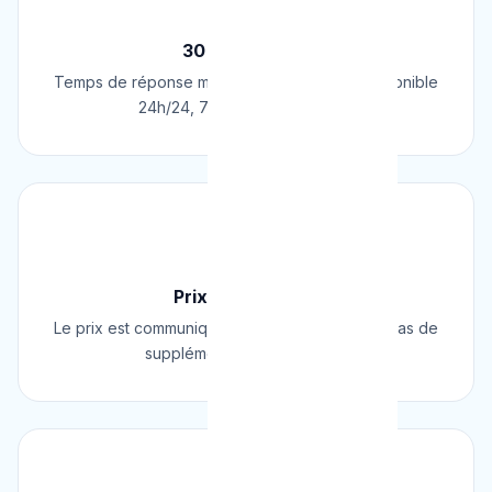
⚡
30 Min Chrono
Temps de réponse moyen de 30 minutes. Disponible
24h/24, 7j/7, 365 jours par an.
💰
Prix Fixe Garanti
Le prix est communiqué AVANT l'intervention. Pas de
supplément surprise, jamais.