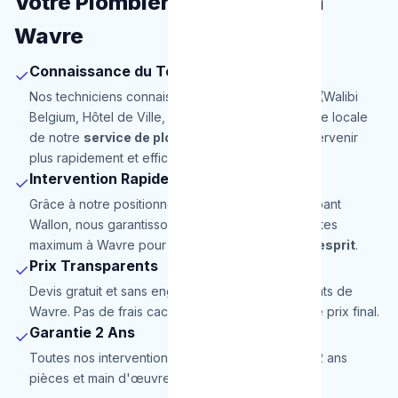
Votre Plombier de Proximité à
Wavre
Connaissance du Terrain
✓
Nos techniciens connaissent parfaitement Wavre (Walibi
Belgium, Hôtel de Ville, Maca). Cette connaissance locale
de notre
service de plombier
nous permet d'intervenir
plus rapidement et efficacement.
Intervention Rapide
✓
Grâce à notre positionnement stratégique en Brabant
Wallon, nous garantissons une arrivée en 30 minutes
maximum à Wavre pour une totale
tranquillité d'esprit
.
Prix Transparents
✓
Devis gratuit et sans engagement pour les habitants de
Wavre. Pas de frais cachés, le prix annoncé est le prix final.
Garantie 2 Ans
✓
Toutes nos interventions à Wavre sont garanties 2 ans
pièces et main d'œuvre.