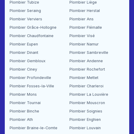
Plombier Tubize
Plombier Liège
Plombier Seraing
Plombier Herstal
Plombier Verviers
Plombier Ans
Plombier Grâce-Hollogne
Plombier Flémalle
Plombier Chaudfontaine
Plombier Visé
Plombier Eupen
Plombier Namur
Plombier Dinant
Plombier Sambreville
Plombier Gembloux
Plombier Andenne
Plombier Ciney
Plombier Rochefort
Plombier Profondeville
Plombier Mettet
Plombier Fosses-la-Ville
Plombier Charleroi
Plombier Mons
Plombier La Louvière
Plombier Tournai
Plombier Mouscron
Plombier Binche
Plombier Soignies
Plombier Ath
Plombier Enghien
Plombier Braine-le-Comte
Plombier Louvain