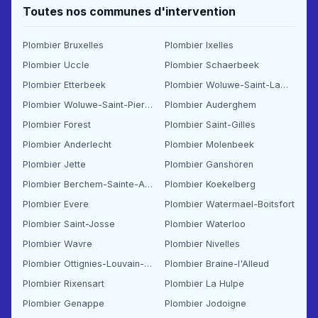
Toutes nos communes d'intervention
Plombier Bruxelles
Plombier Ixelles
Plombier Uccle
Plombier Schaerbeek
Plombier Etterbeek
Plombier Woluwe-Saint-Lambert
Plombier Woluwe-Saint-Pierre
Plombier Auderghem
Plombier Forest
Plombier Saint-Gilles
Plombier Anderlecht
Plombier Molenbeek
Plombier Jette
Plombier Ganshoren
Plombier Berchem-Sainte-Agathe
Plombier Koekelberg
Plombier Evere
Plombier Watermael-Boitsfort
Plombier Saint-Josse
Plombier Waterloo
Plombier Wavre
Plombier Nivelles
Plombier Ottignies-Louvain-la-Neuve
Plombier Braine-l'Alleud
Plombier Rixensart
Plombier La Hulpe
Plombier Genappe
Plombier Jodoigne