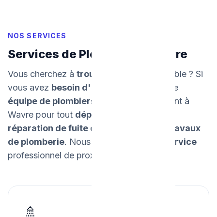
NOS SERVICES
Services de Plomberie à Wavre
Vous cherchez à
trouver un plombier
fiable ? Si
vous avez
besoin d'un dépannage
, notre
équipe de plombiers
intervient rapidement à
Wavre pour tout
dépannage urgent
, la
réparation de fuite d'eau
, et tous vos
travaux
de plomberie
. Nous
garantissons un service
professionnel de proximité.
🚿