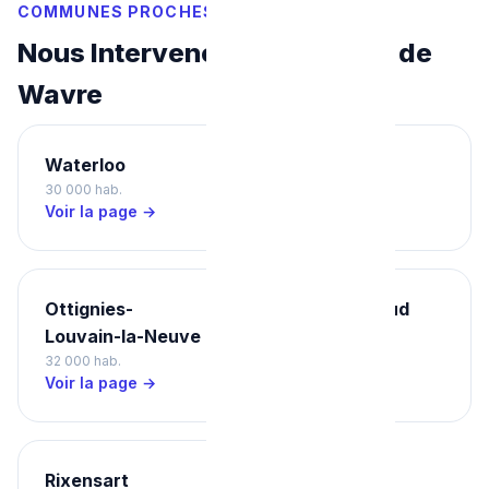
COMMUNES PROCHES
Nous Intervenons Aussi Près de
Wavre
Waterloo
Nivelles
30 000 hab.
28 000 hab.
Voir la page →
Voir la page →
Ottignies-
Braine-l'Alleud
Louvain-la-Neuve
40 000 hab.
32 000 hab.
Voir la page →
Voir la page →
Rixensart