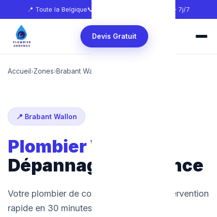
📍 Toute la Belgique
📞
0465 68 51 58
🕐 24h/24 — 7j/7
Devis Gratuit
Accueil
›
Zones
›
Brabant Wallon
›
Wavre
📍 Brabant Wallon
Plombier Wavre
:
Dépannage d'urgence
Votre plombier de confiance à Wavre. Intervention
rapide en 30 minutes, 24h/24 et 7j/7.