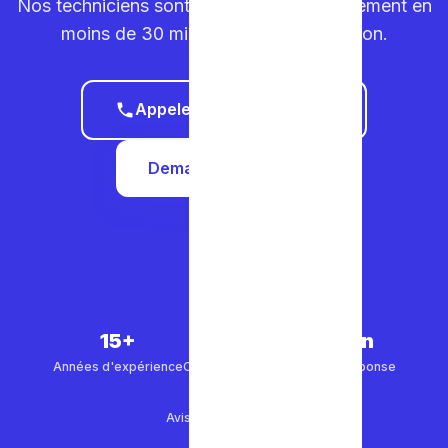
Nos techniciens sont sur la route. Déplacement en
moins de 30 minutes dans votre région.
Appeler le 0465 68 51 58
Demander un devis
15+
5 000+
30 min
Années d'expérience
Clients satisfaits
Temps de réponse
4.9/5
Avis Google (500+)