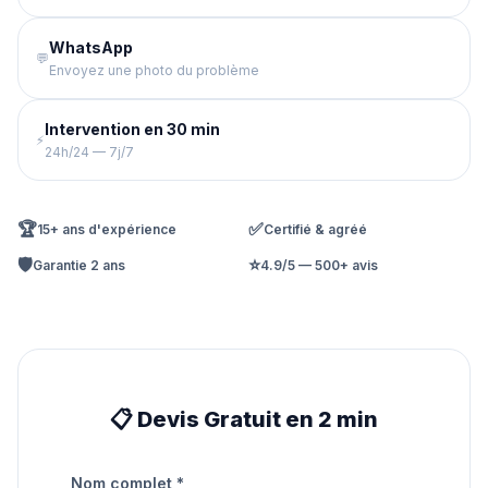
WhatsApp
💬
Envoyez une photo du problème
Intervention en 30 min
⚡
24h/24 — 7j/7
🏆
✅
15+ ans d'expérience
Certifié & agréé
🛡️
⭐
Garantie 2 ans
4.9/5 — 500+ avis
📋 Devis Gratuit en 2 min
Nom complet *