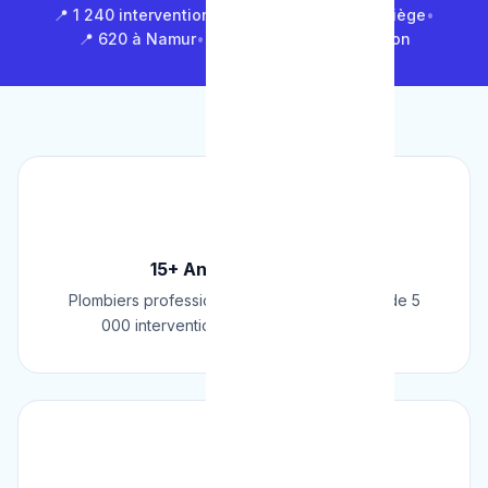
📍 1 240 interventions à Bruxelles
•
📍 850 à Liège
•
📍 620 à Namur
•
📍 1 430 en Brabant Wallon
🏆
15+ Ans d'Expérience
Plombiers professionnels depuis 2009. Plus de 5
000 interventions réussies en Belgique.
📜