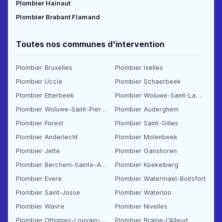
Plombier Hainaut
Plombier Brabant Flamand
Toutes nos communes d'intervention
Plombier Bruxelles
Plombier Ixelles
Plombier Uccle
Plombier Schaerbeek
Plombier Etterbeek
Plombier Woluwe-Saint-Lambert
Plombier Woluwe-Saint-Pierre
Plombier Auderghem
Plombier Forest
Plombier Saint-Gilles
Plombier Anderlecht
Plombier Molenbeek
Plombier Jette
Plombier Ganshoren
Plombier Berchem-Sainte-Agathe
Plombier Koekelberg
Plombier Evere
Plombier Watermael-Boitsfort
Plombier Saint-Josse
Plombier Waterloo
Plombier Wavre
Plombier Nivelles
Plombier Ottignies-Louvain-la-Neuve
Plombier Braine-l'Alleud