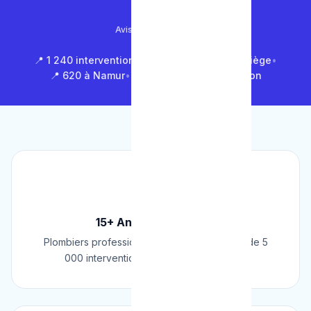
4.9/5
Avis Google (500+)
📍 1 240 interventions à Bruxelles
•
📍 850 à Liège
•
📍 620 à Namur
•
📍 1 430 en Brabant Wallon
🏆
15+ Ans d'Expérience
Plombiers professionnels depuis 2009. Plus de 5
000 interventions réussies en Belgique.