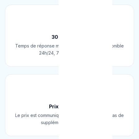
⚡
30 Min Chrono
Temps de réponse moyen de 30 minutes. Disponible
24h/24, 7j/7, 365 jours par an.
💰
Prix Fixe Garanti
Le prix est communiqué AVANT l'intervention. Pas de
supplément surprise, jamais.