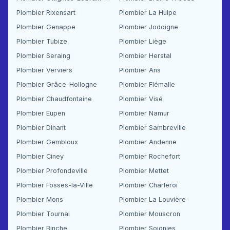
Plombier Rixensart
Plombier La Hulpe
Plombier Genappe
Plombier Jodoigne
Plombier Tubize
Plombier Liège
Plombier Seraing
Plombier Herstal
Plombier Verviers
Plombier Ans
Plombier Grâce-Hollogne
Plombier Flémalle
Plombier Chaudfontaine
Plombier Visé
Plombier Eupen
Plombier Namur
Plombier Dinant
Plombier Sambreville
Plombier Gembloux
Plombier Andenne
Plombier Ciney
Plombier Rochefort
Plombier Profondeville
Plombier Mettet
Plombier Fosses-la-Ville
Plombier Charleroi
Plombier Mons
Plombier La Louvière
Plombier Tournai
Plombier Mouscron
Plombier Binche
Plombier Soignies