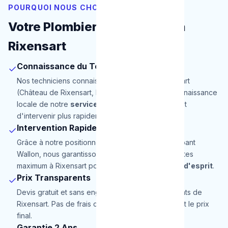
POURQUOI NOUS CHOISIR
Votre Plombier de Proximité à
Rixensart
Connaissance du Terrain
✓
Nos techniciens connaissent parfaitement Rixensart
(Château de Rixensart, Lac de Genval). Cette connaissance
locale de notre
service de plombier
nous permet
d'intervenir plus rapidement et efficacement.
Intervention Rapide
✓
Grâce à notre positionnement stratégique en Brabant
Wallon, nous garantissons une arrivée en 30 minutes
maximum à Rixensart pour une totale
tranquillité d'esprit
.
Prix Transparents
✓
Devis gratuit et sans engagement pour les habitants de
Rixensart. Pas de frais cachés, le prix annoncé est le prix
final.
Garantie 2 Ans