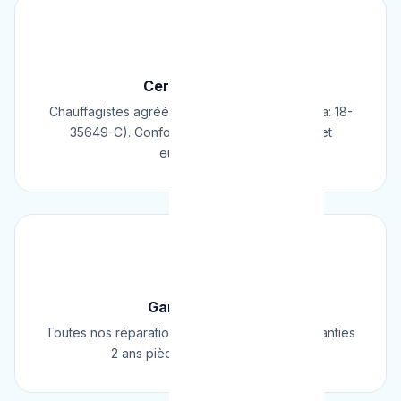
📜
Certifié & Agréé
Chauffagistes agréés Cerga/Cedicol (N° Cerga: 18-
35649-C). Conformes aux normes belges et
européennes.
🛡️
Garantie 2 Ans
Toutes nos réparations et installations sont garanties
2 ans pièces et main d'œuvre.