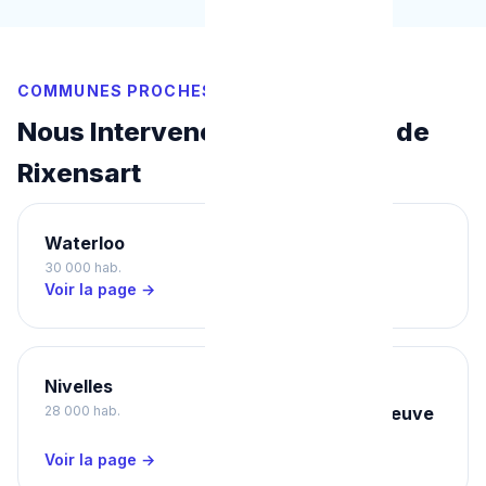
COMMUNES PROCHES
Nous Intervenons Aussi Près de
Rixensart
Waterloo
Wavre
30 000 hab.
35 000 hab.
Voir la page →
Voir la page →
Nivelles
Ottignies-
28 000 hab.
Louvain-la-Neuve
32 000 hab.
Voir la page →
Voir la page →