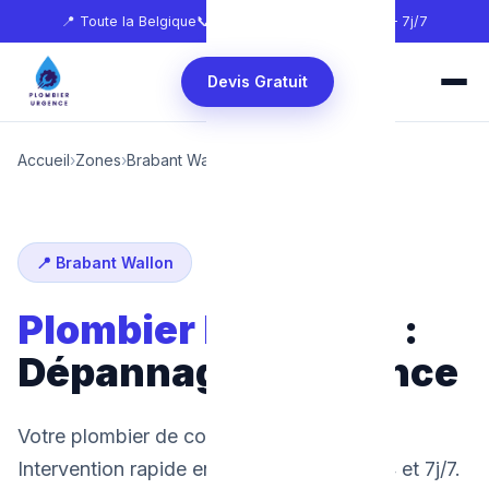
📍 Toute la Belgique
📞
0465 68 51 58
🕐 24h/24 — 7j/7
Devis Gratuit
Accueil
›
Zones
›
Brabant Wallon
›
Rixensart
📍 Brabant Wallon
Plombier Rixensart
:
Dépannage d'urgence
Votre plombier de confiance à Rixensart.
Intervention rapide en 30 minutes, 24h/24 et 7j/7.