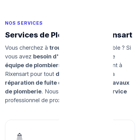
NOS SERVICES
Services de Plomberie à Rixensart
Vous cherchez à
trouver un plombier
fiable ? Si
vous avez
besoin d'un dépannage
, notre
équipe de plombiers
intervient rapidement à
Rixensart pour tout
dépannage urgent
, la
réparation de fuite d'eau
, et tous vos
travaux
de plomberie
. Nous
garantissons un service
professionnel de proximité.
🚿