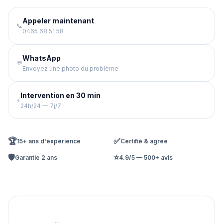
Appeler maintenant
📞
0465 68 51 58
WhatsApp
💬
Envoyez une photo du problème
Intervention en 30 min
⚡
24h/24 — 7j/7
🏆
✅
15+ ans d'expérience
Certifié & agréé
🛡️
⭐
Garantie 2 ans
4.9/5 — 500+ avis