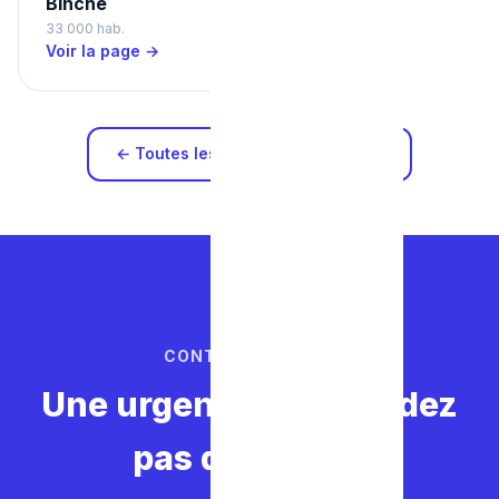
Binche
33 000 hab.
Voir la page →
← Toutes les zones d'intervention
CONTACTEZ-NOUS
Une urgence ? Ne perdez
pas de temps.