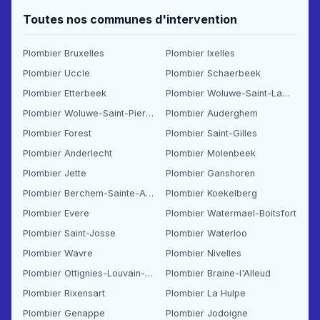
Toutes nos communes d'intervention
Plombier Bruxelles
Plombier Ixelles
Plombier Uccle
Plombier Schaerbeek
Plombier Etterbeek
Plombier Woluwe-Saint-Lambert
Plombier Woluwe-Saint-Pierre
Plombier Auderghem
Plombier Forest
Plombier Saint-Gilles
Plombier Anderlecht
Plombier Molenbeek
Plombier Jette
Plombier Ganshoren
Plombier Berchem-Sainte-Agathe
Plombier Koekelberg
Plombier Evere
Plombier Watermael-Boitsfort
Plombier Saint-Josse
Plombier Waterloo
Plombier Wavre
Plombier Nivelles
Plombier Ottignies-Louvain-la-Neuve
Plombier Braine-l'Alleud
Plombier Rixensart
Plombier La Hulpe
Plombier Genappe
Plombier Jodoigne