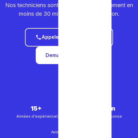
Nos techniciens sont sur la route. Déplacement en
moins de 30 minutes dans votre région.
Appeler le 0465 68 51 58
Demander un devis
15+
5 000+
30 min
Années d'expérience
Clients satisfaits
Temps de réponse
4.9/5
Avis Google (500+)