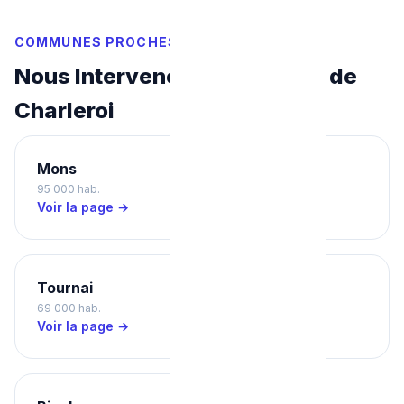
COMMUNES PROCHES
Nous Intervenons Aussi Près de
Charleroi
Mons
La Louvière
95 000 hab.
80 000 hab.
Voir la page →
Voir la page →
Tournai
Mouscron
69 000 hab.
58 000 hab.
Voir la page →
Voir la page →