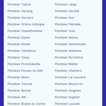
Plombier Tubize
Plombier Liège
Plombier Seraing
Plombier Herstal
Plombier Verviers
Plombier Ans
Plombier Grâce-Hollogne
Plombier Flémalle
Plombier Chaudfontaine
Plombier Visé
Plombier Eupen
Plombier Namur
Plombier Dinant
Plombier Sambreville
Plombier Gembloux
Plombier Andenne
Plombier Ciney
Plombier Rochefort
Plombier Profondeville
Plombier Mettet
Plombier Fosses-la-Ville
Plombier Charleroi
Plombier Mons
Plombier La Louvière
Plombier Tournai
Plombier Mouscron
Plombier Binche
Plombier Soignies
Plombier Ath
Plombier Enghien
Plombier Braine-le-Comte
Plombier Louvain