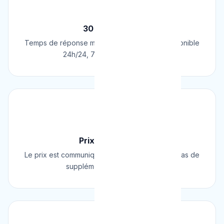
⚡
30 Min Chrono
Temps de réponse moyen de 30 minutes. Disponible
24h/24, 7j/7, 365 jours par an.
💰
Prix Fixe Garanti
Le prix est communiqué AVANT l'intervention. Pas de
supplément surprise, jamais.