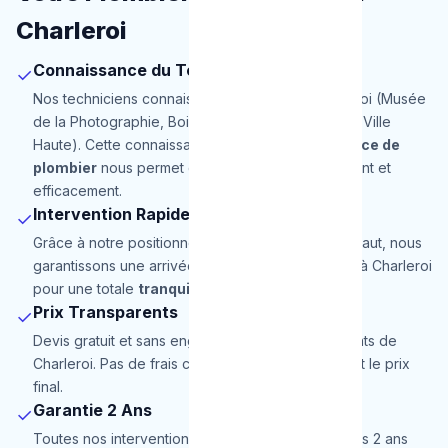
Charleroi
Connaissance du Terrain
✓
Nos techniciens connaissent parfaitement Charleroi (Musée
de la Photographie, Bois du Cazier, Rive Gauche, Ville
Haute). Cette connaissance locale de notre
service de
plombier
nous permet d'intervenir plus rapidement et
efficacement.
Intervention Rapide
✓
Grâce à notre positionnement stratégique en Hainaut, nous
garantissons une arrivée en 30 minutes maximum à Charleroi
pour une totale
tranquillité d'esprit
.
Prix Transparents
✓
Devis gratuit et sans engagement pour les habitants de
Charleroi. Pas de frais cachés, le prix annoncé est le prix
final.
Garantie 2 Ans
✓
Toutes nos interventions à Charleroi sont garanties 2 ans