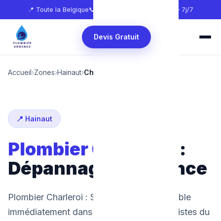
📍 Toute la Belgique
📞
0465 68 51 58
🕐 24h/24 — 7j/7
Devis Gratuit
Accueil
›
Zones
›
Hainaut
›
Charleroi
📍 Hainaut
Plombier Charleroi
:
Dépannage d'urgence
Plombier Charleroi : SOS Plombier disponible
immédiatement dans le Pays Noir. Spécialistes du