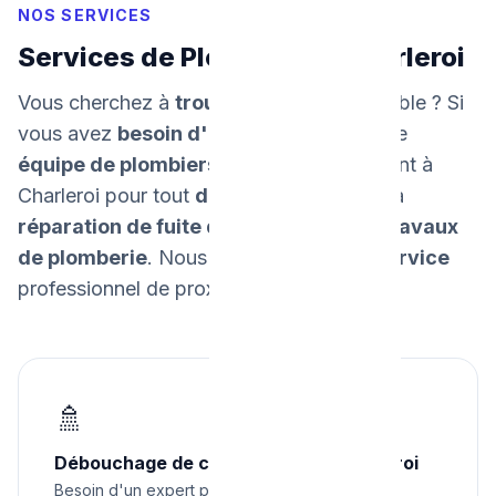
NOS SERVICES
Services de Plomberie à Charleroi
Vous cherchez à
trouver un plombier
fiable ? Si
vous avez
besoin d'un dépannage
, notre
équipe de plombiers
intervient rapidement à
Charleroi pour tout
dépannage urgent
, la
réparation de fuite d'eau
, et tous vos
travaux
de plomberie
. Nous
garantissons un service
professionnel de proximité.
🚿
Débouchage de canalisations à Charleroi
Besoin d'un expert pour débouchage de