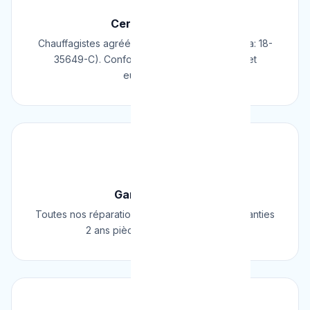
Certifié & Agréé
Chauffagistes agréés Cerga/Cedicol (N° Cerga: 18-
35649-C). Conformes aux normes belges et
européennes.
🛡️
Garantie 2 Ans
Toutes nos réparations et installations sont garanties
2 ans pièces et main d'œuvre.