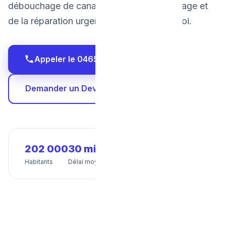
débouchage de canalisation par hydrocurage et
de la réparation urgente de fuite à Charleroi.
Appeler le 0465 68 51 58
Demander un Devis Gratuit
202 000
30 min
24/7
Habitants
Délai moyen
Disponibilité