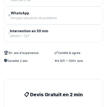
0465 68 51 58
WhatsApp
💬
Envoyez une photo du problème
Intervention en 30 min
⚡
24h/24 — 7j/7
🏆
✅
15+ ans d'expérience
Certifié & agréé
🛡️
⭐
Garantie 2 ans
4.9/5 — 500+ avis
📋 Devis Gratuit en 2 min