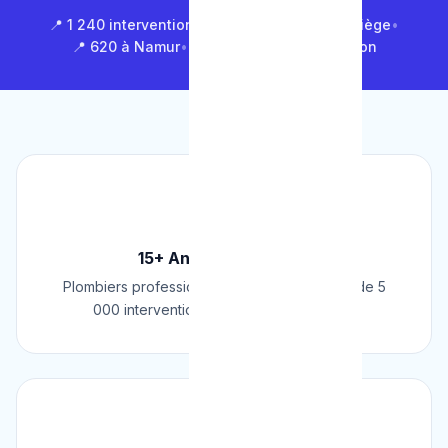
📍 1 240 interventions à Bruxelles
•
📍 850 à Liège
•
📍 620 à Namur
•
📍 1 430 en Brabant Wallon
🏆
15+ Ans d'Expérience
Plombiers professionnels depuis 2009. Plus de 5
000 interventions réussies en Belgique.
📜