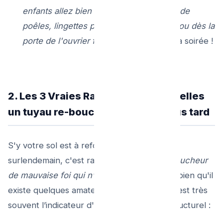
enfants allez bien pouvoir jeter (graisse de
poêles, lingettes plastiques...) dans le trou dès la
porte de l'ouvrier fermée"
au cours de la soirée !
2. Les 3 Vraies Raisons pour lesquelles
un tuyau re-bouchonne 3 jours plus tard
S'y votre sol est à refoulement noir dès le
surlendemain, c'est rarement lié à
"un déboucheur
de mauvaise foi qui n’en avait rien à faire"
(bien qu'il
existe quelques amateurs sous équipés). C'est très
souvent l’indicateur d'un stade Terminal Structurel :