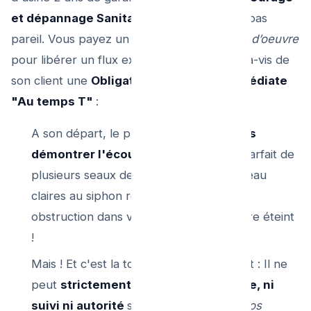
et dépannage Sanitaire Urgent
, ce n'est pas
pareil. Vous payez un
Service et de la Main d’oeuvre
pour libérer un flux existant. L'artisan a vis-à-vis de
son client une
Obligation de résultat immédiate
"Au temps T"
:
A son départ, le professionnel
doit vous
démontrer l'écoulement naturel
et parfait de
plusieurs seaux de dizaines des litres d'eau
claires au siphon réparé. L'amas faisant
obstruction dans votre demande doit être éteint
!
Mais ! Et c'est la toute la nuance du droit : Il ne
peut
strictement avoir aucun contrôle, ni
suivi ni autorité
sur
"ce que vous ou vos