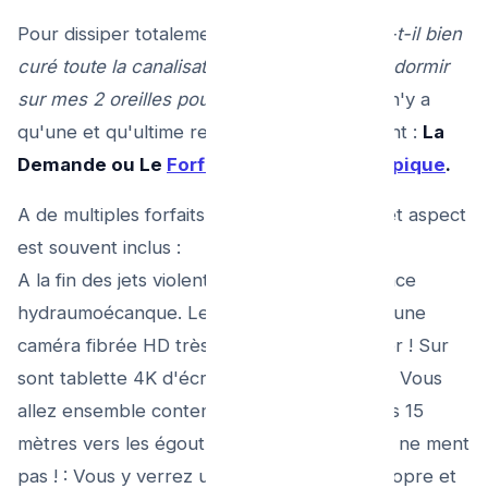
Pour dissiper totalement le stress de :
"M'a-t-il bien
curé toute la canalisation et ce que je peux dormir
sur mes 2 oreilles pour une décennie !"
.. Il n'y a
qu'une et qu'ultime requête exigible du client :
La
Demande ou Le
Forfait Caméra endoscopique
.
A de multiples forfaits de curages lourds, cet aspect
est souvent inclus :
A la fin des jets violents de nettoyage de lance
hydraumoécanque. Le déboucheur pousse une
caméra fibrée HD très lumineuse sous l'évier ! Sur
sont tablette 4K d'écran posée en terrasse: Vous
allez ensemble contempler "la descente des 15
mètres vers les égout du pavées!". L 'image ne ment
pas ! : Vous y verrez un PVC Blanc, aussi propre et