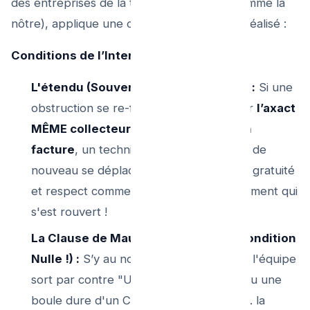
des entreprises de la trempe Bruxoises (comme la
nôtre), applique une charte sur son travail réalisé :
Conditions de l’Intervention Garantie :
L'étendu (Souvent Entre 4 et 7 jours) :
Si une
obstruction se re-fomate Totalement sur
l’axact
MÊME collecteur ou siphon pointé en
facture
, un technicien Plombier SOS va de
nouveau se déplacer pour éradiquer en gratuité
et respect commercial (S.A.V) le refoulement qui
s'est rouvert !
La Clause de Mauvaise utilisation (Condition
Nulle !) :
S’y au nouveau passage offert l'équipe
sort par contre "Un pampers d'enfant ou une
boule dure d'un Cintre en poil coincé " .. la