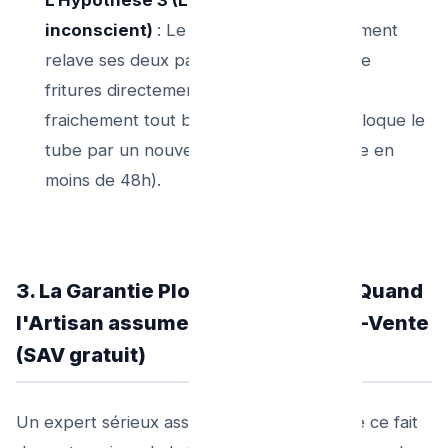
inconscient)
: Le locataire de l’appartement
relave ses deux pannes de bain entier de
fritures directement au seau de l'évier
fraichement tout beau de la veille. (On bloque le
tube par un nouveau gâteau froid d'huile en
moins de 48h).
3. La Garantie Plombier Urgence : Quand
l'Artisan assume le Service Après-Vente
(SAV gratuit)
Un expert sérieux assume son expertise, de ce fait