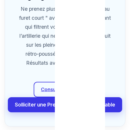
Ne prenez plus de "Trousse rapide au
furet court " avec de faux indépendant
qui filtrent vos appels SAV. Exigez
l’artillerie qui nettoye à Neuf le conduit
sur les pleines longueur : Les jets
rétro-poussés du Camion Pompe.
Résultats avec analyse Visuel de
sortie !
Consulter nos Tarifs
Solliciter une Prestation FIable et Durable