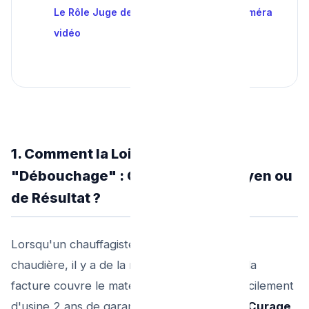
Le Rôle Juge de paix de l'Inspection Caméra
vidéo
1. Comment la Loi définit le
"Débouchage" : Obligation de Moyen ou
de Résultat ?
Lorsqu'un chauffagiste installe une nouvelle
chaudière, il y a de la matière (un produit) : la
facture couvre le matériel et on retrouve facilement
d'usine 2 ans de garantie sur "la pièce". En
Curage