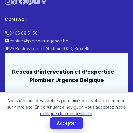
CONTACT
0465 68 51 58
contact@plombierurgence.be
25 Boulevard de l'Abattoir, 1000, Bruxelles
Réseau d'intervention et d'expertise —
Plombier Urgence Belgique
Nos Services de Plomberie
Nous utilisons des cookies pour améliorer votre expérience
sur notre site. En continuant à naviguer, vous acceptez notre
Débouchage Canalisation
politique de confidentialité
.
Recherche & Réparation de Fuite
Accepter
Dépannage & Entretien Chaudière