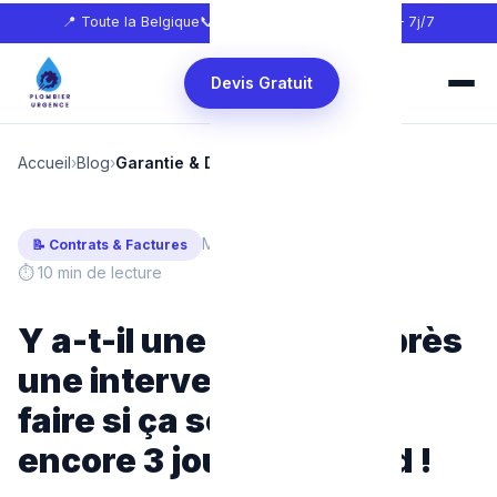
📍 Toute la Belgique
📞
0465 68 51 58
🕐 24h/24 — 7j/7
Devis Gratuit
Accueil
›
Blog
›
Garantie & Droits du Client
Mis à jour : Février 2025
📝 Contrats & Factures
⏱ 10 min de lecture
Y a-t-il une Garantie après
une intervention ? Que
faire si ça se bouche
encore 3 jours plus tard !