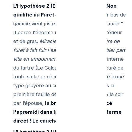
L’Hypothèse 2 (Erreur du Technicien Non
qualifié au Furet Simple ) :
Un Plombier bas de
gamme vient juste avec "Le petit ressort main ".
Il perce l'énorme montagne de rouille intérieur
et de gras.
Miracle du direct, le centimètre de
furet à fait fuir l'eau des éviers.. le plombier part
vite en empochant le billet !
Mais le mur interne
du tartre (Le Calcaire n'a pas été hydrocuré de
toute sa large circonférence, il a juste été troué
type gruyère au centre du passage). Dès la
première feuille de sopalin mis en cuisine le soir
par l’épouse,
la brèche minuscule percé
l'apremidi dans la roche grasse se referme
direct ! Le cauchemar recomence.
L’Hypothèse 3 (L'usager récidiviste