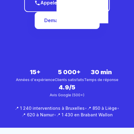
Appeler le 0465 68 51 58
Demander un devis
15+
5 000+
30 min
Années d'expérience
Clients satisfaits
Temps de réponse
4.9/5
Avis Google (500+)
📍 1 240 interventions à Bruxelles
•
📍 850 à Liège
•
📍 620 à Namur
•
📍 1 430 en Brabant Wallon