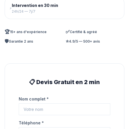
Intervention en 30 min
⚡
24h/24 — 7j/7
🏆
✅
15+ ans d'expérience
Certifié & agréé
🛡️
⭐
Garantie 2 ans
4.9/5 — 500+ avis
📋 Devis Gratuit en 2 min
Nom complet *
Téléphone *