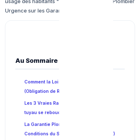
usage des habitants " ? Voici le guide légal Plombier
Urgence sur les Garanties SAV .
Au Sommaire de l'article
Comment la Loi définit le "Débouchage"
(Obligation de Résultat)
Les 3 Vraies Raisons pour lesquelles un
tuyau se rebouche après le plombier
La Garantie Plombier Urgence : Les
Conditions du Service Après Vente (SAV)