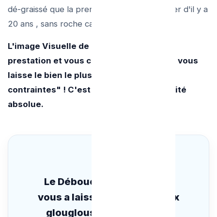
dé-graissé que la première heure du chantier d'il y a
20 ans , sans roche calcaire sur la lisière !
L'image Visuelle de l'instant T cloture la
prestation et vous certifie "que l'artisan vous
laisse le bien le plus sain possible des
contraintes" ! C'est la garantie de sérénité
absolue.
Le Déboucheur de la veille
vous a laissé tombé face aux
glouglous du lendemain ?