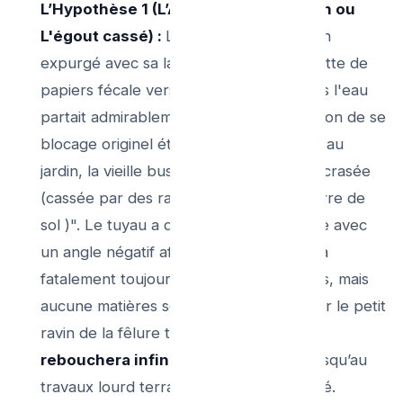
L’Hypothèse 1 (L’Affaissement Terrain ou
L'égout cassé) :
Le plombier a très bien
expurgé avec sa lance à 200 Bars la Motte de
papiers fécale vers la rue. Lors des tests l'eau
partait admirablement ! Mais la vraie raison de se
blocage originel était "Que sous la terre au
jardin, la vieille buse de terre cuite est écrasée
(cassée par des racines ou poids de pierre de
sol )". Le tuyau a donc un point de chute avec
un angle négatif affaissé : L'eau repartira
fatalement toujours bien pendant 3 jours, mais
aucune matières solides ne saura "sauter le petit
ravin de la fêlure tubulaire ", et
ça se
rebouchera infiniment en amont !
Jusqu’au
travaux lourd terrassement de la tranché.