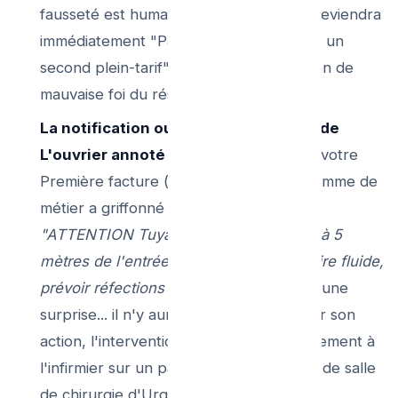
fausseté est humaine, et l'intervention deviendra
immédiatement "Payante en surtaxe par un
second plein-tarif" pour fausse Allégation de
mauvaise foi du résidant !
La notification ou Constat Inopérant de
L'ouvrier annoté dès l'origine :
Si sur votre
Première facture (celle du jeudi J-1) l'homme de
métier a griffonné en commentaire :
"ATTENTION Tuyauterie Fonte Écrasée à 5
mètres de l'entrée ! Dépannage provisoire fluide,
prévoir réfections de dalles!"
: Alors aucune
surprise... il n'y aura Aucune garantie sur son
action, l'intervention avait posé un pansement à
l'infirmier sur un patient qui avait besoin de salle
de chirurgie d'Urgence (remplacement