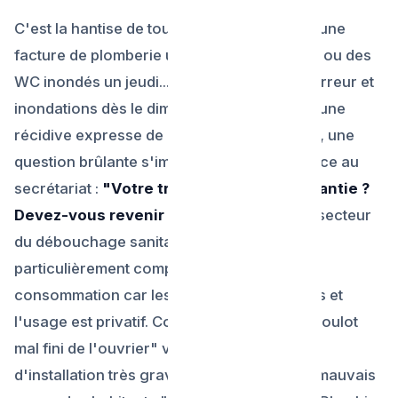
C'est la hantise de tout propriétaire : payer une
facture de plomberie urgente pour un évier ou des
WC inondés un jeudi... et revivre la même terreur et
inondations dès le dimanche matin ! Face à une
récidive expresse de canalisation bouchée, une
question brûlante s'impose au téléphone face au
secrétariat :
"Votre travail est-il sous garantie ?
Devez-vous revenir gratuitement ?"
. Le secteur
du débouchage sanitaire est un domaine
particulièrement complexe en droit de la
consommation car les tuyaux sont masqués et
l'usage est privatif. Comment séparer un "Boulot
mal fini de l'ouvrier" versus un "Défaut
d'installation très grave de votre égout ou mauvais