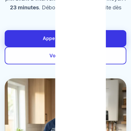
23 minutes
. Débouchage dès 60€ | Fuite dès
95€.
Appeler Maintenant
Voir les Tarifs