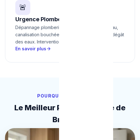
🚨
Urgence Plomberie
Dépannage plomberie express 24/7 : fuite d'eau,
canalisation bouchée, panne de chaudière ou dégât
des eaux. Intervention en 30 minutes. Dès 95€.
En savoir plus
POURQUOI NOUS CHOISIR
Le Meilleur Plombier Agréé de
Bruxelles