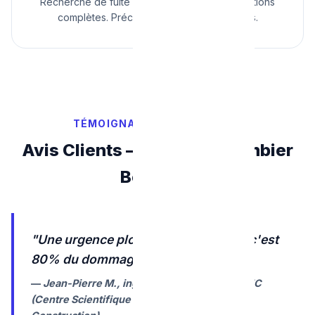
Recherche de fuite non destructive et rénovations
complètes. Précision et propreté garanties.
TÉMOIGNAGES & VALIDATION
Avis Clients — Meilleur Plombier
Belgique
"Une urgence plomberie bien gérée, c'est
80% du dommage évité."
—
Jean-Pierre M., ingénieur en bâtiment CSTC
(Centre Scientifique et Technique de la