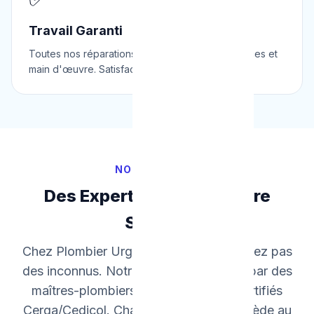
Travail Garanti
Toutes nos réparations sont garanties 2 ans pièces et
main d'œuvre. Satisfaction assurée.
NOTRE ÉQUIPE
Des Experts Agréés à Votre
Service
Chez Plombier Urgence, vous n'accueillez pas
des inconnus. Notre équipe est dirigée par des
maîtres-plombiers et chauffagistes certifiés
Cerga/Cedicol. Chaque technicien possède au