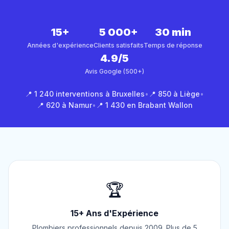
15+
5 000+
30 min
Années d'expérience
Clients satisfaits
Temps de réponse
4.9/5
Avis Google (500+)
📍 1 240 interventions à Bruxelles
•
📍 850 à Liège
•
📍 620 à Namur
•
📍 1 430 en Brabant Wallon
🏆
15+ Ans d'Expérience
Plombiers professionnels depuis 2009. Plus de 5