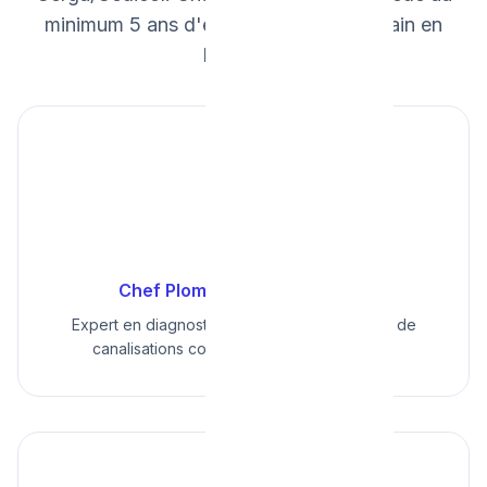
minimum 5 ans d'expérience sur le terrain en
Belgique.
👷‍♂️
Marc D.
Chef Plombier (15 ans d'exp.)
Expert en diagnostic thermique et réparation de
canalisations complexes. Certification CP1.