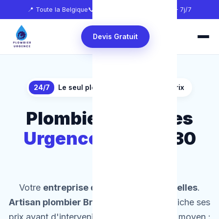
📍 Toute la Belgique
📞
0465 68 51 58
🕐 24h/24 — 7j/7
Devis Gratuit
24/7
Le seul plombier qui affiche ses prix
Plombier Bruxelles
Urgence 24/7
en 30
min
Votre
entreprise de plomberie à Bruxelles
.
Artisan plombier Bruxelles
agréé qui affiche ses
prix avant d'intervenir. Temps de réponse moyen :