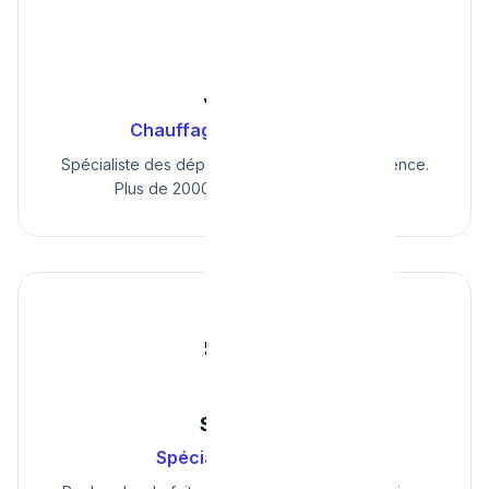
🔧
Julien V.
Chauffagiste Agréé Cerga
Spécialiste des dépannages chaudière d'urgence.
Plus de 2000 interventions réussies.
👩‍🔧
Sophie L.
Spécialiste Sanitaire