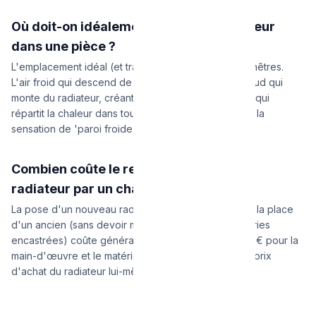
Où doit-on idéalement placer un radiateur
dans une pièce ?
L'emplacement idéal (et traditionnel) est sous les fenêtres.
L'air froid qui descend de la vitre rencontre l'air chaud qui
monte du radiateur, créant une convection naturelle qui
répartit la chaleur dans toute la pièce tout en évitant la
sensation de 'paroi froide'.
Combien coûte le remplacement d'un
radiateur par un chauffagiste ?
La pose d'un nouveau radiateur en acier standard à la place
d'un ancien (sans devoir modifier toutes les tuyauteries
encastrées) coûte généralement entre 150 € et 250 € pour la
main-d'œuvre et le matériel de raccordement, hors prix
d'achat du radiateur lui-même.