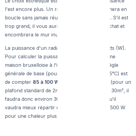
Le choix esthétique est important, mais la puissance
l'est encore plus. Un radiateur trop petit tournera en
boucle sans jamais réussir à chauffer la pièce. S'il est
trop grand, il vous aura coûté trop cher à l'achat et
encombrera le mur inutilement.
La puissance d'un radiateur s'exprime en Watts (W).
Pour calculer la puissance nécessaire dans une
maison bruxelloise à l'isolation moyenne, la règle
générale de base (pour de l'eau chauffée à 65°C) est
de compter
85 à 100 Watts par mètre carré
(pour un
plafond standard de 2m50). Pour un salon de 30m², il
faudra donc environ 3000 W de puissance, qu'il
vaudra mieux répartir en deux radiateurs de 1500 W
pour une chaleur plus homogène.