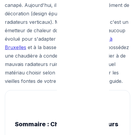
canapé. Aujourd'hui, il devient un véritable élément de
décoration (design épuré, couleurs sombres,
radiateurs verticaux). Mais au-delà du design, c'est un
émetteur de chaleur dont la technologie a beaucoup
évolué pour s'adapter aux
exigences du PEB à
Bruxelles
et à la basse température. Si vous possédez
une chaudière à condensation neuve, l'associer à de
mauvais radiateurs ruinera son rendement. Quel
matériau choisir selon la pièce ? Faut-il garder les
vieilles fontes de votre maison de maître ? Le guide.
Sommaire : Choisir ses radiateurs