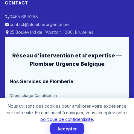
CONTACT
0465 68 51 58
contact@plombierurgence.be
25 Boulevard de l'Abattoir, 1000, Bruxelles
Réseau d'intervention et d'expertise —
Plombier Urgence Belgique
Nos Services de Plomberie
Débouchage Canalisation
Nous utilisons des cookies pour améliorer votre expérience
Recherche & Réparation de Fuite
sur notre site. En continuant à naviguer, vous acceptez notre
Dépannage & Entretien Chaudière
politique de confidentialité
.
Réparation Robinetterie & Sanitaires
Accepter
Prix pour Renover une Salle de Bain & Rénovation Salle de Bain Prix