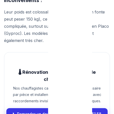
Inconvénients :
Leur poids est colossal (un grand radiateur en fonte
peut peser 150 kg), ce qui rend l'installation
compliquée, surtout sur des cloisons légères en Placo
(Gyproc). Les modèles neufs en fonte coûtent
également très cher.
🌡️ Rénovation de votre système de
chauffage ?
Nos chauffagistes calculent la puissance nécessaire
par pièce et installent vos nouveaux radiateurs avec
raccordements invisibles et vannes thermostatiques.
📞 Demander un devis radiateurs : 0465 68 51 58