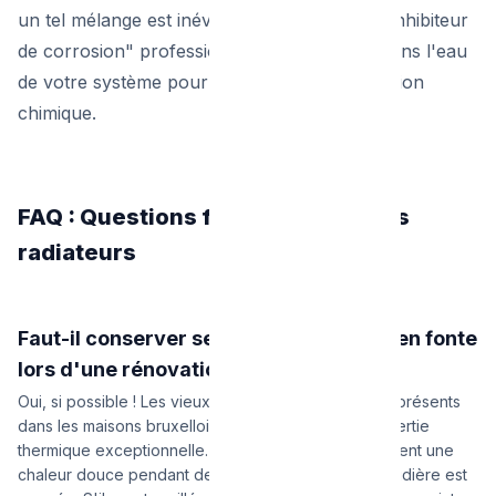
un tel mélange est inévitable, il ajoutera un "inhibiteur
de corrosion" professionnel (type Fernox) dans l'eau
de votre système pour neutraliser cette réaction
chimique.
FAQ : Questions fréquentes sur les
radiateurs
Faut-il conserver ses vieux radiateurs en fonte
lors d'une rénovation ?
Oui, si possible ! Les vieux radiateurs en fonte (très présents
dans les maisons bruxelloises d'époque) ont une inertie
thermique exceptionnelle. Une fois chauds, ils diffusent une
chaleur douce pendant des heures, même si la chaudière est