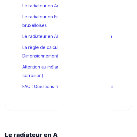
Le radiateur en Acier : Le standard moderne
Le radiateur en Fonte : L'inertie des maisons
bruxelloises
Le radiateur en Aluminium : La réactivité pure
La règle de calcul de puissance (Le
Dimensionnement)
Attention au mélange des matériaux (La
corrosion)
FAQ : Questions fréquentes sur les radiateurs
Le radiateur en Acier : Le standard