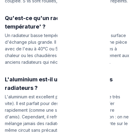
coupée. S'ils sont rouillés, ils peuvent être sablés et repeints.
Qu'est-ce qu'un radiateur 'basse
température' ?
Un radiateur basse température est conçu avec une surface
d'échange plus grande. Il est capable de chauffer une pièce
avec de l'eau à 40°C ou 50°C (idéal pour les pompes à
chaleur ou les chaudières à condensation), contrairement aux
anciens radiateurs qui nécessitaient de l'eau à 70°C.
L'aluminium est-il un bon choix pour des
radiateurs ?
L'aluminium est excellent pour sa réactivité (il chauffe très
vite). Il est parfait pour des pièces qu'on veut chauffer
rapidement (comme une salle de bain ou une chambre
d'amis). Cependant, il refroidit aussi très vite. Attention : on ne
mélange jamais des radiateurs en aluminium et en fonte sur le
même circuit sans précaution (risque de corrosion).