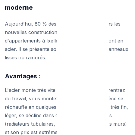
moderne
Aujourd'hui, 80 % des radiateurs installés dans les
nouvelles constructions ou les rénovations
d'appartements à Ixelles, Uccle ou Woluwe sont en
acier. Il se présente souvent sous forme de panneaux
lisses ou rainurés.
Avantages :
L'acier monte très vite en température. Vous rentrez
du travail, vous montez le thermostat, et la pièce se
réchauffe en quelques minutes. De plus, il est très fin,
léger, se décline dans des centaines de designs
(radiateurs tubulaires, verticaux pour les petits murs)
et son prix est extrêmement abordable.