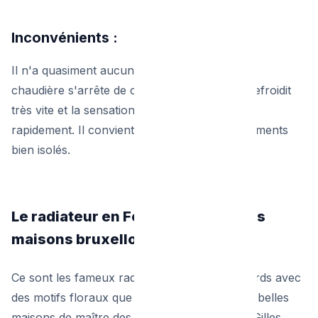
Inconvénients :
Il n'a quasiment aucune "inertie". Dès que la
chaudière s'arrête de chauffer l'eau, l'acier refroidit
très vite et la sensation de chaleur disparaît
rapidement. Il convient parfaitement aux logements
bien isolés.
Le radiateur en Fonte : L'inertie des
maisons bruxelloises
Ce sont les fameux radiateurs à éléments lourds avec
des motifs floraux que l'on retrouve dans les belles
maisons de maître des années 1920 (à Saint-Gilles,