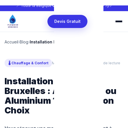
📍 Toute la Belgique
📞
0465 68 51 58
🕐 24h/24 — 7j/7
Devis Gratuit
Accueil
›
Blog
›
Installation Radiateurs Bruxelles
🌡️ Chauffage & Confort
Mis à jour : juillet 2026
⏱ 6 min de lecture
Installation Radiateurs
Bruxelles : Acier, Fonte ou
Aluminium ? Faites le Bon
Choix