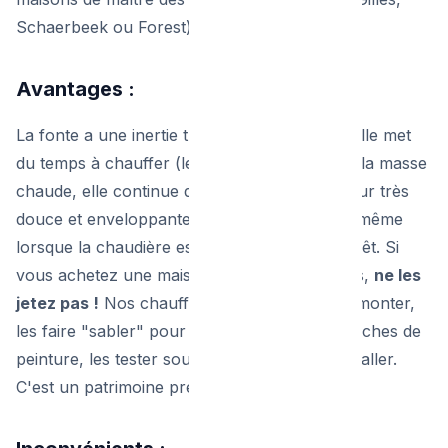
Schaerbeek ou Forest).
Avantages :
La fonte a une inertie thermique imbattable. Elle met
du temps à chauffer (le matin), mais une fois la masse
chaude, elle continue de rayonner une chaleur très
douce et enveloppante pendant des heures, même
lorsque la chaudière est complètement à l'arrêt. Si
vous achetez une maison avec ces radiateurs,
ne les
jetez pas !
Nos chauffagistes peuvent les démonter,
les faire "sabler" pour enlever les vieilles couches de
peinture, les tester sous pression et les réinstaller.
C'est un patrimoine précieux.