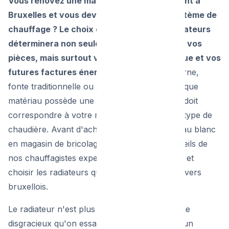
Vous rénovez une maison ou un appartement à
Bruxelles et vous devez changer votre système de
chauffage ? Le choix de vos nouveaux radiateurs
déterminera non seulement l'esthétique de vos
pièces, mais surtout votre confort thermique et vos
futures factures énergétiques.
Acier moderne,
fonte traditionnelle ou aluminium réactif : chaque
matériau possède une "inertie" différente qui doit
correspondre à votre mode de vie et à votre type de
chaudière. Avant d'acheter le premier panneau blanc
en magasin de bricolage, découvrez les conseils de
nos chauffagistes experts pour dimensionner et
choisir les radiateurs qui réchaufferont vos hivers
bruxellois.
Le radiateur n'est plus ce gros bloc de ferraille
disgracieux qu'on essaye de cacher derrière un