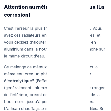
Attention au mélange des matériaux (La
corrosion)
C'est l'erreur la plus fréquente des bricoleurs. Vous
avez des radiateurs en fonte dans les chambres, et
vous décidez d'ajouter un joli radiateur design en
aluminium dans la nouvelle salle de bain, branché sur
le même circuit d'eau.
Ce mélange de métaux différents baignant dans la
même eau crée un phénomène de
"corrosion
électrolytique"
(l'effet pile). L'un des métaux
(généralement l'aluminium) va littéralement se ronger
de l'intérieur, créant des gaz dans le circuit et de la
boue noire, jusqu'à percer en quelques années.
L'artisan chauffagiste maîtrise ces incompatibilités. Si