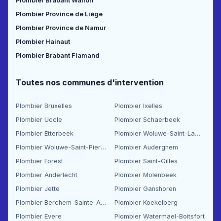
Plombier Brabant Wallon
Plombier Province de Liège
Plombier Province de Namur
Plombier Hainaut
Plombier Brabant Flamand
Toutes nos communes d'intervention
Plombier Bruxelles
Plombier Ixelles
Plombier Uccle
Plombier Schaerbeek
Plombier Etterbeek
Plombier Woluwe-Saint-Lambert
Plombier Woluwe-Saint-Pierre
Plombier Auderghem
Plombier Forest
Plombier Saint-Gilles
Plombier Anderlecht
Plombier Molenbeek
Plombier Jette
Plombier Ganshoren
Plombier Berchem-Sainte-Agathe
Plombier Koekelberg
Plombier Evere
Plombier Watermael-Boitsfort