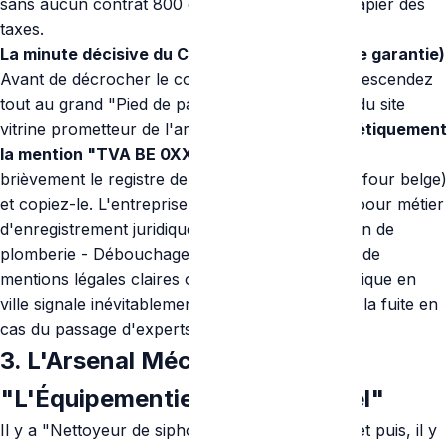
sans aucun contrat 800 euros sans même le papier des
taxes.
La minute décisive du Ctrl+F (La recherche de garantie)
Avant de décrocher le combiné téléphonique, descendez
tout au grand "Pied de page" (Footer) sombre du site
vitrine prometteur de l'artisan :
Cherchez frénétiquement
la mention "TVA BE 0XXX.XXX.XXX".
Ouvrez
brièvement le registre de la BCE (Banque-Carrefour belge)
et copiez-le. L'entreprise doit activement avoir pour métier
d'enregistrement juridique "Travaux d'installation de
plomberie - Débouchage". L'absence drastique de
mentions légales claires ou de siège social physique en
ville signale inévitablement l'arnaque opaque et la fuite en
cas du passage d'experts en assurance !
3. L'Arsenal Mécanique :
"L'Équipementier Professionnel"
Il y a "Nettoyeur de siphon au grand vinaigre" et puis, il y