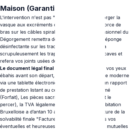
Maison (Garantie de Salubrité)
L'intervention n'est pas "Un Hit and Run". Dégorger la
vasque aux excréments demande certes de la force de
bras sur les câbles spirales... mais le vrai professionnel du
Dégorgement remettra des gants pour passer l'éponge
désinfectante sur les traces marrons, refermera
scrupuleusement les trappes du carrelage des caves et
refera vos joints usées de P.V.C !
Le document légal final :
Il vous produira sous vos yeux
ébahis avant son départ, de façon technologique moderne
via une tablette électronique tactile très claire, un rapport
de prestation listant au centime : Le temps entamé
(Forfait), Les pièces sacrifiées (Le siphon s'il dut le
percer), la TVA légalement induite de 6% si l'habitation
Bruxelloise a d’antan 10 ans, et surtout la signature de la
solvabilité finale "Facture acquittée" pour toutes vos
éventuelles et heureuses preuves d'assurances mutuelles