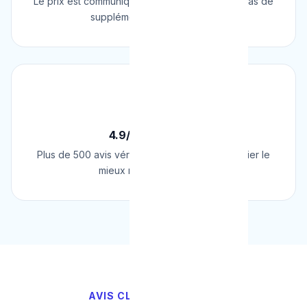
Le prix est communiqué AVANT l'intervention. Pas de
supplément surprise, jamais.
⭐
4.9/5 sur Google
Plus de 500 avis vérifiés sur Google. Le plombier le
mieux noté de Belgique.
AVIS CLIENTS VÉRIFIÉS