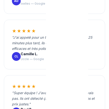
AD
Ixelles — Google
★★★★★
"J'ai appelé pour un tuyau percé en pleine nuit. 25
minutes plus tard, ils étaient chez moi. Rapides,
efficaces et très polis."
Camille L.
CL
Uccle — Google
★★★★★
"Super équipe ! J'avais une fuite que je ne trouvais
pas. Ils ont détecté ça sans rien casser. Très pros et
prix justes."