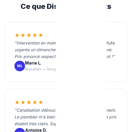
Ce que Disent Nos Clients
★★★★★
"Intervention en moins de 20 minutes pour une fuite
urgente un dimanche soir. Travail propre et soigné.
Prix annoncé respecté. Je recommande vivement !"
Marie L.
ML
Bruxelles — Google
★★★★★
"Canalisation débouchée rapidement et proprement.
Le plombier m'a bien expliqué le problème et les prix
étaient très clairs. Super service."
Antoine D.