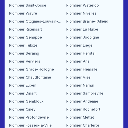
Plombier Saint-Josse
Plombier Waterloo
Plombier Wavre
Plombier Nivelles
Plombier Ottignies-Louvain-la-Neuve
Plombier Braine-l'Alleud
Plombier Rixensart
Plombier La Hulpe
Plombier Genappe
Plombier Jodoigne
Plombier Tubize
Plombier Liège
Plombier Seraing
Plombier Herstal
Plombier Verviers
Plombier Ans
Plombier Grâce-Hollogne
Plombier Flémalle
Plombier Chaudfontaine
Plombier Visé
Plombier Eupen
Plombier Namur
Plombier Dinant
Plombier Sambreville
Plombier Gembloux
Plombier Andenne
Plombier Ciney
Plombier Rochefort
Plombier Profondeville
Plombier Mettet
Plombier Fosses-la-Ville
Plombier Charleroi