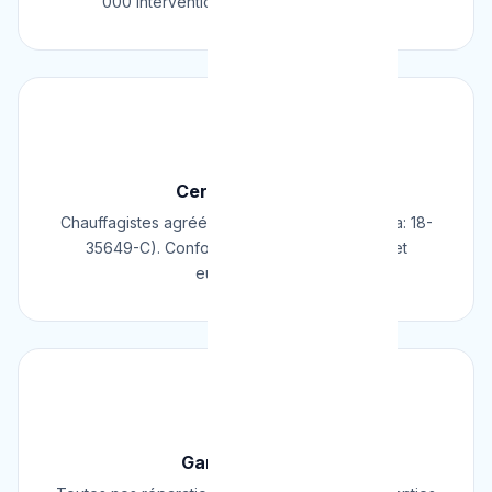
000 interventions réussies en Belgique.
📜
Certifié & Agréé
Chauffagistes agréés Cerga/Cedicol (N° Cerga: 18-
35649-C). Conformes aux normes belges et
européennes.
🛡️
Garantie 2 Ans