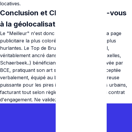
locatives.
Conclusion et Choix final : Fiez-vous
à la géolocalisation
Le "Meilleur" n'est donc pas celui qui possède la page
publicitaire la plus colorée ou les annonces les plus
hurlantes. Le Top de Bruxelles est l'artisan local,
véritablement ancré dans un Quartier du Ring (Ixelles,
Schaerbeek..) bénéficiant d'une existence prouvée par
BCE, pratiquant son art sous tarification pré-acceptée
verbalement, équipé au bas mot d'une hydrocureuse
puissante pour les pires imprévus d'enlisements urbains,
facturant tout selon règles et taxes à l'heure du contrat
d'engagement. Ne validez rien de moins.