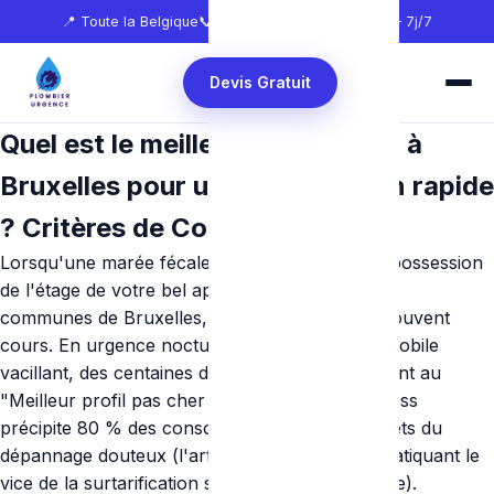
📍 Toute la Belgique
📞
0465 68 51 58
🕐 24h/24 — 7j/7
Devis Gratuit
Quel est le meilleur déboucheur à
Bruxelles pour une intervention rapide
? Critères de Confiance
Lorsqu'une marée fécale nauséabonde prend possession
de l'étage de votre bel appartement dans les 19
communes de Bruxelles, le rationnel n’a plus souvent
cours. En urgence nocturne sur un écran de mobile
vacillant, des centaines d'annonces Google crient au
"Meilleur profil pas cher dans l'heure !". Le stress
précipite 80 % des consommateurs dans les filets du
dépannage douteux (l'artisan dit "Cow-boy" pratiquant le
vice de la surtarification sous l'emprise physique).