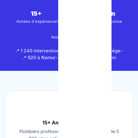
15+
5 000+
30 min
Années d'expérience
Clients satisfaits
Temps de réponse
4.9/5
Avis Google (500+)
📍 1 240 interventions à Bruxelles
•
📍 850 à Liège
•
📍 620 à Namur
•
📍 1 430 en Brabant Wallon
🏆
15+ Ans d'Expérience
Plombiers professionnels depuis 2009. Plus de 5