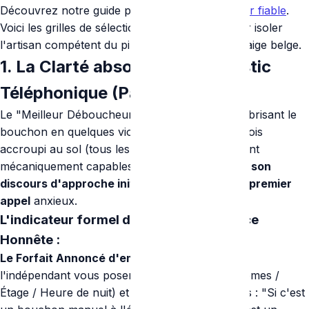
Découvrez notre guide pour
choisir un plombier fiable
.
Voici les grilles de sélection fondamentales pour isoler
l'artisan compétent du pirate urbain de l'égouttaige belge.
1. La Clarté absolue du Diagnostic
Téléphonique (Pas de surprise)
Le "Meilleur Déboucheur" ne se révèle pas en brisant le
bouchon en quelques violentes secondes une fois
accroupi au sol (tous les furets puissants en sont
mécaniquement capables). Il se caractérise par
son
discours d'approche initial lors de votre tout premier
appel
anxieux.
L'indicateur formel d'une ligne d'urgence
Honnête :
Le Forfait Annoncé d'emblée :
L'assistante ou
l'indépendant vous posera 3 questions (Symptômes /
Étage / Heure de nuit) et vous dira sans détours : "Si c'est