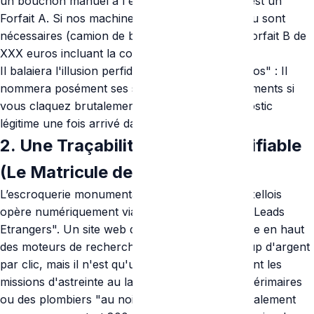
un bouchon manuel à l'évier gérable en 1H, c'est un
Forfait A. Si nos machines Haute-pression à eau sont
nécessaires (camion de bord requis), c'est un forfait B de
XXX euros incluant la course".
Il balaiera l'illusion perfide du "Devis à zéro euros" : Il
nommera posément ses stricts frais de déplacements si
vous claquez brutalement la porte à son diagnostic
légitime une fois arrivé dans les bouchons.
2. Une Traçabilité Légale Infalsifiable
(Le Matricule de TVA)
L’escroquerie monumentale du dépannage bruxellois
opère numériquement via des "Générateurs de Leads
Etrangers". Un site web d'aspect luxueux tourne en haut
des moteurs de recherche moyennant beaucoup d'argent
par clic, mais il n'est qu'un "Standard" renvoyant les
missions d'astreinte au lance-pierre vers des intérimaires
ou des plombiers "au noir" qui factureront brutalement