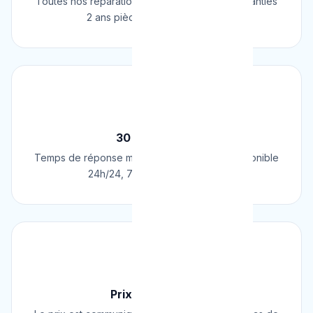
Toutes nos réparations et installations sont garanties
2 ans pièces et main d'œuvre.
⚡
30 Min Chrono
Temps de réponse moyen de 30 minutes. Disponible
24h/24, 7j/7, 365 jours par an.
💰
Prix Fixe Garanti