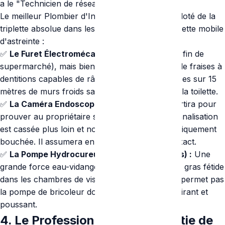
a le "Technicien de réseaux".
Le meilleur Plombier d'Intervention Rapide est doté de la
triplette absolue dans les ridelles de sa camionnette mobile
d'astreinte :
✅
Le Furet Électromécanique :
(Pas le ressort fin de
supermarché), mais bien la torsade renforcée de fraises à
dentitions capables de râper les calcaires intenses sur 15
mètres de murs froids sans fracturer l'émail de la toilette.
✅
La Caméra Endoscopique Rotative :
Il la sortira pour
prouver au propriétaire sur écran HD que la canalisation
est cassée plus loin et non plus qu'elle est mystiquement
bouchée. Il assumera en donnant le métrage exact.
✅
La Pompe Hydrocureuse (Jusqu'à 300 Bars) :
Une
grande force eau-vidange pour anéantir le gros gras fétide
dans les chambres de visite, une chose que ne permet pas
la pompe de bricoleur dominicale manuelle en tirant et
poussant.
4. Le Professionnalisme de Sortie de