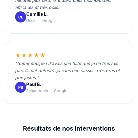
minutes plus tard, ils étaient chez moi. Rapides,
efficaces et très polis."
Camille L.
CL
Uccle — Google
★★★★★
"Super équipe ! J'avais une fuite que je ne trouvais
pas. Ils ont détecté ça sans rien casser. Très pros et
prix justes."
Paul B.
PB
Schaerbeek — Google
Résultats de nos Interventions