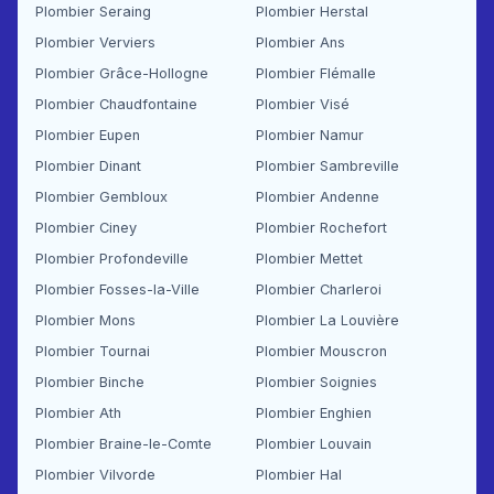
Plombier Seraing
Plombier Herstal
Plombier Verviers
Plombier Ans
Plombier Grâce-Hollogne
Plombier Flémalle
Plombier Chaudfontaine
Plombier Visé
Plombier Eupen
Plombier Namur
Plombier Dinant
Plombier Sambreville
Plombier Gembloux
Plombier Andenne
Plombier Ciney
Plombier Rochefort
Plombier Profondeville
Plombier Mettet
Plombier Fosses-la-Ville
Plombier Charleroi
Plombier Mons
Plombier La Louvière
Plombier Tournai
Plombier Mouscron
Plombier Binche
Plombier Soignies
Plombier Ath
Plombier Enghien
Plombier Braine-le-Comte
Plombier Louvain
Plombier Vilvorde
Plombier Hal