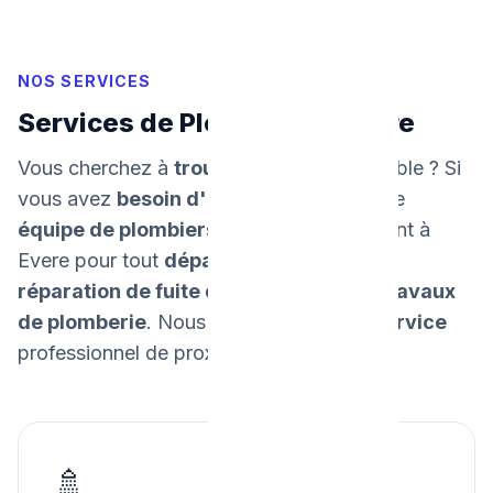
NOS SERVICES
Services de Plomberie à Evere
Vous cherchez à
trouver un plombier
fiable ? Si
vous avez
besoin d'un dépannage
, notre
équipe de plombiers
intervient rapidement à
Evere pour tout
dépannage urgent
, la
réparation de fuite d'eau
, et tous vos
travaux
de plomberie
. Nous
garantissons un service
professionnel de proximité.
🚿