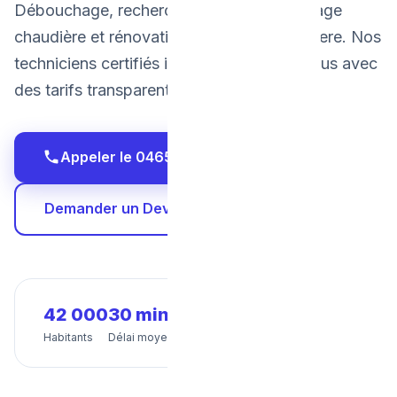
Débouchage, recherche de fuite, dépannage
chaudière et rénovation salle de bain à Evere. Nos
techniciens certifiés interviennent chez vous avec
des tarifs transparents et fixes.
Appeler le 0465 68 51 58
Demander un Devis Gratuit
42 000
30 min
24/7
Habitants
Délai moyen
Disponibilité