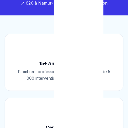
📍 620 à Namur
•
📍 1 430 en Brabant Wallon
🏆
15+ Ans d'Expérience
Plombiers professionnels depuis 2009. Plus de 5
000 interventions réussies en Belgique.
📜
Certifié & Agréé