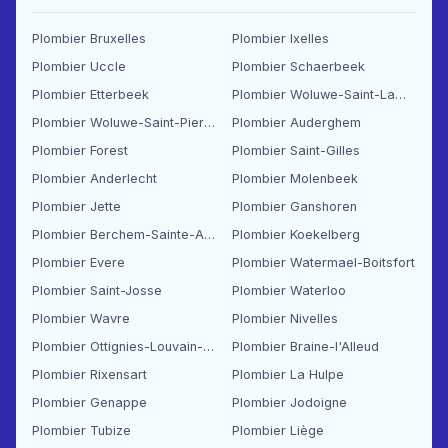
Plombier Bruxelles
Plombier Ixelles
Plombier Uccle
Plombier Schaerbeek
Plombier Etterbeek
Plombier Woluwe-Saint-Lambert
Plombier Woluwe-Saint-Pierre
Plombier Auderghem
Plombier Forest
Plombier Saint-Gilles
Plombier Anderlecht
Plombier Molenbeek
Plombier Jette
Plombier Ganshoren
Plombier Berchem-Sainte-Agathe
Plombier Koekelberg
Plombier Evere
Plombier Watermael-Boitsfort
Plombier Saint-Josse
Plombier Waterloo
Plombier Wavre
Plombier Nivelles
Plombier Ottignies-Louvain-la-Neuve
Plombier Braine-l'Alleud
Plombier Rixensart
Plombier La Hulpe
Plombier Genappe
Plombier Jodoigne
Plombier Tubize
Plombier Liège