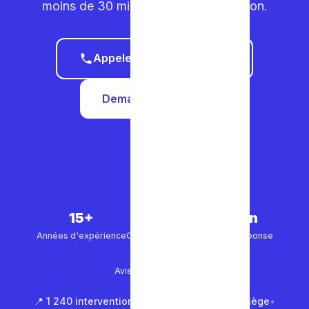
moins de 30 minutes dans votre région.
Appeler le 0465 68 51 58
Demander un devis
15+
5 000+
30 min
Années d'expérience
Clients satisfaits
Temps de réponse
4.9/5
Avis Google (500+)
📍 1 240 interventions à Bruxelles
•
📍 850 à Liège
•