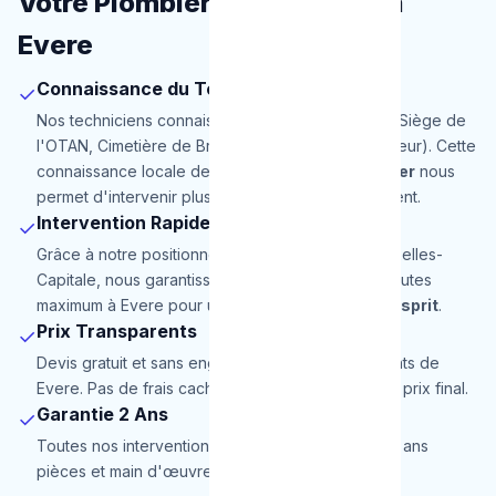
Votre Plombier de Proximité à
Evere
Connaissance du Terrain
✓
Nos techniciens connaissent parfaitement Evere (Siège de
l'OTAN, Cimetière de Bruxelles, Parc du Bon Pasteur). Cette
connaissance locale de notre
service de plombier
nous
permet d'intervenir plus rapidement et efficacement.
Intervention Rapide
✓
Grâce à notre positionnement stratégique en Bruxelles-
Capitale, nous garantissons une arrivée en 30 minutes
maximum à Evere pour une totale
tranquillité d'esprit
.
Prix Transparents
✓
Devis gratuit et sans engagement pour les habitants de
Evere. Pas de frais cachés, le prix annoncé est le prix final.
Garantie 2 Ans
✓
Toutes nos interventions à Evere sont garanties 2 ans
pièces et main d'œuvre.