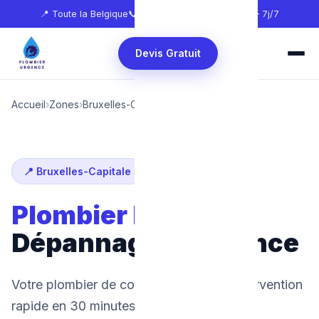
📍 Toute la Belgique
📞
0465 68 51 58
🕐 24h/24 — 7j/7
Devis Gratuit
Accueil
›
Zones
›
Bruxelles-Capitale
›
Evere
📍 Bruxelles-Capitale
Plombier Evere
:
Dépannage d'urgence
Votre plombier de confiance à Evere. Intervention
rapide en 30 minutes, 24h/24 et 7j/7.