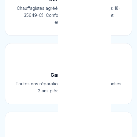
Chauffagistes agréés Cerga/Cedicol (N° Cerga: 18-
35649-C). Conformes aux normes belges et
européennes.
🛡️
Garantie 2 Ans
Toutes nos réparations et installations sont garanties
2 ans pièces et main d'œuvre.
⚡