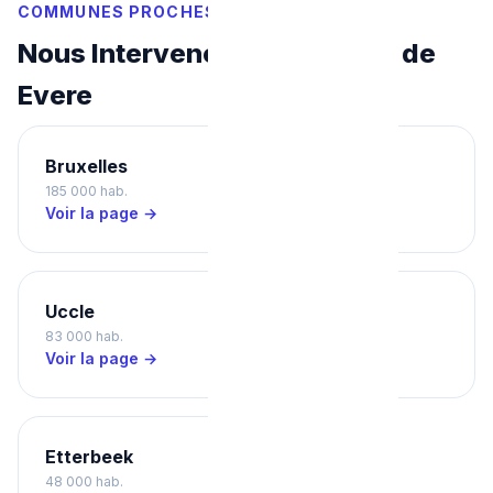
COMMUNES PROCHES
Nous Intervenons Aussi Près de
Evere
Bruxelles
Ixelles
185 000 hab.
87 000 hab.
Voir la page →
Voir la page →
Uccle
Schaerbeek
83 000 hab.
133 000 hab.
Voir la page →
Voir la page →
Etterbeek
48 000 hab.