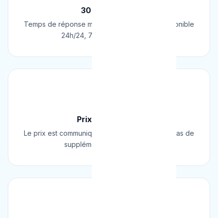
30 Min Chrono
Temps de réponse moyen de 30 minutes. Disponible
24h/24, 7j/7, 365 jours par an.
💰
Prix Fixe Garanti
Le prix est communiqué AVANT l'intervention. Pas de
supplément surprise, jamais.
⭐