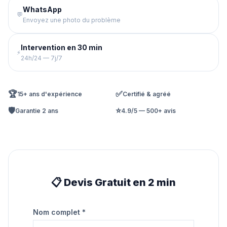
WhatsApp
💬
Envoyez une photo du problème
Intervention en 30 min
⚡
24h/24 — 7j/7
🏆
✅
15+ ans d'expérience
Certifié & agréé
🛡️
⭐
Garantie 2 ans
4.9/5 — 500+ avis
📋 Devis Gratuit en 2 min
Nom complet *