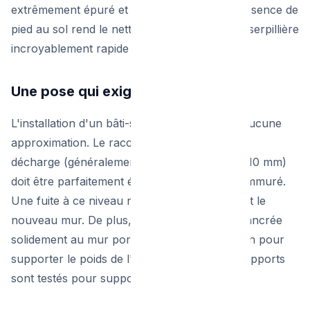
extrêmement épuré et moderne. De plus, l'absence de
pied au sol rend le nettoyage de la pièce à la serpillière
incroyablement rapide et hygiénique.
Une pose qui exige un expert
L'installation d'un bâti-support ne souffre d'aucune
approximation. Le raccordement au tuyau de
décharge (généralement en diamètre 90 ou 110 mm)
doit être parfaitement étanche avant d'être emmuré.
Une fuite à ce niveau nécessite de casser tout le
nouveau mur. De plus, la structure doit être ancrée
solidement au mur porteur ou au sol en béton pour
supporter le poids de l'utilisateur (les bâtis-supports
sont testés pour supporter 400 kg).