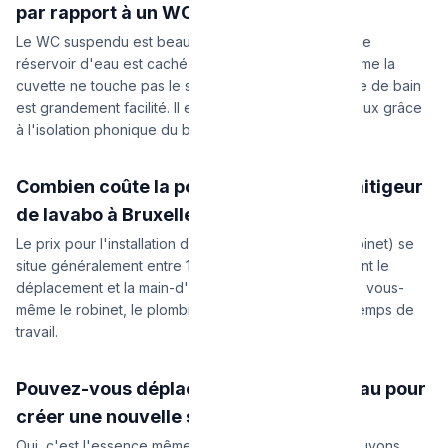
par rapport à un WC classique ?
Le WC suspendu est beaucoup plus esthétique car le
réservoir d'eau est caché dans le mur. De plus, comme la
cuvette ne touche pas le sol, le nettoyage de la salle de bain
est grandement facilité. Il est également plus silencieux grâce
à l'isolation phonique du bâti-support.
Combien coûte la pose d'un nouveau mitigeur
de lavabo à Bruxelles ?
Le prix pour l'installation d'un mitigeur classique (robinet) se
situe généralement entre 100 € et 180 € TTC, incluant le
déplacement et la main-d'œuvre. Si vous fournissez vous-
même le robinet, le plombier ne facturera que son temps de
travail.
Pouvez-vous déplacer les arrivées d'eau pour
créer une nouvelle salle de douche ?
Oui, c'est l'essence même de notre métier. Nous pouvons