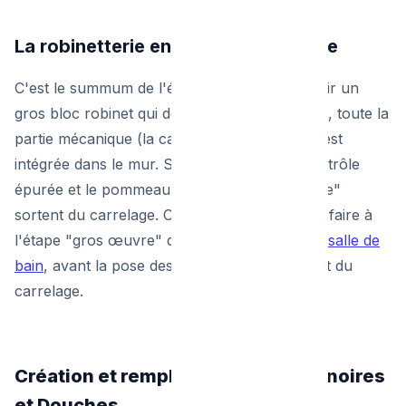
La robinetterie encastrée de douche
C'est le summum de l'élégance. Au lieu d'avoir un
gros bloc robinet qui dépasse dans la douche, toute la
partie mécanique (la cartouche de mélange) est
intégrée dans le mur. Seules la plaque de contrôle
épurée et le pommeau supérieur "ciel de pluie"
sortent du carrelage. Cette installation doit se faire à
l'étape "gros œuvre" de votre
rénovation de salle de
bain
, avant la pose des panneaux étanches et du
carrelage.
Création et remplacement de Baignoires
et Douches