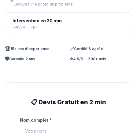
💬
Envoyez une photo du problème
Intervention en 30 min
⚡
24h/24 — 7j/7
🏆
✅
15+ ans d'expérience
Certifié & agréé
🛡️
⭐
Garantie 2 ans
4.9/5 — 500+ avis
📋 Devis Gratuit en 2 min
Nom complet *