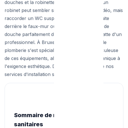
douches et la robinetterie associée. Changer un
robinet peut sembler simple sur un tutoriel vidéo, mais
raccorder un WC suspendu sans risquer la fuite
derrière le faux-mur ou installer un receveur de
douche parfaitement de niveau demande la patte d'un
professionnel. À Bruxelles, notre entreprise de
plomberie s'est spécialisée dans la pose méticuleuse
de ces équipements, alliant la robustesse technique à
l'exigence esthétique. Découvrez l'étendue de nos
services d'installation sanitaire.
Sommaire de nos services
sanitaires