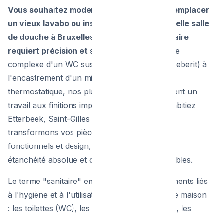
Vous souhaitez moderniser vos toilettes, remplacer
un vieux lavabo ou installer une toute nouvelle salle
de douche à Bruxelles ? L'installation sanitaire
requiert précision et savoir-faire.
De la pose
complexe d'un WC suspendu (bâti-support Geberit) à
l'encastrement d'un mitigeur de douche
thermostatique, nos plombiers experts assurent un
travail aux finitions impeccables. Que vous habitiez
Etterbeek, Saint-Gilles ou Anderlecht, nous
transformons vos pièces d'eau en espaces
fonctionnels et design, avec la garantie d'une
étanchéité absolue et de raccordements durables.
Le terme "sanitaire" englobe tous les équipements liés
à l'hygiène et à l'utilisation de l'eau dans votre maison
: les toilettes (WC), les lavabos, les baignoires, les