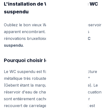
L'installation de WC : Le succès du WC
suspendu
Oubliez le bon vieux WC sur pied avec son réservoir
apparent encombrant. La star incontestée des
rénovations bruxelloises est aujourd'hui le
WC
suspendu
.
Pourquoi choisir le suspendu ?
Le WC suspendu est fixé au mur via une structure
métallique très robuste appelée "bâti-support"
(Geberit étant la marque de référence absolue). Le
réservoir d'eau de chasse et les tuyaux d'évacuation
sont entièrement cachés derrière un faux-mur
recouvert de carrelage ou de peinture. L'effet est