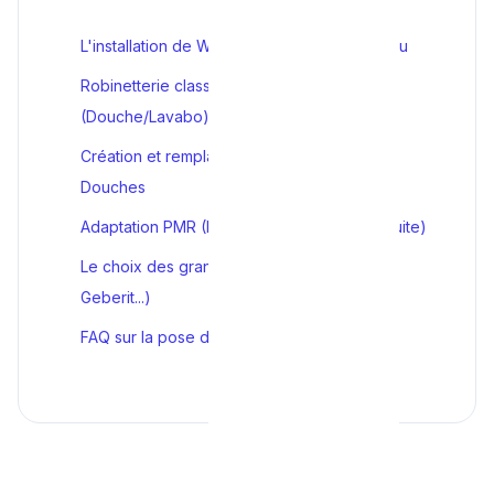
L'installation de WC : Le succès du suspendu
Robinetterie classique et encastrée
(Douche/Lavabo)
Création et remplacement de Baignoires et
Douches
Adaptation PMR (Personnes à Mobilité Réduite)
Le choix des grandes marques (Grohe,
Geberit...)
FAQ sur la pose de sanitaires