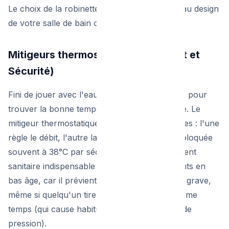
Le choix de la robinetterie donne le ton final au design
de votre salle de bain ou de votre cuisine.
Mitigeurs thermostatiques (Confort et
Sécurité)
Fini de jouer avec l'eau chaude et l'eau froide pour
trouver la bonne température sous la douche. Le
mitigeur thermostatique possède deux poignées : l'une
règle le débit, l'autre la température exacte (bloquée
souvent à 38°C par sécurité). C'est l'équipement
sanitaire indispensable si vous avez des enfants en
bas âge, car il prévient tout risque de brûlure grave,
même si quelqu'un tire la chasse d'eau en même
temps (qui cause habituellement des baisses de
pression).