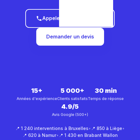
Appeler le 0465 68 51 58
Demander un devis
15+
5 000+
30 min
Années d'expérience
Clients satisfaits
Temps de réponse
4.9/5
Avis Google (500+)
📍 1 240 interventions à Bruxelles
•
📍 850 à Liège
•
📍 620 à Namur
•
📍 1 430 en Brabant Wallon