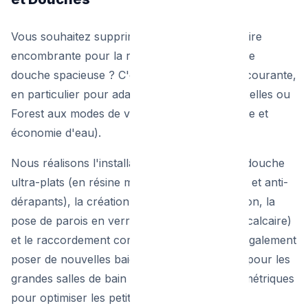
Vous souhaitez supprimer votre vieille baignoire
encombrante pour la remplacer par une vaste
douche spacieuse ? C'est une demande très courante,
en particulier pour adapter les logements d'Ixelles ou
Forest aux modes de vie actuels (gain de place et
économie d'eau).
Nous réalisons l'installation de receveurs de douche
ultra-plats (en résine minérale, très résistants et anti-
dérapants), la création des pentes d'évacuation, la
pose de parois en verre sécurit (traitées anti-calcaire)
et le raccordement complet. Nous pouvons également
poser de nouvelles baignoires en îlot central pour les
grandes salles de bain ou des baignoires asymétriques
pour optimiser les petits espaces.