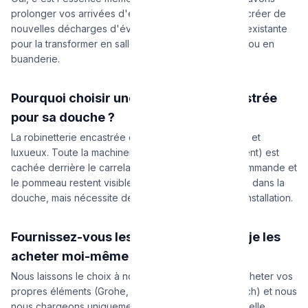
prolonger vos arrivées d'eau (chaude et froide) et créer de
nouvelles décharges d'évacuation dans une pièce existante
pour la transformer en salle de bain supplémentaire ou en
buanderie.
Pourquoi choisir une robinetterie encastrée
pour sa douche ?
La robinetterie encastrée offre un design minimaliste et
luxueux. Toute la machinerie (le corps d'encastrement) est
cachée derrière le carrelage. Seuls la plaque de commande et
le pommeau restent visibles. Cela libère de l'espace dans la
douche, mais nécessite de creuser le mur lors de l'installation.
Fournissez-vous les sanitaires ou dois-je les
acheter moi-même ?
Nous laissons le choix à nos clients. Vous pouvez acheter vos
propres éléments (Grohe, Hansgrohe, Villeroy & Boch) et nous
nous chargeons uniquement de la pose professionnelle.