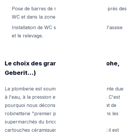
Pose de barres de maintien ergonomiques près des
WC et dans la zone de douche.
Installation de WC surélevés pour faciliter l'assise
et le relevage.
Le choix des grandes marques (Grohe,
Geberit...)
La plomberie est soumise à une usure constante due
à l'eau, à la pression et au calcaire bruxellois. C'est
pourquoi nous déconseillons fortement l'achat de
robinetterie "premier prix" sur internet ou dans les
supermarchés du bricolage discount. Leurs
cartouches céramiques lâchent rapidement et il est