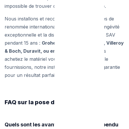
impossible de trouver des pièces de rechange.
Nous installons et recommandons les marques de
renommée internationale, garantissant une longévité
exceptionnelle et la disponibilité des pièces de SAV
pendant 15 ans :
Grohe, Hansgrohe, Geberit, Villeroy
& Boch, Duravit, ou encore Hansa
. Que vous
achetiez le matériel vous-même ou que nous le
fournissions, notre installation sera toujours garantie
pour un résultat parfait.
FAQ sur la pose de sanitaires
Quels sont les avantages d'un WC suspendu