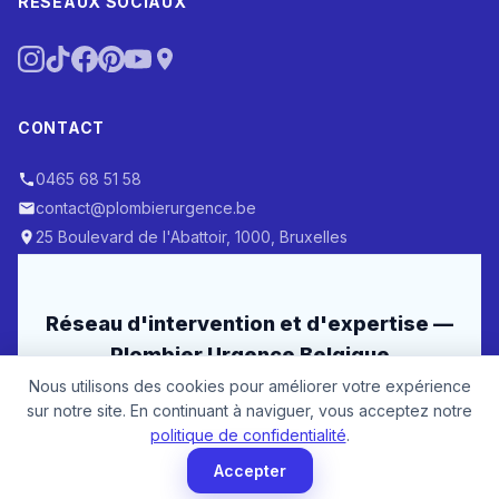
RÉSEAUX SOCIAUX
CONTACT
0465 68 51 58
contact@plombierurgence.be
25 Boulevard de l'Abattoir, 1000, Bruxelles
Réseau d'intervention et d'expertise —
Plombier Urgence Belgique
Nous utilisons des cookies pour améliorer votre expérience
sur notre site. En continuant à naviguer, vous acceptez notre
Nos Services de Plomberie
politique de confidentialité
.
Accepter
Débouchage Canalisation