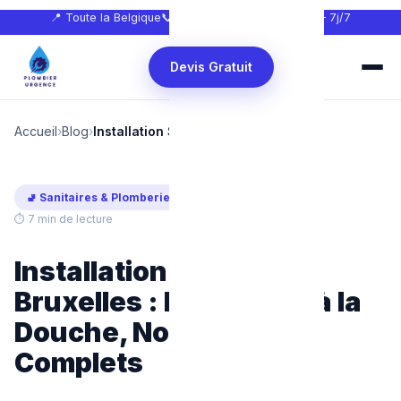
📍 Toute la Belgique
📞
0465 68 51 58
🕐 24h/24 — 7j/7
Devis Gratuit
Accueil
›
Blog
›
Installation Sanitaire Bruxelles
🚽 Sanitaires & Plomberie
Mis à jour : juillet 2026
⏱ 7 min de lecture
Installation Sanitaire
Bruxelles : Du Robinet à la
Douche, Nos Services
Complets