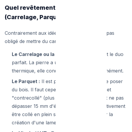
Quel revêtement de sol choisir ?
(Carrelage, Parquet)
Contrairement aux idées reçues, vous n'êtes pas
obligé de mettre du carrelage partout.
Le Carrelage ou la Pierre Naturelle :
C'est le duo
parfait. La pierre a une excellente inertie
thermique, elle conduit la chaleur instantanément.
Le Parquet :
Il est parfaitement possible de poser
du bois. Il faut cependant choisir un parquet
"contrecollé" (plus stable que le massif) et ne pas
dépasser 15 mm d'épaisseur. Il doit impérativement
être collé en plein sur la chape pour éviter la
création d'une lame d'air isolante.