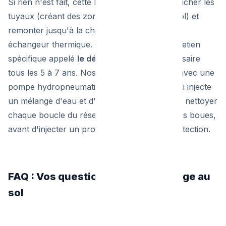
Si rien n'est fait, cette boue organique va boucher les
tuyaux (créant des zones froides sur votre sol) et
remonter jusqu'à la chaudière, détruisant son
échangeur thermique. C'est pourquoi un entretien
spécifique appelé
le désembouage
est nécessaire
tous les 5 à 7 ans. Nos techniciens viennent avec une
pompe hydropneumatique professionnelle qui injecte
un mélange d'eau et d'air sous pression pour nettoyer
chaque boucle du réseau et éliminer toutes les boues,
avant d'injecter un produit "inhibiteur" de protection.
FAQ : Vos questions sur le chauffage au
sol