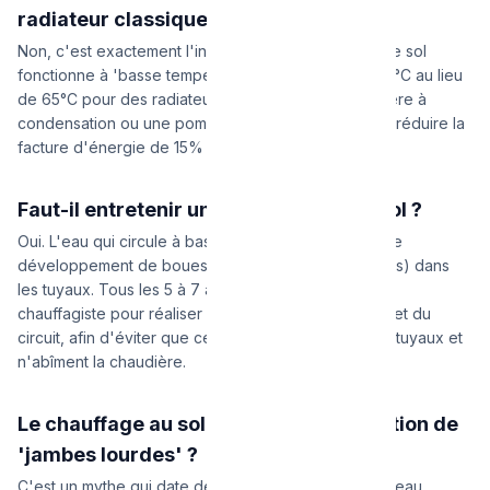
radiateur classique ?
Non, c'est exactement l'inverse ! Le chauffage par le sol
fonctionne à 'basse température' (l'eau circule à 35°C au lieu
de 65°C pour des radiateurs). Couplé à une chaudière à
condensation ou une pompe à chaleur, il permet de réduire la
facture d'énergie de 15% à 20% en moyenne.
Faut-il entretenir un chauffage par le sol ?
Oui. L'eau qui circule à basse température favorise le
développement de boues organiques (des bactéries) dans
les tuyaux. Tous les 5 à 7 ans, il faut faire appel à un
chauffagiste pour réaliser un 'désembouage' complet du
circuit, afin d'éviter que ces boues ne bouchent les tuyaux et
n'abîment la chaudière.
Le chauffage au sol donne-t-il la sensation de
'jambes lourdes' ?
C'est un mythe qui date des années 1960, lorsque l'eau