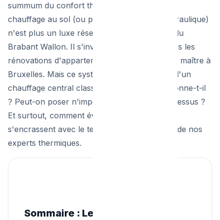
summum du confort thermique moderne. Le
chauffage au sol (ou plancher chauffant hydraulique)
n'est plus un luxe réservé aux villas neuves du
Brabant Wallon. Il s'invite de plus en plus dans les
rénovations d'appartements et de maisons de maître à
Bruxelles. Mais ce système est très différent d'un
chauffage central classique. Comment fonctionne-t-il
? Peut-on poser n'importe quel revêtement dessus ?
Et surtout, comment éviter que les tuyaux ne
s'encrassent avec le temps ? Suivez le guide de nos
experts thermiques.
Sommaire : Le confort invisible