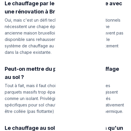
Le chauffage par le sol est-il compatible avec
une rénovation à Bruxelles ?
Oui, mais c'est un défi technique. Les systèmes traditionnels
nécessitent une chape épaisse de 6 à 8 cm. Dans une
ancienne maison bruxelloise, cette hauteur n'est souvent pas
disponible sans rehausser les portes. La solution est le
système de chauffage au sol 'mince' ou fraisé directement
dans la chape existante.
Peut-on mettre du parquet sur un chauffage
au sol ?
Tout à fait, mais il faut choisir le bon parquet. Évitez les
parquets massifs trop épais (chêne de 20mm) qui agissent
comme un isolant. Privilégiez les parquets contrecollés
spécifiques pour sol chauffant, et la pose doit impérativement
être collée (pas flottante) pour assurer le transfert thermique.
Le chauffage au sol consomme-t-il plus qu'un