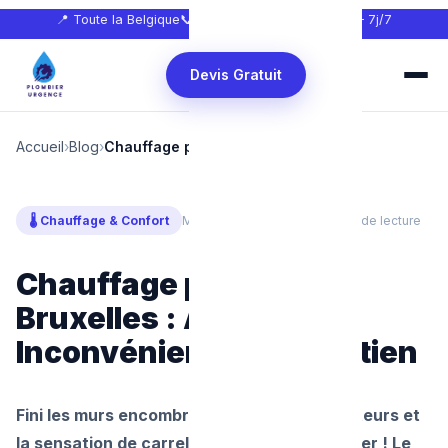
📍 Toute la Belgique
📞
0465 68 51 58
🕐 24h/24 — 7j/7
Devis Gratuit
Accueil
›
Blog
›
Chauffage par le Sol Bruxelles
🌡️ Chauffage & Confort
Mis à jour : juillet 2026
⏱ 7 min de lecture
Chauffage par le Sol
Bruxelles : Avantages,
Inconvénients et Entretien
Fini les murs encombrés par de vieux radiateurs et
la sensation de carrelage glacé en plein hiver ! Le