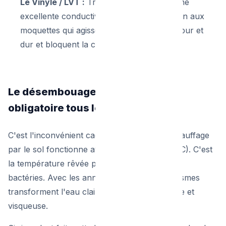
Le Vinyle / LVT :
Très tendance, il offre une
excellente conductivité thermique. Attention aux
moquettes qui agissent comme un isolant pur et
dur et bloquent la chaleur.
Le désembouage : L'entretien
obligatoire tous les 5 ans
C'est l'inconvénient caché du système. Le chauffage
par le sol fonctionne avec de l'eau tiède (30°C). C'est
la température rêvée pour la prolifération de
bactéries. Avec les années, ces micro-organismes
transforment l'eau claire en une "boue" noire et
visqueuse.