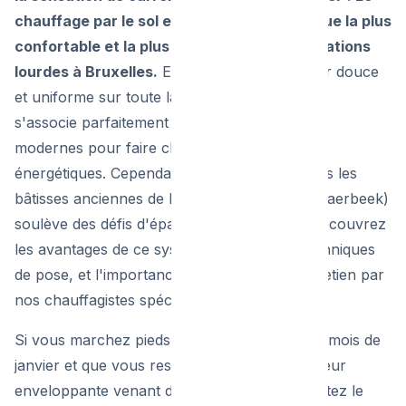
chauffage par le sol est la solution thermique la plus
confortable et la plus prisée lors des rénovations
lourdes à Bruxelles.
En diffusant une chaleur douce
et uniforme sur toute la surface de la pièce, il
s'associe parfaitement aux pompes à chaleur
modernes pour faire chuter vos factures
énergétiques. Cependant, son installation dans les
bâtisses anciennes de la capitale (Ixelles, Schaerbeek)
soulève des défis d'épaisseur de plancher. Découvrez
les avantages de ce système invisible, les techniques
de pose, et l'importance cruciale de son entretien par
nos chauffagistes spécialisés.
Si vous marchez pieds nus chez des amis au mois de
janvier et que vous ressentez une douce tiédeur
enveloppante venant du sol, vous expérimentez le