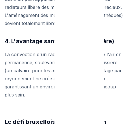
radiateurs libère des mètres carrés de murs précieux.
L'aménagement des meubles (canapés, bibliothèques)
devient totalement libre.
4. L'avantage santé (Pas de poussière)
La convection d'un radiateur classique brasse l'air en
permanence, soulevant des particules de poussière
(un calvaire pour les asthmatiques). Le chauffage par
rayonnement ne crée aucun mouvement d'air,
garantissant un environnement intérieur beaucoup
plus sain.
Le défi bruxellois : L'installation en