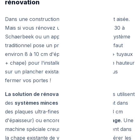
rénovation
Dans une construction neuve, l'installation est aisée.
Mais si vous rénovez une maison des années 30 à
Schaerbeek ou un appartement à Ixelles, le système
traditionnel pose un problème : l'épaisseur. Il faut
environ 8 à 10 cm d'épaisseur totale (isolant + tuyaux
+ chape) pour l'installer. Si vous ajoutez cette hauteur
sur un plancher existant, vous ne pourrez plus
fermer vos portes !
La solution de rénovation :
Nos chauffagistes utilisent
des
systèmes minces
(les tuyaux s'emboîtent dans
des plaques ultra-fines ne mesurant que 2 à 3 cm
d'épaisseur) ou encore la technique du
fraisage
. Une
machine spéciale creuse des sillons directement dans
la chape existante de votre maison pour y insérer les