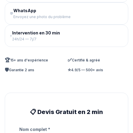
WhatsApp
💬
Envoyez une photo du problème
Intervention en 30 min
⚡
24h/24 — 7j/7
🏆
✅
15+ ans d'expérience
Certifié & agréé
🛡️
⭐
Garantie 2 ans
4.9/5 — 500+ avis
📋 Devis Gratuit en 2 min
Nom complet *