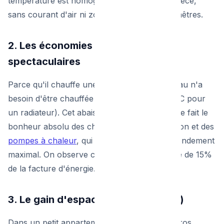
température est homogène partout dans la pièce,
sans courant d'air ni zone froide près des fenêtres.
2. Les économies d'énergie
spectaculaires
Parce qu'il chauffe une surface immense, l'eau n'a
besoin d'être chauffée qu'à 35°C (contre 65°C pour
un radiateur). Cet abaissement de température fait le
bonheur absolu des chaudières à condensation et des
pompes à chaleur
, qui atteignent alors leur rendement
maximal. On observe couramment une baisse de 15%
de la facture d'énergie.
3. Le gain d'espace (Zéro radiateur)
Dans un petit appartement urbain, retirer 3 gros