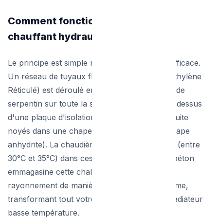
Comment fonctionne un plancher
chauffant hydraulique ?
Le principe est simple mais redoutablement efficace.
Un réseau de tuyaux flexibles en PER (Polyéthylène
Réticulé) est déroulé en forme d'escargot ou de
serpentin sur toute la surface de la pièce, au-dessus
d'une plaque d'isolation. Ces tuyaux sont ensuite
noyés dans une chape de béton fluide (ou chape
anhydrite). La chaudière envoie de l'eau tiède (entre
30°C et 35°C) dans ces tuyaux. La chape de béton
emmagasine cette chaleur et la restitue par
rayonnement de manière parfaitement uniforme,
transformant tout votre sol en un immense radiateur
basse température.