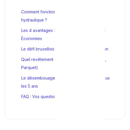
Comment fonctionne un plancher chauffant
hydraulique ?
Les 4 avantages : Confort, Espace, Santé et
Économies
Le défi bruxellois : L'installation en rénovation
Quel revêtement de sol choisir ? (Carrelage,
Parquet)
Le désembouage : L'entretien obligatoire tous
les 5 ans
FAQ : Vos questions sur le chauffage au sol