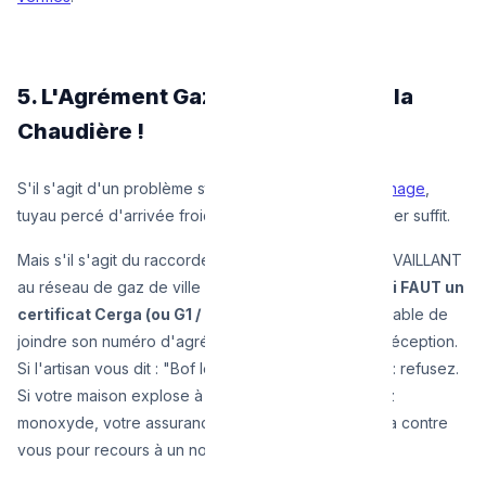
5. L'Agrément Gaz : Essentiel pour la
Chaudière !
S'il s'agit d'un problème strictement d'eau (
débouchage
,
tuyau percé d'arrivée froide), n'importe quel plombier suffit.
Mais s'il s'agit du raccordement de votre chaudière VAILLANT
au réseau de gaz de ville de FLUVIUS ou ORES,
il lui FAUT un
certificat Cerga (ou G1 / G2) valide.
Il doit être capable de
joindre son numéro d'agréation sur l'attestation de réception.
Si l'artisan vous dit : "Bof le papier c'est pas grave" : refusez.
Si votre maison explose à la suite d'une fuite de gaz
monoxyde, votre assurance Habitation se retournera contre
vous pour recours à un non-professionnel.