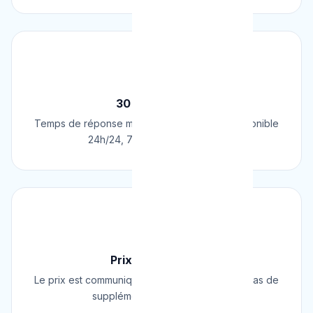
⚡
30 Min Chrono
Temps de réponse moyen de 30 minutes. Disponible
24h/24, 7j/7, 365 jours par an.
💰
Prix Fixe Garanti
Le prix est communiqué AVANT l'intervention. Pas de
supplément surprise, jamais.