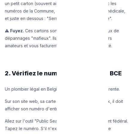
un petit carton (souvent aimanté ou jaune/bleu) avec les
numéros de la Commune, de la Police, de la garde médicale,
et juste en dessous : "Serrurier-Plombier Dépannage".
⚠️
Fuyez.
Ces cartons sont distribués par des réseaux de
dépannages "mafieux". Ils sous-traitent à des ouvriers
amateurs et vous facturent 800€ un joint d'étanchéité.
2. Vérifiez le numéro de TVA sur la BCE
Un plombier légal en Belgique a une identité transparente.
Sur son site web, sa carte de visite ou son Facebook, il doit
afficher son numéro d'entreprise :
.
BE 0XXX.XXX.XXX
Allez sur l'outil "Public Search BCE" du gouvernement fédéral.
Tapez le numéro. S'il n'existe pas, ou s'il s'agit d'une