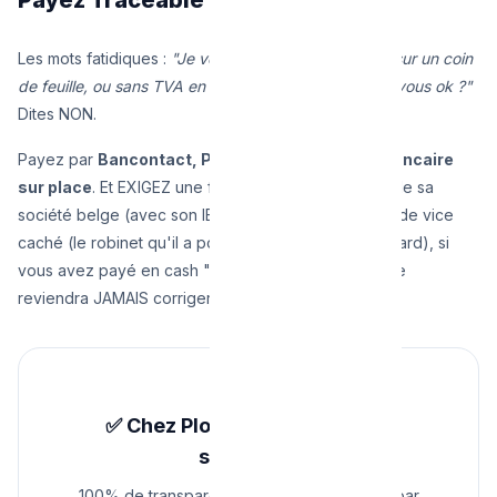
Les mots fatidiques :
"Je vous fais un bon de travail sur un coin
de feuille, ou sans TVA en cash ça ira plus vite pour vous ok ?"
Dites NON.
Payez par
Bancontact, Payconiq, ou virement bancaire
sur place
. Et EXIGEZ une facture par email au nom de sa
société belge (avec son IBAN d'entreprise). En cas de vice
caché (le robinet qu'il a posé pète deux jours plus tard), si
vous avez payé en cash "en noir", il s'entêtera et ne
reviendra JAMAIS corriger la fuite de son fait.
✅ Chez Plombier Urgence, on
s'engage.
100% de transparence. Nos prix sont fixes par