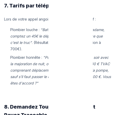
7. Tarifs par téléphone
Lors de votre appel angoissé à 22h, demanez le tarif :
Plombier louche :
"Bah ça dépendra sur place madame,
comptez un 45€ le déplacement et pis on verra ce que
c'est le truc"
. (Résultat, il va inventer une réparation à
700€).
Plombier honnête :
"Pour un
débouchage WC
ce soir avec
la majoration de nuit, on vous fera un forfait de 180 € TVAC
comprenant déplacement et désengorgement à la pompe,
sauf s'il faut passer le camion où ça grimpera à 300 €. Vous
êtes d'accord ?"
8. Demandez Toujours la Facture et
Payez Traceable 💶