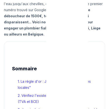
l'eau jusqu'aux chevilles, on a tendance à appeler le premier
numéro trouvé sur Google, sans vérifier.
Factures de
déboucheur de 1500€, techniciens fantômes qui
disparaissent... Voici notre check-list absolue pour
engager un plombier fiable à Bruxelles, Charleroi, Liège
ou ailleurs en Belgique.
Sommaire
1. La règle d'or : Jeter les prospectus "Cartes
locales"
2. Vérifiez l'existence légale de l'entreprise
(TVA et BCE)