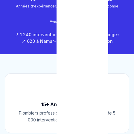
Années d'expérience
Clients satisfaits
Temps de réponse
4.9/5
Avis Google (500+)
📍 1 240 interventions à Bruxelles
•
📍 850 à Liège
•
📍 620 à Namur
•
📍 1 430 en Brabant Wallon
🏆
15+ Ans d'Expérience
Plombiers professionnels depuis 2009. Plus de 5
000 interventions réussies en Belgique.