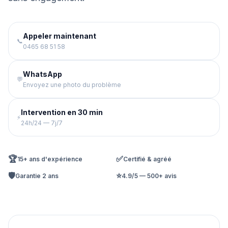
Appeler maintenant
📞
0465 68 51 58
WhatsApp
💬
Envoyez une photo du problème
Intervention en 30 min
⚡
24h/24 — 7j/7
🏆
✅
15+ ans d'expérience
Certifié & agréé
🛡️
⭐
Garantie 2 ans
4.9/5 — 500+ avis