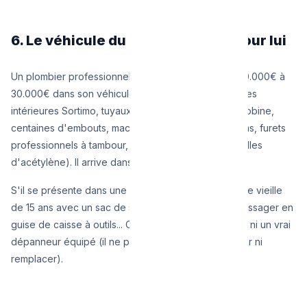
6. Le véhicule du plombier parle pour lui
Un plombier professionnel a un investissement de 10.000€ à
30.000€ dans son véhicule (marquage logo, étagères
intérieures Sortimo, tuyaux Alpex multicouches en bobine,
centaines d'embouts, machine à désembouage Rems, furets
professionnels à tambour, chalumeaux à gaz, bouteilles
d'acétylène). Il arrive dans sa camionnette remplie.
S'il se présente dans une petite Peugeot de tourisme vieille
de 15 ans avec un sac de sport posé sur le siège passager en
guise de caisse à outils... Ce n'est pas un installateur ni un vrai
dépanneur équipé (il ne pourra d'ailleurs rien souder ni
remplacer).