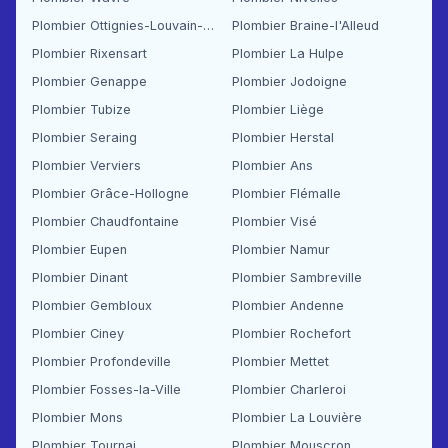
Plombier Ottignies-Louvain-la-Neuve
Plombier Braine-l'Alleud
Plombier Rixensart
Plombier La Hulpe
Plombier Genappe
Plombier Jodoigne
Plombier Tubize
Plombier Liège
Plombier Seraing
Plombier Herstal
Plombier Verviers
Plombier Ans
Plombier Grâce-Hollogne
Plombier Flémalle
Plombier Chaudfontaine
Plombier Visé
Plombier Eupen
Plombier Namur
Plombier Dinant
Plombier Sambreville
Plombier Gembloux
Plombier Andenne
Plombier Ciney
Plombier Rochefort
Plombier Profondeville
Plombier Mettet
Plombier Fosses-la-Ville
Plombier Charleroi
Plombier Mons
Plombier La Louvière
Plombier Tournai
Plombier Mouscron