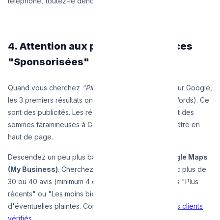
téléphone, foutez-le dehors.
4. Attention aux premières annonces
"Sponsorisées"
Quand vous cherchez
"Plombier urgence Woluwe"
sur Google,
les 3 premiers résultats ont le mot
Sponsorisé
(AdWords). Ce
sont des publicités. Les réseaux d'arnaqueurs paient des
sommes faramineuses à Google (+20€ le clic) pour être en
haut de page.
Descendez un peu plus bas, regardez la carte
Google Maps
(My Business)
. Cherchez les plombiers locaux avec plus de
30 ou 40 avis (minimum 4 étoiles). Et lisez les avis les "Plus
récents" ou "Les moins bien notés" pour détecter
d'éventuelles plaintes. Consultez également nos
avis clients
vérifiés
.