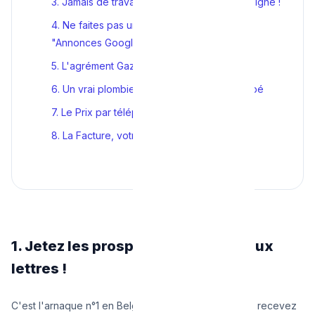
3. Jamais de travaux sans Devis Préalable Signé !
4. Ne faites pas une confiance aveugle aux
"Annonces Google"
5. L'agrément Gaz ou Mazout (Cerga)
6. Un vrai plombier a un VRAI véhicule équipé
7. Le Prix par téléphone doit être clair
8. La Facture, votre ultime arme de défense
1. Jetez les prospectus de boîtes aux
lettres !
C'est l'arnaque n°1 en Belgique depuis 20 ans. Vous recevez