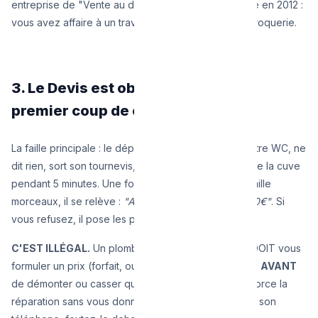
entreprise de "Vente au détail de vêtements" radiée en 2012 :
vous avez affaire à un travailleur au noir ou une escroquerie.
3. Le Devis est obligatoire avant le
premier coup de clé
La faille principale : le dépanneur arrive, regarde votre WC, ne
dit rien, sort son tournevis, démonte tout l'intérieur de la cuve
pendant 5 minutes. Une fois votre WC de 500€ en mille
morceaux, il se relève :
"Alors la réparation c'est 420€"
. Si
vous refusez, il pose les pièces par terre et part.
C'EST ILLÉGAL.
Un plombier, même le week-end, DOIT vous
formuler un prix (forfait, ou estimatif horaire plafond)
AVANT
de démonter ou casser quoi que ce soit. Si le gars force la
réparation sans vous donner un prix sur une feuille / son