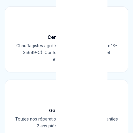
📜
Certifié & Agréé
Chauffagistes agréés Cerga/Cedicol (N° Cerga: 18-
35649-C). Conformes aux normes belges et
européennes.
🛡️
Garantie 2 Ans
Toutes nos réparations et installations sont garanties
2 ans pièces et main d'œuvre.