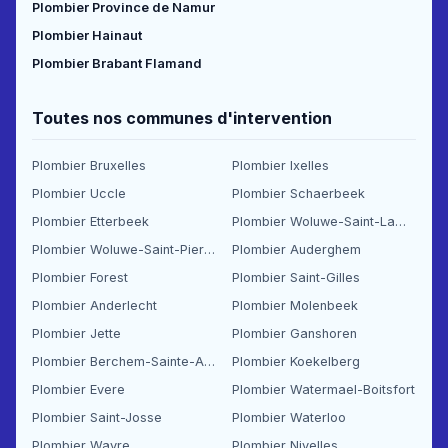
Plombier Province de Namur
Plombier Hainaut
Plombier Brabant Flamand
Toutes nos communes d'intervention
Plombier Bruxelles
Plombier Ixelles
Plombier Uccle
Plombier Schaerbeek
Plombier Etterbeek
Plombier Woluwe-Saint-Lambert
Plombier Woluwe-Saint-Pierre
Plombier Auderghem
Plombier Forest
Plombier Saint-Gilles
Plombier Anderlecht
Plombier Molenbeek
Plombier Jette
Plombier Ganshoren
Plombier Berchem-Sainte-Agathe
Plombier Koekelberg
Plombier Evere
Plombier Watermael-Boitsfort
Plombier Saint-Josse
Plombier Waterloo
Plombier Wavre
Plombier Nivelles