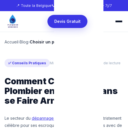
📍 Toute la Belgique
📞
0465 68 51 58
🕐 24h/24 — 7j/7
Devis Gratuit
Accueil
›
Blog
›
Choisir un plombier Belgique
✅ Conseils Pratiques
Mis à jour : Février 2025
⏱ 6 min de lecture
Comment Choisir un
Plombier en Belgique sans
se Faire Arnaquer ?
Le secteur du
dépannage plomberie d'urgence
est tristement
célèbre pour ses escroqueries. En situation de stress avec de