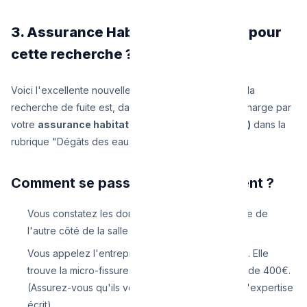
3. Assurance Habitation : Qui paie pour
cette recherche ?
Voici l'excellente nouvelle : en Belgique, le coût de la
recherche de fuite est, dans 95% des cas, pris en charge par
votre
assurance habitation (assurance incendie)
dans la
rubrique "Dégâts des eaux".
Comment se passe le remboursement ?
Vous constatez les dommages (un mur qui cloque de
l'autre côté de la salle de bain).
Vous appelez l'entreprise de recherche de fuite. Elle
trouve la micro-fissure, et vous réglez la facture de 400€.
(Assurez-vous qu'ils vous remettent le rapport d'expertise
écrit).