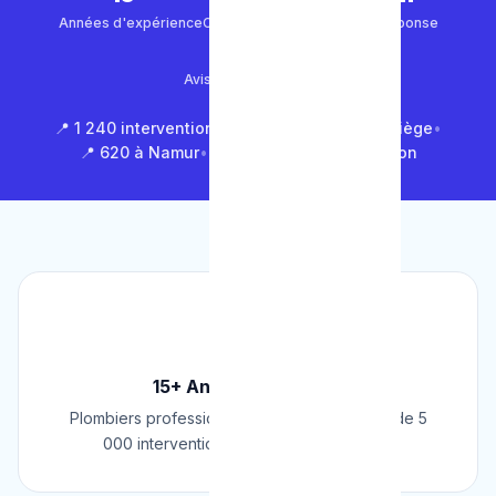
Années d'expérience
Clients satisfaits
Temps de réponse
4.9/5
Avis Google (500+)
📍 1 240 interventions à Bruxelles
•
📍 850 à Liège
•
📍 620 à Namur
•
📍 1 430 en Brabant Wallon
🏆
15+ Ans d'Expérience
Plombiers professionnels depuis 2009. Plus de 5
000 interventions réussies en Belgique.