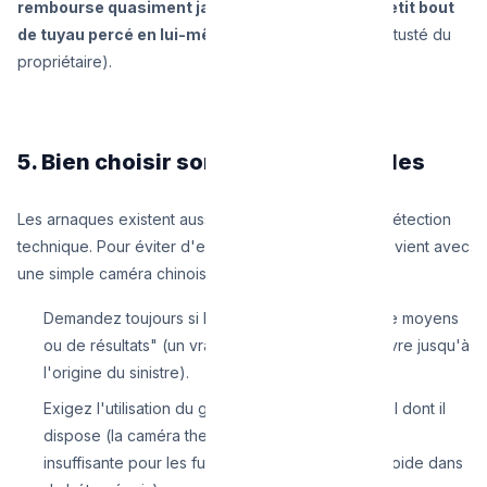
rembourse quasiment jamais la réparation du petit bout
de tuyau percé en lui-même
(responsabilité de vétusté du
propriétaire).
5. Bien choisir son expert à Bruxelles
Les arnaques existent aussi dans le domaine de la détection
technique. Pour éviter d'engager un "Magicien" qui vient avec
une simple caméra chinoise sur son smartphone :
Demandez toujours si le forfait est "Obligation de moyens
ou de résultats" (un vrai pro s'engage à poursuivre jusqu'à
l'origine du sinistre).
Exigez l'utilisation du gaz traceur dans le matériel dont il
dispose (la caméra thermique seule est souvent
insuffisante pour les fuites de conduites d'eau froide dans