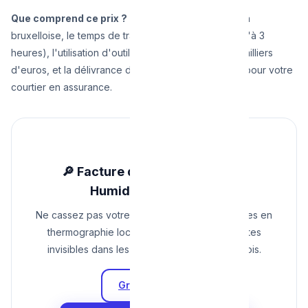
Que comprend ce prix ?
Le déplacement en région
bruxelloise, le temps de travail (qui peut durer jusqu'à 3
heures), l'utilisation d'outils valant des dizaines de milliers
d'euros, et la délivrance d'un rapport avec photos pour votre
courtier en assurance.
🔎 Facture d'eau inexpliquée ?
Humidité rampante ?
Ne cassez pas votre carrelage ! Nos spécialistes en
thermographie localisent au millimètre les fuites
invisibles dans les murs et planchers bruxellois.
Grille Tarifaire