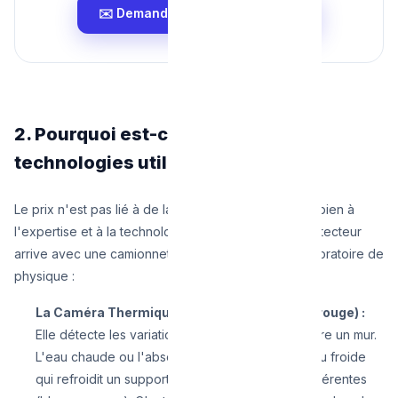
✉️ Demander un tarif forfaitaire
2. Pourquoi est-ce "cher" ? Les
technologies utilisées
Le prix n'est pas lié à de la manutention brute, mais bien à
l'expertise et à la technologie déployée. Un bon détecteur
arrive avec une camionnette qui ressemble à un laboratoire de
physique :
La Caméra Thermique (Thermographie infrarouge) :
Elle détecte les variations de température derrière un mur.
L'eau chaude ou l'absence de rayonnement (eau froide
qui refroidit un support) apparaît en couleurs différentes