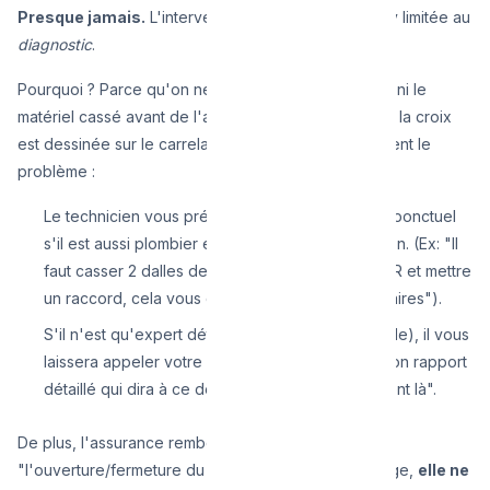
Presque jamais.
L'intervention forfaitaire est strictly limitée au
diagnostic
.
Pourquoi ? Parce qu'on ne connaît ni la profondeur, ni le
matériel cassé avant de l'avoir trouvé ! Une fois que la croix
est dessinée sur le carrelage pour désigner d'où vient le
problème :
Le technicien vous présentera un second devis ponctuel
s'il est aussi plombier et équipé pour la réparation. (Ex: "Il
faut casser 2 dalles de travertin, découper le PER et mettre
un raccord, cela vous coûtera 150€ supplémentaires").
S'il n'est qu'expert détecteur (bureau de contrôle), il vous
laissera appeler votre propre plombier fort de son rapport
détaillé qui dira à ce dernier "Creusez exactement là".
De plus, l'assurance rembourse la "recherche" et
"l'ouverture/fermeture du mur", mais, paradoxe belge,
elle ne