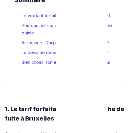
Le vrai tarif forfaitaire d'une détection (2025)
Pourquoi est-ce cher ? Les 4 technologies de
pointe
Assurance : Qui paie les frais de recherche ?
Le devis de détection inclut-il la réparation ?
Bien choisir son expert détecteur à Bruxelles
1. Le tarif forfaitaire d'une recherche de
fuite à Bruxelles