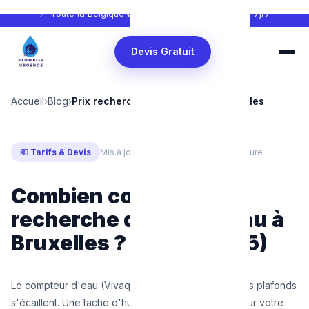
📍 Toute la Belgique
📞
0465 68 51 58
🕐 24h/24 — 7j/7
Devis Gratuit
Accueil
›
Blog
›
Prix recherche de fuite d'eau Bruxelles
💶 Tarifs & Devis
Mis à jour : Mars 2025
⏱ 6 min de lecture
Combien coûte une
recherche de fuite d'eau à
Bruxelles ? (Tarifs 2025)
Le compteur d'eau (Vivaqua) tourne sans raison. Vos plafonds
s'écaillent. Une tache d'humidité brunâtre s'élargit sur votre