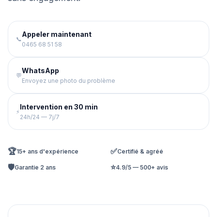
Appeler maintenant
📞
0465 68 51 58
WhatsApp
💬
Envoyez une photo du problème
Intervention en 30 min
⚡
24h/24 — 7j/7
🏆
✅
15+ ans d'expérience
Certifié & agréé
🛡️
⭐
Garantie 2 ans
4.9/5 — 500+ avis