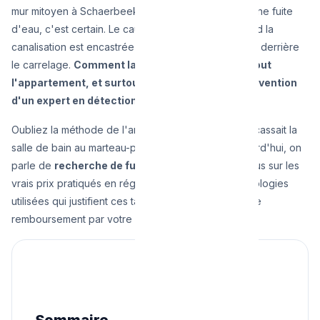
mur mitoyen à Schaerbeek ou d'Uccle. Vous avez une fuite
d'eau, c'est certain. Le cauchemar commence quand la
canalisation est encastrée dans la dalle de béton ou derrière
le carrelage.
Comment la trouver sans détruire tout
l'appartement, et surtout, combien coûte l'intervention
d'un expert en détection de fuite à Bruxelles ?
Oubliez la méthode de l'ancien temps où le maçon cassait la
salle de bain au marteau-piqueur "au hasard". Aujourd'hui, on
parle de
recherche de fuite non destructive
. Focus sur les
vrais prix pratiqués en région bruxelloise, les technologies
utilisées qui justifient ces tarifs, et les mécanismes de
remboursement par votre assurance.
Sommaire