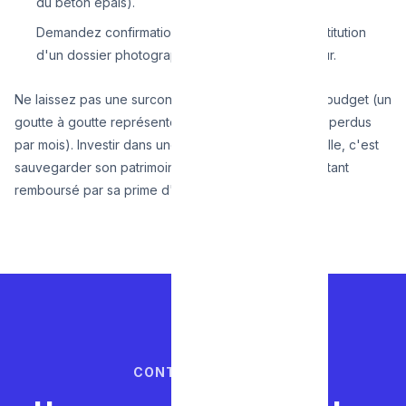
du béton épais).
Demandez confirmation que le prix inclut la constitution
d'un dossier photographique pour votre assureur.
Ne laissez pas une surconsommation détruire votre budget (un
goutte à goutte représente parfois 1500 litres d'eau perdus
par mois). Investir dans une recherche professionnelle, c'est
sauvegarder son patrimoine et son argent, tout en étant
remboursé par sa prime d'assurance.
CONTACTEZ-NOUS