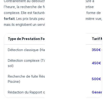
Contrairement au débouchage d'un évier qui se facture à
l'heure, la recherche de fuite est une mission d'expertise
complexe. Elle est facturée la plupart du temps sous forme de
forfait
. Les prix bruts peuvent sembler élevés à première vue,
mais ils englobent un service de haute précision.
Type de Prestation Forfaitaire (Durée 1h à 3h)
Tarif Mo
Détection classique (Habitation / Appartement)
350€ - 
Détection complexe (Toiture plate, chauffage
450€ - 
sol)
Recherche de fuite Réseau Extérieur (Jardin /
500€ - 
Piscine)
Rédaction du Rapport officiel pour l'Assurance
Général