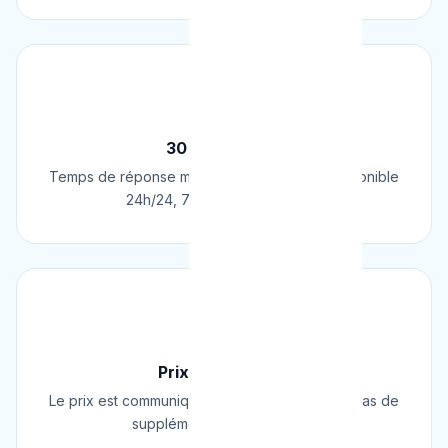
⚡
30 Min Chrono
Temps de réponse moyen de 30 minutes. Disponible
24h/24, 7j/7, 365 jours par an.
💰
Prix Fixe Garanti
Le prix est communiqué AVANT l'intervention. Pas de
supplément surprise, jamais.