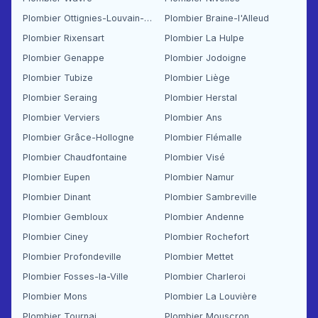
Plombier Ottignies-Louvain-la-Neuve
Plombier Braine-l'Alleud
Plombier Rixensart
Plombier La Hulpe
Plombier Genappe
Plombier Jodoigne
Plombier Tubize
Plombier Liège
Plombier Seraing
Plombier Herstal
Plombier Verviers
Plombier Ans
Plombier Grâce-Hollogne
Plombier Flémalle
Plombier Chaudfontaine
Plombier Visé
Plombier Eupen
Plombier Namur
Plombier Dinant
Plombier Sambreville
Plombier Gembloux
Plombier Andenne
Plombier Ciney
Plombier Rochefort
Plombier Profondeville
Plombier Mettet
Plombier Fosses-la-Ville
Plombier Charleroi
Plombier Mons
Plombier La Louvière
Plombier Tournai
Plombier Mouscron