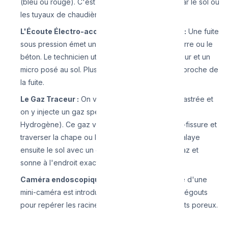
(bleu ou rouge). C'est idéal pour le chauffage par le sol ou
les tuyaux de chaudière.
L'Écoute Électro-acoustique (Les ultrasons) :
Une fuite
sous pression émet un léger sifflement sous la terre ou le
béton. Le technicien utilise un casque amplificateur et un
micro posé au sol. Plus le son est fort, plus il est proche de
la fuite.
Le Gaz Traceur :
On vide la conduite d'eau encastrée et
on y injecte un gaz spécial très léger (Azote +
Hydrogène). Ce gaz va s'échapper par la micro-fissure et
traverser la chape ou le sol (sans danger). On balaye
ensuite le sol avec un capteur qui "renifle" ce gaz et
sonne à l'endroit exact de la fuite.
Caméra endoscopique (CCTV) :
Un câble doté d'une
mini-caméra est introduit dans les évacuations d'égouts
pour repérer les racines, les cassures ou les joints poreux.