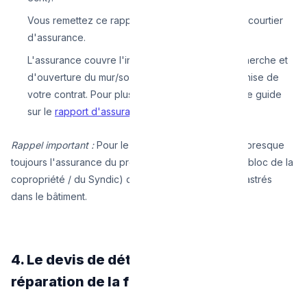
Vous remettez ce rapport et la quittance à votre courtier
d'assurance.
L'assurance couvre l'intégralité des frais de recherche et
d'ouverture du mur/sol, moins l'éventuelle franchise de
votre contrat. Pour plus d'informations, lisez notre guide
sur le
rapport d'assurance recherche de fuite
.
Rappel important :
Pour le cas d'une location, c'est presque
toujours l'assurance du propriétaire (ou l'assurance bloc de la
copropriété / du Syndic) qui couvre les dégâts encastrés
dans le bâtiment.
4. Le devis de détection inclut-il la
réparation de la fuite ?