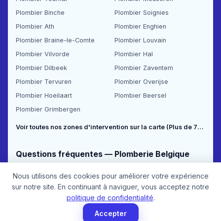
Plombier Binche
Plombier Soignies
Plombier Ath
Plombier Enghien
Plombier Braine-le-Comte
Plombier Louvain
Plombier Vilvorde
Plombier Hal
Plombier Dilbeek
Plombier Zaventem
Plombier Tervuren
Plombier Overijse
Plombier Hoeilaart
Plombier Beersel
Plombier Grimbergen
Voir toutes nos zones d'intervention sur la carte (Plus de 70 communes couvertes) →
Questions fréquentes — Plomberie Belgique
Nous utilisons des cookies pour améliorer votre expérience
sur notre site. En continuant à naviguer, vous acceptez notre
Combien coûte un débouchage d'urgence à Bruxelles ?
politique de confidentialité
.
Quel est le prix d'un débouchage de WC en Belgique ?
Accepter
Comment détecter une fuite d'eau cachée dans un mur ou sous le sol ?
L'entretien de chaudière est-il obligatoire en Belgique et combien ça coûte ?