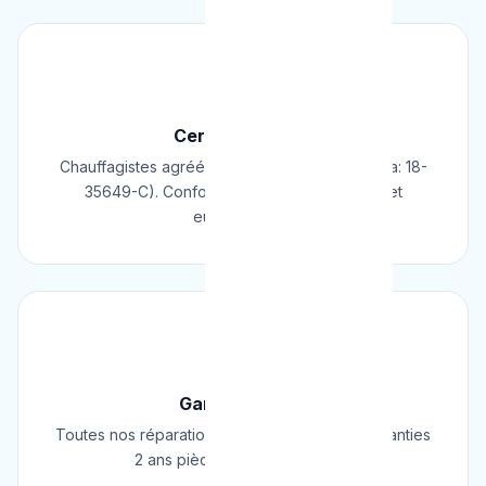
📜
Certifié & Agréé
Chauffagistes agréés Cerga/Cedicol (N° Cerga: 18-
35649-C). Conformes aux normes belges et
européennes.
🛡️
Garantie 2 Ans
Toutes nos réparations et installations sont garanties
2 ans pièces et main d'œuvre.