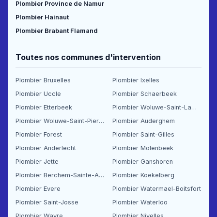
Plombier Province de Namur
Plombier Hainaut
Plombier Brabant Flamand
Toutes nos communes d'intervention
Plombier Bruxelles
Plombier Ixelles
Plombier Uccle
Plombier Schaerbeek
Plombier Etterbeek
Plombier Woluwe-Saint-Lambert
Plombier Woluwe-Saint-Pierre
Plombier Auderghem
Plombier Forest
Plombier Saint-Gilles
Plombier Anderlecht
Plombier Molenbeek
Plombier Jette
Plombier Ganshoren
Plombier Berchem-Sainte-Agathe
Plombier Koekelberg
Plombier Evere
Plombier Watermael-Boitsfort
Plombier Saint-Josse
Plombier Waterloo
Plombier Wavre
Plombier Nivelles