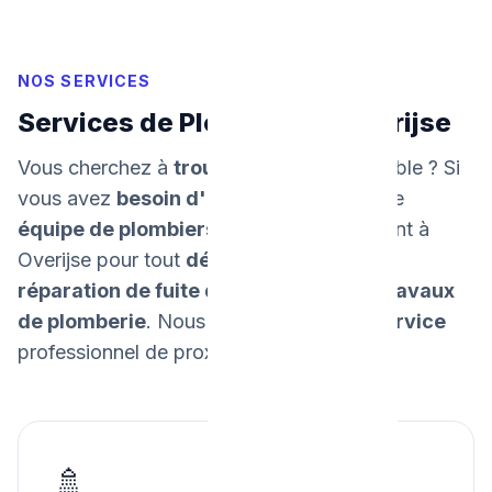
NOS SERVICES
Services de Plomberie à Overijse
Vous cherchez à
trouver un plombier
fiable ? Si
vous avez
besoin d'un dépannage
, notre
équipe de plombiers
intervient rapidement à
Overijse pour tout
dépannage urgent
, la
réparation de fuite d'eau
, et tous vos
travaux
de plomberie
. Nous
garantissons un service
professionnel de proximité.
🚿