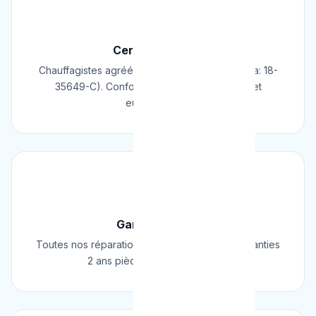
📜
Certifié & Agréé
Chauffagistes agréés Cerga/Cedicol (N° Cerga: 18-
35649-C). Conformes aux normes belges et
européennes.
🛡️
Garantie 2 Ans
Toutes nos réparations et installations sont garanties
2 ans pièces et main d'œuvre.