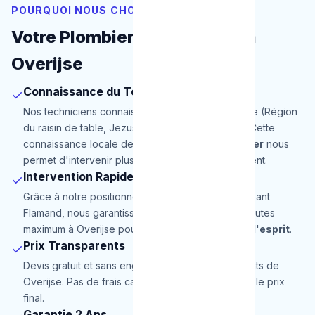
POURQUOI NOUS CHOISIR
Votre Plombier de Proximité à
Overijse
Connaissance du Terrain
✓
Nos techniciens connaissent parfaitement Overijse (Région
du raisin de table, Jezus-Eik, Forêt de Soignes). Cette
connaissance locale de notre
service de plombier
nous
permet d'intervenir plus rapidement et efficacement.
Intervention Rapide
✓
Grâce à notre positionnement stratégique en Brabant
Flamand, nous garantissons une arrivée en 30 minutes
maximum à Overijse pour une totale
tranquillité d'esprit
.
Prix Transparents
✓
Devis gratuit et sans engagement pour les habitants de
Overijse. Pas de frais cachés, le prix annoncé est le prix
final.
Garantie 2 Ans