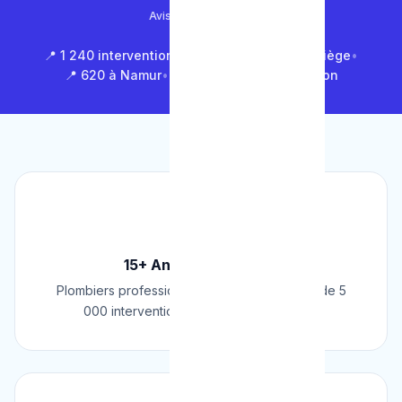
Avis Google (500+)
📍 1 240 interventions à Bruxelles
•
📍 850 à Liège
•
📍 620 à Namur
•
📍 1 430 en Brabant Wallon
🏆
15+ Ans d'Expérience
Plombiers professionnels depuis 2009. Plus de 5
000 interventions réussies en Belgique.