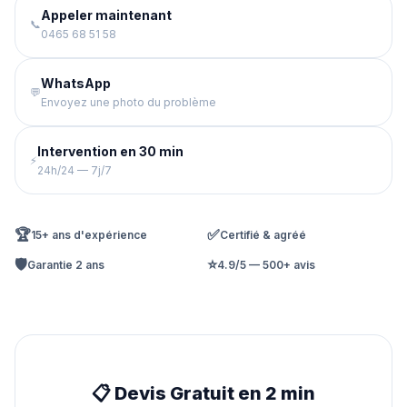
Appeler maintenant
📞
0465 68 51 58
WhatsApp
💬
Envoyez une photo du problème
Intervention en 30 min
⚡
24h/24 — 7j/7
🏆
✅
15+ ans d'expérience
Certifié & agréé
🛡️
⭐
Garantie 2 ans
4.9/5 — 500+ avis
📋 Devis Gratuit en 2 min