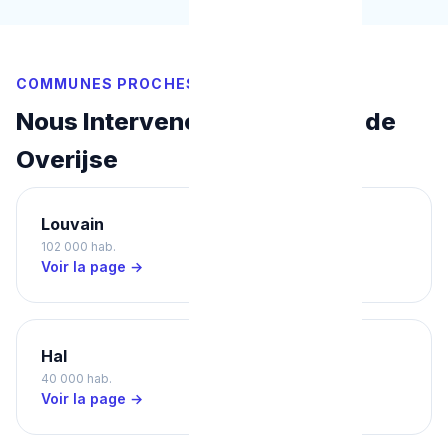
COMMUNES PROCHES
Nous Intervenons Aussi Près de
Overijse
Louvain
Vilvorde
102 000 hab.
45 000 hab.
Voir la page →
Voir la page →
Hal
Dilbeek
40 000 hab.
43 000 hab.
Voir la page →
Voir la page →