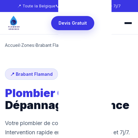
📍 Toute la Belgique
📞
0465 68 51 58
🕐 24h/24 — 7j/7
Devis Gratuit
Accueil
›
Zones
›
Brabant Flamand
›
Overijse
📍 Brabant Flamand
Plombier Overijse
:
Dépannage d'urgence
Votre plombier de confiance à Overijse.
Intervention rapide en 30 minutes, 24h/24 et 7j/7.