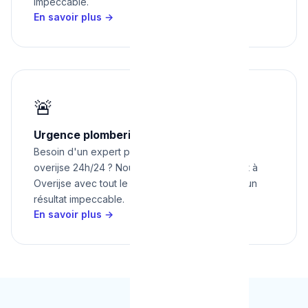
impeccable.
En savoir plus →
🚨
Urgence plomberie à Overijse 24h/24
Besoin d'un expert pour urgence plomberie à
overijse 24h/24 ? Nous intervenons rapidement à
Overijse avec tout le matériel nécessaire pour un
résultat impeccable.
En savoir plus →