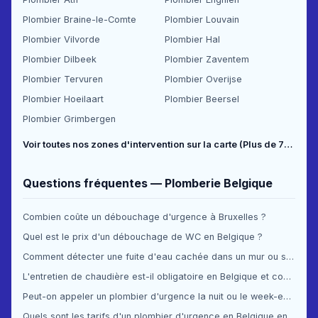
Plombier Braine-le-Comte
Plombier Louvain
Plombier Vilvorde
Plombier Hal
Plombier Dilbeek
Plombier Zaventem
Plombier Tervuren
Plombier Overijse
Plombier Hoeilaart
Plombier Beersel
Plombier Grimbergen
Voir toutes nos zones d'intervention sur la carte (Plus de 70 communes couvertes) →
Questions fréquentes — Plomberie Belgique
Combien coûte un débouchage d'urgence à Bruxelles ?
Quel est le prix d'un débouchage de WC en Belgique ?
Comment détecter une fuite d'eau cachée dans un mur ou sous le sol ?
L'entretien de chaudière est-il obligatoire en Belgique et combien ça coûte ?
Peut-on appeler un plombier d'urgence la nuit ou le week-end en Belgique ?
Quels sont les tarifs d'un plombier d'urgence en Belgique en 2025 ?