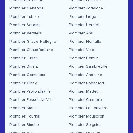
Plombier Genappe
Plombier Jodoigne
Plombier Tubize
Plombier Liège
Plombier Seraing
Plombier Herstal
Plombier Verviers
Plombier Ans
Plombier Grâce-Hollogne
Plombier Flémalle
Plombier Chaudfontaine
Plombier Visé
Plombier Eupen
Plombier Namur
Plombier Dinant
Plombier Sambreville
Plombier Gembloux
Plombier Andenne
Plombier Ciney
Plombier Rochefort
Plombier Profondeville
Plombier Mettet
Plombier Fosses-la-Ville
Plombier Charleroi
Plombier Mons
Plombier La Louvière
Plombier Tournai
Plombier Mouscron
Plombier Binche
Plombier Soignies
Plombier Ath
Plombier Enghien