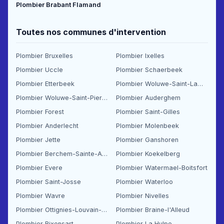
Plombier Brabant Flamand
Toutes nos communes d'intervention
Plombier Bruxelles
Plombier Ixelles
Plombier Uccle
Plombier Schaerbeek
Plombier Etterbeek
Plombier Woluwe-Saint-Lambert
Plombier Woluwe-Saint-Pierre
Plombier Auderghem
Plombier Forest
Plombier Saint-Gilles
Plombier Anderlecht
Plombier Molenbeek
Plombier Jette
Plombier Ganshoren
Plombier Berchem-Sainte-Agathe
Plombier Koekelberg
Plombier Evere
Plombier Watermael-Boitsfort
Plombier Saint-Josse
Plombier Waterloo
Plombier Wavre
Plombier Nivelles
Plombier Ottignies-Louvain-la-Neuve
Plombier Braine-l'Alleud
Plombier Rixensart
Plombier La Hulpe