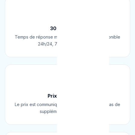
⚡
30 Min Chrono
Temps de réponse moyen de 30 minutes. Disponible
24h/24, 7j/7, 365 jours par an.
💰
Prix Fixe Garanti
Le prix est communiqué AVANT l'intervention. Pas de
supplément surprise, jamais.