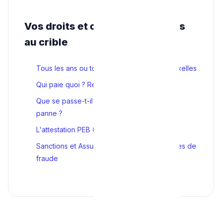
Vos droits et obligations passés
au crible
Tous les ans ou tous les 2 ans ? La loi à Bruxelles
Qui paie quoi ? Répartition claire des coûts
Que se passe-t-il si la chaudière tombe en
panne ?
L'attestation PEB (Le Graal du technicien G1)
Sanctions et Assurance Incendie : Les risques de
fraude