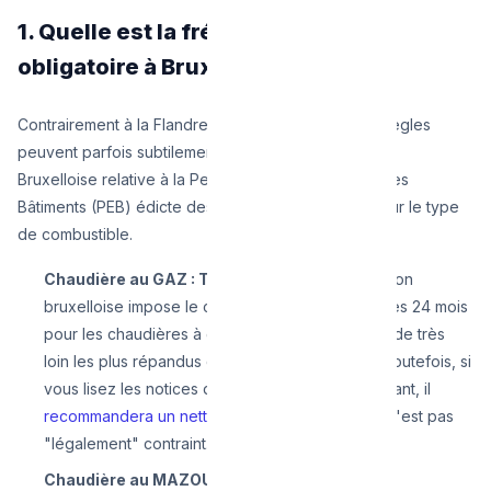
1. Quelle est la fréquence légale
obligatoire à Bruxelles ?
Contrairement à la Flandre ou à la Wallonie (où les règles
peuvent parfois subtilement différer), l'Ordonnance
Bruxelloise relative à la Performance Énergétique des
Bâtiments (PEB) édicte des règles strictes basées sur le type
de combustible.
Chaudière au GAZ : Tous les 2 ans.
La législation
bruxelloise impose le contrôle périodique tous les 24 mois
pour les chaudières à gaz (ce sont les modèles de très
loin les plus répandus dans les 19 communes). Toutefois, si
vous lisez les notices d'un fabricant comme Vaillant, il
recommandera un nettoyage annuel
, mais ceci n'est pas
"légalement" contraint.
Chaudière au MAZOUT (Fioul) : Tous les ans.