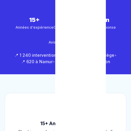
15+
5 000+
30 min
Années d'expérience
Clients satisfaits
Temps de réponse
4.9/5
Avis Google (500+)
📍 1 240 interventions à Bruxelles
•
📍 850 à Liège
•
📍 620 à Namur
•
📍 1 430 en Brabant Wallon
🏆
15+ Ans d'Expérience