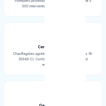
Plombiers professionnels depuis 2009. Plus de 5
000 interventions réussies en Belgique.
📜
Certifié & Agréé
Chauffagistes agréés Cerga/Cedicol (N° Cerga: 18-
35649-C). Conformes aux normes belges et
européennes.
🛡️
Garantie 2 Ans