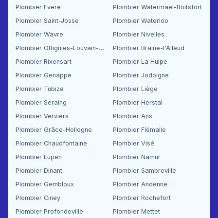
Plombier Evere
Plombier Watermael-Boitsfort
Plombier Saint-Josse
Plombier Waterloo
Plombier Wavre
Plombier Nivelles
Plombier Ottignies-Louvain-la-Neuve
Plombier Braine-l'Alleud
Plombier Rixensart
Plombier La Hulpe
Plombier Genappe
Plombier Jodoigne
Plombier Tubize
Plombier Liège
Plombier Seraing
Plombier Herstal
Plombier Verviers
Plombier Ans
Plombier Grâce-Hollogne
Plombier Flémalle
Plombier Chaudfontaine
Plombier Visé
Plombier Eupen
Plombier Namur
Plombier Dinant
Plombier Sambreville
Plombier Gembloux
Plombier Andenne
Plombier Ciney
Plombier Rochefort
Plombier Profondeville
Plombier Mettet