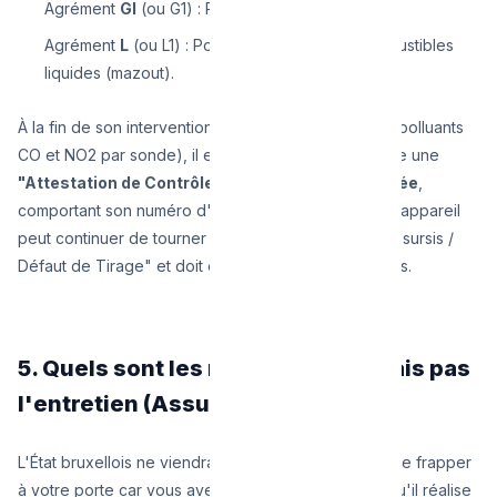
Agrément
GI
(ou G1) : Pour les chaudières gaz.
Agrément
L
(ou L1) : Pour les chaudières à combustibles
liquides (mazout).
À la fin de son intervention (nettoyage, mesure des polluants
CO et NO2 par sonde), il est obligé de vous remettre une
"Attestation de Contrôle Périodique" réglementée
,
comportant son numéro d'agrément, et actant que l'appareil
peut continuer de tourner ou bien qu'il est "Mise en sursis /
Défaut de Tirage" et doit être réparé dans les 5 mois.
5. Quels sont les risques si je ne fais pas
l'entretien (Assurance) ?
L'État bruxellois ne viendra pas demain avec la police frapper
à votre porte car vous avez un an de retard (bien qu'il réalise