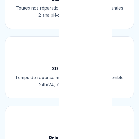
Toutes nos réparations et installations sont garanties
2 ans pièces et main d'œuvre.
⚡
30 Min Chrono
Temps de réponse moyen de 30 minutes. Disponible
24h/24, 7j/7, 365 jours par an.
💰
Prix Fixe Garanti