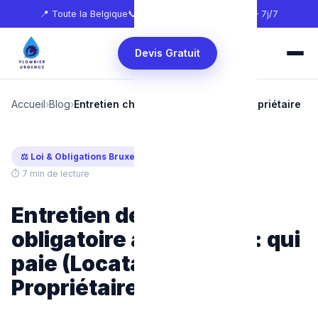
📍 Toute la Belgique
📞
0465 68 51 58
🕐 24h/24 — 7j/7
Devis Gratuit
Accueil
›
Blog
›
Entretien chaudière locataire ou propriétaire
⚖️ Loi & Obligations Bruxelles
Mis à jour : Avril 2026
⏱ 7 min de lecture
Entretien de chaudière
obligatoire à Bruxelles : qui
paie (Locataire ou
Propriétaire) ?