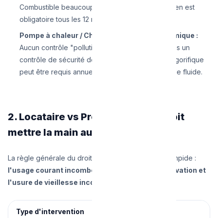
Combustible beaucoup plus encrassant, l'entretien est
obligatoire tous les 12 mois.
Pompe à chaleur / Chauffe-eau thermodynamique :
Aucun contrôle "pollution" PEB n'est imposé, mais un
contrôle de sécurité de l'étanchéité du circuit frigorifique
peut être requis annuellement selon la quantité de fluide.
2. Locataire vs Propriétaire : qui doit
mettre la main au portefeuille ?
La règle générale du droit du bail en Belgique est limpide :
l'usage courant incombe au locataire, la conservation et
l'usure de vieillesse incombent au propriétaire
.
Type d'intervention
Qui paie la facture ?