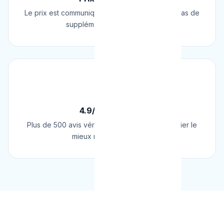
Le prix est communiqué AVANT l'intervention. Pas de
supplément surprise, jamais.
⭐
4.9/5 sur Google
Plus de 500 avis vérifiés sur Google. Le plombier le
mieux noté de Belgique.