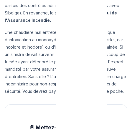
parfois des contrôles administratifs aléatoires croisés avec
Sibelga). En revanche, le spectre plane ailleurs :
Celui de
l'Assurance Incendie.
Une chaudière mal entretenue génère un très fort risque
d'intoxication au monoxyde de carbone (souvent mortel, car
incolore et inodore) ou d'incendie de toiture et cheminée. Si
un sinistre devait survenir (même bénin, comme beaucoup de
fumée ayant détérioré le parquet de votre location), l'expert
mandaté par votre assurance exigera la dernière preuve
d'entretien. Sans elle ? L'assureur annulera sa prise en charge
indemnitaire pour non-respect des obligations légales de
sécurité. Vous devrez payer tous les dégâts de votre poche.
📄 Mettez-vous en règle dès