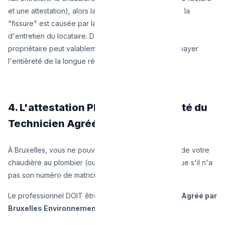
et une attestation), alors la jurisprudence estime que la
"fissure" est causée par la négligence et l'absence
d'entretien du locataire. Dans ce cas spécifique : le
propriétaire peut valablement obliger le locataire à payer
l'entièreté de la longue réparation !
4. L'attestation PEB : une exclusivité du
Technicien Agréé G1/L1
À Bruxelles, vous ne pouvez pas confier l'entretien de votre
chaudière au plombier (ou bricoleur) du coin de la rue s'il n'a
pas son numéro de matricule Régional.
Le professionnel DOIT être
Technicien Chaudière Agréé par
Bruxelles Environnement
: