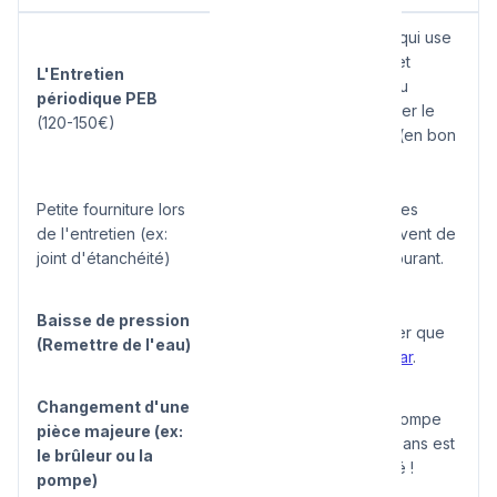
Le Locataire.
C'est lui qui use
l'appareil au quotidien et
L'Entretien
"brûle" le gaz. Il est tenu
périodique PEB
financièrement d'assumer le
(120-150€)
passage du technicien (en bon
père de famille).
Petite fourniture lors
Le Locataire.
Ces pièces
de l'entretien (ex:
(valeur de 10-20€) relèvent de
joint d'étanchéité)
la fourniture d'usage courant.
Le Locataire.
C'est sa
Baisse de pression
responsabilité de vérifier que
(Remettre de l'eau)
la
pression reste à 1.5 bar
.
Changement d'une
Le Propriétaire.
Une pompe
pièce majeure (ex:
qui rend l'âme après 12 ans est
le brûleur ou la
un dommage de vétusté !
pompe)