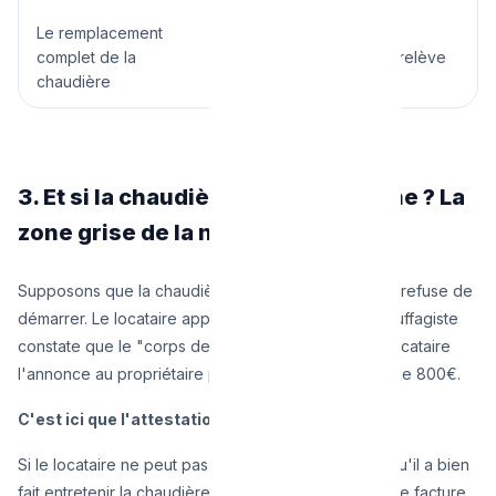
Le remplacement
Le Propriétaire.
Sans
complet de la
discussion, l'immobilier relève
chaudière
du bailleur exclusif.
3. Et si la chaudière tombe en panne ? La
zone grise de la négligence
Supposons que la chaudière, un 15 janvier à Ixelles, refuse de
démarrer. Le locataire appelle un technicien. Le chauffagiste
constate que le "corps de chauffe" est fissuré. Le locataire
l'annonce au propriétaire pour qu'il paie la facture de 800€.
C'est ici que l'attestation PEB devient vitale :
Si le locataire ne peut pas prouver au propriétaire qu'il a bien
fait entretenir la chaudière tous les deux ans (par une facture