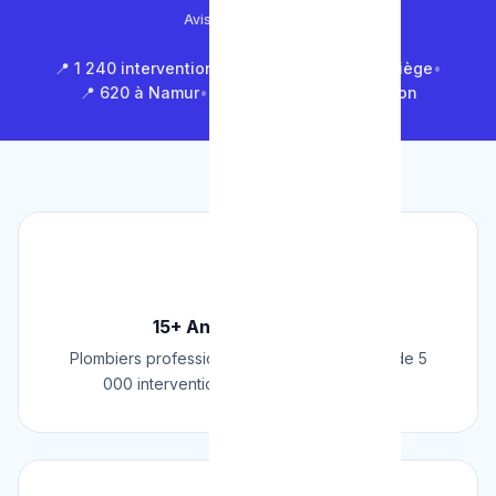
Avis Google (500+)
📍 1 240 interventions à Bruxelles
•
📍 850 à Liège
•
📍 620 à Namur
•
📍 1 430 en Brabant Wallon
🏆
15+ Ans d'Expérience
Plombiers professionnels depuis 2009. Plus de 5
000 interventions réussies en Belgique.