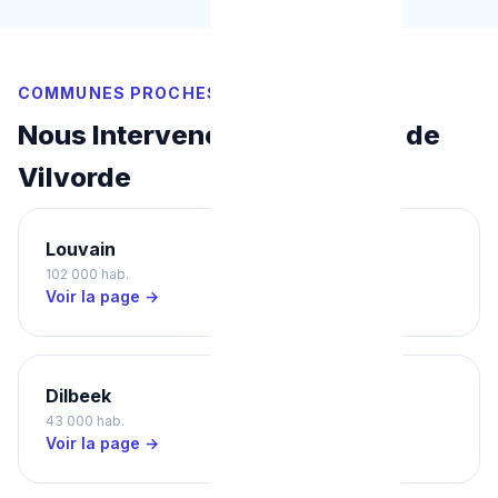
COMMUNES PROCHES
Nous Intervenons Aussi Près de
Vilvorde
Louvain
Hal
102 000 hab.
40 000 hab.
Voir la page →
Voir la page →
Dilbeek
Zaventem
43 000 hab.
34 000 hab.
Voir la page →
Voir la page →