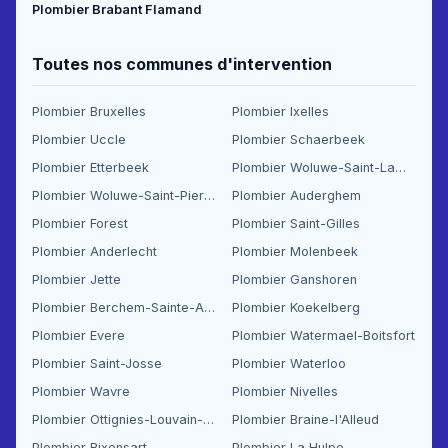
Plombier Brabant Flamand
Toutes nos communes d'intervention
Plombier Bruxelles
Plombier Ixelles
Plombier Uccle
Plombier Schaerbeek
Plombier Etterbeek
Plombier Woluwe-Saint-Lambert
Plombier Woluwe-Saint-Pierre
Plombier Auderghem
Plombier Forest
Plombier Saint-Gilles
Plombier Anderlecht
Plombier Molenbeek
Plombier Jette
Plombier Ganshoren
Plombier Berchem-Sainte-Agathe
Plombier Koekelberg
Plombier Evere
Plombier Watermael-Boitsfort
Plombier Saint-Josse
Plombier Waterloo
Plombier Wavre
Plombier Nivelles
Plombier Ottignies-Louvain-la-Neuve
Plombier Braine-l'Alleud
Plombier Rixensart
Plombier La Hulpe