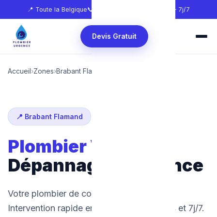
📍 Toute la Belgique
📞
0465 68 51 58
🕐 24h/24 — 7j/7
Devis Gratuit
Accueil
›
Zones
›
Brabant Flamand
›
Vilvorde
📍 Brabant Flamand
Plombier Vilvorde
:
Dépannage d'urgence
Votre plombier de confiance à Vilvorde.
Intervention rapide en 30 minutes, 24h/24 et 7j/7.