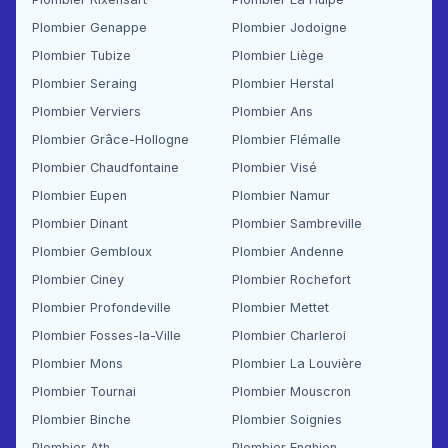
Plombier Genappe
Plombier Jodoigne
Plombier Tubize
Plombier Liège
Plombier Seraing
Plombier Herstal
Plombier Verviers
Plombier Ans
Plombier Grâce-Hollogne
Plombier Flémalle
Plombier Chaudfontaine
Plombier Visé
Plombier Eupen
Plombier Namur
Plombier Dinant
Plombier Sambreville
Plombier Gembloux
Plombier Andenne
Plombier Ciney
Plombier Rochefort
Plombier Profondeville
Plombier Mettet
Plombier Fosses-la-Ville
Plombier Charleroi
Plombier Mons
Plombier La Louvière
Plombier Tournai
Plombier Mouscron
Plombier Binche
Plombier Soignies
Plombier Ath
Plombier Enghien