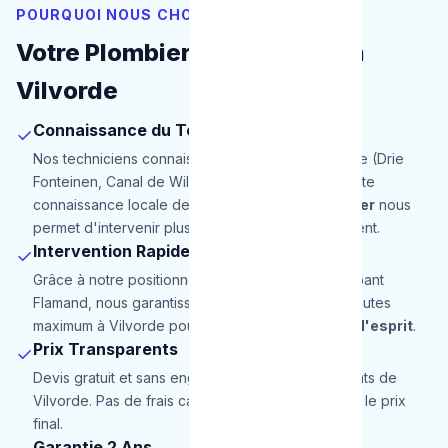
POURQUOI NOUS CHOISIR
Votre Plombier de Proximité à
Vilvorde
Connaissance du Terrain
✓
Nos techniciens connaissent parfaitement Vilvorde (Drie
Fonteinen, Canal de Willebroek, Centre-ville). Cette
connaissance locale de notre
service de plombier
nous
permet d'intervenir plus rapidement et efficacement.
Intervention Rapide
✓
Grâce à notre positionnement stratégique en Brabant
Flamand, nous garantissons une arrivée en 30 minutes
maximum à Vilvorde pour une totale
tranquillité d'esprit
.
Prix Transparents
✓
Devis gratuit et sans engagement pour les habitants de
Vilvorde. Pas de frais cachés, le prix annoncé est le prix
final.
Garantie 2 Ans