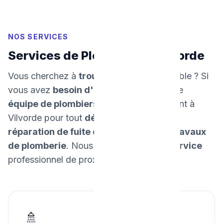
NOS SERVICES
Services de Plomberie à Vilvorde
Vous cherchez à
trouver un plombier
fiable ? Si
vous avez
besoin d'un dépannage
, notre
équipe de plombiers
intervient rapidement à
Vilvorde pour tout
dépannage urgent
, la
réparation de fuite d'eau
, et tous vos
travaux
de plomberie
. Nous
garantissons un service
professionnel de proximité.
🚿