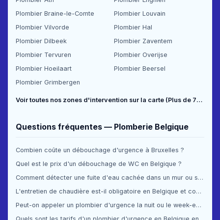
Plombier Braine-le-Comte
Plombier Louvain
Plombier Vilvorde
Plombier Hal
Plombier Dilbeek
Plombier Zaventem
Plombier Tervuren
Plombier Overijse
Plombier Hoeilaart
Plombier Beersel
Plombier Grimbergen
Voir toutes nos zones d'intervention sur la carte (Plus de 70 communes couvertes) →
Questions fréquentes — Plomberie Belgique
Combien coûte un débouchage d'urgence à Bruxelles ?
Quel est le prix d'un débouchage de WC en Belgique ?
Comment détecter une fuite d'eau cachée dans un mur ou sous le sol ?
L'entretien de chaudière est-il obligatoire en Belgique et combien ça coûte ?
Peut-on appeler un plombier d'urgence la nuit ou le week-end en Belgique ?
Quels sont les tarifs d'un plombier d'urgence en Belgique en 2025 ?