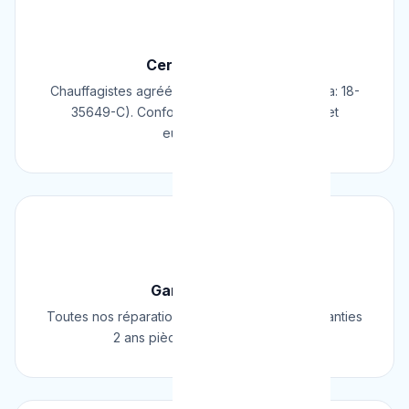
📜
Certifié & Agréé
Chauffagistes agréés Cerga/Cedicol (N° Cerga: 18-
35649-C). Conformes aux normes belges et
européennes.
🛡️
Garantie 2 Ans
Toutes nos réparations et installations sont garanties
2 ans pièces et main d'œuvre.