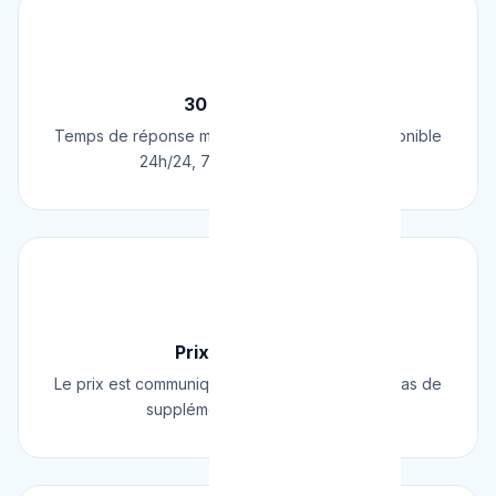
⚡
30 Min Chrono
Temps de réponse moyen de 30 minutes. Disponible
24h/24, 7j/7, 365 jours par an.
💰
Prix Fixe Garanti
Le prix est communiqué AVANT l'intervention. Pas de
supplément surprise, jamais.