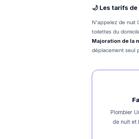
🌙 Les tarifs d
N'appelez de nuit Q
toilettes du domici
Majoration de la 
déplacement seul p
Fa
Plombier Ur
de nuit et