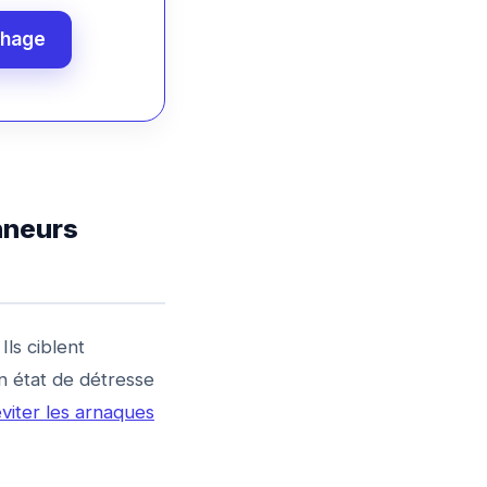
chage
nneurs
ls ciblent
n état de détresse
iter les arnaques