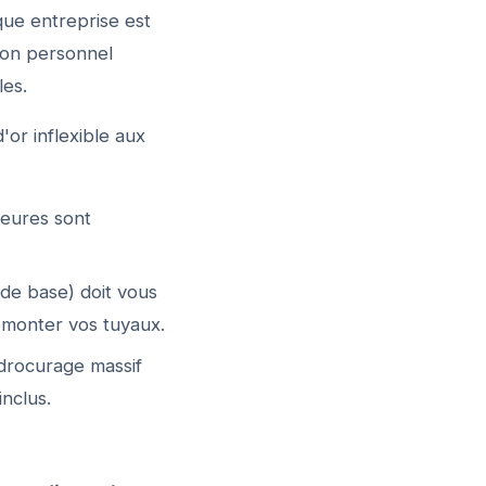
que entreprise est
 son personnel
les.
or inflexible aux
heures sont
 de base) doit vous
monter vos tuyaux.
ydrocurage massif
inclus.