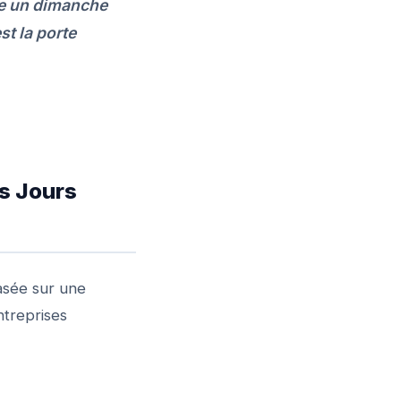
ne un dimanche
st la porte
vs Jours
asée sur une
ntreprises