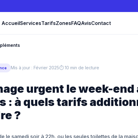
Accueil
Services
Tarifs
Zones
FAQ
Avis
Contact
ppléments
Mis à jour : Février 2025
⏱ 10 min de lecture
ence
age urgent le week-end 
s : à quels tarifs additio
re ?
e le samedi soir à 22h, ou les seules toilettes de la mai