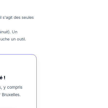
l s'agit des seules
nuit). Un
uche un outil.
é !
s, y compris
 Bruxelles.