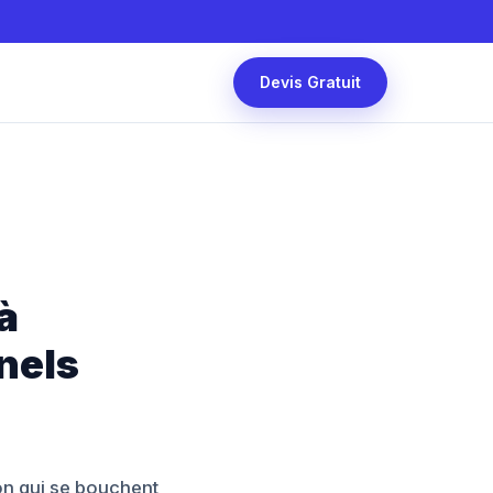
Devis Gratuit
à
nnels
son qui se bouchent