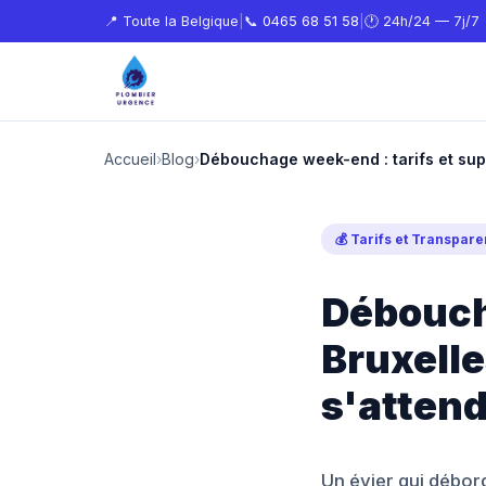
📍 Toute la Belgique
|
📞
0465 68 51 58
|
🕐 24h/24 — 7j/7
Accueil
›
Blog
›
Débouchage week-end : tarifs et su
💰 Tarifs et Transpar
Débouch
Bruxelle
s'attend
Un évier qui débord