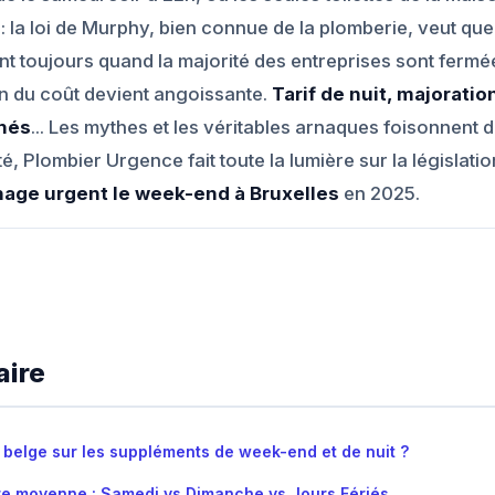
 la loi de Murphy, bien connue de la plomberie, veut que
nt toujours quand la majorité des entreprises sont fermée
on du coût devient angoissante.
Tarif de nuit, majorati
hés
... Les mythes et les véritables arnaques foisonnent d
é, Plombier Urgence fait toute la lumière sur la législatio
hage urgent le week-end à Bruxelles
en 2025.
ire
oi belge sur les suppléments de week-end et de nuit ?
aire moyenne : Samedi vs Dimanche vs Jours Fériés