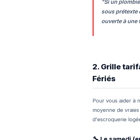
"Si un plombie
sous prétexte q
ouverte à une 
2. Grille ta
Fériés
Pour vous aider à n
moyenne de vraies 
d'escroquerie logée
🔧 Le samedi (