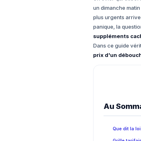
un dimanche matin :
plus urgents arrive
panique, la questi
suppléments cac
Dans ce guide vérit
prix d'un débouc
Au Somma
Que dit la l
Grille tarif