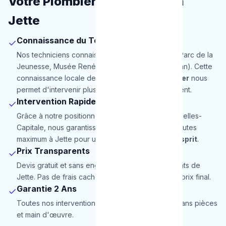
Votre Plombier de Proximité à
Jette
Connaissance du Terrain
✓
Nos techniciens connaissent parfaitement Jette (Parc de la
Jeunesse, Musée René Magritte, Hôpital Brugmann). Cette
connaissance locale de notre
service de plombier
nous
permet d'intervenir plus rapidement et efficacement.
Intervention Rapide
✓
Grâce à notre positionnement stratégique en Bruxelles-
Capitale, nous garantissons une arrivée en 30 minutes
maximum à Jette pour une totale
tranquillité d'esprit
.
Prix Transparents
✓
Devis gratuit et sans engagement pour les habitants de
Jette. Pas de frais cachés, le prix annoncé est le prix final.
Garantie 2 Ans
✓
Toutes nos interventions à Jette sont garanties 2 ans pièces
et main d'œuvre.