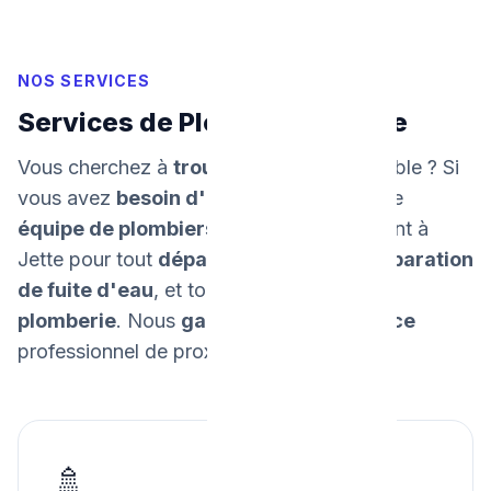
NOS SERVICES
Services de Plomberie à Jette
Vous cherchez à
trouver un plombier
fiable ? Si
vous avez
besoin d'un dépannage
, notre
équipe de plombiers
intervient rapidement à
Jette pour tout
dépannage urgent
, la
réparation
de fuite d'eau
, et tous vos
travaux de
plomberie
. Nous
garantissons un service
professionnel de proximité.
🚿