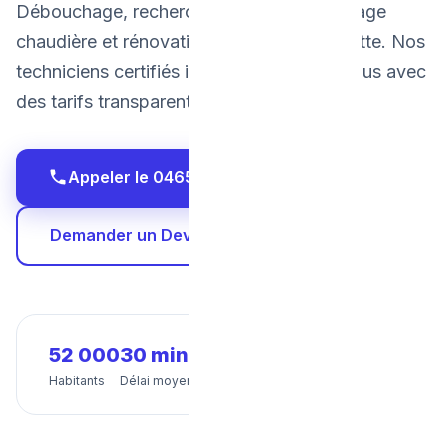
Débouchage, recherche de fuite, dépannage
chaudière et rénovation salle de bain à Jette. Nos
techniciens certifiés interviennent chez vous avec
des tarifs transparents et fixes.
Appeler le 0465 68 51 58
Demander un Devis Gratuit
52 000
30 min
24/7
Habitants
Délai moyen
Disponibilité