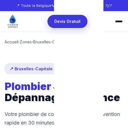
📍 Toute la Belgique
📞
0465 68 51 58
🕐 24h/24 — 7j/7
Devis Gratuit
Accueil
›
Zones
›
Bruxelles-Capitale
›
Jette
📍 Bruxelles-Capitale
Plombier Jette
:
Dépannage d'urgence
Votre plombier de confiance à Jette. Intervention
rapide en 30 minutes, 24h/24 et 7j/7.