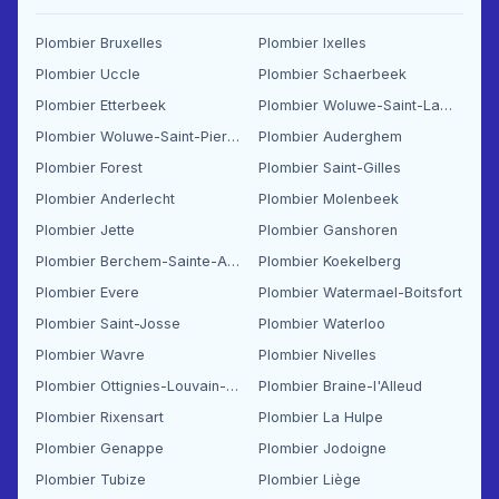
Plombier Bruxelles
Plombier Ixelles
Plombier Uccle
Plombier Schaerbeek
Plombier Etterbeek
Plombier Woluwe-Saint-Lambert
Plombier Woluwe-Saint-Pierre
Plombier Auderghem
Plombier Forest
Plombier Saint-Gilles
Plombier Anderlecht
Plombier Molenbeek
Plombier Jette
Plombier Ganshoren
Plombier Berchem-Sainte-Agathe
Plombier Koekelberg
Plombier Evere
Plombier Watermael-Boitsfort
Plombier Saint-Josse
Plombier Waterloo
Plombier Wavre
Plombier Nivelles
Plombier Ottignies-Louvain-la-Neuve
Plombier Braine-l'Alleud
Plombier Rixensart
Plombier La Hulpe
Plombier Genappe
Plombier Jodoigne
Plombier Tubize
Plombier Liège