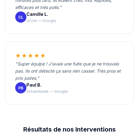
minutes plus tard, ils étaient chez moi. Rapides,
efficaces et très polis."
Camille L.
CL
Uccle — Google
★★★★★
"Super équipe ! J'avais une fuite que je ne trouvais
pas. Ils ont détecté ça sans rien casser. Très pros et
prix justes."
Paul B.
PB
Schaerbeek — Google
Résultats de nos Interventions