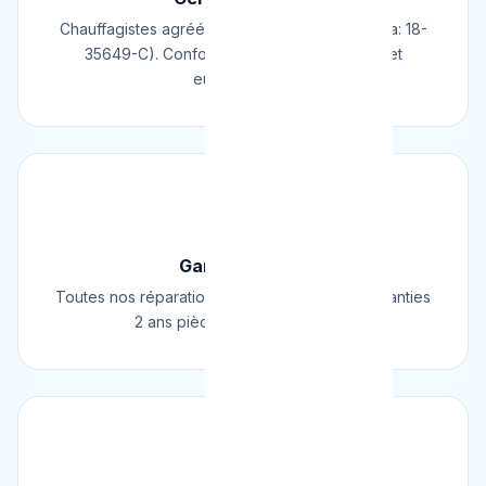
Chauffagistes agréés Cerga/Cedicol (N° Cerga: 18-
35649-C). Conformes aux normes belges et
européennes.
🛡️
Garantie 2 Ans
Toutes nos réparations et installations sont garanties
2 ans pièces et main d'œuvre.
⚡