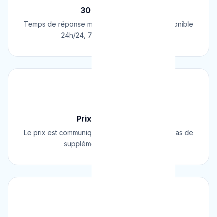
30 Min Chrono
Temps de réponse moyen de 30 minutes. Disponible
24h/24, 7j/7, 365 jours par an.
💰
Prix Fixe Garanti
Le prix est communiqué AVANT l'intervention. Pas de
supplément surprise, jamais.
⭐