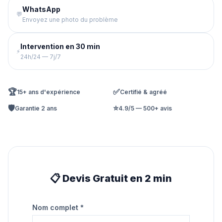
WhatsApp
💬
Envoyez une photo du problème
Intervention en 30 min
⚡
24h/24 — 7j/7
🏆
✅
15+ ans d'expérience
Certifié & agréé
🛡️
⭐
Garantie 2 ans
4.9/5 — 500+ avis
📋 Devis Gratuit en 2 min
Nom complet *