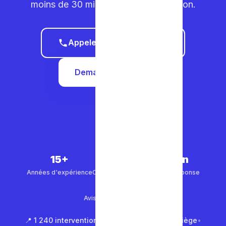
moins de 30 minutes dans votre région.
Appeler le 0465 68 51 58
Demander un devis
15+
5 000+
30 min
Années d'expérience
Clients satisfaits
Temps de réponse
4.9/5
Avis Google (500+)
📍 1 240 interventions à Bruxelles
•
📍 850 à Liège
•