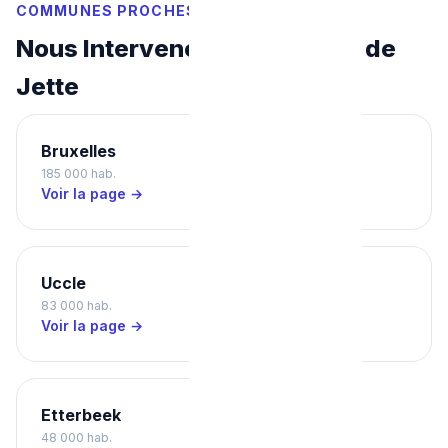
COMMUNES PROCHES
Nous Intervenons Aussi Près de
Jette
Bruxelles
Ixelles
185 000 hab.
87 000 hab.
Voir la page →
Voir la page →
Uccle
Schaerbeek
83 000 hab.
133 000 hab.
Voir la page →
Voir la page →
Etterbeek
48 000 hab.