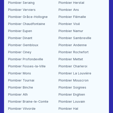
Plombier Seraing
Plombier Herstal
Plombier Verviers
Plombier Ans
Plombier Grâce-Hollogne
Plombier Flémalle
Plombier Chaudfontaine
Plombier Visé
Plombier Eupen
Plombier Namur
Plombier Dinant
Plombier Sambreville
Plombier Gembloux
Plombier Andenne
Plombier Ciney
Plombier Rochefort
Plombier Profondeville
Plombier Mettet
Plombier Fosses-la-Ville
Plombier Charleroi
Plombier Mons
Plombier La Louvière
Plombier Tournai
Plombier Mouscron
Plombier Binche
Plombier Soignies
Plombier Ath
Plombier Enghien
Plombier Braine-le-Comte
Plombier Louvain
Plombier Vilvorde
Plombier Hal