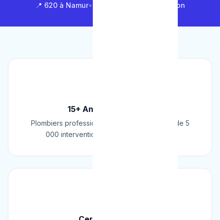
📍 620 à Namur
•
📍 1 430 en Brabant Wallon
🏆
15+ Ans d'Expérience
Plombiers professionnels depuis 2009. Plus de 5
000 interventions réussies en Belgique.
📜
Certifié & Agréé