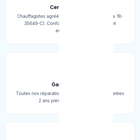
Certifié & Agréé
Chauffagistes agréés Cerga/Cedicol (N° Cerga: 18-
35649-C). Conformes aux normes belges et
européennes.
🛡️
Garantie 2 Ans
Toutes nos réparations et installations sont garanties
2 ans pièces et main d'œuvre.