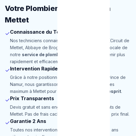
Votre Plombier de Proximité à
Mettet
Connaissance du Terrain
✓
Nos techniciens connaissent parfaitement Mettet (Circuit de
Mettet, Abbaye de Brogne). Cette connaissance locale de
notre
service de plombier
nous permet d'intervenir plus
rapidement et efficacement.
Intervention Rapide
✓
Grâce à notre positionnement stratégique en Province de
Namur, nous garantissons une arrivée en 30 minutes
maximum à Mettet pour une totale
tranquillité d'esprit
.
Prix Transparents
✓
Devis gratuit et sans engagement pour les habitants de
Mettet. Pas de frais cachés, le prix annoncé est le prix final.
Garantie 2 Ans
✓
Toutes nos interventions à Mettet sont garanties 2 ans