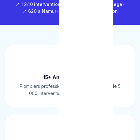
📍 1 240 interventions à Bruxelles
•
📍 850 à Liège
•
📍 620 à Namur
•
📍 1 430 en Brabant Wallon
🏆
15+ Ans d'Expérience
Plombiers professionnels depuis 2009. Plus de 5
000 interventions réussies en Belgique.
📜