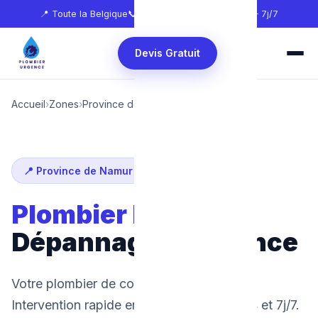
📍 Toute la Belgique
📞
0465 68 51 58
🕐 24h/24 — 7j/7
Devis Gratuit
Accueil
›
Zones
›
Province de Namur
›
Mettet
📍 Province de Namur
Plombier Mettet
:
Dépannage d'urgence
Votre plombier de confiance à Mettet.
Intervention rapide en 30 minutes, 24h/24 et 7j/7.