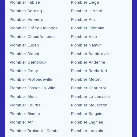
Plombier Tubize
Plombier Liège
Plombier Seraing
Plombier Herstal
Plombier Verviers
Plombier Ans
Plombier Grâce-Hollogne
Plombier Flémalle
Plombier Chaudfontaine
Plombier Visé
Plombier Eupen
Plombier Namur
Plombier Dinant
Plombier Sambreville
Plombier Gembloux
Plombier Andenne
Plombier Ciney
Plombier Rochefort
Plombier Profondeville
Plombier Mettet
Plombier Fosses-la-Ville
Plombier Charleroi
Plombier Mons
Plombier La Louvière
Plombier Tournai
Plombier Mouscron
Plombier Binche
Plombier Soignies
Plombier Ath
Plombier Enghien
Plombier Braine-le-Comte
Plombier Louvain