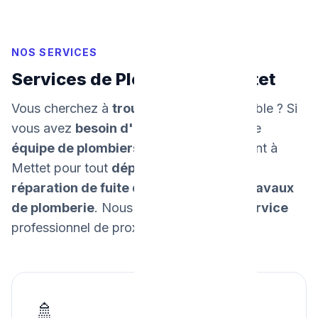
NOS SERVICES
Services de Plomberie à Mettet
Vous cherchez à
trouver un plombier
fiable ? Si
vous avez
besoin d'un dépannage
, notre
équipe de plombiers
intervient rapidement à
Mettet pour tout
dépannage urgent
, la
réparation de fuite d'eau
, et tous vos
travaux
de plomberie
. Nous
garantissons un service
professionnel de proximité.
🚿