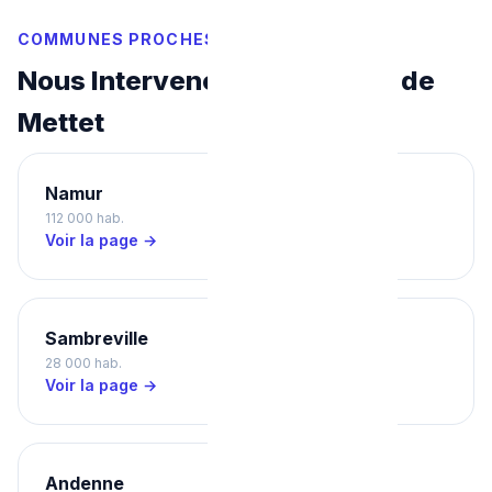
COMMUNES PROCHES
Nous Intervenons Aussi Près de
Mettet
Namur
Dinant
112 000 hab.
14 000 hab.
Voir la page →
Voir la page →
Sambreville
Gembloux
28 000 hab.
25 000 hab.
Voir la page →
Voir la page →
Andenne