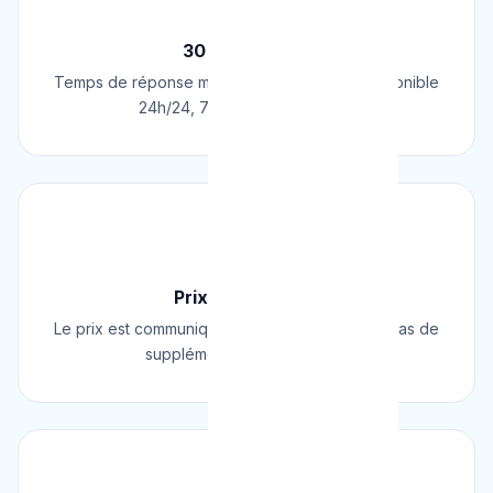
⚡
30 Min Chrono
Temps de réponse moyen de 30 minutes. Disponible
24h/24, 7j/7, 365 jours par an.
💰
Prix Fixe Garanti
Le prix est communiqué AVANT l'intervention. Pas de
supplément surprise, jamais.