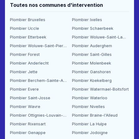
Toutes nos communes d'intervention
Plombier Bruxelles
Plombier Ixelles
Plombier Uccle
Plombier Schaerbeek
Plombier Etterbeek
Plombier Woluwe-Saint-Lambert
Plombier Woluwe-Saint-Pierre
Plombier Auderghem
Plombier Forest
Plombier Saint-Gilles
Plombier Anderlecht
Plombier Molenbeek
Plombier Jette
Plombier Ganshoren
Plombier Berchem-Sainte-Agathe
Plombier Koekelberg
Plombier Evere
Plombier Watermael-Boitsfort
Plombier Saint-Josse
Plombier Waterloo
Plombier Wavre
Plombier Nivelles
Plombier Ottignies-Louvain-la-Neuve
Plombier Braine-l'Alleud
Plombier Rixensart
Plombier La Hulpe
Plombier Genappe
Plombier Jodoigne