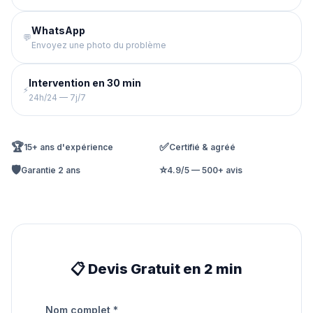
WhatsApp
💬
Envoyez une photo du problème
Intervention en 30 min
⚡
24h/24 — 7j/7
🏆
✅
15+ ans d'expérience
Certifié & agréé
🛡️
⭐
Garantie 2 ans
4.9/5 — 500+ avis
📋 Devis Gratuit en 2 min
Nom complet *