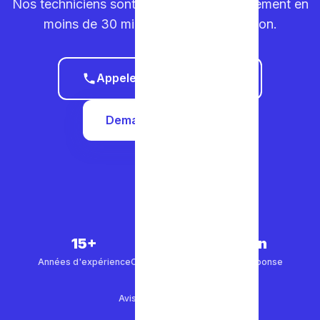
Nos techniciens sont sur la route. Déplacement en
moins de 30 minutes dans votre région.
Appeler le 0465 68 51 58
Demander un devis
15+
5 000+
30 min
Années d'expérience
Clients satisfaits
Temps de réponse
4.9/5
Avis Google (500+)