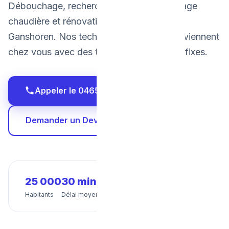
Débouchage, recherche de fuite, dépannage
chaudière et rénovation salle de bain à
Ganshoren. Nos techniciens certifiés interviennent
chez vous avec des tarifs transparents et fixes.
Appeler le 0465 68 51 58
Demander un Devis Gratuit
25 000
30 min
24/7
Habitants
Délai moyen
Disponibilité