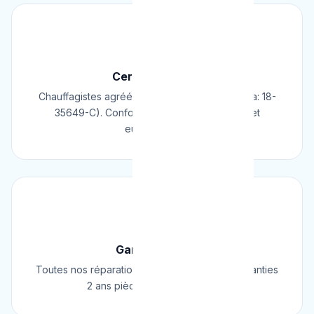
📜
Certifié & Agréé
Chauffagistes agréés Cerga/Cedicol (N° Cerga: 18-
35649-C). Conformes aux normes belges et
européennes.
🛡️
Garantie 2 Ans
Toutes nos réparations et installations sont garanties
2 ans pièces et main d'œuvre.