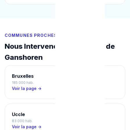
COMMUNES PROCHES
Nous Intervenons Aussi Près de
Ganshoren
Bruxelles
Ixelles
185 000 hab.
87 000 hab.
Voir la page →
Voir la page →
Uccle
Schaerbeek
83 000 hab.
133 000 hab.
Voir la page →
Voir la page →