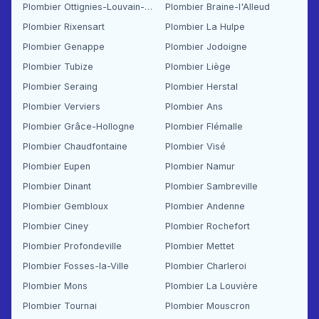
Plombier Ottignies-Louvain-la-Neuve
Plombier Braine-l'Alleud
Plombier Rixensart
Plombier La Hulpe
Plombier Genappe
Plombier Jodoigne
Plombier Tubize
Plombier Liège
Plombier Seraing
Plombier Herstal
Plombier Verviers
Plombier Ans
Plombier Grâce-Hollogne
Plombier Flémalle
Plombier Chaudfontaine
Plombier Visé
Plombier Eupen
Plombier Namur
Plombier Dinant
Plombier Sambreville
Plombier Gembloux
Plombier Andenne
Plombier Ciney
Plombier Rochefort
Plombier Profondeville
Plombier Mettet
Plombier Fosses-la-Ville
Plombier Charleroi
Plombier Mons
Plombier La Louvière
Plombier Tournai
Plombier Mouscron