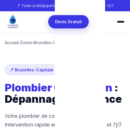
📍 Toute la Belgique
📞
0465 68 51 58
🕐 24h/24 — 7j/7
Devis Gratuit
Accueil
›
Zones
›
Bruxelles-Capitale
›
Ganshoren
📍 Bruxelles-Capitale
Plombier Ganshoren
:
Dépannage d'urgence
Votre plombier de confiance à Ganshoren.
Intervention rapide en 30 minutes, 24h/24 et 7j/7.