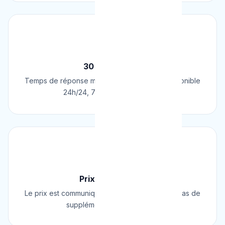
⚡
30 Min Chrono
Temps de réponse moyen de 30 minutes. Disponible
24h/24, 7j/7, 365 jours par an.
💰
Prix Fixe Garanti
Le prix est communiqué AVANT l'intervention. Pas de
supplément surprise, jamais.