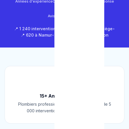
Années d'expérience
Clients satisfaits
Temps de réponse
4.9/5
Avis Google (500+)
📍 1 240 interventions à Bruxelles
•
📍 850 à Liège
•
📍 620 à Namur
•
📍 1 430 en Brabant Wallon
🏆
15+ Ans d'Expérience
Plombiers professionnels depuis 2009. Plus de 5
000 interventions réussies en Belgique.