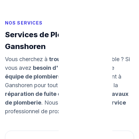
NOS SERVICES
Services de Plomberie à
Ganshoren
Vous cherchez à
trouver un plombier
fiable ? Si
vous avez
besoin d'un dépannage
, notre
équipe de plombiers
intervient rapidement à
Ganshoren pour tout
dépannage urgent
, la
réparation de fuite d'eau
, et tous vos
travaux
de plomberie
. Nous
garantissons un service
professionnel de proximité.