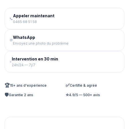
Appeler maintenant
📞
0465 68 51 58
WhatsApp
💬
Envoyez une photo du problème
Intervention en 30 min
⚡
24h/24 — 7j/7
🏆
✅
15+ ans d'expérience
Certifié & agréé
🛡️
⭐
Garantie 2 ans
4.9/5 — 500+ avis