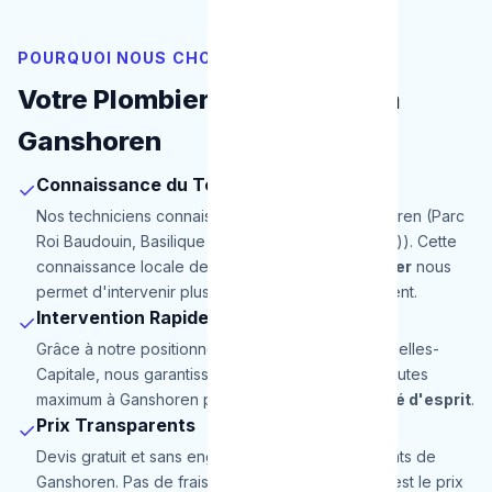
POURQUOI NOUS CHOISIR
Votre Plombier de Proximité à
Ganshoren
Connaissance du Terrain
✓
Nos techniciens connaissent parfaitement Ganshoren (Parc
Roi Baudouin, Basilique de Koekelberg (proximité)). Cette
connaissance locale de notre
service de plombier
nous
permet d'intervenir plus rapidement et efficacement.
Intervention Rapide
✓
Grâce à notre positionnement stratégique en Bruxelles-
Capitale, nous garantissons une arrivée en 30 minutes
maximum à Ganshoren pour une totale
tranquillité d'esprit
.
Prix Transparents
✓
Devis gratuit et sans engagement pour les habitants de
Ganshoren. Pas de frais cachés, le prix annoncé est le prix