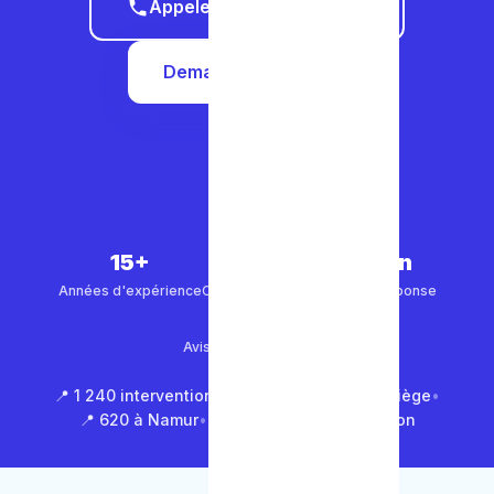
Appeler le 0465 68 51 58
Demander un devis
15+
5 000+
30 min
Années d'expérience
Clients satisfaits
Temps de réponse
4.9/5
Avis Google (500+)
📍 1 240 interventions à Bruxelles
•
📍 850 à Liège
•
📍 620 à Namur
•
📍 1 430 en Brabant Wallon