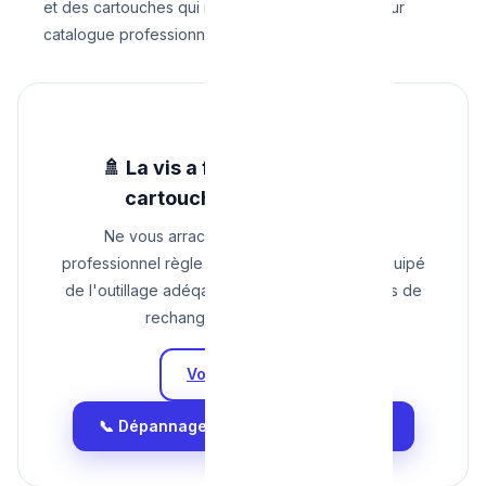
et des cartouches qui ne sont accessibles que sur
catalogue professionnel.
🚿 La vis a foiré ou la nouvelle
cartouche fuit toujours ?
Ne vous arrachez pas les cheveux. Un
professionnel règle l'affaire en 30 minutes, équipé
de l'outillage adéqaut et d'un stock de pièces de
rechange de toute marque.
Voir nos Tarifs
📞 Dépannage rapide : 0465 68 51 58