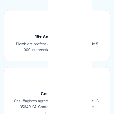
🏆
15+ Ans d'Expérience
Plombiers professionnels depuis 2009. Plus de 5
000 interventions réussies en Belgique.
📜
Certifié & Agréé
Chauffagistes agréés Cerga/Cedicol (N° Cerga: 18-
35649-C). Conformes aux normes belges et
européennes.