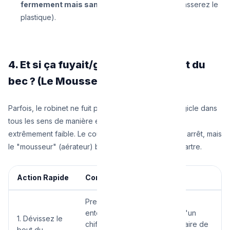
fermement mais sans violence
(sinon vous casserez le
plastique).
4. Et si ça fuyait/giclait simplement du
bec ? (Le Mousseur)
Parfois, le robinet ne fuit pas en interne, mais l'eau gicle dans
tous les sens de manière erratique, ou le débit est
extrêmement faible. Le coupable n'est pas le joint d'arrêt, mais
le "mousseur" (aérateur) bouché par le sable et le tartre.
Action Rapide
Comment procéder ?
Prenez une pince multiprise,
entourez le bout du robinet d'un
1. Dévissez le
chiffon propre (pour ne pas faire de
bout du