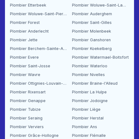
Plombier Etterbeek
Plombier Woluwe-Saint-Lambert
Plombier Woluwe-Saint-Pierre
Plombier Auderghem
Plombier Forest
Plombier Saint-Gilles
Plombier Anderlecht
Plombier Molenbeek
Plombier Jette
Plombier Ganshoren
Plombier Berchem-Sainte-Agathe
Plombier Koekelberg
Plombier Evere
Plombier Watermael-Boitsfort
Plombier Saint-Josse
Plombier Waterloo
Plombier Wavre
Plombier Nivelles
Plombier Ottignies-Louvain-la-Neuve
Plombier Braine-l'Alleud
Plombier Rixensart
Plombier La Hulpe
Plombier Genappe
Plombier Jodoigne
Plombier Tubize
Plombier Liège
Plombier Seraing
Plombier Herstal
Plombier Verviers
Plombier Ans
Plombier Grâce-Hollogne
Plombier Flémalle