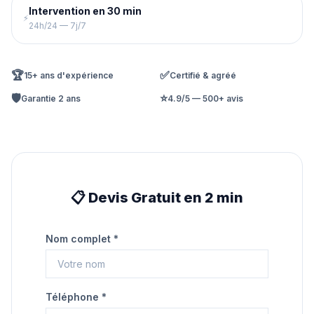
Intervention en 30 min
⚡
24h/24 — 7j/7
🏆
✅
15+ ans d'expérience
Certifié & agréé
🛡️
⭐
Garantie 2 ans
4.9/5 — 500+ avis
📋 Devis Gratuit en 2 min
Nom complet *
Téléphone *