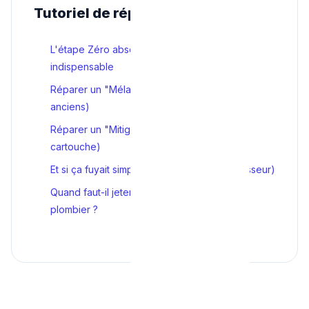
Tutoriel de réparation
L'étape Zéro absolue : la préparation
indispensable
Réparer un "Mélangeur" (2 têtes / modèles
anciens)
Réparer un "Mitigeur" (1 manette centrale /
cartouche)
Et si ça fuyait simplement du bec ? (Le Mousseur)
Quand faut-il jeter l'éponge et appeler le
plombier ?