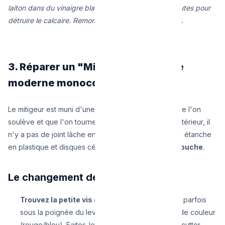
laiton dans du vinaigre blanc chaud pendant 20 minutes pour
détruire le calcaire. Remontez le tout en sens inverse.
3. Réparer un "Mitigeur" (Système
moderne monocommande)
Le mitigeur est muni d'une seule grande poignée que l'on
soulève et que l'on tourne de gauche à droite. À l'intérieur, il
n'y a pas de joint lâche en caoutchouc, mais un bloc étanche
en plastique et disques céramiques appelé :
la cartouche
.
Le changement de cartouche :
Trouvez la petite vis cachée :
Sur le devant ou parfois
sous la poignée du levier, il y a un infime cache de couleur
(rouge/bleu). Faites-le sauter avec une lame de cutter.