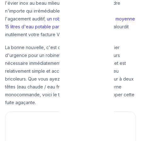
l'évier inox au beau milieu de la nuit a le don de rendre
n'importe qui irrémédiablement nerveux. Au-delà de
l'agacement auditif,
un robinet qui goutte gaspille en moyenne
15 litres d'eau potable par jour
. Sur une année, cela alourdit
inutilement votre facture VIVAQUA.
La bonne nouvelle, c'est que faire appel à un plombier
d'urgence pour un robinet qui suinte n'est pas toujours
nécessaire immédiatement. La mécanique d'un robinet est
relativement simple et accessible aux amateurs un peu
bricoleurs. Que vous ayez un vieux robinet mélangeur à deux
têtes (eau chaude / eau froide) ou un mitigeur moderne
monocommande, voici le tutoriel pas à pas pour stopper cette
fuite agaçante.