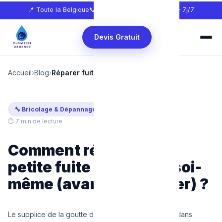
📍 Toute la Belgique
📞
0465 68 51 58
🕐 24h/24 — 7j/7
Devis Gratuit
Accueil
›
Blog
›
Réparer fuite de robinet soi-même
🔧 Bricolage & Dépannage
Mis à jour : Avril 2026
⏱ 7 min de lecture
Comment réparer une
petite fuite de robinet soi-
même (avant le plombier) ?
Le supplice de la goutte d'eau... Un "ploc" régulier dans