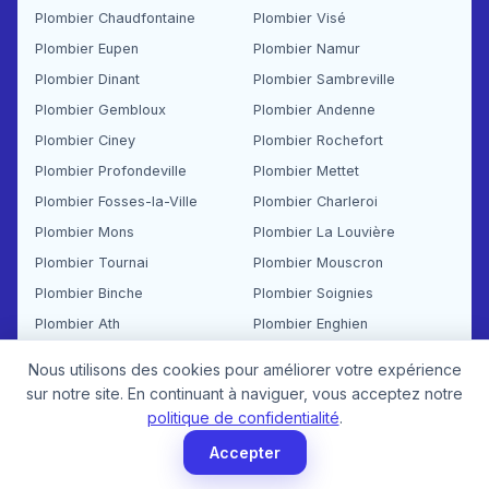
Plombier Chaudfontaine
Plombier Visé
Plombier Eupen
Plombier Namur
Plombier Dinant
Plombier Sambreville
Plombier Gembloux
Plombier Andenne
Plombier Ciney
Plombier Rochefort
Plombier Profondeville
Plombier Mettet
Plombier Fosses-la-Ville
Plombier Charleroi
Plombier Mons
Plombier La Louvière
Plombier Tournai
Plombier Mouscron
Plombier Binche
Plombier Soignies
Plombier Ath
Plombier Enghien
Plombier Braine-le-Comte
Plombier Louvain
Nous utilisons des cookies pour améliorer votre expérience
Plombier Vilvorde
Plombier Hal
sur notre site. En continuant à naviguer, vous acceptez notre
politique de confidentialité
.
Plombier Dilbeek
Plombier Zaventem
Plombier Tervuren
Plombier Overijse
Accepter
Plombier Hoeilaart
Plombier Beersel