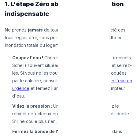
1. L'étape Zéro absolue : la préparation
indispensable
Ne prenez
jamais
de tournevis avant d'avoir respecté ces
trois règles d'or, sous peine de transformer une goutte en
inondation totale du logement :
Coupez l'eau !
Cherchez les mini-vannes d'arrêt (robinets
Schell) souvent situées sous le lavabo ou l'évier et serrez-
les. Si vous ne les trouvez pas, ou si elles sont bloquées
par le calcaire, consultez notre guide pour
couper l'eau en
urgence
et fermez l'arrivée générale près du compteur
d'eau.
Videz la pression :
Une fois l'eau fermée, ouvrez le
robinet défectueux en grand pour purger l'eau résiduelle.
S'il ne coule plus rien, l'opération est sécurisée.
Fermez la bonde de l'évier :
Mettez le bouchon dans