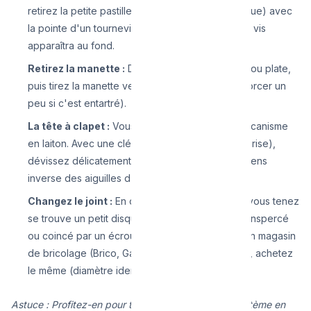
retirez la petite pastille de couleur (rouge ou bleue) avec
la pointe d'un tournevis plat ou un cutter fin. Une vis
apparaîtra au fond.
Retirez la manette :
Dévissez la vis cruciforme ou plate,
puis tirez la manette vers le haut (il faut parfois forcer un
peu si c'est entartré).
La tête à clapet :
Vous voyez dorénavant le mécanisme
en laiton. Avec une clé à molette (ou pince multiprise),
dévissez délicatement le bloc en laiton dans le sens
inverse des aiguilles d'une montre.
Changez le joint :
En dessous de "la tête" que vous tenez
se trouve un petit disque en caoutchouc noir, transpercé
ou coincé par un écrou. Enlevez-le. Allez dans un magasin
de bricolage (Brico, Gamma) avec votre modèle, achetez
le même (diamètre identique), et remplacez-le.
Astuce : Profitez-en pour tremper l'ensemble du système en