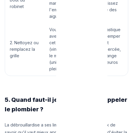
marque sur le chrome) et dévissez
robinet
l'embout dans le sens inverse des
aiguilles d'une montre.
Vous verrez un embout en plastique
avec une fine grille. Laissez tremper
2. Nettoyez ou
cet embout dans du détartrant
remplacez la
(vinaigre pur). Si la grille est percée,
grille
le mousseur complet de rechange
(universel) coûte moins de 3 euros
plein tarif.
5. Quand faut-il jeter l'éponge et appeler
le plombier ?
La débrouillardise a ses limites. Il est parfois judicieux de
savoir qu'il vaut mieux appeler un vrai plombier afin d'éviter la