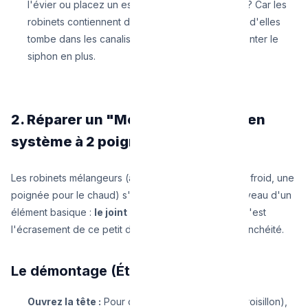
l'évier ou placez un essuie sur le trou. Pourquoi ? Car les
robinets contiennent des vis minuscules. Si l'une d'elles
tombe dans les canalisations, vous devrez démonter le
siphon en plus.
2. Réparer un "Mélangeur" (L'ancien
système à 2 poignées)
Les robinets mélangeurs (avec une poignée pour le froid, une
poignée pour le chaud) s'usent généralement au niveau d'un
élément basique :
le joint clapet en caoutchouc
. C'est
l'écrasement de ce petit disque noir qui assure l'étanchéité.
Le démontage (Étape par étape) :
Ouvrez la tête :
Pour démonter la poignée (le croisillon),