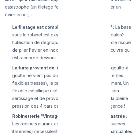
catastrophe (un filetage forcé nécessitant de racheter un
évier entier) :
Le filetage est complètement "grippé/soudé" :
La base
sous le robinet est oxydée et refuse de tourner malgré
l'utilisation de dégrippant (WD-40). Forcer sur la clé risque
de plier l'évier en inox ou de casser le tuyau en cuivre qui
est raccordé dessous.
La fuite provient de la base sous l'évier :
Si le goutte-à-
goutte ne vient pas du bec, mais de sous l'armoire (les
flexibles tressés), le problème vient du raccordement. Un
flexible métallique usé menace de s'arracher de son
sertissage et de provoquer une inondation sous la pleine
pression des 4 bars de la capitale. Appelez d'urgence !
Robinetterie "Vintage" ou Haute Gamme encastrée :
Les robinets muraux coûteux (Grohe encastré, douches
italiennes) nécessitent souvent des pinces non marquantes