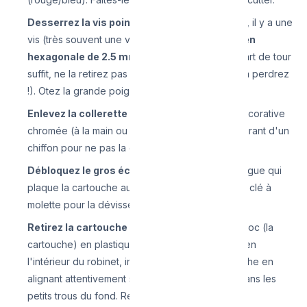
Desserrez la vis pointeau :
À l'intérieur du trou, il y a une
vis (très souvent une vis nécessitant une clé
Allen
hexagonale de 2.5 mm ou 3 mm
). Un léger quart de tour
suffit, ne la retirez pas entièrement (sinon vous la perdrez
!). Otez la grande poignée par le haut.
Enlevez la collerette :
Dévissez la collerette décorative
chromée (à la main ou avec prudence en l'entourant d'un
chiffon pour ne pas la griffer avec une pince).
Débloquez le gros écrou en laiton :
C'est la bague qui
plaque la cartouche au fond. Utilisez une grosse clé à
molette pour la dévisser.
Retirez la cartouche et remplacez :
Tirez le bloc (la
cartouche) en plastique vers le haut. Essuyez bien
l'intérieur du robinet, insérez la nouvelle cartouche en
alignant attentivement ses ergots de centrage dans les
petits trous du fond. Resserrez l'écrou de laiton