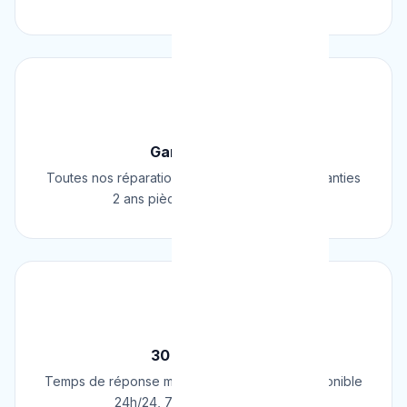
🛡️
Garantie 2 Ans
Toutes nos réparations et installations sont garanties
2 ans pièces et main d'œuvre.
⚡
30 Min Chrono
Temps de réponse moyen de 30 minutes. Disponible
24h/24, 7j/7, 365 jours par an.