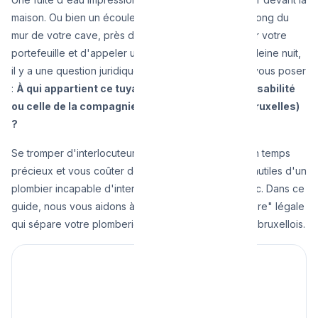
maison. Ou bien un écoulement suspect apparaît le long du
mur de votre cave, près du compteur. Avant de sortir votre
portefeuille et d'appeler un artisan en urgence en pleine nuit,
il y a une question juridique et technique cruciale à vous poser
:
À qui appartient ce tuyau ? Est-ce votre responsabilité
ou celle de la compagnie des eaux (VIVAQUA à Bruxelles)
?
Se tromper d'interlocuteur peut vous faire perdre un temps
précieux et vous coûter des frais de déplacement inutiles d'un
plombier incapable d'intervenir sur le domaine public. Dans ce
guide, nous vous aidons à tracer la fameuse "frontière" légale
qui sépare votre plomberie privée du réseau public bruxellois.