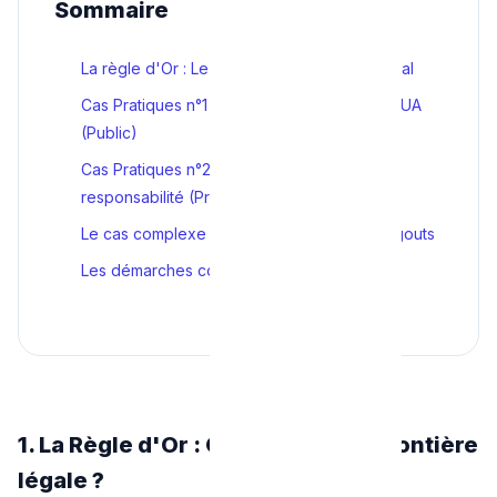
Sommaire
La règle d'Or : Le "Point de Séparation" légal
Cas Pratiques n°1 : La fuite relève de VIVAQUA
(Public)
Cas Pratiques n°2 : La fuite est de votre
responsabilité (Privé)
Le cas complexe des eaux usées et des égouts
Les démarches correctes en cas de litige
1. La Règle d'Or : Où se trouve la frontière
légale ?