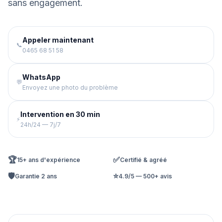
sans engagement.
Appeler maintenant
📞
0465 68 51 58
WhatsApp
💬
Envoyez une photo du problème
Intervention en 30 min
⚡
24h/24 — 7j/7
🏆
✅
15+ ans d'expérience
Certifié & agréé
🛡️
⭐
Garantie 2 ans
4.9/5 — 500+ avis