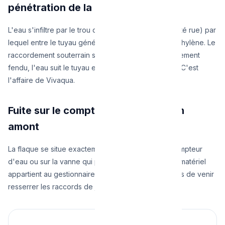
pénétration de la cave
L'eau s'infiltre par le trou dans le mur de façade (côté rue) par
lequel entre le tuyau général en plomb ou en polyéthylène. Le
raccordement souterrain sous le trottoir est probablement
fendu, l'eau suit le tuyau et atterrit dans votre cave. C'est
l'affaire de Vivaqua.
Fuite sur le compteur ou la vanne en
amont
La flaque se situe exactement sous le cadran du compteur
d'eau ou sur la vanne qui précède le compteur. Ce matériel
appartient au gestionnaire. C'est à lui ses techniciens de venir
resserrer les raccords de jauge.