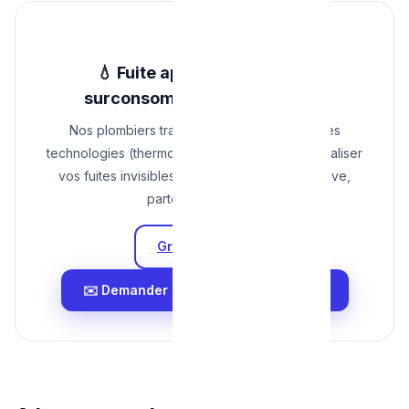
💧 Fuite après compteur ou
surconsommation anormale ?
Nos plombiers traceurs utilisent les dernières
technologies (thermovision, ultrasons) pour localiser
vos fuites invisibles de manière non-destructive,
partout à Bruxelles.
Grille Tarifaire
✉️ Demander une Recherche de Fuite