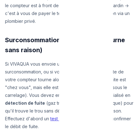
le compteur est à front de rue et la fuite est dans le jardin ->
c'est à vous de payer le terrassement et la réparation via un
plombier privé.
Surconsommation (Le compteur tourne
sans raison)
Si VIVAQUA vous envoie une lettre signalant une
surconsommation, ou si vous observez que la roulette de
votre compteur tourne alors que tout est fermé, la fuite est
"chez vous", mais elle est cachée (dans une gaine, sous le
carrelage). Vous devez engager un technicien spécialisé en
détection de fuite
(gaz traceur, caméra endoscopique) pour
qu'il trouve le trou sans démolir inutilement votre maison.
Effectuez d'abord un
test de compteur d'eau
pour confirmer
le débit de fuite.