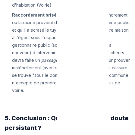
d'habitation (Voirie).
Raccordement brisé sous le trottoir :
Si l'effondrement
ou la racine provient d'un arbre situé sur le domaine public
et qu'il a écrasé le tuyau d'évacuation reliant votre maison
à l'égout sous l'espace public routier, c'est au
gestionnaire public (souvent délégué à Vivaqua à
nouveau) d'intervenir. Souvent, un de nos déboucheurs
devra faire un
passage de caméra d'insertion
pour prouver
matériellement (avec rapport écrit à la clé) que le cassure
se trouve "sous le domaine public" avant que la commune
n'accepte de prendre en charge les énormes frais de
voirie.
5. Conclusion : Que faire en cas de doute
persistant ?