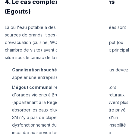
4. Le cas complexe des évacuations
(Egouts)
Là où l'eau potable a des règles claires, les eaux usées sont
sources de grands litiges émotionnels ! Vos tuyaux
d'évacuation (cuisine, WC) se rejoignent en un sterfput (ou
chambre de visite) avant de rejoindre le grand égout principal
situé sous le tarmac de la rue.
Canalisation bouchée sous votre maison :
Vous devez
appeler une entreprise de débouchage privée.
L'égout communal refoule dans votre cave :
Lors
d'orages violents à Bruxelles, les collecteurs sturcturaux
(appartenant à la Région ou la Commune) ne peuvent plus
absorber les eaux pluviales et refoulent dans votre privé.
S'il n'y a pas de clapet anti-retour ou qu'il s'agit d'un
dysfonctionnement du collecteur public, la responsabilité
incombe au service technique de votre commune