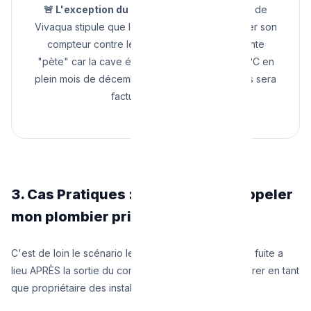
🚨 L'exception du gel :
Le règlement général de
Vivaqua stipule que le propriétaire doit protéger son
compteur contre le gel. Si le compteur en fonte
"pète" car la cave était laissée ouverte par -5°C en
plein mois de décembre, le remplacement vous sera
facturé lourdement.
3. Cas Pratiques : Quand dois-je appeler
mon plombier privé ?
C'est de loin le scénario le plus fréquent. Dès que la fuite a
lieu APRÈS la sortie du compteur, c'est à vous de gérer en tant
que propriétaire des installations.