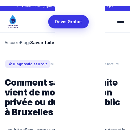
📍 Toute la Belgique
📞
0465 68 51 58
🕐 24h/24 — 7j/7
Devis Gratuit
Accueil
›
Blog
›
Savoir fuite réseau public ou privée
🔎 Diagnostic et Droit
Mis à jour : Mars 2025
⏱ 6 min de lecture
Comment savoir si la fuite
vient de mon installation
privée ou du réseau public
à Bruxelles ?
Une fuite d'eau impressionnante inonde votre trottoir devant la