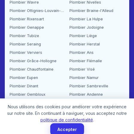
Plombier Wavre
Plombier Nivelles
Plombier Ottignies-Louvain-la-Neuve
Plombier Braine-l'Alleud
Plombier Rixensart
Plombier La Hulpe
Plombier Genappe
Plombier Jodoigne
Plombier Tubize
Plombier Liège
Plombier Seraing
Plombier Herstal
Plombier Verviers
Plombier Ans
Plombier Grâce-Hollogne
Plombier Flémalle
Plombier Chaudfontaine
Plombier Visé
Plombier Eupen
Plombier Namur
Plombier Dinant
Plombier Sambreville
Plombier Gembloux
Plombier Andenne
Nous utilisons des cookies pour améliorer votre expérience
Plombier Ciney
Plombier Rochefort
sur notre site. En continuant à naviguer, vous acceptez notre
Plombier Profondeville
Plombier Mettet
politique de confidentialité
.
Plombier Fosses-la-Ville
Plombier Charleroi
Accepter
Plombier Mons
Plombier La Louvière