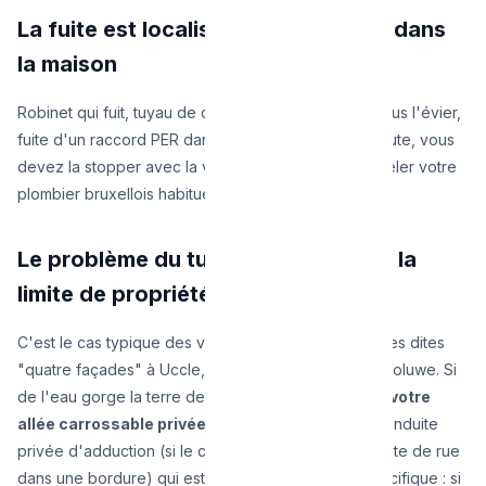
La fuite est localisée et bien visible dans
la maison
Robinet qui fuit, tuyau de chaudière troué, flaque sous l'évier,
fuite d'un raccord PER dans la buanderie. Aucun doute, vous
devez la stopper avec la vanne générale, puis appeler votre
plombier bruxellois habituel.
Le problème du tuyau enterré entre la
limite de propriété et la maison
C'est le cas typique des villas ou maisons unifamiliales dites
"quatre façades" à Uccle, Watermael-Boitsfort ou Woluwe. Si
de l'eau gorge la terre de
votre jardin privé ou de votre
allée carrossable privée
, c'est généralement la conduite
privée d'adduction (si le compteur est installé en limite de rue
dans une bordure) qui est percée. Dans ce cas spécifique : si