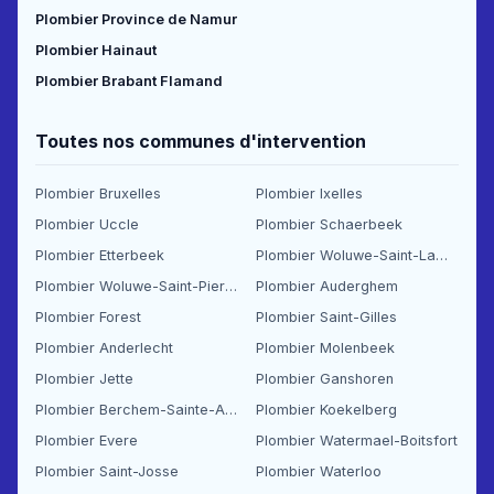
Plombier Province de Namur
Plombier Hainaut
Plombier Brabant Flamand
Toutes nos communes d'intervention
Plombier Bruxelles
Plombier Ixelles
Plombier Uccle
Plombier Schaerbeek
Plombier Etterbeek
Plombier Woluwe-Saint-Lambert
Plombier Woluwe-Saint-Pierre
Plombier Auderghem
Plombier Forest
Plombier Saint-Gilles
Plombier Anderlecht
Plombier Molenbeek
Plombier Jette
Plombier Ganshoren
Plombier Berchem-Sainte-Agathe
Plombier Koekelberg
Plombier Evere
Plombier Watermael-Boitsfort
Plombier Saint-Josse
Plombier Waterloo