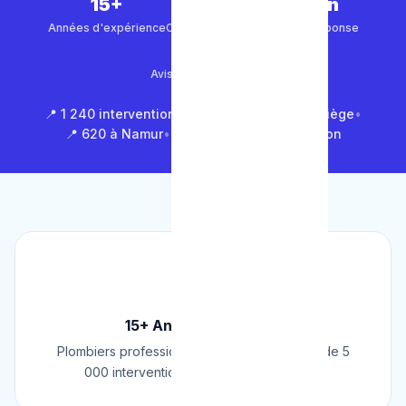
15+
5 000+
30 min
Années d'expérience
Clients satisfaits
Temps de réponse
4.9/5
Avis Google (500+)
📍 1 240 interventions à Bruxelles
•
📍 850 à Liège
•
📍 620 à Namur
•
📍 1 430 en Brabant Wallon
🏆
15+ Ans d'Expérience
Plombiers professionnels depuis 2009. Plus de 5
000 interventions réussies en Belgique.