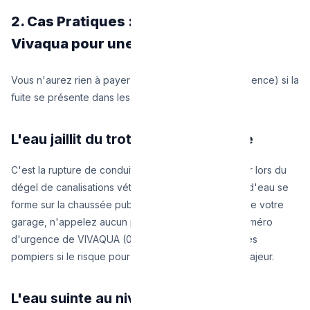
2. Cas Pratiques : Quand appeler
Vivaqua pour une fuite ?
Vous n'aurez rien à payer (sauf exception de négligence) si la
fuite se présente dans les cas suivants :
L'eau jaillit du trottoir ou de la voirie
C'est la rupture de conduite. Très fréquents en hiver lors du
dégel de canalisations vétustes en fonte. Si un trou d'eau se
forme sur la chaussée publique et inonde la pente de votre
garage, n'appelez aucun plombier. Composez le numéro
d'urgence de VIVAQUA (02 739 52 11) ou appelez les
pompiers si le risque pour la sécurité publique est majeur.
L'eau suinte au niveau du mur de