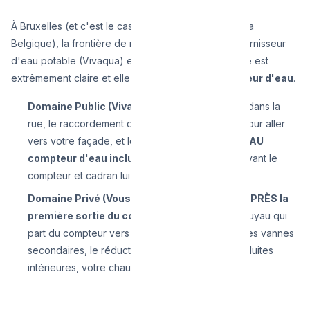
À Bruxelles (et c'est le cas globalement dans toute la
Belgique), la frontière de responsabilité entre le fournisseur
d'eau potable (Vivaqua) et le propriétaire / locataire est
extrêmement claire et elle porte un nom :
le Compteur d'eau
.
Domaine Public (Vivaqua) :
La Conduite-mère dans la
rue, le raccordement qui passe sous le trottoir pour aller
vers votre façade, et le tuyau qui arrive
JUSQU'AU
compteur d'eau inclus
(vanne d'arrêt située avant le
compteur et cadran lui-même).
Domaine Privé (Vous) :
Tout ce qui se trouve
APRÈS la
première sortie du compteur
(c'est-à-dire le tuyau qui
part du compteur vers l'intérieur de la maison), les vannes
secondaires, le réducteur de pression, vos conduites
intérieures, votre chaudière, et vos robinets.