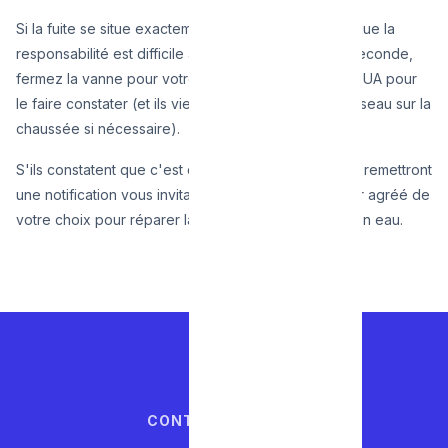
Si la fuite se situe exactement au niveau du mur, et que la
responsabilité est difficile à attribuer à la première seconde,
fermez la vanne pour votre sécurité, appelez VIVAQUA pour
le faire constater (et ils viendront fermer la vanne réseau sur la
chaussée si nécessaire).
S'ils constatent que c'est du domaine privé, ils vous remettront
une notification vous invitant à contacter un plombier agréé de
votre choix pour réparer la brèche avant la remise en eau.
CONTACTEZ-NOUS