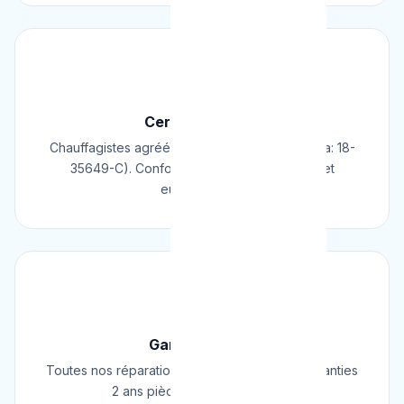
📜
Certifié & Agréé
Chauffagistes agréés Cerga/Cedicol (N° Cerga: 18-
35649-C). Conformes aux normes belges et
européennes.
🛡️
Garantie 2 Ans
Toutes nos réparations et installations sont garanties
2 ans pièces et main d'œuvre.