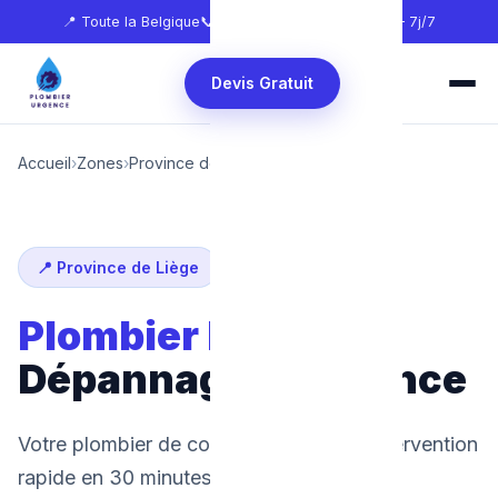
📍 Toute la Belgique
📞
0465 68 51 58
🕐 24h/24 — 7j/7
Devis Gratuit
Accueil
›
Zones
›
Province de Liège
›
Eupen
📍 Province de Liège
Plombier Eupen
:
Dépannage d'urgence
Votre plombier de confiance à Eupen. Intervention
rapide en 30 minutes, 24h/24 et 7j/7.