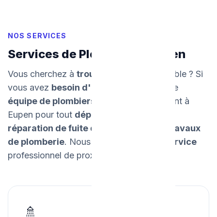
NOS SERVICES
Services de Plomberie à Eupen
Vous cherchez à
trouver un plombier
fiable ? Si
vous avez
besoin d'un dépannage
, notre
équipe de plombiers
intervient rapidement à
Eupen pour tout
dépannage urgent
, la
réparation de fuite d'eau
, et tous vos
travaux
de plomberie
. Nous
garantissons un service
professionnel de proximité.
🚿