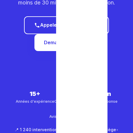
moins de 30 minutes dans votre région.
Appeler le 0465 68 51 58
Demander un devis
15+
5 000+
30 min
Années d'expérience
Clients satisfaits
Temps de réponse
4.9/5
Avis Google (500+)
📍 1 240 interventions à Bruxelles
•
📍 850 à Liège
•