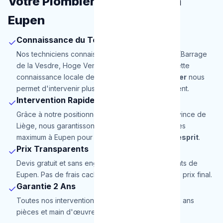
Votre Plombier de Proximité à
Eupen
Connaissance du Terrain
✓
Nos techniciens connaissent parfaitement Eupen (Barrage
de la Vesdre, Hoge Venen, Centre historique). Cette
connaissance locale de notre
service de plombier
nous
permet d'intervenir plus rapidement et efficacement.
Intervention Rapide
✓
Grâce à notre positionnement stratégique en Province de
Liège, nous garantissons une arrivée en 30 minutes
maximum à Eupen pour une totale
tranquillité d'esprit
.
Prix Transparents
✓
Devis gratuit et sans engagement pour les habitants de
Eupen. Pas de frais cachés, le prix annoncé est le prix final.
Garantie 2 Ans
✓
Toutes nos interventions à Eupen sont garanties 2 ans
pièces et main d'œuvre.