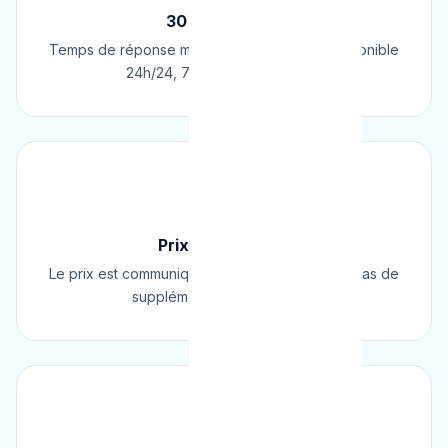
30 Min Chrono
Temps de réponse moyen de 30 minutes. Disponible
24h/24, 7j/7, 365 jours par an.
💰
Prix Fixe Garanti
Le prix est communiqué AVANT l'intervention. Pas de
supplément surprise, jamais.
⭐