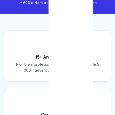
📍 620 à Namur
•
📍 1 430 en Brabant Wallon
🏆
15+ Ans d'Expérience
Plombiers professionnels depuis 2009. Plus de 5
000 interventions réussies en Belgique.
📜
Certifié & Agréé