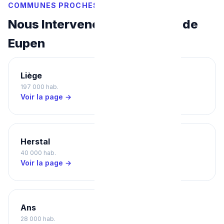
COMMUNES PROCHES
Nous Intervenons Aussi Près de
Eupen
Liège
Seraing
197 000 hab.
64 000 hab.
Voir la page →
Voir la page →
Herstal
Verviers
40 000 hab.
56 000 hab.
Voir la page →
Voir la page →
Ans
28 000 hab.