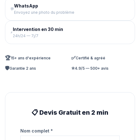
WhatsApp
💬
Envoyez une photo du problème
Intervention en 30 min
⚡
24h/24 — 7j/7
🏆
✅
15+ ans d'expérience
Certifié & agréé
🛡️
⭐
Garantie 2 ans
4.9/5 — 500+ avis
📋 Devis Gratuit en 2 min
Nom complet *