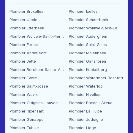
Plombier Bruxelles
Plombier Ixelles
Plombier Uccle
Plombier Schaerbeek
Plombier Etterbeek
Plombier Woluwe-Saint-Lambert
Plombier Woluwe-Saint-Pierre
Plombier Auderghem
Plombier Forest
Plombier Saint-Gilles
Plombier Anderlecht
Plombier Molenbeek
Plombier Jette
Plombier Ganshoren
Plombier Berchem-Sainte-Agathe
Plombier Koekelberg
Plombier Evere
Plombier Watermael-Boitsfort
Plombier Saint-Josse
Plombier Waterloo
Plombier Wavre
Plombier Nivelles
Plombier Ottignies-Louvain-la-Neuve
Plombier Braine-l'Alleud
Plombier Rixensart
Plombier La Hulpe
Plombier Genappe
Plombier Jodoigne
Plombier Tubize
Plombier Liège