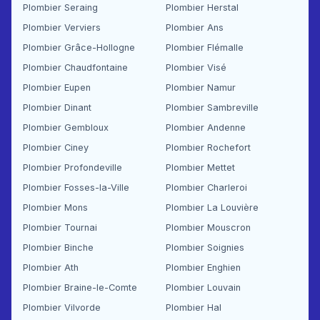
Plombier Seraing
Plombier Herstal
Plombier Verviers
Plombier Ans
Plombier Grâce-Hollogne
Plombier Flémalle
Plombier Chaudfontaine
Plombier Visé
Plombier Eupen
Plombier Namur
Plombier Dinant
Plombier Sambreville
Plombier Gembloux
Plombier Andenne
Plombier Ciney
Plombier Rochefort
Plombier Profondeville
Plombier Mettet
Plombier Fosses-la-Ville
Plombier Charleroi
Plombier Mons
Plombier La Louvière
Plombier Tournai
Plombier Mouscron
Plombier Binche
Plombier Soignies
Plombier Ath
Plombier Enghien
Plombier Braine-le-Comte
Plombier Louvain
Plombier Vilvorde
Plombier Hal