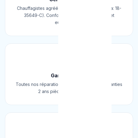
Chauffagistes agréés Cerga/Cedicol (N° Cerga: 18-
35649-C). Conformes aux normes belges et
européennes.
🛡️
Garantie 2 Ans
Toutes nos réparations et installations sont garanties
2 ans pièces et main d'œuvre.
⚡