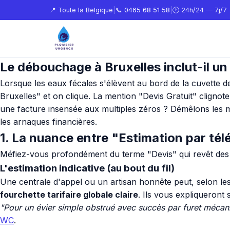
📍 Toute la Belgique
|
📞
0465 68 51 58
|
🕐 24h/24 — 7j/7
Le débouchage à Bruxelles inclut-il un d
Lorsque les eaux fécales s'élèvent au bord de la cuvette d
Bruxelles" et on clique. La mention "Devis Gratuit" clignot
une facture insensée aux multiples zéros ? Démêlons les m
les arnaques financières.
1. La nuance entre "Estimation par té
Méfiez-vous profondément du terme "Devis" qui revêt des sig
L'estimation indicative (au bout du fil)
Une centrale d'appel ou un artisan honnête peut, selon l
fourchette tarifaire globale claire
. Ils vous expliqueront
"Pour un évier simple obstrué avec succès par furet mécaniq
WC
.