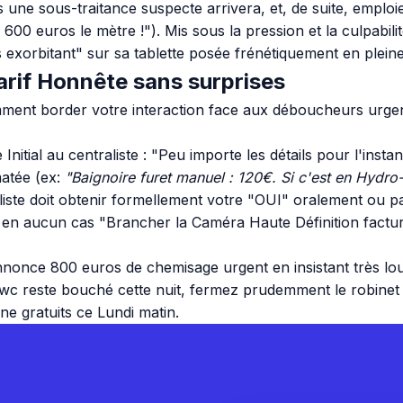
 une sous-traitance suspecte arrivera, et, de suite, emploi
600 euros le mètre !"). Mis sous la pression et la culpabili
orbitant" sur sa tablette posée frénétiquement en pleine 
arif Honnête sans surprises
ent border votre interaction face aux déboucheurs urgents 
nitial au centraliste : "Peu importe les détails pour l'ins
matée (ex:
"Baignoire furet manuel : 120€. Si c'est en Hydr
iste doit obtenir formellement votre "OUI" oralement ou p
peut en aucun cas "Brancher la Caméra Haute Définition fac
nnonce 800 euros de chemisage urgent en insistant très lo
e wc reste bouché cette nuit, fermez prudemment le robine
ne gratuits ce Lundi matin.