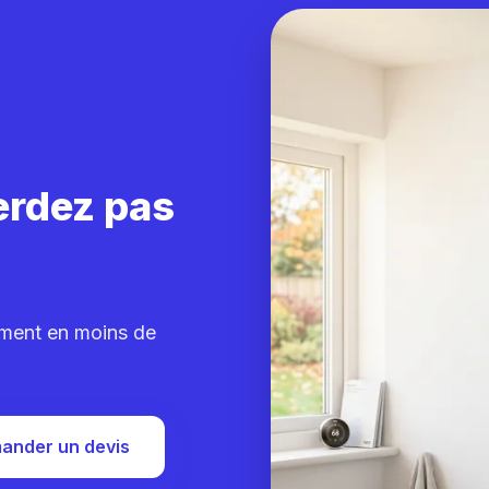
erdez pas
ement en moins de
ander un devis