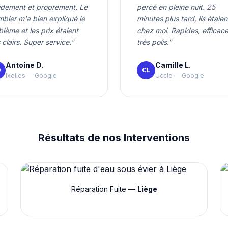
idement et proprement. Le
percé en pleine nuit. 25
mbier m'a bien expliqué le
minutes plus tard, ils étaien
blème et les prix étaient
chez moi. Rapides, efficace
 clairs. Super service."
très polis."
Antoine D.
Camille L.
D
CL
Ixelles — Google
Uccle — Google
Résultats de nos Interventions
Réparation Fuite —
Liège