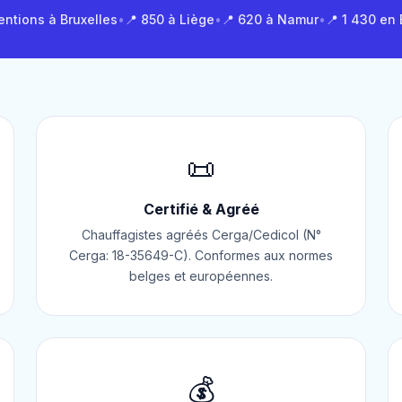
entions à Bruxelles
•
📍 850 à Liège
•
📍 620 à Namur
•
📍 1 430 en
📜
Certifié & Agréé
Chauffagistes agréés Cerga/Cedicol (N°
Cerga: 18-35649-C). Conformes aux normes
belges et européennes.
💰