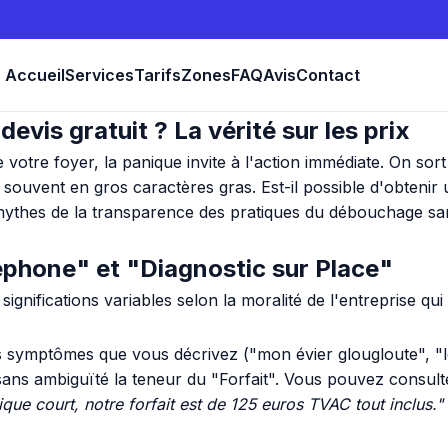
Accueil
Services
Tarifs
Zones
FAQ
Avis
Contact
evis gratuit ? La vérité sur les prix
e votre foyer, la panique invite à l'action immédiate. On 
e souvent en gros caractères gras. Est-il possible d'obtenir
ythes de la transparence des pratiques du débouchage sanit
léphone" et "Diagnostic sur Place"
nifications variables selon la moralité de l'entreprise qui 
es symptômes que vous décrivez ("mon évier glougloute", 
 sans ambiguïté la teneur du "Forfait". Vous pouvez consul
ue court, notre forfait est de 125 euros TVAC tout inclus."