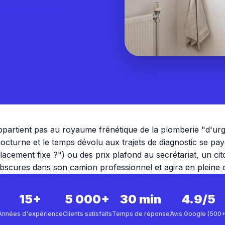
ppartient pas au royaume frénétique de la plomberie "d'ur
nocturne et le temps dévolu aux trajets de diagnostic se pa
placement fixe ?") ou des prix plafond au secrétariat, un 
 obscures dans son camion professionnel et agira en pleine 
15+
5 000+
30 min
4.9/5
Années d'expérience
Clients satisfaits
Temps de réponse
Avis Google (500+