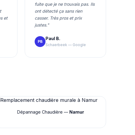
fuite que je ne trouvais pas. Ils
t
ont détecté ça sans rien
s et
casser. Très pros et prix
justes."
Paul B.
PB
Schaerbeek — Google
Dépannage Chaudière —
Namur