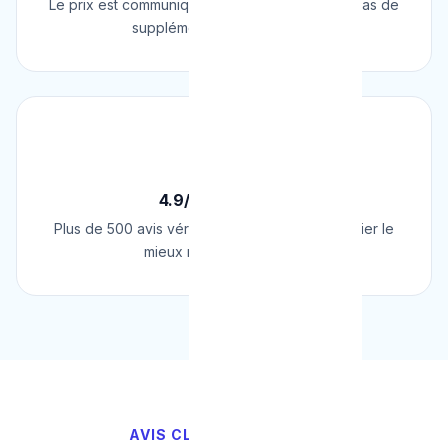
Le prix est communiqué AVANT l'intervention. Pas de
supplément surprise, jamais.
⭐
4.9/5 sur Google
Plus de 500 avis vérifiés sur Google. Le plombier le
mieux noté de Belgique.
AVIS CLIENTS VÉRIFIÉS