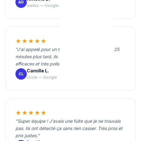
AD
Ixelles — Google
★★★★★
"J'ai appelé pour un tuyau percé en pleine nuit. 25
minutes plus tard, ils étaient chez moi. Rapides,
efficaces et très polis."
Camille L.
CL
Uccle — Google
★★★★★
"Super équipe ! J'avais une fuite que je ne trouvais
pas. Ils ont détecté ça sans rien casser. Très pros et
prix justes."