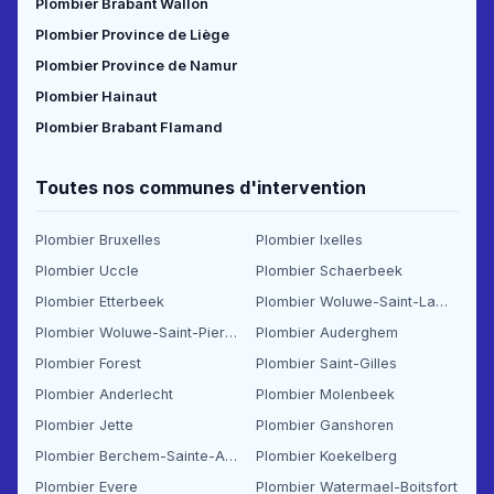
Plombier Brabant Wallon
Plombier Province de Liège
Plombier Province de Namur
Plombier Hainaut
Plombier Brabant Flamand
Toutes nos communes d'intervention
Plombier Bruxelles
Plombier Ixelles
Plombier Uccle
Plombier Schaerbeek
Plombier Etterbeek
Plombier Woluwe-Saint-Lambert
Plombier Woluwe-Saint-Pierre
Plombier Auderghem
Plombier Forest
Plombier Saint-Gilles
Plombier Anderlecht
Plombier Molenbeek
Plombier Jette
Plombier Ganshoren
Plombier Berchem-Sainte-Agathe
Plombier Koekelberg
Plombier Evere
Plombier Watermael-Boitsfort