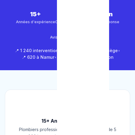
15+
5 000+
30 min
Années d'expérience
Clients satisfaits
Temps de réponse
4.9/5
Avis Google (500+)
📍 1 240 interventions à Bruxelles
•
📍 850 à Liège
•
📍 620 à Namur
•
📍 1 430 en Brabant Wallon
🏆
15+ Ans d'Expérience
Plombiers professionnels depuis 2009. Plus de 5