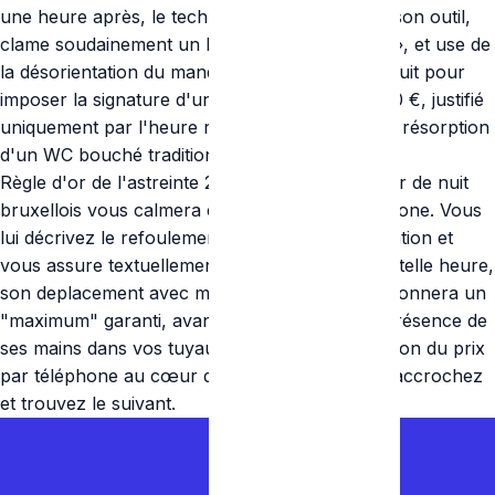
une heure après, le technicien, pressé, injecte son outil,
clame soudainement un bouchon « titanesque », et use de
la désorientation du manque d’informations la nuit pour
imposer la signature d'un devis arbitraire à 1200 €, justifié
uniquement par l'heure reculée, pour la simple résorption
d'un WC bouché traditionnellement.
Règle d'or de l'astreinte 24/24 : Le vrai plombier de nuit
bruxellois vous calmera en 2 minutes au téléphone. Vous
lui décrivez le refoulement, il valide la configuration et
vous assure textuellement que de telle heure à telle heure,
son deplacement avec majoration 100% vous donnera un
"maximum" garanti, avant toute signature ou présence de
ses mains dans vos tuyaux. Exigez la confirmation du prix
par téléphone au cœur de la nuit. S'il refuse, raccrochez
et trouvez le suivant.