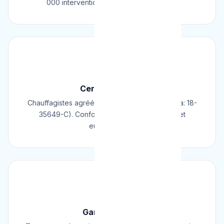
000 interventions réussies en Belgique.
📜
Certifié & Agréé
Chauffagistes agréés Cerga/Cedicol (N° Cerga: 18-
35649-C). Conformes aux normes belges et
européennes.
🛡️
Garantie 2 Ans