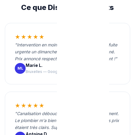
Ce que Disent Nos Clients
★★★★★
"Intervention en moins de 20 minutes pour une fuite
urgente un dimanche soir. Travail propre et soigné.
Prix annoncé respecté. Je recommande vivement !"
Marie L.
ML
Bruxelles — Google
★★★★★
"Canalisation débouchée rapidement et proprement.
Le plombier m'a bien expliqué le problème et les prix
étaient très clairs. Super service."
Antoine D.