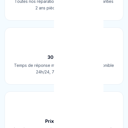
Toutes nos réparations et installations sont garanties
2 ans pièces et main d'œuvre.
⚡
30 Min Chrono
Temps de réponse moyen de 30 minutes. Disponible
24h/24, 7j/7, 365 jours par an.
💰
Prix Fixe Garanti