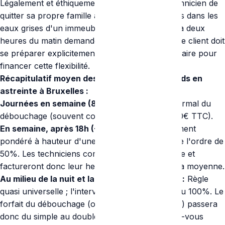
Légalement et éthiquement, demander à un technicien de
quitter sa propre famille afin de plonger les bras dans les
eaux grises d'un immeuble inconnu un samedi à deux
heures du matin demande une compensation. Le client doit
se préparer explicitement à une majoration tarifaire pour
financer cette flexibilité.
Récapitulatif moyen des majorations standards en
astreinte à Bruxelles :
Journées en semaine (8h-18h) :
Prix forfait normal du
débouchage (souvent compris entre 90€ et 140€ TTC).
En semaine, après 18h (+Samedi) :
Habituellement
pondéré à hauteur d'une majoration salariale de l'ordre de
50%. Les techniciens commencent leur astreinte et
factureront donc leur heure une fois et demie la moyenne.
Au milieu de la nuit et la totalité du Dimanche :
Règle
quasi universelle ; l'intervention subit la prime du 100%. Le
forfait du débouchage (ou la tarification horaire) passera
donc du simple au double vis-à-vis d'un rendez-vous