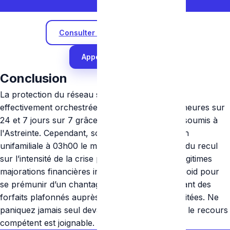
Consulter les Tarifs d'Urgence
Appeler l'astreinte
Conclusion
La protection du réseau sanitaire bruxellois est
effectivement orchestrée selon le standard 24 heures sur
24 et 7 jours sur 7 grâce à des professionnels soumis à
l'Astreinte. Cependant, solliciter une intervention
unifamiliale à 03h00 le matin d'un samedi exige du recul
sur l’intensité de la crise pour en assumer les légitimes
majorations financières inhérentes et du sang froid pour
se prémunir d’un chantage au prix, en demandant des
forfaits plafonnés auprès de références accréditées. Ne
paniquez jamais seul devant un dégât des eaux, le recours
compétent est joignable.