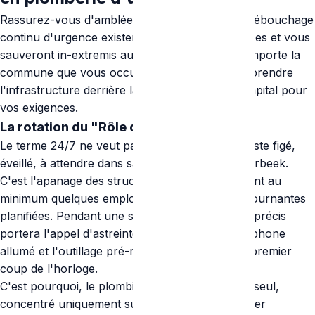
Rassurez-vous d'amblée : oui, les services de débouchage
continu d'urgence existent fermement à Bruxelles et vous
sauveront in-extremis au cœur de la nuit peu importe la
commune que vous occupez. Cependant, comprendre
l'infrastructure derrière la promesse web est capital pour
vos exigences.
La rotation du "Rôle de Garde"
Le terme 24/7 ne veut pas dire qu'un artisan reste figé,
éveillé, à attendre dans sa camionnette à Schaerbeek.
C'est l'apanage des structures structurées (ayant au
minimum quelques employés) d'organiser des tournantes
planifiées. Pendant une semaine, un technicien précis
portera l'appel d'astreinte, dormira avec le téléphone
allumé et l'outillage pré-rempli, pour réagir au premier
coup de l'horloge.
C'est pourquoi, le plombier de nuit est souvent seul,
concentré uniquement sur l'élimination du danger