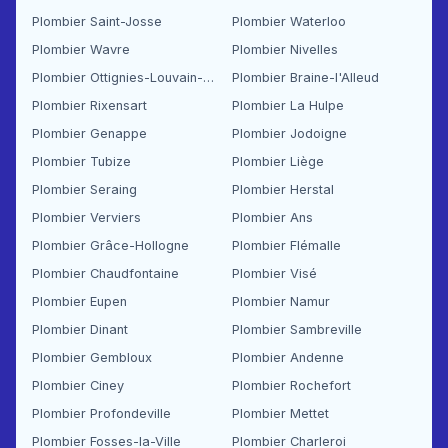
Plombier Saint-Josse
Plombier Waterloo
Plombier Wavre
Plombier Nivelles
Plombier Ottignies-Louvain-la-Neuve
Plombier Braine-l'Alleud
Plombier Rixensart
Plombier La Hulpe
Plombier Genappe
Plombier Jodoigne
Plombier Tubize
Plombier Liège
Plombier Seraing
Plombier Herstal
Plombier Verviers
Plombier Ans
Plombier Grâce-Hollogne
Plombier Flémalle
Plombier Chaudfontaine
Plombier Visé
Plombier Eupen
Plombier Namur
Plombier Dinant
Plombier Sambreville
Plombier Gembloux
Plombier Andenne
Plombier Ciney
Plombier Rochefort
Plombier Profondeville
Plombier Mettet
Plombier Fosses-la-Ville
Plombier Charleroi