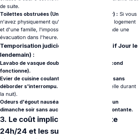
de suite.
Toilettes obstruées (Uniques au sein du foyer) :
Si vous
n'avez physiquement qu'un seul WC au sein du logement
et d'une famille, l'impossibilité sanitaire commande une
évacuation dans l'heure.
Temporisation judicieuse (Attente du tarif Jour le
lendemain) :
Lavabo de vasque double bouché (mais le second
fonctionne).
Evier de cuisine coulant très lentement, mais sans
déborder s'interrompu.
(Ne faites pas la vaisselle durant
la nuit).
Odeurs d'égout nauséabondes apparaissant un
dimanche soir sans aucune eau visible ni remontante.
3. Le coût implicite de l'astreinte
24h/24 et les suppléments liés