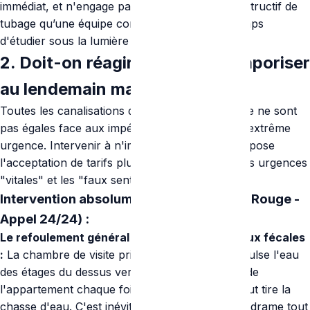
immédiat, et n'engage pas le grand chantier destructif de
tubage qu’une équipe complète prendrait le temps
d'étudier sous la lumière du jour le mardi.
2. Doit-on réagir de nuit ou temporiser
au lendemain matin ?
Toutes les canalisations d'un réseau domestique ne sont
pas égales face aux impératifs d'intervention d'extrême
urgence. Intervenir à n'importe quelle heure impose
l'acceptation de tarifs plus élevés. Analysons les urgences
"vitales" et les "faux sentiments" d'urgence.
Intervention absolument requise (Alerte Rouge -
Appel 24/24) :
Le refoulement général ou inondation des eaux fécales
:
La chambre de visite principale sature et propulse l'eau
des étages du dessus vers le rez-de-chaussée de
l'appartement chaque fois qu'un voisin d'en haut tire la
chasse d'eau. C'est inévitable, il faut stopper le drame tout