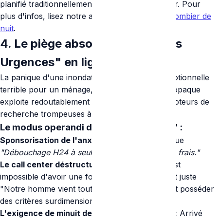
planifié traditionnellement un mardi en plein jour. Pour
plus d'infos, lisez notre article sur le
coût du plombier de
nuit
.
4. Le piège absolu des "Fausses
Urgences" en ligne
La panique d'une inondation crée une faille émotionnelle
terrible pour un ménage, failles qu'un secteur opaque
exploite redoutablement via les annonces de moteurs de
recherche trompeuses à fort budget.
Le modus operandi des arnaqueurs 24/7 :
Sponsorisation de l'anxiété :
La publicité indique
"Débouchage H24 à seulement 15 € ou 20 € de frais."
Le call center déstructuré :
Au téléphone, il est
impossible d'avoir une fourchette, ils répondent juste
"Notre homme vient tout de suite" et démentent posséder
des critères surdimensionnés.
L'exigence de minuit de l'urgence technique :
Arrivé