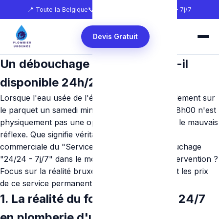
📍 Toute la Belgique
📞
0465 68 51 58
🕐 24h/24 — 7j/7
Devis Gratuit
Un débouchage à Bruxelles est-il
disponible 24h/24 et 7j/7 ?
Lorsque l'eau usée de l'évier déborde inexorablement sur
le parquet un samedi minuit, attendre le lundi à 8h00 n'est
physiquement pas une option. La panique invite le mauvais
réflexe. Que signifie véritablement l'appellation
commerciale du "Service de garde" et du débouchage
"24/24 - 7j/7" dans le monde la plomberie d'intervention ?
Focus sur la réalité bruxelloise, les astreintes, et les prix
de ce service permanent.
1. La réalité du fonctionnement 24/7
en plomberie d'urgence