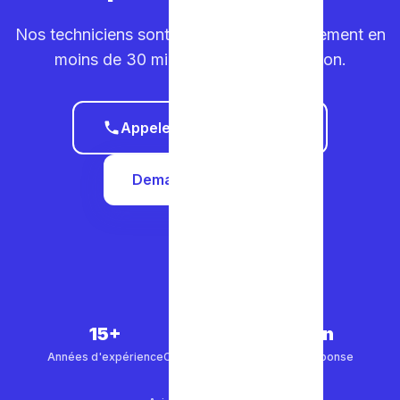
Nos techniciens sont sur la route. Déplacement en
moins de 30 minutes dans votre région.
Appeler le 0465 68 51 58
Demander un devis
15+
5 000+
30 min
Années d'expérience
Clients satisfaits
Temps de réponse
4.9/5