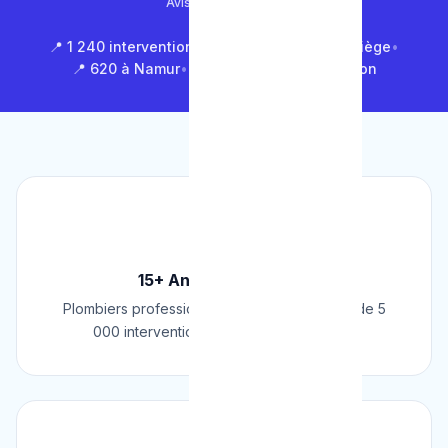
Avis Google (500+)
📍 1 240 interventions à Bruxelles
•
📍 850 à Liège
•
📍 620 à Namur
•
📍 1 430 en Brabant Wallon
🏆
15+ Ans d'Expérience
Plombiers professionnels depuis 2009. Plus de 5
000 interventions réussies en Belgique.