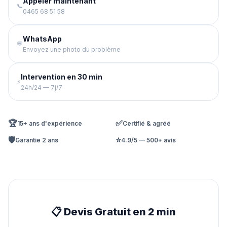
Appeler maintenant
📞
0465 68 51 58
WhatsApp
💬
Envoyez une photo du problème
Intervention en 30 min
⚡
24h/24 — 7j/7
🏆
✅
15+ ans d'expérience
Certifié & agréé
🛡️
⭐
Garantie 2 ans
4.9/5 — 500+ avis
📋 Devis Gratuit en 2 min