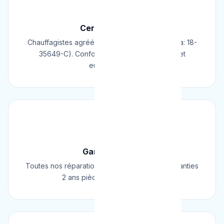
📜
Certifié & Agréé
Chauffagistes agréés Cerga/Cedicol (N° Cerga: 18-
35649-C). Conformes aux normes belges et
européennes.
🛡️
Garantie 2 Ans
Toutes nos réparations et installations sont garanties
2 ans pièces et main d'œuvre.