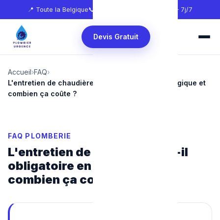
📍 Toute la Belgique
📞
0465 68 51 58
🕐 24h/24 — 7j/7
Devis Gratuit
Accueil
›
FAQ
›
L'entretien de chaudière est-il obligatoire en Belgique et
combien ça coûte ?
FAQ PLOMBERIE
L'entretien de chaudière est-il
obligatoire en Belgique et
combien ça coûte ?