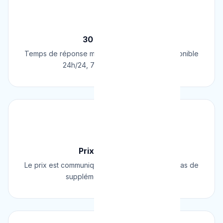
⚡
30 Min Chrono
Temps de réponse moyen de 30 minutes. Disponible
24h/24, 7j/7, 365 jours par an.
💰
Prix Fixe Garanti
Le prix est communiqué AVANT l'intervention. Pas de
supplément surprise, jamais.