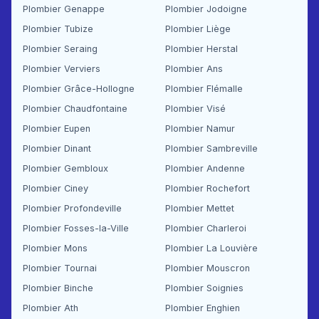
Plombier Genappe
Plombier Jodoigne
Plombier Tubize
Plombier Liège
Plombier Seraing
Plombier Herstal
Plombier Verviers
Plombier Ans
Plombier Grâce-Hollogne
Plombier Flémalle
Plombier Chaudfontaine
Plombier Visé
Plombier Eupen
Plombier Namur
Plombier Dinant
Plombier Sambreville
Plombier Gembloux
Plombier Andenne
Plombier Ciney
Plombier Rochefort
Plombier Profondeville
Plombier Mettet
Plombier Fosses-la-Ville
Plombier Charleroi
Plombier Mons
Plombier La Louvière
Plombier Tournai
Plombier Mouscron
Plombier Binche
Plombier Soignies
Plombier Ath
Plombier Enghien