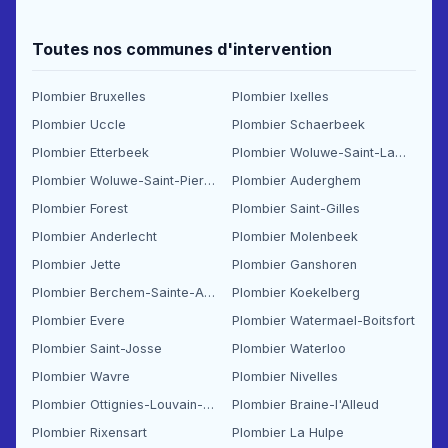
Toutes nos communes d'intervention
Plombier Bruxelles
Plombier Ixelles
Plombier Uccle
Plombier Schaerbeek
Plombier Etterbeek
Plombier Woluwe-Saint-Lambert
Plombier Woluwe-Saint-Pierre
Plombier Auderghem
Plombier Forest
Plombier Saint-Gilles
Plombier Anderlecht
Plombier Molenbeek
Plombier Jette
Plombier Ganshoren
Plombier Berchem-Sainte-Agathe
Plombier Koekelberg
Plombier Evere
Plombier Watermael-Boitsfort
Plombier Saint-Josse
Plombier Waterloo
Plombier Wavre
Plombier Nivelles
Plombier Ottignies-Louvain-la-Neuve
Plombier Braine-l'Alleud
Plombier Rixensart
Plombier La Hulpe