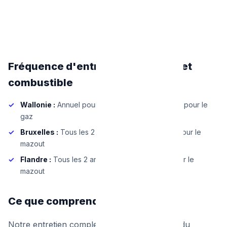
Fréquence d'entretien par région et
combustible
Wallonie :
Annuel pour le mazout, tous les 2 ans pour le
gaz
Bruxelles :
Tous les 2 ans pour le gaz, annuel pour le
mazout
Flandre :
Tous les 2 ans pour le gaz, annuel pour le
mazout
Ce que comprend l'entretien
Notre entretien complet inclut : le nettoyage du