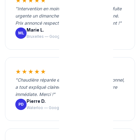
★★★★★
"Intervention en moins de 20 minutes pour une fuite
urgente un dimanche soir. Travail propre et soigné.
Prix annoncé respecté. Je recommande vivement !"
Marie L.
ML
Bruxelles — Google
★★★★★
"Chaudière réparée en une heure. Très professionnel,
a tout expliqué clairement. Tarif correct et facture
immédiate. Merci !"
Pierre D.
PD
Waterloo — Google