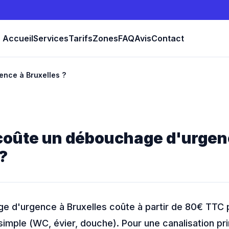
Accueil
Services
Tarifs
Zones
FAQ
Avis
Contact
nce à Bruxelles ?
coûte un débouchage d'urgen
?
e d'urgence à Bruxelles coûte à partir de 80€ TTC 
mple (WC, évier, douche). Pour une canalisation prin