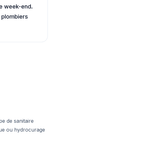
le week-end.
 plombiers
pe de sanitaire
ique ou hydrocurage