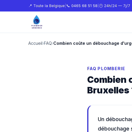
📍 Toute la Belgique
|
📞
0465 68 51 58
|
🕐 24h/24 — 7j/7
Accueil
›
FAQ
›
Combien coûte un débouchage d'urge
FAQ PLOMBERIE
Combien 
Bruxelles 
Un débouchag
débouchage si