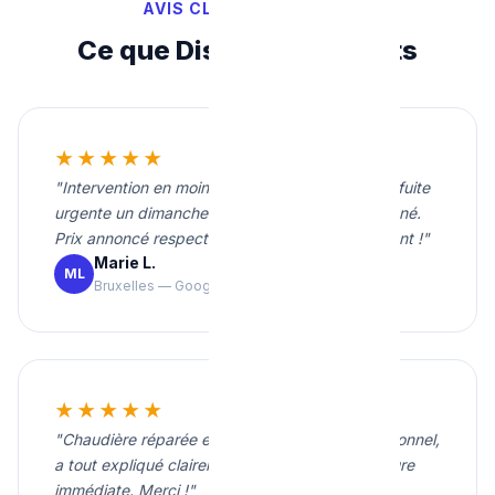
AVIS CLIENTS VÉRIFIÉS
Ce que Disent Nos Clients
★★★★★
"Intervention en moins de 20 minutes pour une fuite
urgente un dimanche soir. Travail propre et soigné.
Prix annoncé respecté. Je recommande vivement !"
Marie L.
ML
Bruxelles — Google
★★★★★
"Chaudière réparée en une heure. Très professionnel,
a tout expliqué clairement. Tarif correct et facture
immédiate. Merci !"