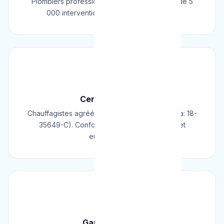
Plombiers professionnels depuis 2009. Plus de 5
000 interventions réussies en Belgique.
📜
Certifié & Agréé
Chauffagistes agréés Cerga/Cedicol (N° Cerga: 18-
35649-C). Conformes aux normes belges et
européennes.
🛡️
Garantie 2 Ans