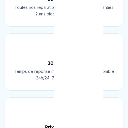
Toutes nos réparations et installations sont garanties
2 ans pièces et main d'œuvre.
⚡
30 Min Chrono
Temps de réponse moyen de 30 minutes. Disponible
24h/24, 7j/7, 365 jours par an.
💰
Prix Fixe Garanti