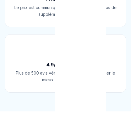
Le prix est communiqué AVANT l'intervention. Pas de
supplément surprise, jamais.
⭐
4.9/5 sur Google
Plus de 500 avis vérifiés sur Google. Le plombier le
mieux noté de Belgique.