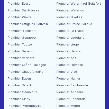
Plombier Evere
Plombier Watermael-Boitsfort
Plombier Saint-Josse
Plombier Waterloo
Plombier Wavre
Plombier Nivelles
Plombier Ottignies-Louvain-la-Neuve
Plombier Braine-l'Alleud
Plombier Rixensart
Plombier La Hulpe
Plombier Genappe
Plombier Jodoigne
Plombier Tubize
Plombier Liège
Plombier Seraing
Plombier Herstal
Plombier Verviers
Plombier Ans
Plombier Grâce-Hollogne
Plombier Flémalle
Plombier Chaudfontaine
Plombier Visé
Plombier Eupen
Plombier Namur
Plombier Dinant
Plombier Sambreville
Plombier Gembloux
Plombier Andenne
Plombier Ciney
Plombier Rochefort
Plombier Profondeville
Plombier Mettet