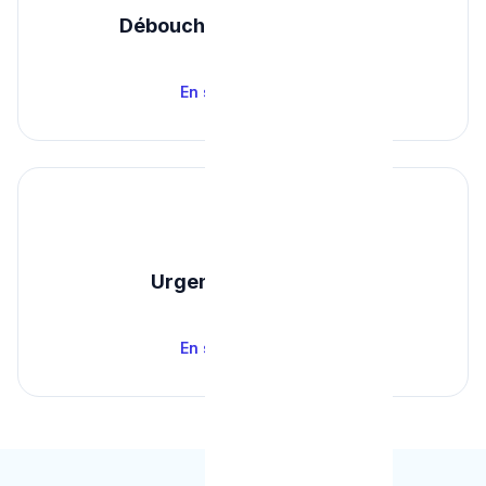
Débouchage Canalisation
Dès 80 €
En savoir plus →
🚨
Urgence Plomberie
Dès 95 €
En savoir plus →