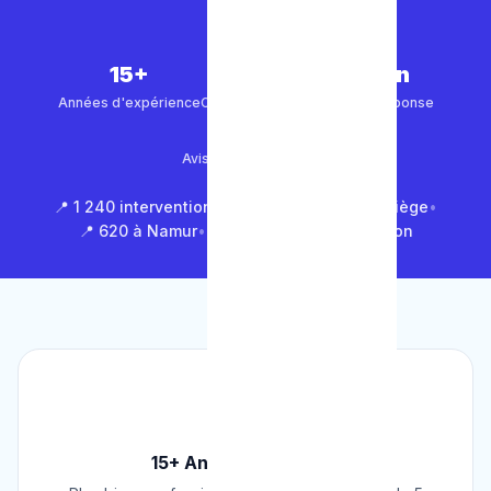
15+
5 000+
30 min
Années d'expérience
Clients satisfaits
Temps de réponse
4.9/5
Avis Google (500+)
📍 1 240 interventions à Bruxelles
•
📍 850 à Liège
•
📍 620 à Namur
•
📍 1 430 en Brabant Wallon
🏆
15+ Ans d'Expérience