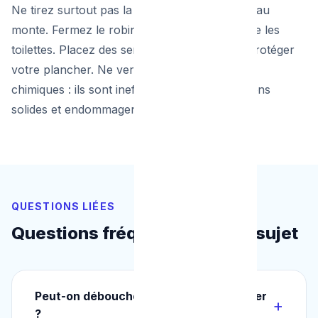
Ne tirez surtout pas la chasse d'eau si le niveau
monte. Fermez le robinet d'arrêt situé derrière les
toilettes. Placez des serpillières au sol pour protéger
votre plancher. Ne versez jamais de produits
chimiques : ils sont inefficaces sur les bouchons
solides et endommagent vos canalisations.
QUESTIONS LIÉES
Questions fréquentes sur ce sujet
Peut-on déboucher un WC sans plombier
?