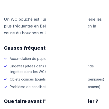
Un WC bouché est l'une des urgences plomberie les
plus fréquentes en Belgique. Le prix varie selon la
cause du bouchon et la technique nécessaire.
Causes fréquentes de WC bouché
Accumulation de papier toilette
Lingettes jetées dans les toilettes (ne jamais jeter de
lingettes dans les WC)
Objets coincés (jouets d'enfants, protections hygiéniques)
Problème de canalisation en aval (racines, affaissement)
Que faire avant l'arrivée du plombier ?