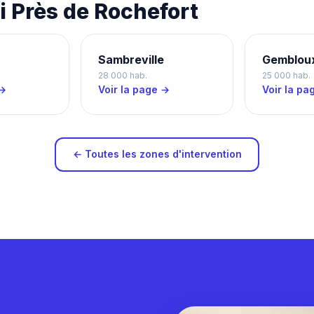
 Près de Rochefort
Sambreville
Gemblou
28 000 hab.
25 000 hab.
 →
Voir la page →
Voir la pa
← Toutes les zones d'intervention