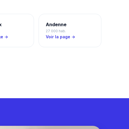
x
Andenne
27 000 hab.
ge →
Voir la page →