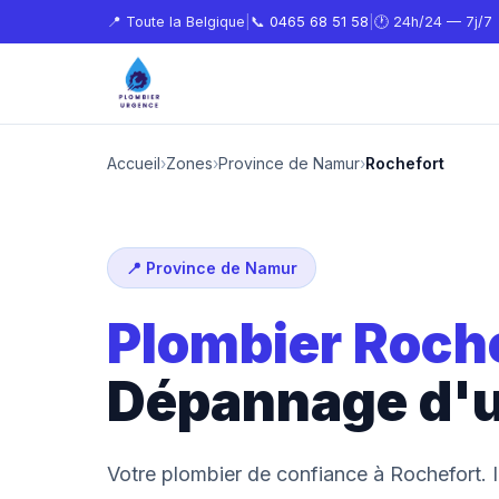
📍 Toute la Belgique
|
📞
0465 68 51 58
|
🕐 24h/24 — 7j/7
Accueil
›
Zones
›
Province de Namur
›
Rochefort
📍 Province de Namur
Plombier Roch
Dépannage d'
Votre plombier de confiance à Rochefort. 