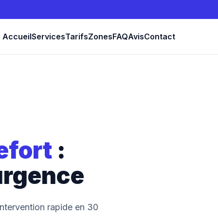
Accueil
Services
Tarifs
Zones
FAQ
Avis
Contact
efort
:
urgence
Intervention rapide en 30