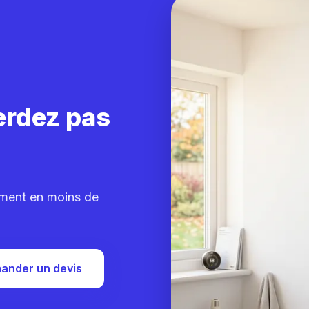
erdez pas
ement en moins de
ander un devis