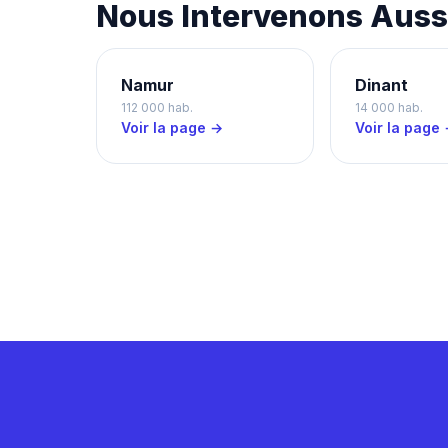
Nous Intervenons Aussi
Namur
Dinant
112 000 hab.
14 000 hab.
Voir la page →
Voir la page