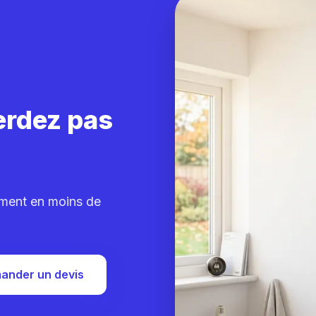
erdez pas
ement en moins de
ander un devis