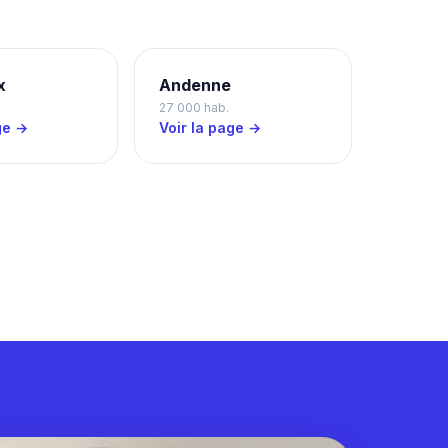
x
Andenne
27 000 hab.
ge →
Voir la page →