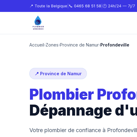
📍 Toute la Belgique
|
📞
0465 68 51 58
|
🕐 24h/24 — 7j/7
Accueil
›
Zones
›
Province de Namur
›
Profondeville
📍 Province de Namur
Plombier Profo
Dépannage d'
Votre plombier de confiance à Profondevill