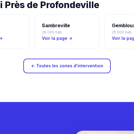
 Près de Profondeville
Sambreville
Gemblou
28 000 hab.
25 000 hab.
 →
Voir la page →
Voir la pa
← Toutes les zones d'intervention