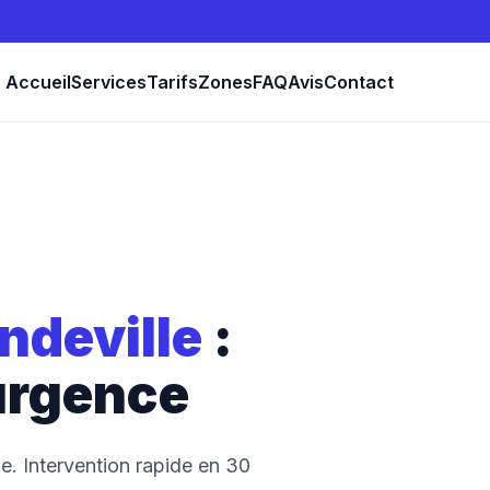
Accueil
Services
Tarifs
Zones
FAQ
Avis
Contact
ndeville
:
urgence
e. Intervention rapide en 30