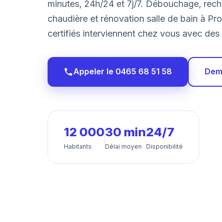
minutes, 24h/24 et 7j/7. Débouchage, rec
chaudière et rénovation salle de bain à Pr
certifiés interviennent chez vous avec des t
Appeler le 0465 68 51 58
Dema
12 000
30 min
24/7
Habitants
Délai moyen
Disponibilité