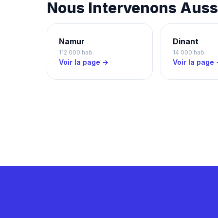
Nous Intervenons Aussi
Namur
Dinant
112 000 hab.
14 000 hab.
Voir la page →
Voir la page