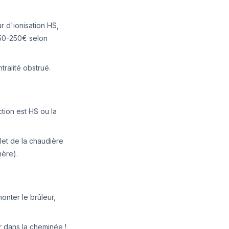
 d'ionisation HS,
150-250€ selon
ralité obstrué.
tion est HS ou la
et de la chaudière
mère).
onter le brûleur,
r dans la cheminée !