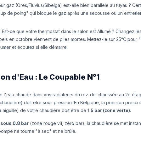
r gaz (Ores/Fluvius/Sibelga) est-elle bien parallèle au tuyau ? Cer
oup de poing" qui bloque le gaz après une secousse ou un entretie
:
Est-ce que votre thermostat dans le salon est Allumé ? Changez les 
els en octobre viennent de piles mortes. Mettez-le sur 25°C pour "
lumer et écoutez si elle démarre.
ion d'Eau : Le Coupable N°1
 de l'eau chaude dans vos radiateurs du rez-de-chaussée au 2e étage
chaudière) doit être sous pression. En Belgique, la pression prescri
à aiguille) de votre chaudière doit être de
1.5 bar (zone verte)
.
e
sous 0.8 bar
(zone rouge vif, zéro bar), la chaudière se met insta
pompe ne tourne "à sec" et ne brûle.