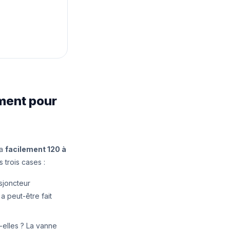
ement pour
ra
facilement 120 à
 trois cases :
sjoncteur
a peut-être fait
-elles ? La vanne