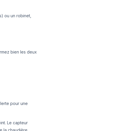
s) ou un robinet,
ermez bien les deux
lerte pour une
nt. Le capteur
e la chaudière.