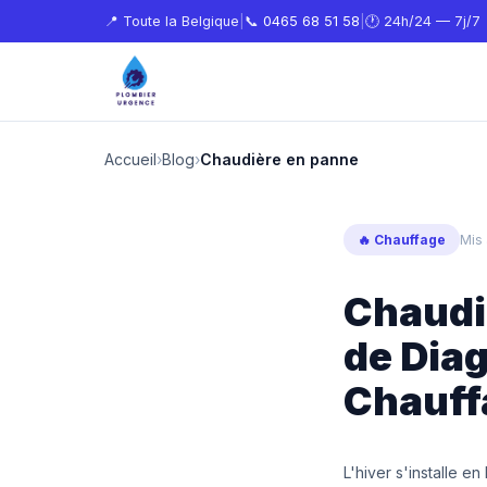
📍 Toute la Belgique
|
📞
0465 68 51 58
|
🕐 24h/24 — 7j/7
Accueil
›
Blog
›
Chaudière en panne
🔥 Chauffage
Mis 
Chaudi
de Diag
Chauff
L'hiver s'installe e