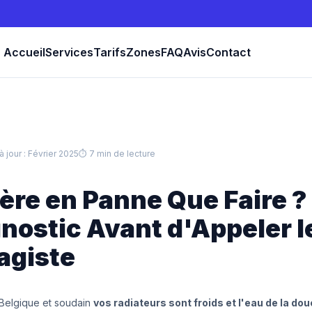
Accueil
Services
Tarifs
Zones
FAQ
Avis
Contact
à jour : Février 2025
⏱ 7 min de lecture
ère en Panne Que Faire ?
nostic Avant d'Appeler l
agiste
n Belgique et soudain
vos radiateurs sont froids et l'eau de la do