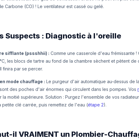
 Carbone (CO) ! Le ventilateur est cassé ou gelé.
ts Suspects : Diagnostic à l'oreille
re sifflante (pssshhii) :
Comme une casserole d'eau frémissante ! C'
5°C, les blocs de tartre au fond de la chambre sèchent et pètent de
Il finira par se percer.
 en mode chauffage :
Le purgeur d'air automatique au-dessus de l
 sont des poches d'air énormes qui circulent dans les pompes. Vos
r la moitié supérieure. Solution : Purgez l'ensemble de vos radiateu
 petite clé carrée, puis remettez de l'eau (
étape 2
).
aut-il VRAIMENT un Plombier-Chauffa