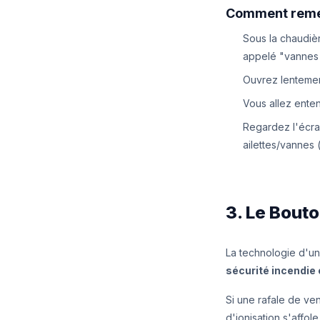
Comment remett
Sous la chaudièr
appelé "vannes 
Ouvrez lentemen
Vous allez enten
Regardez l'écra
ailettes/vannes (
3. Le Bout
La technologie d'un
sécurité incendie 
Si une rafale de ve
d'ionisation s'affol