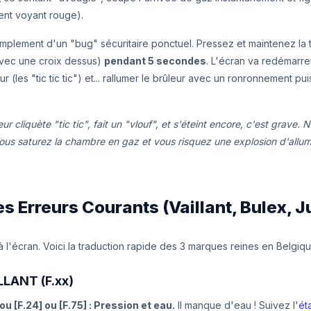
vent voyant rouge).
 simplement d'un "bug" sécuritaire ponctuel. Pressez et maintenez l
avec une croix dessus)
pendant 5 secondes
. L'écran va redémarrer,
ur (les "tic tic tic") et... rallumer le brûleur avec un ronronnement pu
leur cliquète "tic tic", fait un "vlouf", et s'éteint encore, c'est grave.
Vous saturez la chambre en gaz et vous risquez une explosion d'allu
s Erreurs Courants (Vaillant, Bulex, 
 à l'écran. Voici la traduction rapide des 3 marques reines en Belgiqu
LLANT (F.xx)
 ou [F.24] ou [F.75] : Pression et eau.
Il manque d'eau ! Suivez l'
ét