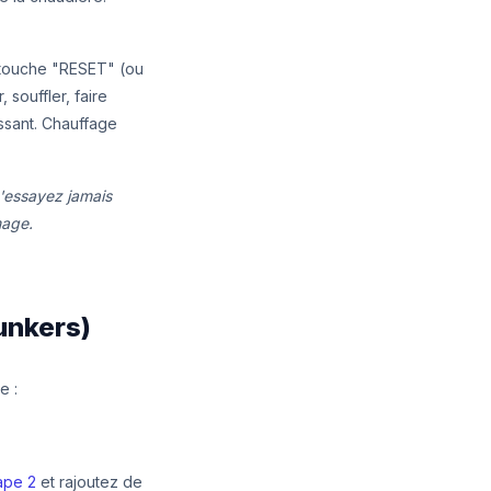
a touche "RESET" (ou
 souffler, faire
issant. Chauffage
 N'essayez jamais
mage.
Junkers)
e :
ape 2
et rajoutez de