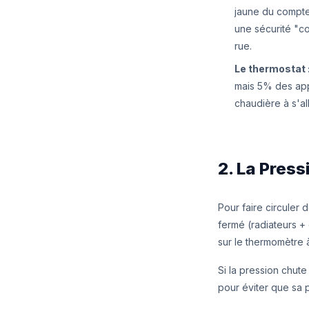
jaune du compteu
une sécurité "c
rue.
Le thermostat 
mais 5% des app
chaudière à s'al
2. La Press
Pour faire circuler
fermé (radiateurs + 
sur le thermomètre 
Si la pression chut
pour éviter que sa 