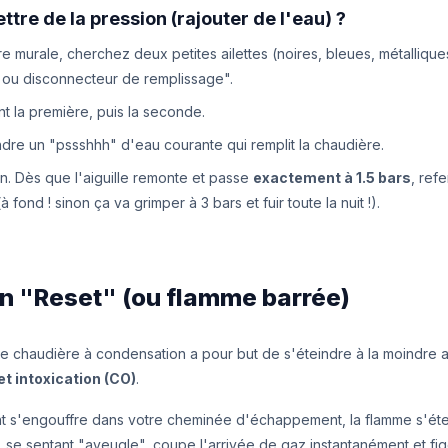
re de la pression (rajouter de l'eau) ?
e murale, cherchez deux petites ailettes (noires, bleues, métallique
ou disconnecteur de remplissage".
t la première, puis la seconde.
dre un "pssshhh" d'eau courante qui remplit la chaudière.
n. Dès que l'aiguille remonte et passe
exactement à 1.5 bars
, ref
à fond ! sinon ça va grimper à 3 bars et fuir toute la nuit !).
on "Reset" (ou flamme barrée)
e chaudière à condensation a pour but de s'éteindre à la moindre a
et intoxication (CO)
.
nt s'engouffre dans votre cheminée d'échappement, la flamme s'étei
e, se sentant "aveugle", coupe l'arrivée de gaz instantanément et fig