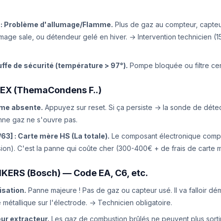
9] : Problème d'allumage/Flamme.
Plus de gaz au compteur, capteur
umage sale, ou détendeur gelé en hiver. → Intervention technicien (
uffe de sécurité (température > 97°).
Pompe bloquée ou filtre cent
EX (ThemaCondens F..)
amme absente.
Appuyez sur reset. Si ça persiste -> la sonde de détec
nne gaz ne s'ouvre pas.
/63] : Carte mère HS (La totale).
Le composant électronique compl
sion). C'est la panne qui coûte cher (300-400€ + de frais de carte 
KERS (Bosch) — Code EA, C6, etc.
isation.
Panne majeure ! Pas de gaz ou capteur usé. Il va falloir dém
 métallique sur l'électrode. -> Technicien obligatoire.
eur extracteur.
Les gaz de combustion brûlés ne peuvent plus sorti