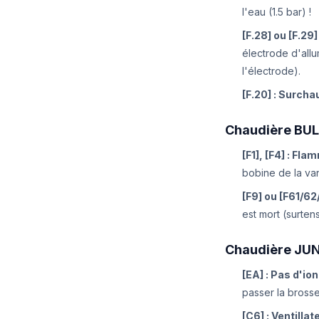
l'eau (1.5 bar) !
[F.28] ou [F.2
électrode d'all
l'électrode).
[F.20] : Surcha
Chaudière BUL
[F1], [F4] : Fl
bobine de la va
[F9] ou [F61/62
est mort (surten
Chaudière JUN
[EA] : Pas d'ion
passer la brosse
[C6] : Ventillat