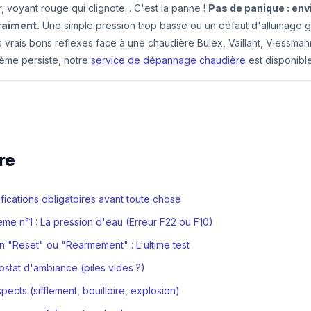
 voyant rouge qui clignote... C'est la panne !
Pas de panique : env
raiment.
Une simple pression trop basse ou un défaut d'allumage g
es vrais bons réflexes face à une chaudière Bulex, Vaillant, Viessma
lème persiste, notre
service de dépannage chaudière
est disponible
re
rifications obligatoires avant toute chose
ème n°1 : La pression d'eau (Erreur F22 ou F10)
n "Reset" ou "Rearmement" : L'ultime test
ostat d'ambiance (piles vides ?)
spects (sifflement, bouilloire, explosion)