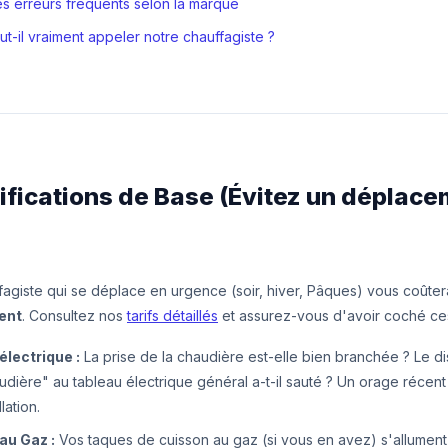
es erreurs fréquents selon la marque
ut-il vraiment appeler notre chauffagiste ?
rifications de Base (Évitez un déplac
fagiste qui se déplace en urgence (soir, hiver, Pâques) vous coûte
ent
. Consultez nos
tarifs détaillés
et assurez-vous d'avoir coché ces
électrique :
La prise de la chaudière est-elle bien branchée ? Le di
dière" au tableau électrique général a-t-il sauté ? Un orage récent 
llation.
au Gaz :
Vos taques de cuisson au gaz (si vous en avez) s'allument