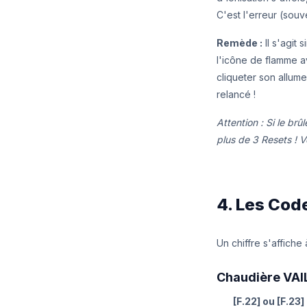
C'est l'erreur (sou
Remède :
Il s'agit
l'icône de flamme 
cliqueter son allume
relancé !
Attention : Si le brû
plus de 3 Resets ! 
4. Les Code
Un chiffre s'affiche
Chaudière VAI
[F.22] ou [F.23]