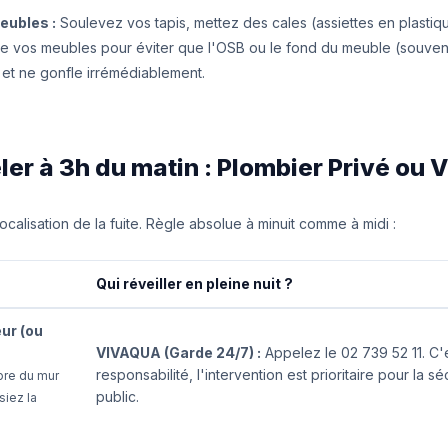
eubles :
Soulevez vos tapis, mettez des cales (assiettes en plastiq
de vos meubles pour éviter que l'OSB ou le fond du meuble (souve
 et ne gonfle irrémédiablement.
ler à 3h du matin : Plombier Privé ou
calisation de la fuite. Règle absolue à minuit comme à midi :
Qui réveiller en pleine nuit ?
ur (ou
VIVAQUA (Garde 24/7) :
Appelez le 02 739 52 11. C'e
responsabilité, l'intervention est prioritaire pour la s
ibre du mur
public.
siez la