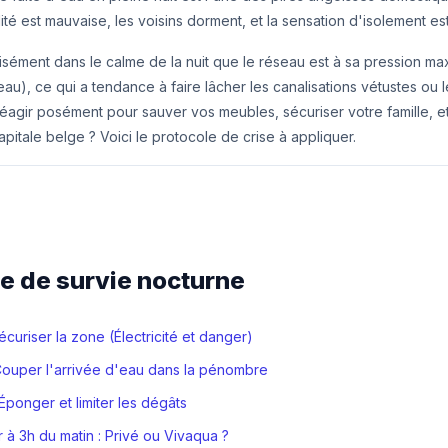
bilité est mauvaise, les voisins dorment, et la sensation d'isolement est
cisément dans le calme de la nuit que le réseau est à sa pression ma
au), ce qui a tendance à faire lâcher les canalisations vétustes ou le
éagir posément pour sauver vos meubles, sécuriser votre famille, et
pitale belge ? Voici le protocole de crise à appliquer.
e de survie nocturne
Sécuriser la zone (Électricité et danger)
 Couper l'arrivée d'eau dans la pénombre
 Éponger et limiter les dégâts
 à 3h du matin : Privé ou Vivaqua ?