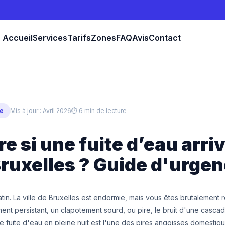
Accueil
Services
Tarifs
Zones
FAQ
Avis
Contact
e
Mis à jour : Avril 2026
⏱ 6 min de lecture
re si une fuite d’eau arriv
Bruxelles ? Guide d'urge
atin. La ville de Bruxelles est endormie, mais vous êtes brutalement ré
lement persistant, un clapotement sourd, ou pire, le bruit d'une casca
 fuite d'eau en pleine nuit est l'une des pires angoisses domestiqu