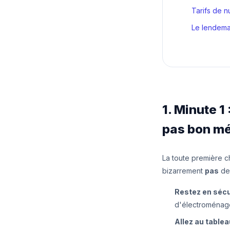
Tarifs de n
Le lendema
1. Minute 1 
pas bon m
La toute première c
bizarrement
pas
de 
Restez en sécur
d'électroménage
Allez au tablea