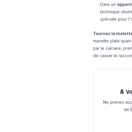
Dans un
appar
technique située
spéciale pour l'o
Tournez la molette
manette plate quart-
par le calcaire, pr
de casser le raccord
🚿 Vo
Ne prenez aucu
de B