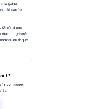
ans la gaine
une clé carrée
.
(Si c'est une
op dure ou grippée
 marteau au risque
tout ?
les 19 communes
atés.