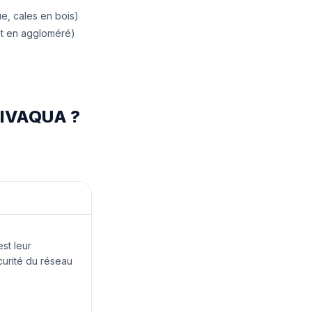
ue, cales en bois)
nt en aggloméré)
 VIVAQUA ?
st leur
écurité du réseau