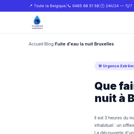
📍 Toute la Belgique
|
📞
0465 68 51 58
|
🕐 24h/24 — 7j/7
Accueil
›
Blog
›
Fuite d'eau la nuit Bruxelles
🚨 Urgence Extrêm
Que fai
nuit à 
Il est 3 heures du m
inhabituel : un siff
La découverte d'une