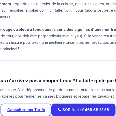
tement
, regardez sous l'évier de la cuisine, dans les toilettes, ou d
 sur l'escalier/le palier commun (attention, il vous faudra peut-être 
uvrir).
 rouge ou bleue à fond dans le sens des aiguilles d'une montre
de-tour, elle doit être perpendiculaire au tuyau). Si la vanne est tr
enez un essuie pour avoir une meilleure prise, mais ne forcez pas au
 principal !
us n'arrivez pas à couper l'eau ? La fuite gicle par
n risque. Nos dépanneurs de garde tournent toutes les nuits sur 
ruxelles pour fermer les vannes bloquées et réparer les tuyaux écl
Consulter nos Tarifs
📞 SOS Nuit : 0465 68 51 58