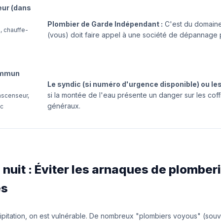
eur (dans
Plombier de Garde Indépendant :
C'est du domaine
, chauffe-
(vous) doit faire appel à une société de dépannage 
.
ommun
Le syndic (si numéro d'urgence disponible) ou le
si la montée de l'eau présente un danger sur les coff
ascenseur,
généraux.
ec
e nuit : Éviter les arnaques de plomber
es
écipitation, on est vulnérable. De nombreux "plombiers voyous" (sou