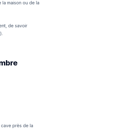
e la maison ou de la
nt, de savoir
).
ombre
a cave près de la