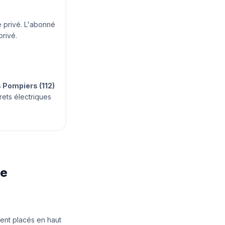
 privé. L'abonné
privé.
s Pompiers (112)
rets électriques
ie
vent placés en haut