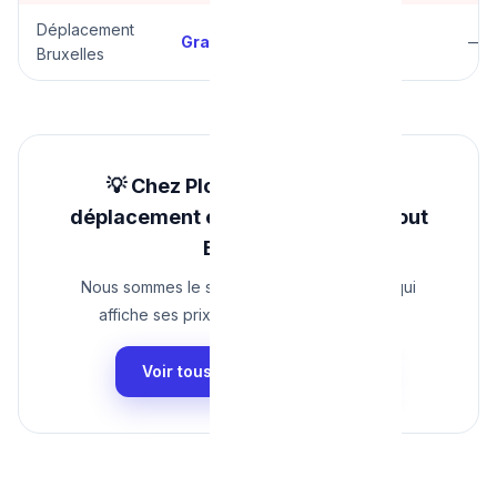
Déplacement
Gratuit
Gratuit
—
Bruxelles
💡 Chez Plombier Urgence, le
déplacement est GRATUIT dans tout
Bruxelles
Nous sommes le seul plombier à Bruxelles qui
affiche ses prix en ligne. Pas de surprise.
Voir tous nos tarifs 2025 →