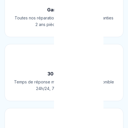
Garantie 2 Ans
Toutes nos réparations et installations sont garanties
2 ans pièces et main d'œuvre.
⚡
30 Min Chrono
Temps de réponse moyen de 30 minutes. Disponible
24h/24, 7j/7, 365 jours par an.
💰