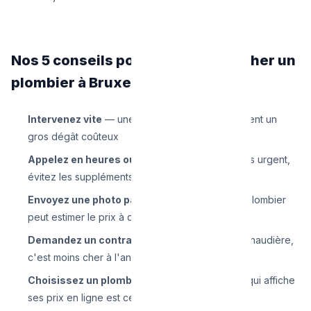
Nos 5 conseils pour payer moins cher un
plombier à Bruxelles
Intervenez vite
— une petite fuite ignorée devient un
gros dégât coûteux
Appelez en heures ouvrables
— si ce n'est pas urgent,
évitez les suppléments nuit/week-end
Envoyez une photo par WhatsApp
— un bon plombier
peut estimer le prix à distance
Demandez un contrat d'entretien
— pour la chaudière,
c'est moins cher à l'année
Choisissez un plombier transparent
— celui qui affiche
ses prix en ligne est celui qui n'a rien à cacher