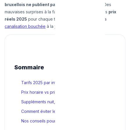
bruxellois ne publient pas leurs tarifs
. Résultat ? Des
mauvaises surprises à la facture. Ce guide détaille les
prix
réels 2025
pour chaque type d'intervention — de la
canalisation bouchée
à la
fuite cachée
.
Sommaire
Tarifs 2025 par intervention
Prix horaire vs prix forfaitaire
Suppléments nuit, week-end, jours fériés
Comment éviter les arnaques
Nos conseils pour payer moins