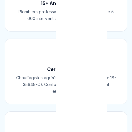
15+ Ans d'Expérience
Plombiers professionnels depuis 2009. Plus de 5
000 interventions réussies en Belgique.
📜
Certifié & Agréé
Chauffagistes agréés Cerga/Cedicol (N° Cerga: 18-
35649-C). Conformes aux normes belges et
européennes.
🛡️