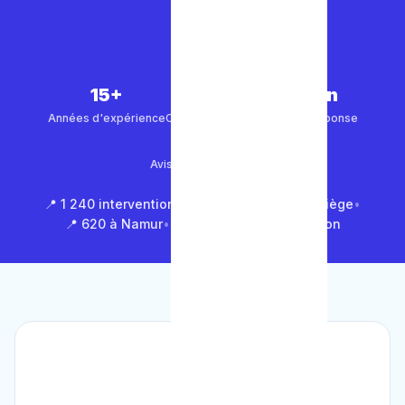
15+
5 000+
30 min
Années d'expérience
Clients satisfaits
Temps de réponse
4.9/5
Avis Google (500+)
📍 1 240 interventions à Bruxelles
•
📍 850 à Liège
•
📍 620 à Namur
•
📍 1 430 en Brabant Wallon
🏆