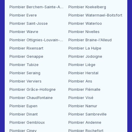
Plombier Berchem-Sainte-Agathe
Plombier Koekelberg
Plombier Evere
Plombier Watermael-Boitsfort
Plombier Saint-Josse
Plombier Waterloo
Plombier Wavre
Plombier Nivelles
Plombier Ottignies-Louvain-la-Neuve
Plombier Braine-l'Alleud
Plombier Rixensart
Plombier La Hulpe
Plombier Genappe
Plombier Jodoigne
Plombier Tubize
Plombier Liège
Plombier Seraing
Plombier Herstal
Plombier Verviers
Plombier Ans
Plombier Grâce-Hollogne
Plombier Flémalle
Plombier Chaudfontaine
Plombier Visé
Plombier Eupen
Plombier Namur
Plombier Dinant
Plombier Sambreville
Plombier Gembloux
Plombier Andenne
Plombier Ciney
Plombier Rochefort