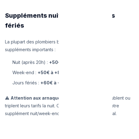
Suppléments nuit, week-end, jours
fériés
La plupart des plombiers bruxellois appliquent des
suppléments importants :
Nuit (après 20h) :
+50€ à +100€
Week-end :
+50€ à +80€
Jours fériés :
+60€ à +120€
⚠️
Attention aux arnaques
: certains plombiers doublent ou
triplent leurs tarifs la nuit. Chez Plombier Urgence, notre
supplément nuit/week-end est fixe à
+50€
, point final.