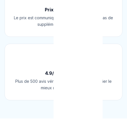
Prix Fixe Garanti
Le prix est communiqué AVANT l'intervention. Pas de
supplément surprise, jamais.
⭐
4.9/5 sur Google
Plus de 500 avis vérifiés sur Google. Le plombier le
mieux noté de Belgique.