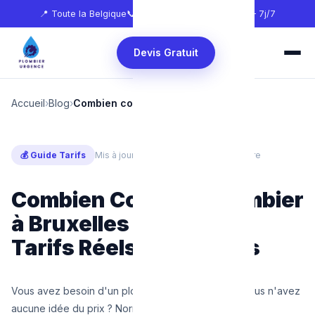
📍 Toute la Belgique
📞
0465 68 51 58
🕐 24h/24 — 7j/7
Devis Gratuit
Accueil
›
Blog
›
Combien coûte un plombier en 2025
💰 Guide Tarifs
Mis à jour : Mars 2025
⏱ 6 min de lecture
Combien Coûte un Plombier
à Bruxelles en 2025 ?
Tarifs Réels et Conseils
Vous avez besoin d'un plombier à Bruxelles mais vous n'avez
aucune idée du prix ? Normal :
90 % des plombiers