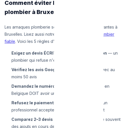
Comment éviter les arnaques de
plombier à Bruxelles
Les arnaques plomberie sont malheureusement courantes à
Bruxelles. Lisez aussi notre
guide pour choisir un plombier
fiable
. Voici les 5 règles d'or :
Exigez un devis ÉCRIT avant toute intervention
— un
plombier qui refuse n'est pas fiable
Vérifiez les avis Google
— minimum 4 étoiles avec au
moins 50 avis
Demandez le numéro TVA
— un plombier légal en
Belgique DOIT avoir un numéro TVA
Refusez le paiement en cash uniquement
— un
professionnel accepte le virement ou Bancontact
Comparez 2–3 devis
— un devis très bas cache souvent
des ajouts en cours de travaux