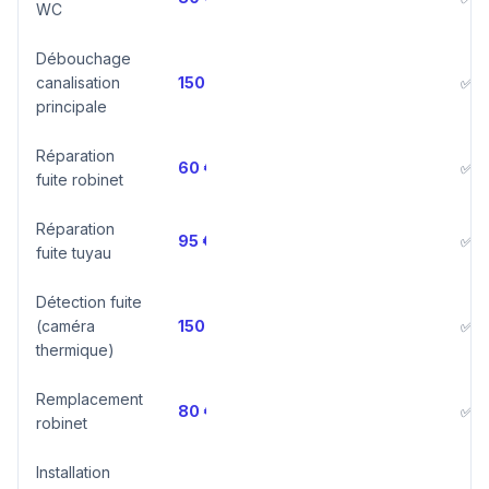
WC
Débouchage
canalisation
150 €
150 – 350 €
✅ O
principale
Réparation
60 €
60 – 120 €
✅ O
fuite robinet
Réparation
95 €
95 – 250 €
✅ O
fuite tuyau
Détection fuite
(caméra
150 €
150 – 300 €
✅ O
thermique)
Remplacement
80 €
80 – 200 €
✅ O
robinet
Installation