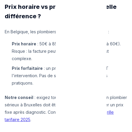
Prix horaire vs prix forfaitaire : quelle
différence ?
En Belgique, les plombiers facturent de deux façons :
Prix horaire
: 50€ à 85€/h + déplacement (30€ à 60€).
Risque : la facture peut grimper si le problème est
complexe.
Prix forfaitaire
: un prix fixe communiqué AVANT
l'intervention. Pas de surprise. C'est ce que nous
pratiquons.
Notre conseil
: exigez toujours un prix forfaitaire. Un plombier
sérieux à Bruxelles doit être capable de vous donner un prix
fixe après diagnostic. Consultez directement notre
grille
tarifaire 2025
.