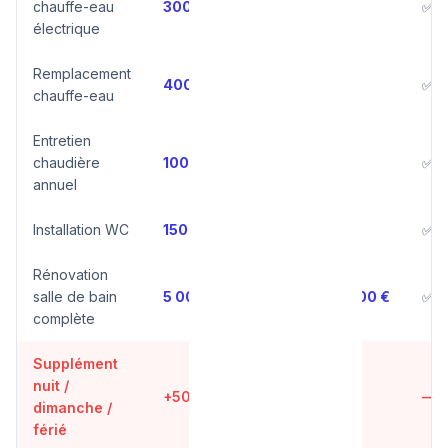
chauffe-eau
300 €
300 – 500 €
✅ O
électrique
Remplacement
400 €
400 – 900 €
✅ O
chauffe-eau
Entretien
chaudière
100 €
100 – 180 €
✅ O
annuel
Installation WC
150 €
150 – 400 €
✅ O
Rénovation
salle de bain
5 000 €
5 000 – 15 000 €
✅ O
complète
Supplément
nuit /
+50 €
+50 – 100 €
—
dimanche /
férié