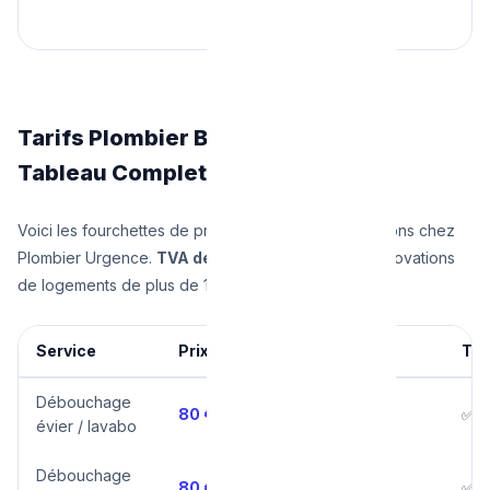
Tarifs Plombier Bruxelles 2025 —
Tableau Complet
Voici les fourchettes de prix réels que nous pratiquons chez
Plombier Urgence.
TVA de 6% incluse
pour les rénovations
de logements de plus de 10 ans (21% sinon).
Service
Prix départ
Prix moyen
TVA
Débouchage
80 €
80 – 120 €
✅ O
évier / lavabo
Débouchage
80 €
80 – 150 €
✅ O