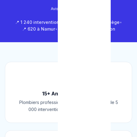
4.9/5
Avis Google (500+)
📍 1 240 interventions à Bruxelles
•
📍 850 à Liège
•
📍 620 à Namur
•
📍 1 430 en Brabant Wallon
🏆
15+ Ans d'Expérience
Plombiers professionnels depuis 2009. Plus de 5
000 interventions réussies en Belgique.