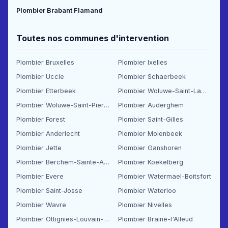
Plombier Brabant Flamand
Toutes nos communes d'intervention
Plombier Bruxelles
Plombier Ixelles
Plombier Uccle
Plombier Schaerbeek
Plombier Etterbeek
Plombier Woluwe-Saint-Lambert
Plombier Woluwe-Saint-Pierre
Plombier Auderghem
Plombier Forest
Plombier Saint-Gilles
Plombier Anderlecht
Plombier Molenbeek
Plombier Jette
Plombier Ganshoren
Plombier Berchem-Sainte-Agathe
Plombier Koekelberg
Plombier Evere
Plombier Watermael-Boitsfort
Plombier Saint-Josse
Plombier Waterloo
Plombier Wavre
Plombier Nivelles
Plombier Ottignies-Louvain-la-Neuve
Plombier Braine-l'Alleud