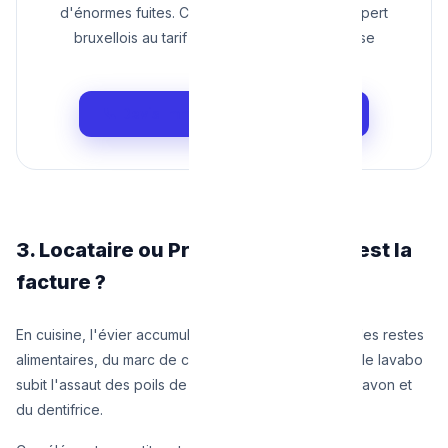
d'énormes fuites. Confiez votre évier à un expert
bruxellois au tarif juste, garanti sans mauvaise
surprise.
📞 Devis Immédiat : 0465 68 51 58
3. Locataire ou Propriétaire : à qui est la
facture ?
En cuisine, l'évier accumule des huiles de cuisson, des restes
alimentaires, du marc de café. Dans la salle de bain, le lavabo
subit l'assaut des poils de barbe, des cheveux, du savon et
du dentifrice.