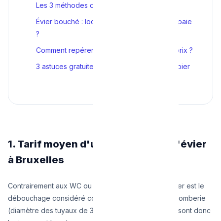
Les 3 méthodes du plombier et leur coût
Évier bouché : locataire ou propriétaire qui paie
?
Comment repérer un déboucheur hors de prix ?
3 astuces gratuites avant d'appeler le plombier
1. Tarif moyen d'un débouchage d'évier
à Bruxelles
Contrairement aux WC ou aux égouts enterrés, l'évier est le
débouchage considéré comme le plus "léger" en plomberie
(diamètre des tuyaux de 32mm ou 40mm). Les tarifs sont donc