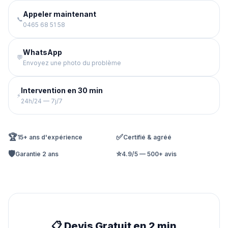
Appeler maintenant
📞
0465 68 51 58
WhatsApp
💬
Envoyez une photo du problème
Intervention en 30 min
⚡
24h/24 — 7j/7
🏆
✅
15+ ans d'expérience
Certifié & agréé
🛡️
⭐
Garantie 2 ans
4.9/5 — 500+ avis
📋 Devis Gratuit en 2 min