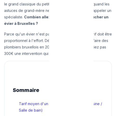
le grand classique du petit tracas domestique. Mais quand les
astuces de grand-mère ne fonctionnent plus, il faut appeler un
spécialiste.
Combien allez-vous payer pour déboucher un
évier à Bruxelles ?
Parce qu'un évier n'est pas un égout principal, le tarif doit être
proportionnel à l'effort. Découvrez la vraie grille tarifaire des
plombiers bruxellois en 2025, pour que vous ne payiez pas
300€ une intervention qui en vaut 90€.
Sommaire
Tarif moyen d'un débouchage d'évier (Cuisine /
Salle de bain)