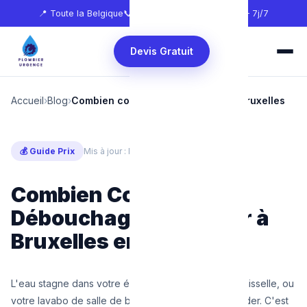
📍 Toute la Belgique
📞
0465 68 51 58
🕐 24h/24 — 7j/7
Devis Gratuit
Accueil
›
Blog
›
Combien coûte débouchage évier Bruxelles
💰 Guide Prix
Mis à jour : Mars 2025
⏱ 6 min de lecture
Combien Coûte le
Débouchage d'un Évier à
Bruxelles en 2025 ?
L'eau stagne dans votre évier de cuisine après la vaisselle, ou
votre lavabo de salle de bain met 10 minutes à se vider. C'est