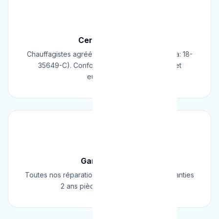
📜
Certifié & Agréé
Chauffagistes agréés Cerga/Cedicol (N° Cerga: 18-
35649-C). Conformes aux normes belges et
européennes.
🛡️
Garantie 2 Ans
Toutes nos réparations et installations sont garanties
2 ans pièces et main d'œuvre.