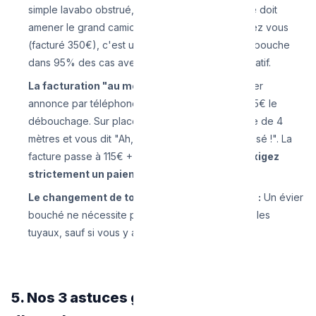
simple lavabo obstrué, la société vous dit qu'elle doit
amener le grand camion hydrocureur devant chez vous
(facturé 350€), c'est une fraude. Un évier se débouche
dans 95% des cas avec un outillage manuel portatif.
La facturation "au mètre" du furet :
Le plombier
annonce par téléphone 15€ le déplacement et 25€ le
débouchage. Sur place, il sort le furet, le déroule de 4
mètres et vous dit "Ah, c'est 25€ LE MÈTRE poussé !". La
facture passe à 115€ + TVA + Frais de dossier.
Exigez
strictement un paiement forfaitaire.
Le changement de toute la tuyauterie en PVC :
Un évier
bouché ne nécessite presque jamais de disquer les
tuyaux, sauf si vous y avez coulé du ciment.
5. Nos 3 astuces gratuites avant