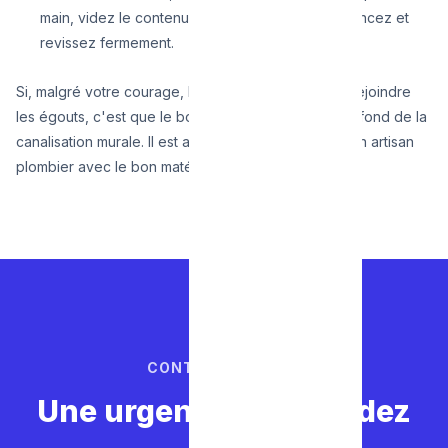
main, videz le contenu poisseux à la poubelle, rincez et
revissez fermement.
Si, malgré votre courage, l'eau refuse toujours de rejoindre
les égouts, c'est que le bouchon s'est cristallisé au fond de la
canalisation murale. Il est alors temps de contacter un artisan
plombier avec le bon matériel.
CONTACTEZ-NOUS
Une urgence ? Ne perdez