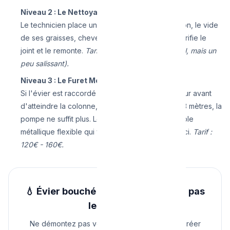
Niveau 2 : Le Nettoyage du Siphon
Le technicien place un seau, dévisse votre siphon, le vide
de ses graisses, cheveux et saletés putrides, vérifie le
joint et le remonte.
Tarif : autour de 100€ (manuel, mais un
peu salissant).
Niveau 3 : Le Furet Mécanique
Si l'évier est raccordé à un long tuyau dans le mur avant
d'atteindre la colonne, et que le bouchon est à 3 mètres, la
pompe ne suffit plus. Le plombier introduit un câble
métallique flexible qui va percer le bouchon durci.
Tarif :
120€ - 160€.
💧 Évier bouché ce soir ? N'empirez pas
les choses !
Ne démontez pas vos tuyaux sous peine de créer