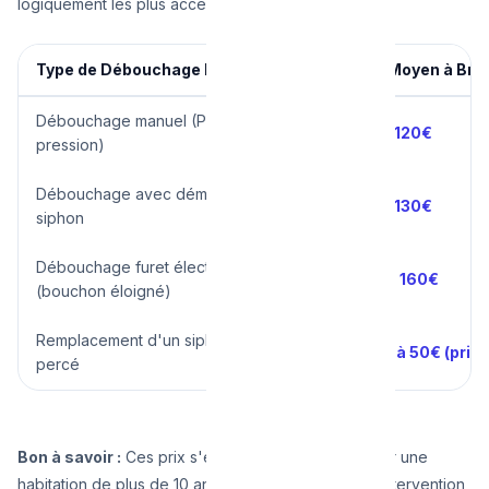
logiquement les plus accessibles du secteur.
Type de Débouchage Évier / Lavabo
Tarif Moyen à Bru
Débouchage manuel (Pompe à
80€ - 120€
pression)
Débouchage avec démontage du
90€ - 130€
siphon
Débouchage furet électrique
120€ - 160€
(bouchon éloigné)
Remplacement d'un siphon cassé /
+ 30€ à 50€ (prix 
percé
Bon à savoir :
Ces prix s'entendent HTVA (6% pour une
habitation de plus de 10 ans, 21% sinon) pour une intervention