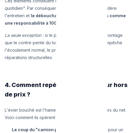
Ces éléments constituent ce qu'on appelle "l'usage
quotidien". Par conséquent, en Belgique, la loi considère
l'entretien et
le débouchage des éviers et lavabos comme
une responsabilité à 100% du locataire
.
La seule exception :
si le plombier prouve après démontage
que le contre-pente du tuyau (tuyau qui remonte) empêche
l'écoulement normal, le propriétaire devra payer les
réparations structurelles.
4. Comment repérer un déboucheur hors
de prix ?
L'évier bouché est l'hameçon préféré des arnaqueurs du net.
Voici comment ils opèrent et comment les fuir :
Le coup du "camion pompe" pour un évier :
Si pour un