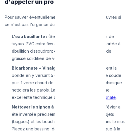
d'appeler un pro
Pour sauver éventuellement 100€, tentez ces manœuvres si
ce n'est pas l'urgence du siècle :
L'eau bouillante :
(Seulement si vous n'avez pas de
tuyaux PVC extra fins et fragiles). 3 litres d'eau portée à
ébullition dissoudront en grande partie les blocs de
graisse solidifiée de votre cuisine.
Bicarbonate + Vinaigre :
Récurez écologiquement la
bonde en y versant 5 cuillères de bicarbonate de soude
puis 1 verre chaud de vinaigre blanc. Ce volcan chimique
nettoiera les parois. Laissez agir 1 heure. C'est une
excellente technique de
débouchage au bicarbonate
.
Nettoyer le siphon à la main :
La cuvette sous l'évier a
été inventée précisément pour intercepter les objets
(bagues) et les bouchons avant qu'ils n'aillent dans le mur.
Placez une bassine, dévissez la bague en plastique à la