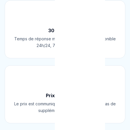
⚡
30 Min Chrono
Temps de réponse moyen de 30 minutes. Disponible
24h/24, 7j/7, 365 jours par an.
💰
Prix Fixe Garanti
Le prix est communiqué AVANT l'intervention. Pas de
supplément surprise, jamais.