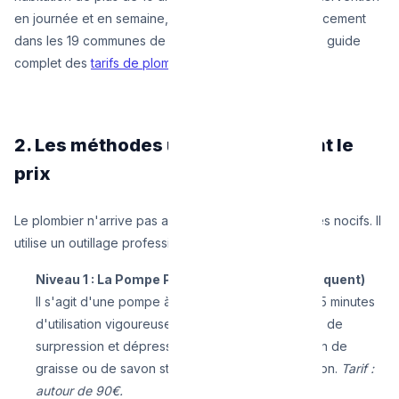
en journée et en semaine, incluant les frais de déplacement
dans les 19 communes de Bruxelles. Consultez notre guide
complet des
tarifs de plomberie
.
2. Les méthodes utilisées justifient le
prix
Le plombier n'arrive pas avec des produits chimiques nocifs. Il
utilise un outillage professionnel graduel :
Niveau 1 : La Pompe Pneumatique (Le plus fréquent)
Il s'agit d'une pompe à vide professionnelle. En 5 minutes
d'utilisation vigoureuse, elle crée une alternance de
surpression et dépression qui déloge le bouchon de
graisse ou de savon stagnant près de l'évacuation.
Tarif :
autour de 90€.