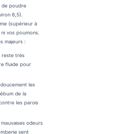
 de poudre
iron 8,5).
me (supérieur à
, ni vos poumons.
s majeurs :
reste très
re fluide pour
 doucement les
 sébum de la
contre les parois
s mauvaises odeurs
omberie sent