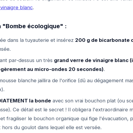
inaigre blanc
.
a "Bombe écologique" :
tée dans la tuyauterie et insérez
200 g de bicarbonate 
nsée.
ant par-dessus un très
grand verre de vinaigre blanc 
légèrement au micro-ondes 20 secondes)
.
mousse blanche jaillira de l'orifice (dû au dégagement ma
).
IATEMENT la bonde
avec son vrai bouchon plat (ou sce
asse). Ce détail est le secret ! Il obligera l'extraordinaire 
t fragiliser le bouchon organique qui fige l'évacuation, p
 hors du goulot dans lequel elle est versée.