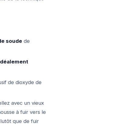
de soude
de
(idéalement
ssif de dioxyde de
llez avec un vieux
mousse à fuir vers le
lutôt que de fuir