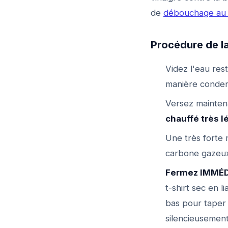
de
débouchage au v
Procédure de l
Videz l'eau res
manière conde
Versez mainten
chauffé très 
Une très forte 
carbone gazeux
Fermez IMMÉD
t-shirt sec en li
bas pour taper e
silencieusement