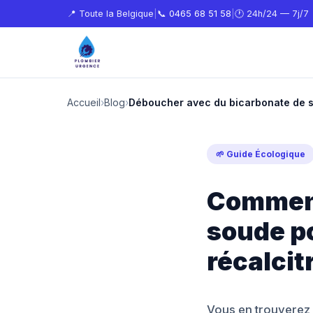
📍 Toute la Belgique
|
📞
0465 68 51 58
|
🕐 24h/24 — 7j/7
Accueil
›
Blog
›
Déboucher avec du bicarbonate de 
🌱 Guide Écologique
Comment 
soude p
récalcit
Vous en trouverez 