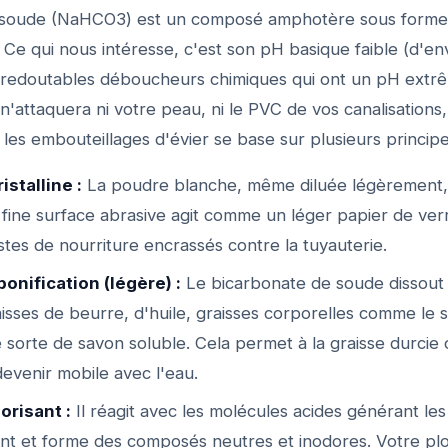
 soude (NaHCO3) est un composé amphotère sous forme
 Ce qui nous intéresse, c'est son pH basique faible (d'env
redoutables déboucheurs chimiques qui ont un pH extrê
 n'attaquera ni votre peau, ni le PVC de vos canalisations
 les embouteillages d'évier se base sur plusieurs principe
istalline :
La poudre blanche, même diluée légèrement, 
 fine surface abrasive agit comme un léger papier de ver
stes de nourriture encrassés contre la tuyauterie.
ponification (légère) :
Le bicarbonate de soude dissout
aisses de beurre, d'huile, graisses corporelles comme le
sorte de savon soluble. Cela permet à la graisse durcie 
evenir mobile avec l'eau.
orisant :
Il réagit avec les molécules acides générant le
nt et forme des composés neutres et inodores. Votre pl