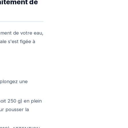
raitement de
ement de votre eau,
le s'est figée à
 plongez une
oit 250 g) en plein
our pousser la