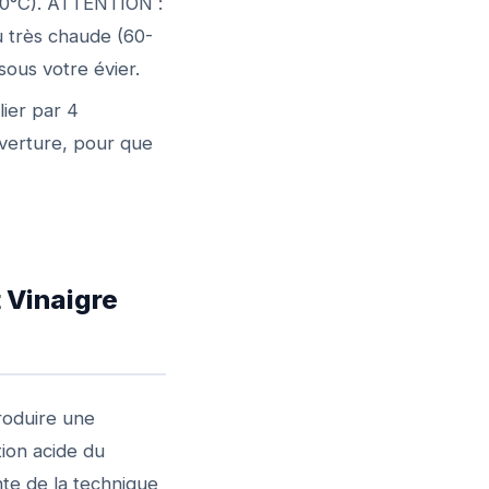
 100°C). ATTENTION :
au très chaude (60-
sous votre évier.
lier par 4
uverture, pour que
 Vinaigre
troduire une
ion acide du
nte de la technique