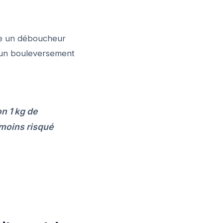
mme un déboucheur
er un bouleversement
on 1 kg de
 moins risqué