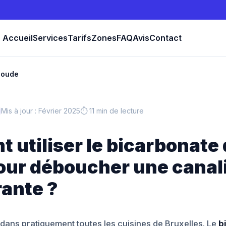
Accueil
Services
Tarifs
Zones
FAQ
Avis
Contact
soude
Mis à jour : Février 2025
⏱ 11 min de lecture
utiliser le bicarbonate
our déboucher une canal
rante ?
dans pratiquement toutes les cuisines de Bruxelles. Le
b