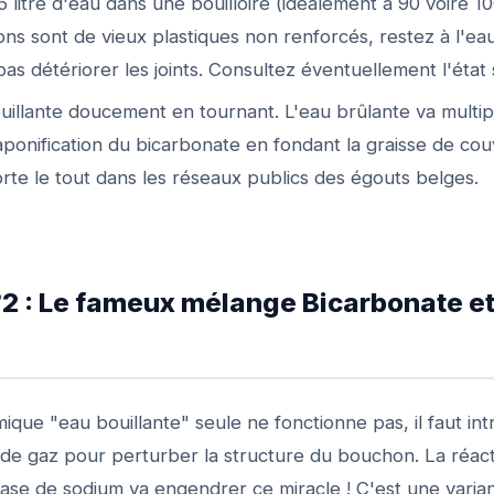
1,5 litre d'eau dans une bouilloire (idéalement à 90 voire
tions sont de vieux plastiques non renforcés, restez à l'e
as détériorer les joints. Consultez éventuellement l'état 
uillante doucement en tournant. L'eau brûlante va multip
 saponification du bicarbonate en fondant la graisse de co
te le tout dans les réseaux publics des égouts belges.
°2 : Le fameux mélange Bicarbonate et
ique "eau bouillante" seule ne fonctionne pas, il faut in
 de gaz pour perturber la structure du bouchon. La réact
base de sodium va engendrer ce miracle ! C'est une varia