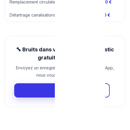
Remplacement circulateur
200 – 400 €
Détartrage canalisations
150 – 300 €
🔧 Bruits dans vos tuyaux ? Diagnostic
gratuit par téléphone
Envoyez un enregistrement du bruit par WhatsApp,
nous vous disons d'où il vient.
📞 0465 68 51 58
📸 WhatsApp →