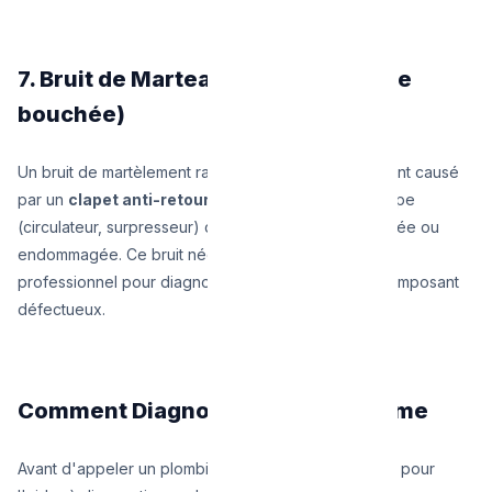
7. Bruit de Marteau-Piqueur (Pompe
bouchée)
Un bruit de martèlement rapide et répétitif est souvent causé
par un
clapet anti-retour défectueux
ou une pompe
(circulateur, surpresseur) dont la turbine est encrassée ou
endommagée. Ce bruit nécessite l'intervention d'un
professionnel pour diagnostiquer et remplacer le composant
défectueux.
Comment Diagnostiquer le Problème
Avant d'appeler un plombier, notez ces informations pour