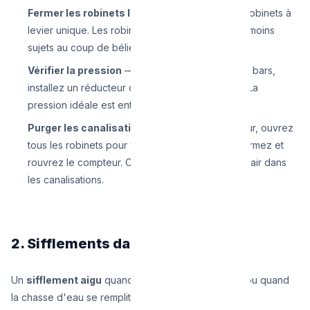
Fermer les robinets lentement
— Surtout les robinets à
levier unique. Les robinets thermostatiques sont moins
sujets au coup de bélier.
Vérifier la pression
— Si la pression dépasse 4 bars,
installez un réducteur de pression au compteur. La
pression idéale est entre 2,5 et 3,5 bars.
Purger les canalisations
— Fermez le compteur, ouvrez
tous les robinets pour vider les tuyaux, puis refermez et
rouvrez le compteur. Cela rétablit les coussins d'air dans
les canalisations.
2. Sifflements dans les Tuyaux
Un
sifflement aigu
quand vous ouvrez un robinet ou quand
la chasse d'eau se remplit indique généralement :