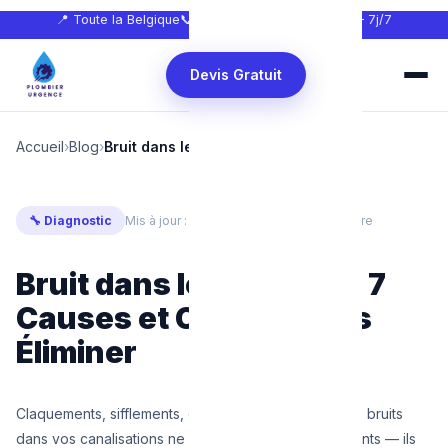
📍 Toute la Belgique
📞
0465 68 51 58
🕐 24h/24 — 7j/7
Devis Gratuit
Accueil
›
Blog
›
Bruit dans les tuyaux
🔧 Diagnostic
Mis à jour : Février 2025
⏱ 8 min de lecture
Bruit dans les Tuyaux : 7
Causes et Comment les
Éliminer
Claquements, sifflements, glouglous, vibrations… Les bruits
dans vos canalisations ne sont pas seulement agaçants — ils