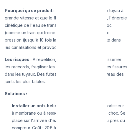
Pourquoi ça se produit :
Quand l'eau coule dans un tuyau à
grande vitesse et que le flux est brutalement stoppé, l'énergie
cinétique de l'eau se transforme en une onde de choc
(comme un train qui freine d'urgence). Cette onde de
pression (jusqu'à 10 fois la pression normale) remonte dans
les canalisations et provoque le claquement.
Les risques :
À répétition, le coup de bélier peut desserrer
les raccords, fragiliser les soudures, et provoquer des fissures
dans les tuyaux. Des fuites peuvent apparaître au niveau des
joints les plus faibles.
Solutions :
Installer un anti-bélier
— Un petit dispositif (amortisseur
à membrane ou à ressort) qui absorbe l'onde de choc. Se
place sur l'arrivée d'eau de la machine à laver ou près du
compteur. Coût : 20€ à 60€ + installation.