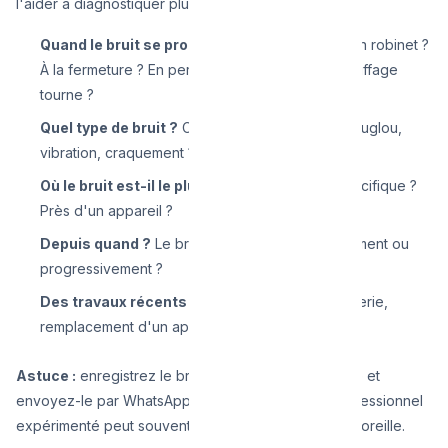
l'aider à diagnostiquer plus vite :
Quand le bruit se produit-il ?
À l'ouverture d'un robinet ?
À la fermeture ? En permanence ? Quand le chauffage
tourne ?
Quel type de bruit ?
Claquement, sifflement, glouglou,
vibration, craquement ?
Où le bruit est-il le plus fort ?
Dans un mur spécifique ?
Près d'un appareil ?
Depuis quand ?
Le bruit est-il apparu soudainement ou
progressivement ?
Des travaux récents ?
Modifications de plomberie,
remplacement d'un appareil ?
Astuce :
enregistrez le bruit avec votre smartphone et
envoyez-le par WhatsApp à votre plombier. Un professionnel
expérimenté peut souvent identifier le problème à l'oreille.