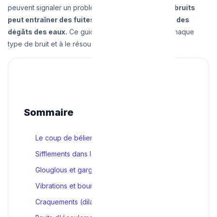
peuvent signaler un problème sérieux.
Ignorer ces bruits
peut entraîner des fuites, des tuyaux éclatés ou des
dégâts des eaux.
Ce guide vous aide à identifier chaque
type de bruit et à le résoudre.
Sommaire
Le coup de bélier (claquement)
Sifflements dans les tuyaux
Glouglous et gargouillement
Vibrations et bourdonnements
Craquements (dilatation thermique)