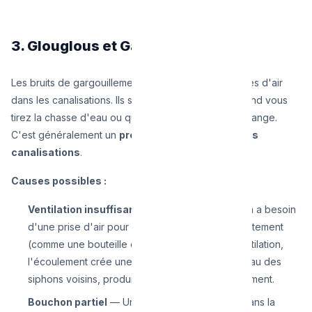
3. Glouglous et Gargouillement
Les bruits de gargouillement ressemblent à des bulles d'air
dans les canalisations. Ils se produisent souvent quand vous
tirez la chasse d'eau ou quand un autre appareil vidange.
C'est généralement un
problème de ventilation des
canalisations
.
Causes possibles :
Ventilation insuffisante
— Chaque canalisation a besoin
d'une prise d'air pour que l'eau s'écoule correctement
(comme une bouteille qu'on retourne). Sans ventilation,
l'écoulement crée une dépression qui aspire l'eau des
siphons voisins, produisant le bruit de gargouillement.
Bouchon partiel
— Un bouchon en formation dans la