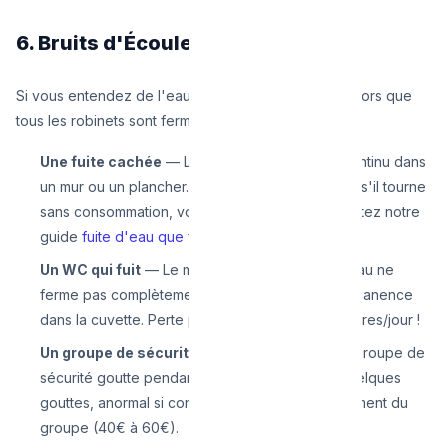
6. Bruits d'Écoulement Continus
Si vous entendez de l'eau couler en permanence alors que
tous les robinets sont fermés, c'est potentiellement :
Une fuite cachée
— Le bruit d'un filet d'eau continu dans
un mur ou un plancher. Vérifiez votre compteur : s'il tourne
sans consommation, vous avez une fuite. Consultez notre
guide
fuite d'eau que faire
.
Un WC qui fuit
— Le mécanisme de chasse d'eau ne
ferme pas complètement, et l'eau coule en permanence
dans la cuvette. Perte potentielle : jusqu'à 600 litres/jour !
Un groupe de sécurité de chauffe-eau
— Le groupe de
sécurité goutte pendant la chauffe (normal si quelques
gouttes, anormal si continu). Solution : remplacement du
groupe (40€ à 60€).