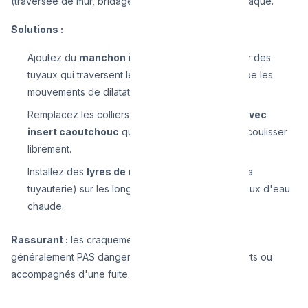
(traversée de mur, bridage trop rigide), il frotte et craque.
Solutions :
Ajoutez du
manchon isolant en mousse
autour des
tuyaux qui traversent les murs. La mousse absorbe les
mouvements de dilatation.
Remplacez les colliers rigides par des
colliers avec
insert caoutchouc
qui permettent au tuyau de coulisser
librement.
Installez des
lyres de dilatation
(boucles dans la
tuyauterie) sur les longues lignes droites de tuyaux d'eau
chaude.
Rassurant :
les craquements de dilatation ne sont
généralement PAS dangereux, sauf s'ils sont très forts ou
accompagnés d'une fuite.