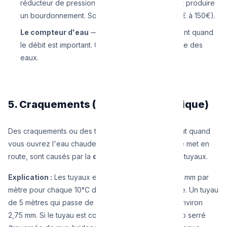
réducteur de pression défectueux peut vibrer et produire
un bourdonnement. Solution : remplacement (60€ à 150€).
Le compteur d'eau
— Certains compteurs vibrent quand
le débit est important. Contactez votre compagnie des
eaux.
5. Craquements (Dilatation Thermique)
Des craquements ou des tic-tic dans les murs, surtout quand
vous ouvrez l'eau chaude ou quand le chauffage se met en
route, sont causés par la
dilatation thermique
des tuyaux.
Explication :
Les tuyaux en cuivre s'allongent de 1,1 mm par
mètre pour chaque 10°C de variation de température. Un tuyau
de 5 mètres qui passe de 15°C à 65°C s'allonge d'environ
2,75 mm. Si le tuyau est coincé dans un passage trop serré