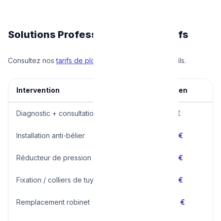
Solutions Professionnelles et Tarifs
Consultez nos
tarifs de plomberie
pour plus de détails.
Intervention
Prix moyen
Diagnostic + consultation
60 – 90 €
Installation anti-bélier
80 – 150 €
Réducteur de pression
80 – 150 €
Fixation / colliers de tuyaux
60 – 120 €
Remplacement robinet
80 – 200 €