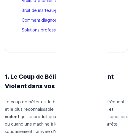
Bruits d'écoulement continus
Bruit de marteau-piqueur
Comment diagnostiquer le problème
Solutions professionnelles
1. Le Coup de Bélier : Ce Claquement
Violent dans vos Murs
Le coup de bélier est le bruit de canalisation le plus fréquent
et le plus reconnaissable. C'est un
claquement sec et
violent
qui se produit quand un robinet se ferme brusquement
ou quand une machine à laver ou un lave-vaisselle arrête
soudainement l'arrivée d'eau.