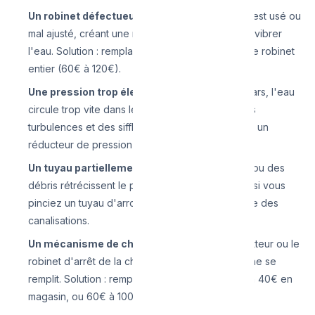
Un robinet défectueux
— Le clapet du robinet est usé ou
mal ajusté, créant une restriction partielle qui fait vibrer
l'eau. Solution : remplacez la tête du robinet ou le robinet
entier (60€ à 120€).
Une pression trop élevée
— Au-dessus de 4 bars, l'eau
circule trop vite dans les tuyaux, provoquant des
turbulences et des sifflements. Solution : installez un
réducteur de pression (60€ à 150€ installé).
Un tuyau partiellement bouché
— Le calcaire ou des
débris rétrécissent le passage de l'eau, comme si vous
pinciez un tuyau d'arrosage. Solution : détartrage des
canalisations.
Un mécanisme de chasse d'eau usé
— Le flotteur ou le
robinet d'arrêt de la chasse vibre quand la citerne se
remplit. Solution : remplacez le mécanisme (15€ à 40€ en
magasin, ou 60€ à 100€ posé par un plombier).