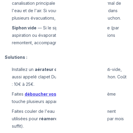
canalisation principale perturbe l'écoulement normal de
l'eau et de l'air. Si vous entendez des glouglous dans
plusieurs évacuations, c'est probablement un bouchon.
Siphon vide
— Si le siphon d'un appareil est vide (par
aspiration ou évaporation), les gaz des canalisations
remontent, accompagnés de glouglous.
Solutions :
Installez un
aérateur de canalisation
(clapet anti-vide,
aussi appelé clapet Durgo) pour éviter l'effet siphon. Coût
: 10€ à 25€.
Faites
déboucher vos canalisations
si le problème
touche plusieurs appareils.
Faites couler de l'eau dans les évacuations rarement
utilisées pour
réamorcer les siphons
(une fois par mois
suffit).