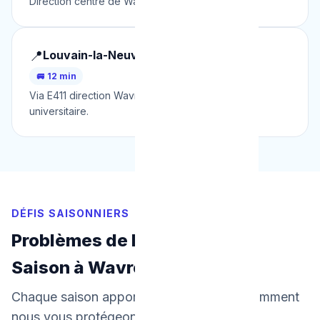
Direction centre de Wavre via la N4.
📍
Louvain-la-Neuve (Aula Magna)
🚐 12 min
Via E411 direction Wavre. Dessert toute la zone
universitaire.
DÉFIS SAISONNIERS
Problèmes de Plomberie par
Saison à Wavre
Chaque saison apporte ses défis. Voici comment
nous vous protégeons toute l'année.