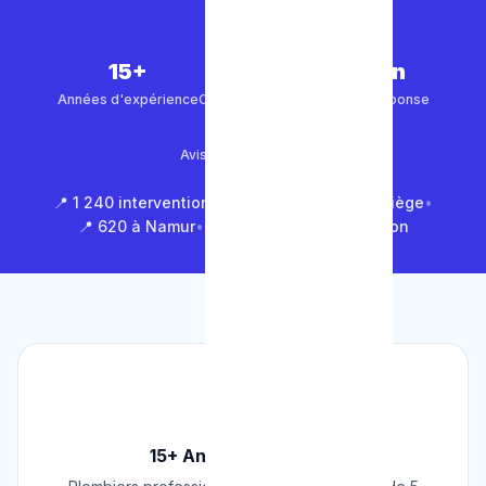
15+
5 000+
30 min
Années d'expérience
Clients satisfaits
Temps de réponse
4.9/5
Avis Google (500+)
📍 1 240 interventions à Bruxelles
•
📍 850 à Liège
•
📍 620 à Namur
•
📍 1 430 en Brabant Wallon
🏆
15+ Ans d'Expérience