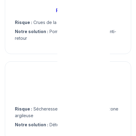
Printemps
Risque :
Crues de la Dyle possibles
Notre solution :
Pompage, drainage, clapets anti-
retour
☀️
Été
Risque :
Sécheresse : mouvements terrain en zone
argileuse
Notre solution :
Détection fuite, réparation