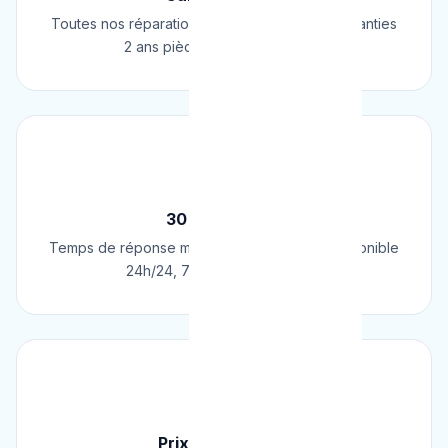
Toutes nos réparations et installations sont garanties
2 ans pièces et main d'œuvre.
⚡
30 Min Chrono
Temps de réponse moyen de 30 minutes. Disponible
24h/24, 7j/7, 365 jours par an.
💰
Prix Fixe Garanti