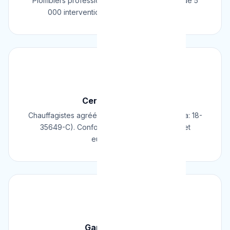
Plombiers professionnels depuis 2009. Plus de 5
000 interventions réussies en Belgique.
📜
Certifié & Agréé
Chauffagistes agréés Cerga/Cedicol (N° Cerga: 18-
35649-C). Conformes aux normes belges et
européennes.
🛡️
Garantie 2 Ans