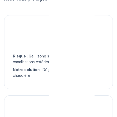
❄️
Hiver
Risque :
Gel : zone semi-rurale plus froide,
canalisations extérieures vulnérables
Notre solution :
Dégel, isolation, dépannage
chaudière
🌧️