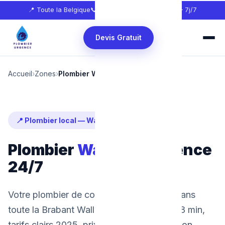
📍 Toute la Belgique
📞
0465 68 51 58
🕐 24h/24 — 7j/7
Devis Gratuit
Accueil
›
Zones
›
Plombier Wavre
📍 Plombier local — Wavre
Plombier
Wavre
— Urgence
24/7
Votre plombier de confiance à Wavre et dans
toute la Brabant Wallon. Intervention en 28 min,
tarifs clairs 2025, prix fixe avant intervention.