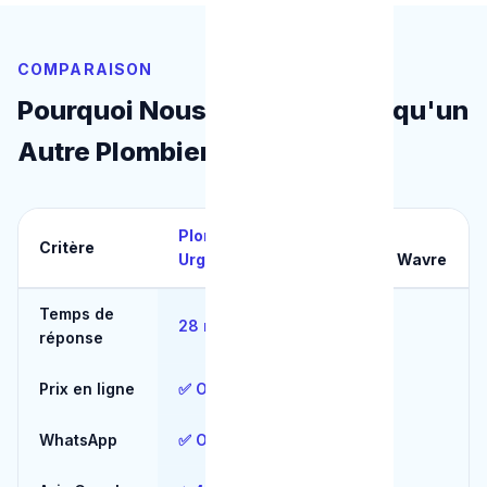
COMPARAISON
Pourquoi Nous Choisir plutôt qu'un
Autre Plombier à Wavre
Plombier
Autres
Critère
Urgence
plombiers Wavre
Temps de
28 min
2+ heures
réponse
Prix en ligne
✅ Oui
❌ Non
WhatsApp
✅ Oui
❌ Non