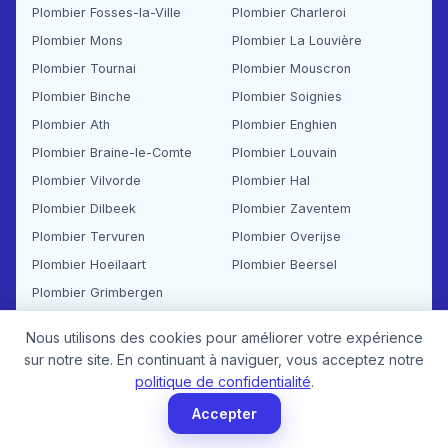
Plombier Fosses-la-Ville
Plombier Charleroi
Plombier Mons
Plombier La Louvière
Plombier Tournai
Plombier Mouscron
Plombier Binche
Plombier Soignies
Plombier Ath
Plombier Enghien
Plombier Braine-le-Comte
Plombier Louvain
Plombier Vilvorde
Plombier Hal
Plombier Dilbeek
Plombier Zaventem
Plombier Tervuren
Plombier Overijse
Plombier Hoeilaart
Plombier Beersel
Plombier Grimbergen
Voir toutes nos zones d'intervention sur la carte (Plus de 70 communes couvertes) →
Nous utilisons des cookies pour améliorer votre expérience
sur notre site. En continuant à naviguer, vous acceptez notre
politique de confidentialité
.
Questions fréquentes — Plomberie Belgique
Accepter
Combien coûte un débouchage d'urgence à Bruxelles ?