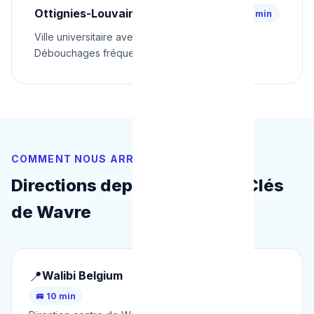
Ottignies-Louvain-la-Neuve
⚡ 30 min
Ville universitaire avec logements étudiants.
Débouchages fréquents et fuites
COMMENT NOUS ARRIVONS
Directions depuis les Points Clés
de Wavre
📍
Walibi Belgium
🚐 10 min