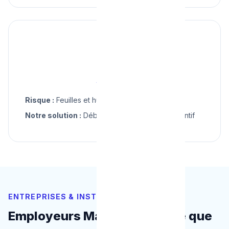
🍂
Automne
Risque :
Feuilles et humidité
Notre solution :
Débouchage, entretien préventif
ENTREPRISES & INSTITUTIONS
Employeurs Majeurs à Wavre que