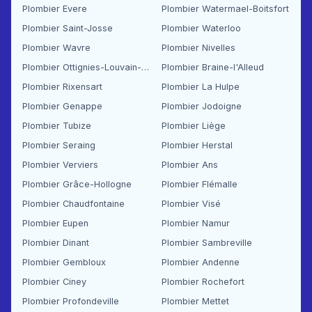
Plombier Evere
Plombier Watermael-Boitsfort
Plombier Saint-Josse
Plombier Waterloo
Plombier Wavre
Plombier Nivelles
Plombier Ottignies-Louvain-la-Neuve
Plombier Braine-l'Alleud
Plombier Rixensart
Plombier La Hulpe
Plombier Genappe
Plombier Jodoigne
Plombier Tubize
Plombier Liège
Plombier Seraing
Plombier Herstal
Plombier Verviers
Plombier Ans
Plombier Grâce-Hollogne
Plombier Flémalle
Plombier Chaudfontaine
Plombier Visé
Plombier Eupen
Plombier Namur
Plombier Dinant
Plombier Sambreville
Plombier Gembloux
Plombier Andenne
Plombier Ciney
Plombier Rochefort
Plombier Profondeville
Plombier Mettet