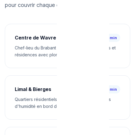
pour couvrir chaque quartier rapidement.
Centre de Wavre
⚡ 25 min
Chef-lieu du Brabant Wallon. Mix de commerces et
résidences avec plomberie diverse
Limal & Bierges
⚡ 28 min
Quartiers résidentiels le long de la Dyle. Risques
d'humidité en bord de rivière