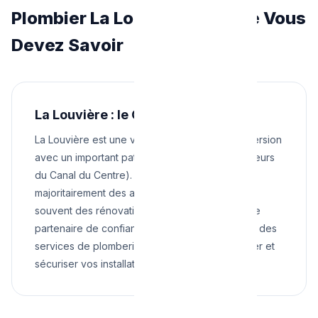
Plombier La Louvière : Ce que Vous
Devez Savoir
La Louvière : le Centre du Hainaut
La Louvière est une ville industrielle en reconversion
avec un important patrimoine UNESCO (ascenseurs
du Canal du Centre). Le parc immobilier,
majoritairement des années 50 à 80, nécessite
souvent des rénovations complètes. En tant que
partenaire de confiance, nous vous proposons des
services de plomberie adaptés pour moderniser et
sécuriser vos installations.