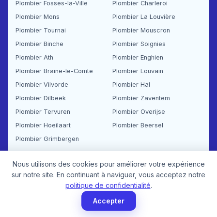
Plombier Fosses-la-Ville
Plombier Charleroi
Plombier Mons
Plombier La Louvière
Plombier Tournai
Plombier Mouscron
Plombier Binche
Plombier Soignies
Plombier Ath
Plombier Enghien
Plombier Braine-le-Comte
Plombier Louvain
Plombier Vilvorde
Plombier Hal
Plombier Dilbeek
Plombier Zaventem
Plombier Tervuren
Plombier Overijse
Plombier Hoeilaart
Plombier Beersel
Plombier Grimbergen
Voir toutes nos zones d'intervention sur la carte (Plus de 70 communes couvertes) →
Nous utilisons des cookies pour améliorer votre expérience
sur notre site. En continuant à naviguer, vous acceptez notre
Questions fréquentes — Plomberie Belgique
politique de confidentialité
.
Accepter
Combien coûte un débouchage d'urgence à Bruxelles ?