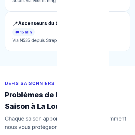
Accès via N55 et Ring de La Louvière.
📍
Ascenseurs du Canal du Centre
🚐 15 min
Via N535 depuis Strépy-Bracquegnies.
DÉFIS SAISONNIERS
Problèmes de Plomberie par
Saison à La Louvière
Chaque saison apporte ses défis. Voici comment
nous vous protégeons toute l'année.