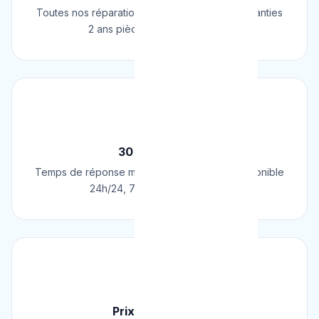
Toutes nos réparations et installations sont garanties
2 ans pièces et main d'œuvre.
⚡
30 Min Chrono
Temps de réponse moyen de 30 minutes. Disponible
24h/24, 7j/7, 365 jours par an.
💰
Prix Fixe Garanti