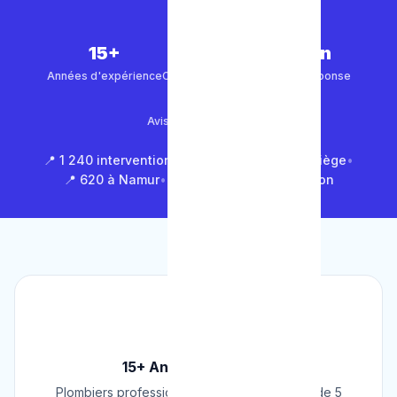
15+
5 000+
30 min
Années d'expérience
Clients satisfaits
Temps de réponse
4.9/5
Avis Google (500+)
📍 1 240 interventions à Bruxelles
•
📍 850 à Liège
•
📍 620 à Namur
•
📍 1 430 en Brabant Wallon
🏆
15+ Ans d'Expérience
Plombiers professionnels depuis 2009. Plus de 5