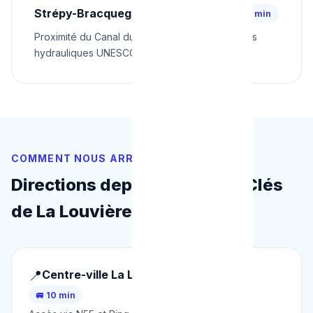
Strépy-Bracquegnies
⚡ 32 min
Proximité du Canal du Centre et des ascenseurs
hydrauliques UNESCO
COMMENT NOUS ARRIVONS
Directions depuis les Points Clés
de La Louvière
📍
Centre-ville La Louvière
🚐 10 min