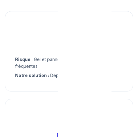
❄️
Hiver
Risque :
Gel et pannes chaudière mazout
fréquentes
Notre solution :
Dépannage chaudière, dégel
🌧️
Printemps