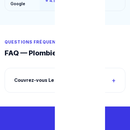
⭐ 4.9/5
⭐ 3.0/5
Google
QUESTIONS FRÉQUENTES
FAQ — Plombier La Louvière
Couvrez-vous Le Roeulx et Soignies ?