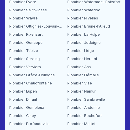
Plombier Evere
Plombier Watermael-Boitsfort
Plombier Saint-Josse
Plombier Waterloo
Plombier Wavre
Plombier Nivelles
Plombier Ottignies-Louvain-la-Neuve
Plombier Braine-l'Alleud
Plombier Rixensart
Plombier La Hulpe
Plombier Genappe
Plombier Jodoigne
Plombier Tubize
Plombier Liège
Plombier Seraing
Plombier Herstal
Plombier Verviers
Plombier Ans
Plombier Grâce-Hollogne
Plombier Flémalle
Plombier Chaudfontaine
Plombier Visé
Plombier Eupen
Plombier Namur
Plombier Dinant
Plombier Sambreville
Plombier Gembloux
Plombier Andenne
Plombier Ciney
Plombier Rochefort
Plombier Profondeville
Plombier Mettet