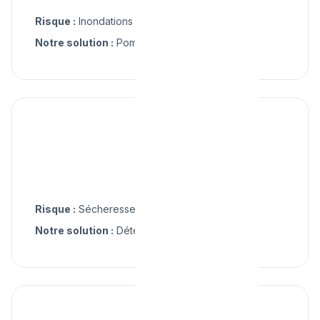
Risque :
Inondations le long de la Haine
Notre solution :
Pompage, réparation
☀️
Été
Risque :
Sécheresse et sols instables
Notre solution :
Détection fuite