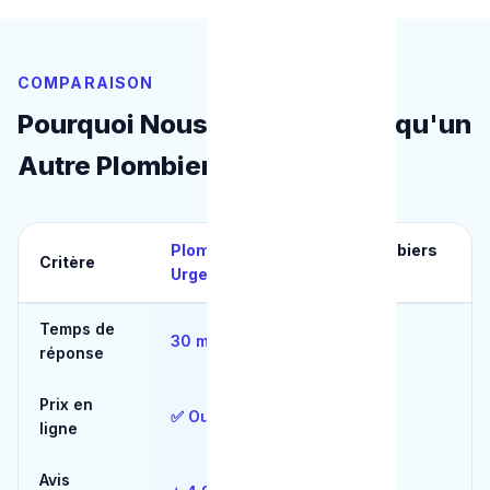
COMPARAISON
Pourquoi Nous Choisir plutôt qu'un
Autre Plombier à La Louvière
Plombier
Autres plombiers
Critère
Urgence
La Louvière
Temps de
30 min
3+ heures
réponse
Prix en
✅ Oui
❌ Non
ligne
Avis