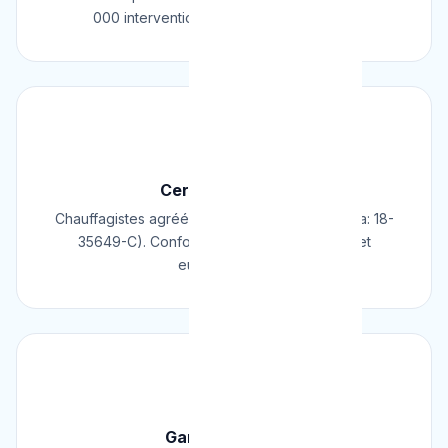
000 interventions réussies en Belgique.
📜
Certifié & Agréé
Chauffagistes agréés Cerga/Cedicol (N° Cerga: 18-
35649-C). Conformes aux normes belges et
européennes.
🛡️
Garantie 2 Ans