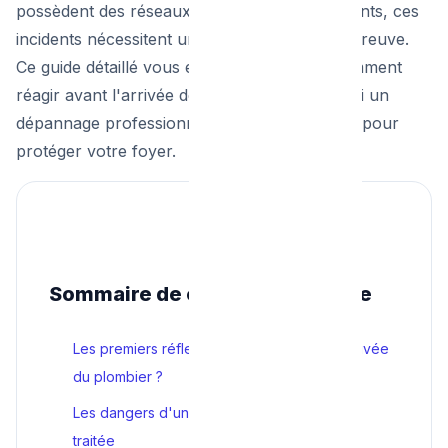
possèdent des réseaux de plomberie vieillissants, ces
incidents nécessitent une réactivité à toute épreuve.
Ce guide détaillé vous explique pas à pas comment
réagir avant l'arrivée des secours et pourquoi un
dépannage professionnel est incontournable pour
protéger votre foyer.
Sommaire de ce guide de survie
Les premiers réflexes : Que faire avant l'arrivée
du plombier ?
Les dangers d'une fuite d'eau majeure non
traitée