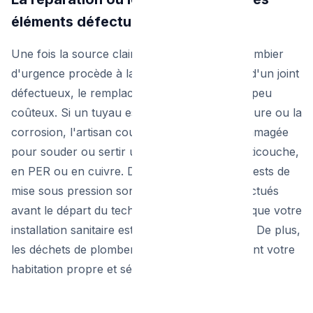
éléments défectueux
Une fois la source clairement identifiée, le plombier
d'urgence procède à la réparation. S'il s'agit d'un joint
défectueux, le remplacement est immédiat et peu
coûteux. Si un tuyau est fendu par le gel, l'usure ou la
corrosion, l'artisan coupera la section endommagée
pour souder ou sertir un nouveau tuyau multicouche,
en PER ou en cuivre. Dans tous les cas, des tests de
mise sous pression sont rigoureusement effectués
avant le départ du technicien pour s'assurer que votre
installation sanitaire est parfaitement étanche. De plus,
les déchets de plomberie sont évacués, laissant votre
habitation propre et sécurisée.