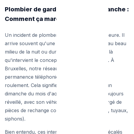
Plombier de garde la nuit et le dimanche :
Comment ça marche ?
Un incident de plomberie ne choisit pas son heure. Il
arrive souvent qu'une canalisation se rompe au beau
milieu de la nuit ou durant un jour férié. C'est là
qu'intervient le concept de plombier de garde. À
Bruxelles, notre réseau d'artisans assure une
permanence téléphonique et des équipes de
roulement. Cela signifie qu'à 3h du matin ou un
dimanche du mois d'août, un technicien est toujours
réveillé, avec son véhicule d'intervention chargé de
pièces de rechange courantes (vannes, joints, tuyaux,
siphons).
Bien entendu, ces interventions en horaires décalés