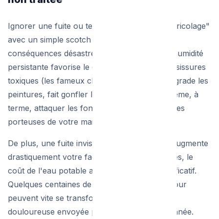
Ignorer une fuite ou tenter une réparation "bricolage"
avec un simple scotch adhésif peut avoir des
conséquences désastreuses à long terme. L'humidité
persistante favorise le développement de moisissures
toxiques (les fameux champignons noirs), dégrade les
peintures, fait gonfler les parquets et peut même, à
terme, attaquer les fondations ou les structures
porteuses de votre maison bruxelloise.
De plus, une fuite invisible ou mal colmatée augmente
drastiquement votre facture d'eau. À Bruxelles, le
coût de l'eau potable au mètre cube est significatif.
Quelques centaines de litres perdus chaque jour
peuvent vite se transformer en une facture
douloureuse envoyée par Vivaqua en fin d'année.