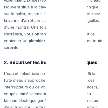
violemment. Dirigez-vous vers votre compteur d'eau
(souvent situé à la cave, dans un placard technique
sur le palier, ou sous l'évier de la cuisine) et tournez
la vanne d'arrêt principale dans le sens des aiguilles
d'une montre. Une fois l'eau coupée, le flot
s'arrêtera, vous offrant le temps de souffler et de
contacter un
plombier de garde à Bruxelles
en toute
sérénité.
2. Sécuriser les installations électriques
L'eau et l'électricité ne font pas bon ménage. Si la
fuite d'eau s'approche des prises électriques, des
interrupteurs ou de vos appareils électroménagers,
coupez immédiatement le courant au niveau du
tableau électrique général. Ne prenez aucun risque
d'électrocution. Cette précaution est vitale, surtout