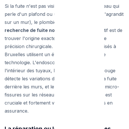
Si la fuite n'est pas visible (par exemple, de l'eau qui
perle d'un plafond ou une tache humide qui s'agrandit
sur un mur), le plombier commence par une
recherche de fuite non destructive
. L'objectif est de
trouver l'origine exacte du problème avec une
précision chirurgicale. Les techniciens spécialisés à
Bruxelles utilisent un éventail d'outils de haute
technologie. L'endoscopie permet d'inspecter
l'intérieur des tuyaux, la thermographie infrarouge
détecte les variations de température liées à la fuite
derrière les murs, et le gaz traceur révèle les micro-
fissures sur les réseaux enterrés. Cette étape est
cruciale et fortement valorisée par les experts en
assurance.
La réparation ou le remplacement des