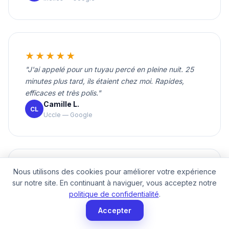
★★★★★
"J'ai appelé pour un tuyau percé en pleine nuit. 25
minutes plus tard, ils étaient chez moi. Rapides,
efficaces et très polis."
Camille L.
CL
Uccle — Google
★★★★★
Nous utilisons des cookies pour améliorer votre expérience
sur notre site. En continuant à naviguer, vous acceptez notre
"Super équipe ! J'avais une fuite que je ne trouvais
politique de confidentialité
.
pas. Ils ont détecté ça sans rien casser. Très pros et
prix justes."
Accepter
Paul B.
PB