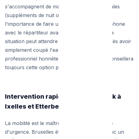
s'accompagnent de majorations tarifaires légales
(suppléments de nuit ou de week-end). D'où
l'importance de faire un bilan rapide par téléphone
avec le répartiteur avant le déplacement : si la
situation peut attendre le lendemain matin après avoir
simplement coupé l'eau au compteur, un
professionnel honnête et transparent vous conseillera
toujours cette option plus économique.
Intervention rapide : De Molenbeek à
Ixelles et Etterbeek
La mobilité est le maître-mot d'un bon service
d'urgence. Bruxelles étant une ville dense avec un