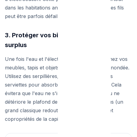
dans les habitations anciennes où l'isolation des fils
peut être parfois défaillante ou obsolète.
3. Protéger vos biens et éponger le
surplus
Une fois l'eau et l'électricité sécurisées, éloignez vos
meubles, tapis et objets de valeur de la zone inondée.
Utilisez des serpillières, des seaux et de vieilles
serviettes pour absorber un maximum d'eau. Cela
évitera que l'eau ne s'infiltre dans la chape ou ne
détériore le plafond de votre voisin du dessous (un
grand classique redouté dans les immeubles et
copropriétés de la capitale belge).