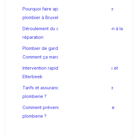
Pourquoi faire appel à un service d'urgence
plombier à Bruxelles ?
Déroulement du dépannage : De la détection à la
réparation
Plombier de garde la nuit et le dimanche :
Comment ça marche ?
Intervention rapide : De Molenbeek à Ixelles et
Etterbeek
Tarifs et assurance : Qui paie pour l'urgence
plomberie ?
Comment prévenir une future catastrophe de
plomberie ?