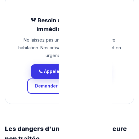
🚨 Besoin d'une intervention
immédiate à Bruxelles ?
Ne laissez pas une fuite d'eau détruire votre
habitation. Nos artisans plombiers interviennent en
urgence 24h/24 et 7j/7.
📞 Appelez le 0465 68 51 58
Demander un rappel d'urgence
Les dangers d'une fuite d'eau majeure
non traitée