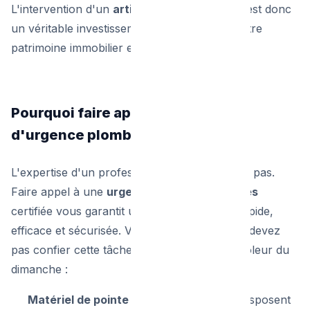
L'intervention d'un
artisan plombier
qualifié est donc
un véritable investissement pour protéger votre
patrimoine immobilier et votre portefeuille.
Pourquoi faire appel à un service
d'urgence plombier à Bruxelles ?
L'expertise d'un professionnel ne s'improvise pas.
Faire appel à une
urgence plombier Bruxelles
certifiée vous garantit une prise en charge rapide,
efficace et sécurisée. Voici pourquoi vous ne devez
pas confier cette tâche à n'importe quel bricoleur du
dimanche :
Matériel de pointe :
Les professionnels disposent