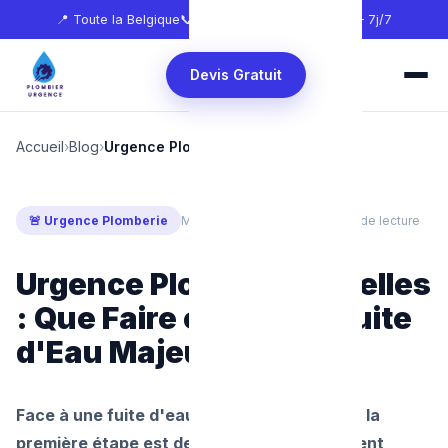
📍 Toute la Belgique
📞
0465 68 51 58
🕐 24h/24 — 7j/7
Devis Gratuit
Accueil
›
Blog
›
Urgence Plombier Bruxelles
🚨 Urgence Plomberie
Mis à jour : juillet 2026
⏱ 8 min de lecture
Urgence Plombier Bruxelles
: Que Faire en Cas de Fuite
d'Eau Majeure ?
Face à une fuite d'eau majeure à Bruxelles, la
première étape est de coupez immédiatement