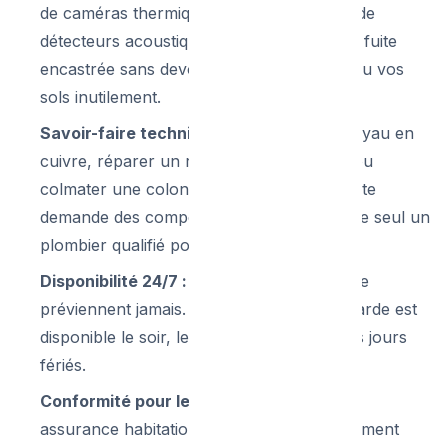
de caméras thermiques, d'endoscopes et de
détecteurs acoustiques pour localiser une fuite
encastrée sans devoir détruire vos murs ou vos
sols inutilement.
Savoir-faire technique :
Remplacer un tuyau en
cuivre, réparer un raccord multicouche, ou
colmater une colonne de décharge en fonte
demande des compétences spécifiques que seul un
plombier qualifié possède et maîtrise.
Disponibilité 24/7 :
Les dégâts des eaux ne
préviennent jamais. Un vrai plombier de garde est
disponible le soir, le week-end et même les jours
fériés.
Conformité pour les assurances :
Votre
assurance habitation exigera systématiquement