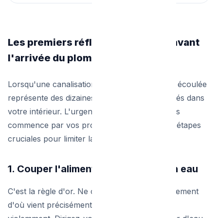
Les premiers réflexes : Que faire avant
l'arrivée du plombier ?
Lorsqu'une canalisation cède, chaque minute écoulée
représente des dizaines de litres d'eau déversés dans
votre intérieur. L'urgence plombier à Bruxelles
commence par vos propres actions. Voici les étapes
cruciales pour limiter la casse.
1. Couper l'alimentation générale en eau
C'est la règle d'or. Ne cherchez pas immédiatement
d'où vient précisément la fuite si l'eau jaillit