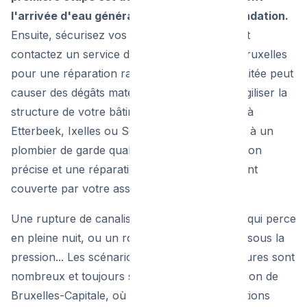
l'arrivée d'eau générale pour stopper l'inondation.
Ensuite, sécurisez vos appareils électriques et
contactez un service d'urgence plombier à Bruxelles
pour une réparation rapide. Une fuite non traitée peut
causer des dégâts matériels importants et fragiliser la
structure de votre bâtiment. Que vous soyez à
Etterbeek, Ixelles ou Schaerbeek, faire appel à un
plombier de garde qualifié garantit une détection
précise et une réparation durable, très souvent
couverte par votre assurance habitation.
Une rupture de canalisation, un chauffe-eau qui perce
en pleine nuit, ou un robinet d'arrêt qui cède sous la
pression... Les scénarios de fuites d'eau majeures sont
nombreux et toujours stressants. Dans la région de
Bruxelles-Capitale, où de nombreuses habitations