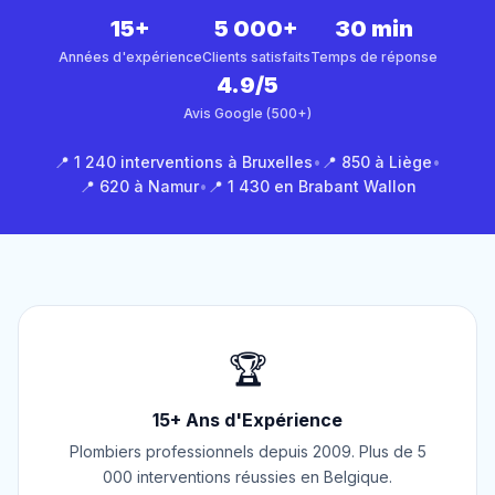
15+
5 000+
30 min
Années d'expérience
Clients satisfaits
Temps de réponse
4.9/5
Avis Google (500+)
📍 1 240 interventions à Bruxelles
•
📍 850 à Liège
•
📍 620 à Namur
•
📍 1 430 en Brabant Wallon
🏆
15+ Ans d'Expérience
Plombiers professionnels depuis 2009. Plus de 5
000 interventions réussies en Belgique.