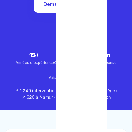
Demander un devis
15+
5 000+
30 min
Années d'expérience
Clients satisfaits
Temps de réponse
4.9/5
Avis Google (500+)
📍 1 240 interventions à Bruxelles
•
📍 850 à Liège
•
📍 620 à Namur
•
📍 1 430 en Brabant Wallon