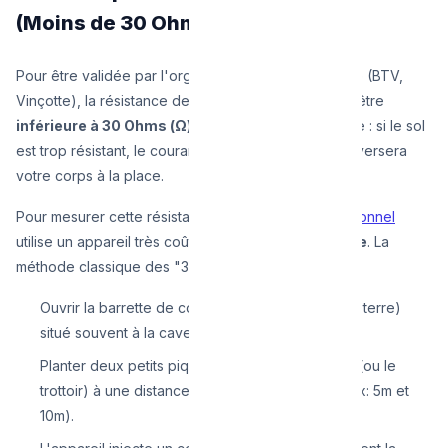
(Moins de 30 Ohms)
Pour être validée par l'organisme de contrôle agréé (BTV,
Vinçotte), la résistance de votre prise de terre doit être
inférieure à 30 Ohms (Ω)
. L'électricité est fainéante : si le sol
est trop résistant, le courant refusera d'y aller et traversera
votre corps à la place.
Pour mesurer cette résistance, l'
électricien professionnel
utilise un appareil très coûteux appelé
Telluromètre
. La
méthode classique des "3 piquets" consiste à :
Ouvrir la barrette de coupure (le sectionneur de terre)
situé souvent à la cave.
Planter deux petits piquets de test dans la terre (ou le
trottoir) à une distance précise l'un de l'autre (ex: 5m et
10m).