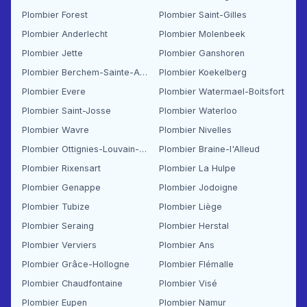
Plombier Forest
Plombier Saint-Gilles
Plombier Anderlecht
Plombier Molenbeek
Plombier Jette
Plombier Ganshoren
Plombier Berchem-Sainte-Agathe
Plombier Koekelberg
Plombier Evere
Plombier Watermael-Boitsfort
Plombier Saint-Josse
Plombier Waterloo
Plombier Wavre
Plombier Nivelles
Plombier Ottignies-Louvain-la-Neuve
Plombier Braine-l'Alleud
Plombier Rixensart
Plombier La Hulpe
Plombier Genappe
Plombier Jodoigne
Plombier Tubize
Plombier Liège
Plombier Seraing
Plombier Herstal
Plombier Verviers
Plombier Ans
Plombier Grâce-Hollogne
Plombier Flémalle
Plombier Chaudfontaine
Plombier Visé
Plombier Eupen
Plombier Namur