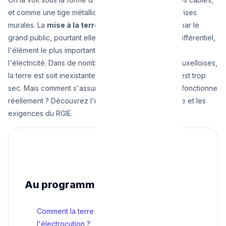
et comme une tige métallique qui dépasse de nos prises
murales. La
mise à la terre
est souvent incomprise par le
grand public, pourtant elle est, avec le disjoncteur différentiel,
l'élément le plus important pour votre survie face à
l'électricité. Dans de nombreuses vieilles maisons bruxelloises,
la terre est soit inexistante, soit inefficace car le sol est trop
sec. Mais comment s'assurer que cette ligne de vie fonctionne
réellement ? Découvrez l'importance du test de terre et les
exigences du RGIE.
Au programme
Comment la terre vous sauve-t-elle de
l'électrocution ?