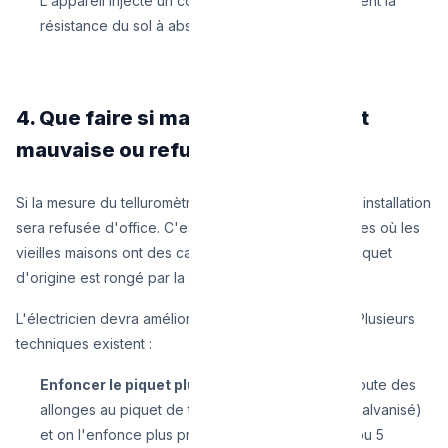
L'appareil injecte un courant et calcule précisément la
résistance du sol à absorber l'électricité.
4. Que faire si ma prise de terre est
mauvaise ou refusée ?
Si la mesure du telluromètre affiche 150 Ohms, votre installation
sera refusée d'office. C'est souvent le cas à Bruxelles où les
vieilles maisons ont des caves bétonnées et où le piquet
d'origine est rongé par la rouille.
L'électricien devra améliorer la conductivité du sol. Plusieurs
techniques existent :
Enfoncer le piquet plus profondément :
On ajoute des
allonges au piquet de terre (en acier cuivré ou galvanisé)
et on l'enfonce plus profondément (parfois à 3 ou 5