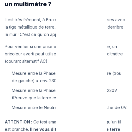
un multimètre ?
Il est très fréquent, à Bruxelles, de voir de vieilles prises avec
la tige métallique de terre... qui ne sont reliées à rien derrière
le mur ! C'est ce qu'on appelle une "fausse terre".
Pour vérifier si une prise est physiquement raccordée, un
bricoleur averti peut utiliser un multimètre réglé sur Voltmètre
(courant alternatif AC) :
Mesure entre la Phase (trou de droite) et le Neutre (trou
de gauche) = env. 230V.
Mesure entre la Phase et la Tige de terre = env. 230V
(Preuve que la terre est connectée).
Mesure entre le Neutre et la Tige de terre = Proche de 0V.
ATTENTION :
Ce test amateur vous dit uniquement qu'un fil
est branché.
Il ne vous dit absolument pas si cette terre