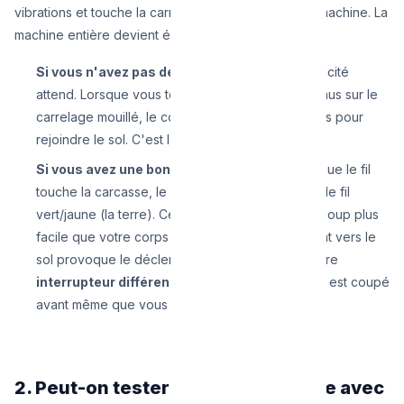
vibrations et touche la carrosserie métallique de la machine. La
machine entière devient électrifiée à 230 Volts !
Si vous n'avez pas de mise à la terre :
L'électricité
attend. Lorsque vous touchez la machine pieds nus sur le
carrelage mouillé, le courant traverse votre corps pour
rejoindre le sol. C'est l'électrocution.
Si vous avez une bonne mise à la terre :
Dès que le fil
touche la carcasse, le courant s'engouffre dans le fil
vert/jaune (la terre). Ce fil offre un chemin beaucoup plus
facile que votre corps humain. La fuite de courant vers le
sol provoque le déclenchement immédiat de votre
interrupteur différentiel
au tableau. Le courant est coupé
avant même que vous ne touchiez la machine.
2. Peut-on tester la terre soi-même avec