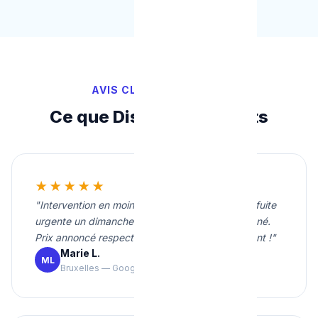
AVIS CLIENTS VÉRIFIÉS
Ce que Disent Nos Clients
★★★★★
"Intervention en moins de 20 minutes pour une fuite
urgente un dimanche soir. Travail propre et soigné.
Prix annoncé respecté. Je recommande vivement !"
Marie L.
ML
Bruxelles — Google