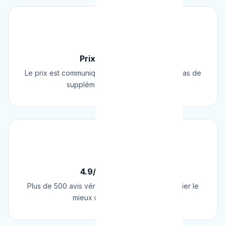
💰
Prix Fixe Garanti
Le prix est communiqué AVANT l'intervention. Pas de
supplément surprise, jamais.
⭐
4.9/5 sur Google
Plus de 500 avis vérifiés sur Google. Le plombier le
mieux noté de Belgique.