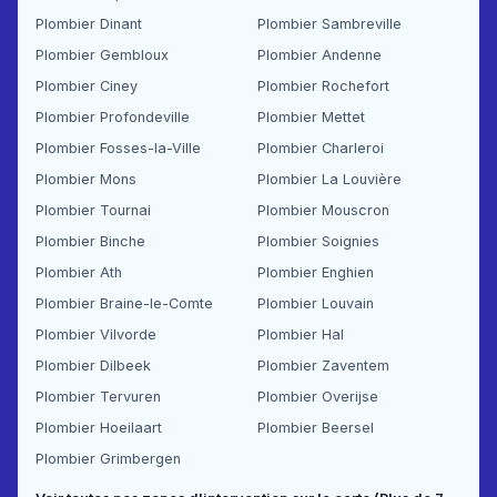
Plombier Dinant
Plombier Sambreville
Plombier Gembloux
Plombier Andenne
Plombier Ciney
Plombier Rochefort
Plombier Profondeville
Plombier Mettet
Plombier Fosses-la-Ville
Plombier Charleroi
Plombier Mons
Plombier La Louvière
Plombier Tournai
Plombier Mouscron
Plombier Binche
Plombier Soignies
Plombier Ath
Plombier Enghien
Plombier Braine-le-Comte
Plombier Louvain
Plombier Vilvorde
Plombier Hal
Plombier Dilbeek
Plombier Zaventem
Plombier Tervuren
Plombier Overijse
Plombier Hoeilaart
Plombier Beersel
Plombier Grimbergen