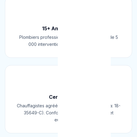
🏆
15+ Ans d'Expérience
Plombiers professionnels depuis 2009. Plus de 5
000 interventions réussies en Belgique.
📜
Certifié & Agréé
Chauffagistes agréés Cerga/Cedicol (N° Cerga: 18-
35649-C). Conformes aux normes belges et
européennes.