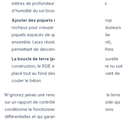
mètres de profondeur) pour atteindre les nappes
d'humidité du sol bruxellois.
Ajouter des piquets en parallèle :
Si le sol est trop
rocheux pour creuser profondément, on plante plusieurs
piquets espacés de quelques mètres que l'on relie
ensemble. Leurs résistances s'ajoutent (se divisent),
permettant de descendre sous la barre des 30 Ohms.
La boucle de terre (pour le neuf) :
Pour toute nouvelle
construction, le RGIE exige qu'un gros fil de cuivre nu soit
placé tout au fond des fondations de la maison avant de
couler le béton.
N'ignorez jamais une remarque concernant la mise à la terre
sur un rapport de contrôle. C'est une intervention rapide qui
conditionne le fonctionnement de toutes vos protections
différentielles et qui garantit la vie de vos proches.