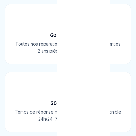
🛡️
Garantie 2 Ans
Toutes nos réparations et installations sont garanties
2 ans pièces et main d'œuvre.
⚡
30 Min Chrono
Temps de réponse moyen de 30 minutes. Disponible
24h/24, 7j/7, 365 jours par an.