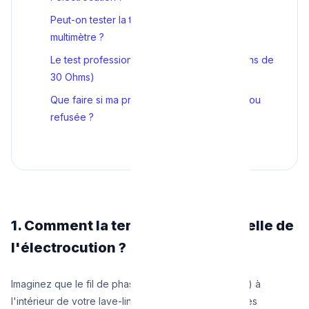
Peut-on tester la terre soi-même avec un
multimètre ?
Le test professionnel : Le Telluromètre (Moins de
30 Ohms)
Que faire si ma prise de terre est mauvaise ou
refusée ?
1. Comment la terre vous sauve-t-elle de
l'électrocution ?
Imaginez que le fil de phase (le fil brun sous tension) à
l'intérieur de votre lave-linge se détache à cause des