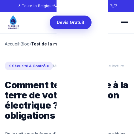
📍 Toute la Belgique
📞
0465 68 51 58
🕐 24h/24 — 7j/7
Devis Gratuit
Accueil
›
Blog
›
Test de la mise à la terre
⚡ Sécurité & Contrôle
Mis à jour : juillet 2026
⏱ 5 min de lecture
Comment tester la mise à la
terre de votre installation
électrique ? Normes et
obligations
On la voit sous la forme d'un fil vert et jaune dans nos câbles,