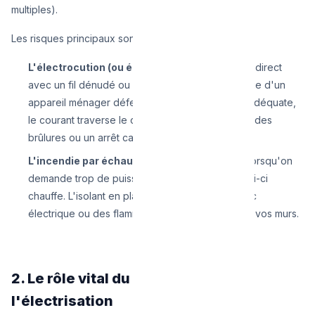
multiples).
Les risques principaux sont doubles :
L'électrocution (ou électrisation) :
Un contact direct
avec un fil dénudé ou avec la carcasse métallique d'un
appareil ménager défectueux. Sans protection adéquate,
le courant traverse le corps humain, provoquant des
brûlures ou un arrêt cardiaque.
L'incendie par échauffement (Effet Joule) :
Lorsqu'on
demande trop de puissance à un fil trop fin, celui-ci
chauffe. L'isolant en plastique fond, créant un arc
électrique ou des flammes à l'intérieur même de vos murs.
2. Le rôle vital du RGIE face à
l'électrisation