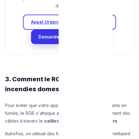
dangereuses.
Appel Urgence : +32 470 00 00 00
Demander un Audit Sécurité
3. Comment le RGIE prévient les
incendies domestiques ?
Pour éviter que votre appartement à Etterbeek ne parte en
fumée, le RGIE s'attaque au problème de l'échauffement des
câbles à travers le
calibrage strict des disjoncteurs
.
Autrefois, on utilisait des fusibles en porcelaine (qui mettaient