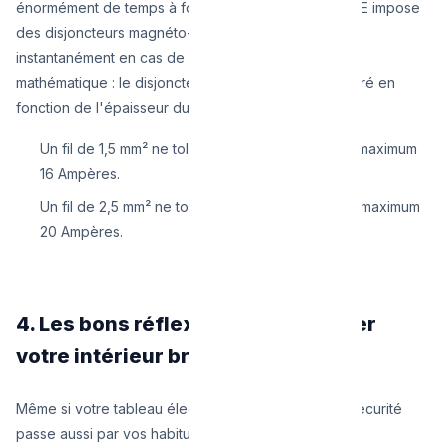
énormément de temps à fondre). Aujourd'hui, le RGIE impose
des disjoncteurs magnéto-thermiques qui sautent
instantanément en cas de surcharge. La règle est
mathématique : le disjoncteur doit toujours être calibré en
fonction de l'épaisseur du fil.
Un fil de 1,5 mm² ne tolère qu'un disjoncteur de maximum
16 Ampères.
Un fil de 2,5 mm² ne tolère qu'un disjoncteur de maximum
20 Ampères.
4. Les bons réflexes pour sécuriser
votre intérieur bruxellois
Même si votre tableau électrique est conforme, la sécurité
passe aussi par vos habitudes quotidiennes :