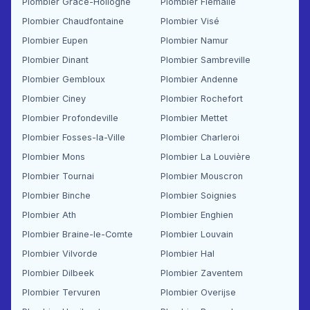
Plombier Grâce-Hollogne
Plombier Flémalle
Plombier Chaudfontaine
Plombier Visé
Plombier Eupen
Plombier Namur
Plombier Dinant
Plombier Sambreville
Plombier Gembloux
Plombier Andenne
Plombier Ciney
Plombier Rochefort
Plombier Profondeville
Plombier Mettet
Plombier Fosses-la-Ville
Plombier Charleroi
Plombier Mons
Plombier La Louvière
Plombier Tournai
Plombier Mouscron
Plombier Binche
Plombier Soignies
Plombier Ath
Plombier Enghien
Plombier Braine-le-Comte
Plombier Louvain
Plombier Vilvorde
Plombier Hal
Plombier Dilbeek
Plombier Zaventem
Plombier Tervuren
Plombier Overijse