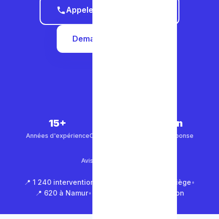
Appeler le 0465 68 51 58
Demander un devis
15+
5 000+
30 min
Années d'expérience
Clients satisfaits
Temps de réponse
4.9/5
Avis Google (500+)
📍 1 240 interventions à Bruxelles
•
📍 850 à Liège
•
📍 620 à Namur
•
📍 1 430 en Brabant Wallon