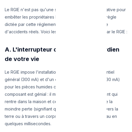
Le RGIE n'est pas qu'une simple contrainte administrative pour
embêter les propriétaires lors d'une vente. Chaque règle
dictée par cette réglementation a été écrite à la suite
d'accidents réels. Voici les trois boucliers imposés par le RGIE :
A. L'interrupteur différentiel : le gardien
de votre vie
Le RGIE impose l'installation d'un interrupteur différentiel
général (300 mA) et d'un différentiel ultra-sensible (30 mA)
pour les pièces humides comme la salle de bain. Ce
composant est génial : il mesure la quantité de courant qui
rentre dans la maison et celle qui en sort. S'il détecte la
moindre perte (signifiant que le courant s'échappe vers la
terre ou à travers un corps humain), il coupe le réseau en
quelques millisecondes.