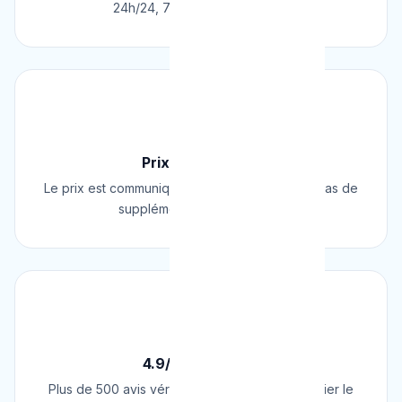
24h/24, 7j/7, 365 jours par an.
💰
Prix Fixe Garanti
Le prix est communiqué AVANT l'intervention. Pas de
supplément surprise, jamais.
⭐
4.9/5 sur Google
Plus de 500 avis vérifiés sur Google. Le plombier le