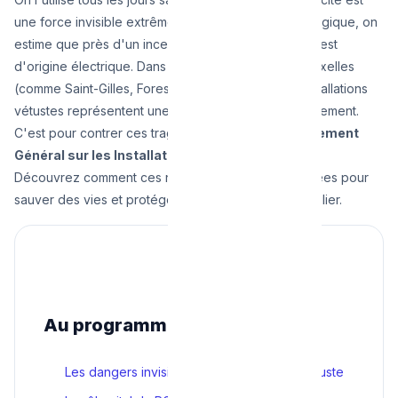
une force invisible extrêmement dangereuse. En Belgique, on
estime que près d'un incendie domestique sur trois est
d'origine électrique. Dans les vieux quartiers de Bruxelles
(comme Saint-Gilles, Forest ou Schaerbeek), les installations
vétustes représentent une véritable bombe à retardement.
C'est pour contrer ces tragédies que le
RGIE (Règlement
Général sur les Installations Électriques)
existe.
Découvrez comment ces normes strictes sont pensées pour
sauver des vies et protéger votre patrimoine immobilier.
Au programme
Les dangers invisibles d'une installation vétuste