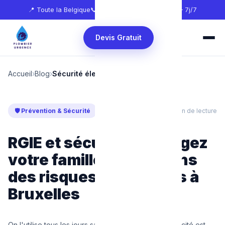
📍 Toute la Belgique
📞
0465 68 51 58
🕐 24h/24 — 7j/7
Devis Gratuit
Accueil
›
Blog
›
Sécurité électrique & RGIE
🛡️ Prévention & Sécurité
Mis à jour : juillet 2026
⏱ 6 min de lecture
RGIE et sécurité : Protégez
votre famille et vos biens
des risques électriques à
Bruxelles
On l'utilise tous les jours sans y penser, mais l'électricité est