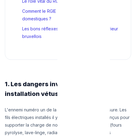
Le rôle vital du RGIE face à l'électrisation
Comment le RGIE prévient les incendies
domestiques ?
Les bons réflexes pour sécuriser votre intérieur
bruxellois
1. Les dangers invisibles d'une
installation vétuste
L'ennemi numéro un de la sécurité électrique est l'usure. Les
fils électriques installés il y a 50 ans n'étaient pas conçus pour
supporter la charge de nos équipements modernes (fours
pyrolyse, lave-linge, radiateurs d'appoint, chargeurs