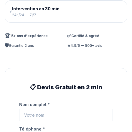
Intervention en 30 min
⚡
24h/24 — 7j/7
🏆
✅
15+ ans d'expérience
Certifié & agréé
🛡️
⭐
Garantie 2 ans
4.9/5 — 500+ avis
📋 Devis Gratuit en 2 min
Nom complet *
Téléphone *