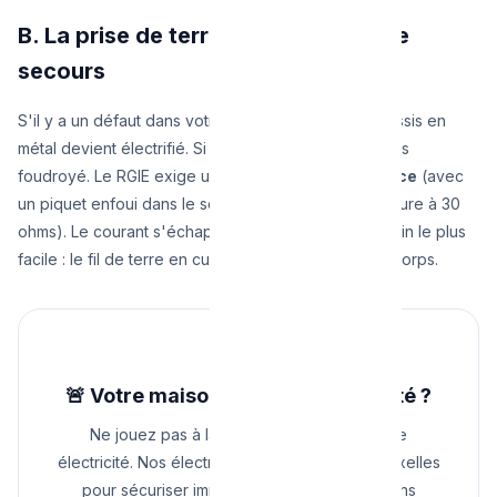
B. La prise de terre : l'évacuation de
secours
S'il y a un défaut dans votre machine à laver, le châssis en
métal devient électrifié. Si vous le touchez, vous êtes
foudroyé. Le RGIE exige une
mise à la terre efficace
(avec
un piquet enfoui dans le sol d'une résistance inférieure à 30
ohms). Le courant s'échappera toujours par le chemin le plus
facile : le fil de terre en cuivre plutôt que par votre corps.
🚨 Votre maison est-elle en sécurité ?
Ne jouez pas à la roulette russe avec votre
électricité. Nos électriciens interviennent à Bruxelles
pour sécuriser immédiatement les installations