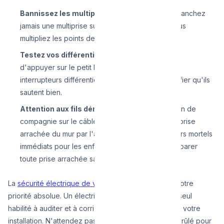
Bannissez les multiprises en cascade :
Ne branchez
jamais une multiprise sur une autre multiprise. Vous
multipliez les points de chauffe.
Testez vos différentiels :
Le RGIE recommande
d'appuyer sur le petit bouton "T" (Test) de vos
interrupteurs différentiels tous les mois pour vérifier qu'ils
sautent bien.
Attention aux fils dénudés :
La morsure du lapin de
compagnie sur le câble de la lampe ou la vieille prise
arrachée du mur par l'aspirateur sont des dangers mortels
immédiats pour les enfants en bas âge. Faites réparer
toute prise arrachée sans délai.
La
sécurité électrique de votre habitation
doit être votre
priorité absolue. Un électricien professionnel est le seul
habilité à auditer et à corriger les failles invisibles de votre
installation. N'attendez pas de sentir une odeur de brûlé pour