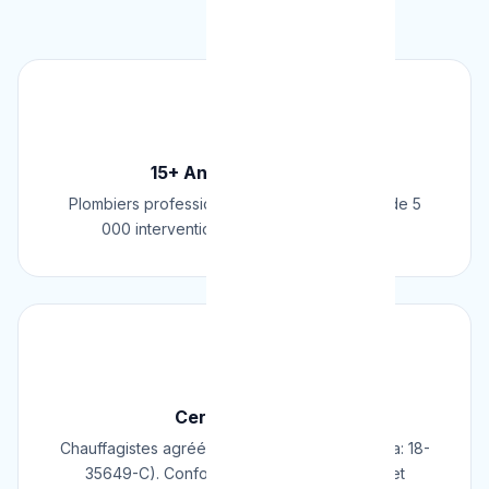
🏆
15+ Ans d'Expérience
Plombiers professionnels depuis 2009. Plus de 5
000 interventions réussies en Belgique.
📜
Certifié & Agréé
Chauffagistes agréés Cerga/Cedicol (N° Cerga: 18-
35649-C). Conformes aux normes belges et