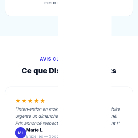
mieux noté de Belgique.
AVIS CLIENTS VÉRIFIÉS
Ce que Disent Nos Clients
★★★★★
"Intervention en moins de 20 minutes pour une fuite
urgente un dimanche soir. Travail propre et soigné.
Prix annoncé respecté. Je recommande vivement !"
Marie L.
ML
Bruxelles — Google