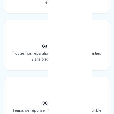
européennes.
🛡️
Garantie 2 Ans
Toutes nos réparations et installations sont garanties
2 ans pièces et main d'œuvre.
⚡
30 Min Chrono
Temps de réponse moyen de 30 minutes. Disponible