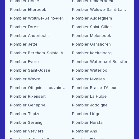
Plombier Uccle
Plombier Schaerbeek
Plombier Etterbeek
Plombier Woluwe-Saint-Lambert
Plombier Woluwe-Saint-Pierre
Plombier Auderghem
Plombier Forest
Plombier Saint-Gilles
Plombier Anderlecht
Plombier Molenbeek
Plombier Jette
Plombier Ganshoren
Plombier Berchem-Sainte-Agathe
Plombier Koekelberg
Plombier Evere
Plombier Watermael-Boitsfort
Plombier Saint-Josse
Plombier Waterloo
Plombier Wavre
Plombier Nivelles
Plombier Ottignies-Louvain-la-Neuve
Plombier Braine-l'Alleud
Plombier Rixensart
Plombier La Hulpe
Plombier Genappe
Plombier Jodoigne
Plombier Tubize
Plombier Liège
Plombier Seraing
Plombier Herstal
Plombier Verviers
Plombier Ans