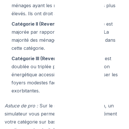
ménages ayant les revenus imposables les plus
élevés. Ils ont droit à la prime de base.
Catégorie II (Revenus moyens) :
La prime est
majorée par rapport au montant de base. La
majorité des ménages bruxellois se situent dans
cette catégorie.
Catégorie III (Revenus faibles) :
La prime est
doublée ou triplée pour rendre la rénovation
énergétique accessible à tous, sans pénaliser les
foyers modestes face aux factures de gaz
exorbitantes.
Astuce de pro :
Sur le site officiel de la Région, un
simulateur vous permet de calculer instantanément
votre catégorie sur base de votre dernier