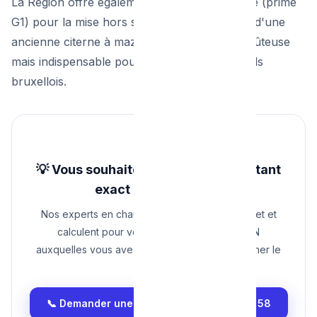
La Région offre également une aide financière (prime
G1) pour la mise hors service et l'évacuation d'une
ancienne citerne à mazout, une opération coûteuse
mais indispensable pour la dépollution des sols
bruxellois.
💡 Vous souhaitez connaître le montant
exact de vos aides ?
Nos experts en chauffage évaluent votre projet et
calculent pour vous les aides RENOLUTION
auxquelles vous avez droit avant même de signer le
devis.
📞 Demander une estimation : 0465 68 51 58