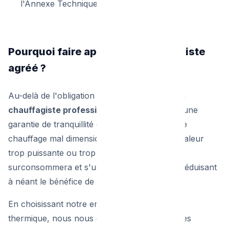
l'Annexe Technique. Et voilà !
Pourquoi faire appel à un chauffagiste
agréé ?
Au-delà de l'obligation légale, s'entourer d'un
chauffagiste professionnel à Bruxelles
est une
garantie de tranquillité d'esprit. Un système de
chauffage mal dimensionné (une pompe à chaleur
trop puissante ou trop faible, par exemple)
surconsommera et s'usera prématurément, réduisant
à néant le bénéfice de la prime perçue.
En choisissant notre entreprise d'installation
thermique, nous nous engageons à rédiger des