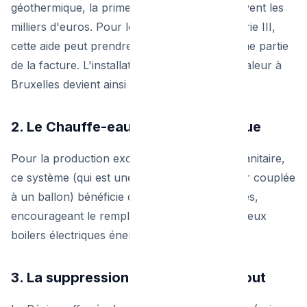
géothermique, la prime de base dépasse souvent les
milliers d'euros. Pour les ménages de Catégorie III,
cette aide peut prendre en charge une énorme partie
de la facture. L'installation d'une pompe à chaleur à
Bruxelles devient ainsi extrêmement rentable.
2. Le Chauffe-eau Thermodynamique
Pour la production exclusive d'eau chaude sanitaire,
ce système (qui est une mini pompe à chaleur couplée
à un ballon) bénéficie de primes très incitatives,
encourageant le remplacement définitif des vieux
boilers électriques énergivores.
3. La suppression des cuves à mazout