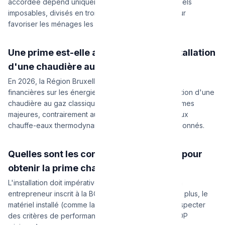
accordée dépend uniquement de vos revenus annuels
imposables, divisés en trois catégories (I, II et III) pour
favoriser les ménages les plus modestes.
Une prime est-elle accordée pour l'installation
d'une chaudière au gaz ?
En 2026, la Région Bruxelloise concentre ses aides
financières sur les énergies renouvelables. L'installation d'une
chaudière au gaz classique ne bénéficie plus de primes
majeures, contrairement aux pompes à chaleur ou aux
chauffe-eaux thermodynamiques fortement subventionnés.
Quelles sont les conditions techniques pour
obtenir la prime chauffage ?
L'installation doit impérativement être réalisée par un
entrepreneur inscrit à la BCE et assujetti à la TVA. De plus, le
matériel installé (comme la pompe à chaleur) doit respecter
des critères de performance énergétique stricts (COP