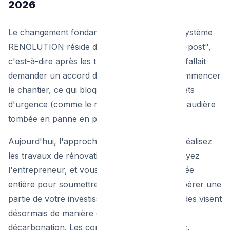
2026
Le changement fondamental apporté par le système
RENOLUTION réside dans son approche "ex-post",
c'est-à-dire après les travaux. Auparavant, il fallait
demander un accord de principe avant de commencer
le chantier, ce qui bloquait de nombreux projets
d'urgence (comme le remplacement d'une chaudière
tombée en panne en plein hiver).
Aujourd'hui, l'approche est simplifiée : vous réalisez
les travaux de rénovation thermique, vous payez
l'entrepreneur, et vous avez ensuite une année
entière pour soumettre votre dossier et récupérer une
partie de votre investissement. De plus, les aides visent
désormais de manière quasi exclusive la
décarbonation. Les combustibles fossiles (gaz,