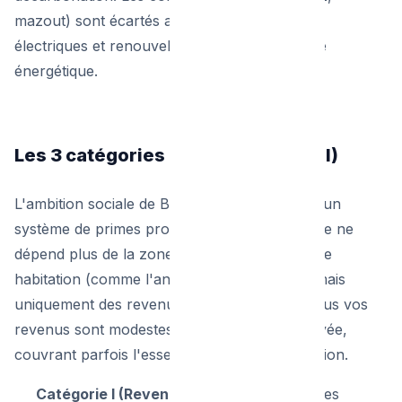
mazout) sont écartés au profit des solutions
électriques et renouvelables à haute efficacité
énergétique.
Les 3 catégories de revenus (I, II, III)
L'ambition sociale de Bruxelles se traduit par un
système de primes progressif. L'aide financière ne
dépend plus de la zone géographique de votre
habitation (comme l'ancien système EDLR), mais
uniquement des revenus de votre ménage. Plus vos
revenus sont modestes, plus la prime est élevée,
couvrant parfois l'essentiel du coût d'installation.
Catégorie I (Revenus de base) :
Ce sont les