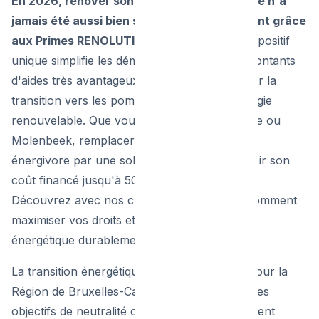
En 2026, rénover son système de chauffage n'a
jamais été aussi bien soutenu financièrement grâce
aux Primes RENOLUTION à Bruxelles.
Ce dispositif
unique simplifie les démarches et offre des montants
d'aides très avantageux, particulièrement pour la
transition vers les pompes à chaleur et l'énergie
renouvelable. Que vous soyez à Ixelles, Uccle ou
Molenbeek, remplacer une vieille installation
énergivore par une solution moderne peut voir son
coût financé jusqu'à 50% selon vos revenus.
Découvrez avec nos chauffagistes experts comment
maximiser vos droits et réduire votre facture
énergétique durablement.
La transition énergétique est un défi majeur pour la
Région de Bruxelles-Capitale. Pour atteindre les
objectifs de neutralité carbone, le gouvernement