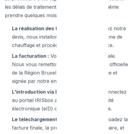
les délais de traitement (qui peuvent tout de même
prendre quelques mois).
La réalisation des travaux :
Vous acceptez notre
devis, nous installons votre nouveau système de
chauffage et procédons à la mise en service.
La facturation :
Vous payez la facture totale.
Nous vous remettons l'Annexe Technique officielle
de la Région Bruxelloise, dûment complétée et
signée par notre entreprise.
L'introduction via IRISbox :
Vous vous connectez
au portail IRISbox avec votre carte d'identité
électronique (eID) ou via l'application Itsme.
Le téléchargement des pièces :
Vous uploadez la
facture finale, la preuve de paiement bancaire, et