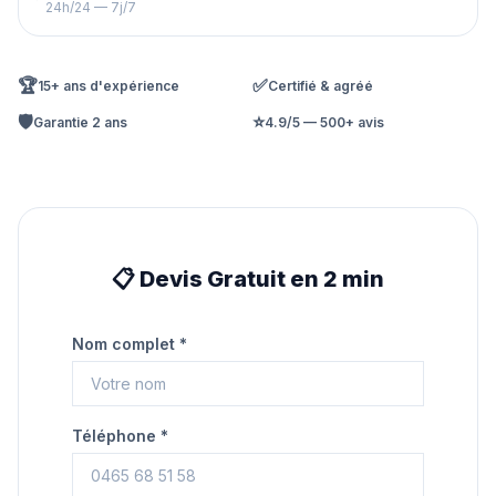
24h/24 — 7j/7
🏆
✅
15+ ans d'expérience
Certifié & agréé
🛡️
⭐
Garantie 2 ans
4.9/5 — 500+ avis
📋 Devis Gratuit en 2 min
Nom complet *
Téléphone *