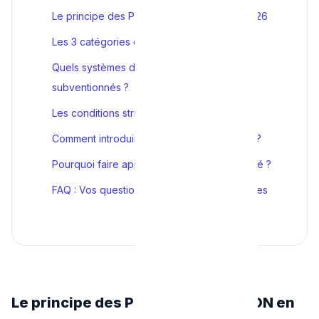
Le principe des Primes RENOLUTION en 2026
Les 3 catégories de revenus (I, II, III)
Quels systèmes de chauffage sont
subventionnés ?
Les conditions strictes pour éviter le refus
Comment introduire sa demande pas à pas ?
Pourquoi faire appel à un chauffagiste agréé ?
FAQ : Vos questions fréquentes sur les primes
Le principe des Primes RENOLUTION en