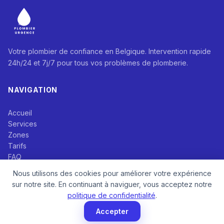
Votre plombier de confiance en Belgique. Intervention rapide
24h/24 et 7j/7 pour tous vos problèmes de plomberie.
NAVIGATION
Accueil
Services
Zones
Tarifs
FAQ
Devis Gratuit
Nous utilisons des cookies pour améliorer votre expérience
À Propos
sur notre site. En continuant à naviguer, vous acceptez notre
Avis Clients
politique de confidentialité
.
Contact
Accepter
Politique de Confidentialité