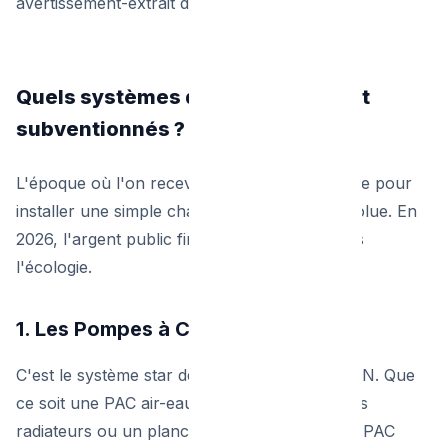
avertissement-extrait de rôle.
Quels systèmes de chauffage sont
subventionnés ?
L'époque où l'on recevait une belle enveloppe pour
installer une simple chaudière au gaz est révolue. En
2026, l'argent public finance la transition vers
l'écologie.
1. Les Pompes à Chaleur (PAC)
C'est le système star des Primes RENOLUTION. Que
ce soit une PAC air-eau (pour raccorder à des
radiateurs ou un plancher chauffant) ou une PAC