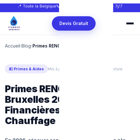
📍 Toute la Belgique
📞
0465 68 51 58
🕐 24h/24 — 7j/7
Devis Gratuit
Accueil
›
Blog
›
Primes RENOLUTION Bruxelles
💶 Primes & Aides
Mis à jour : juillet 2026
⏱ 7 min de lecture
Primes RENOLUTION
Bruxelles 2026 : Aides
Financières pour Votre
Chauffage