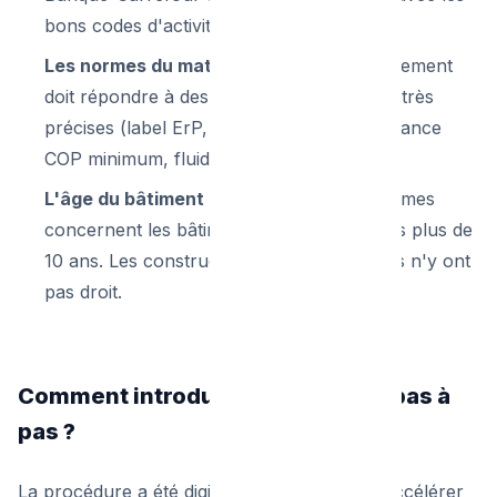
bons codes d'activité (NACE).
Les normes du matériel :
Le nouvel équipement
doit répondre à des normes européennes très
précises (label ErP, coefficient de performance
COP minimum, fluide frigorigène autorisé).
L'âge du bâtiment :
Généralement, les primes
concernent les bâtiments construits depuis plus de
10 ans. Les constructions flambant neuves n'y ont
pas droit.
Comment introduire sa demande pas à
pas ?
La procédure a été digitalisée à 100% pour accélérer