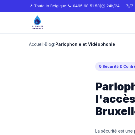
📍 Toute la Belgique
|
📞
0465 68 51 58
|
🕐 24h/24 — 7j/7
Accueil
›
Blog
›
Parlophonie et Vidéophonie
🔒 Sécurité & Cont
Parloph
l'accès
Bruxel
La sécurité est une 