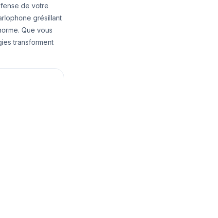
éfense de votre
arlophone grésillant
norme. Que vous
ies transforment