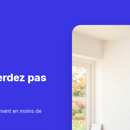
erdez pas
ement en moins de