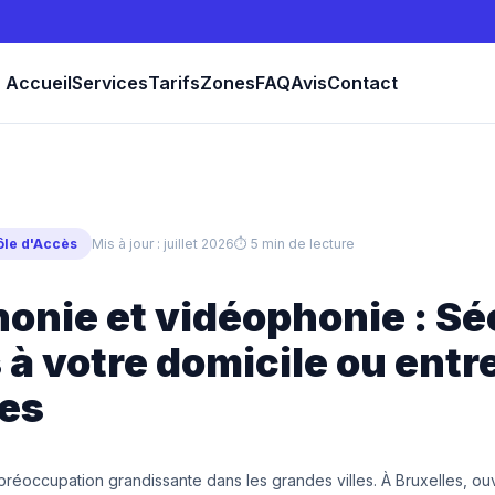
Accueil
Services
Tarifs
Zones
FAQ
Avis
Contact
rôle d'Accès
Mis à jour : juillet 2026
⏱ 5 min de lecture
onie et vidéophonie : Sé
 à votre domicile ou entr
les
préoccupation grandissante dans les grandes villes. À Bruxelles, ouv