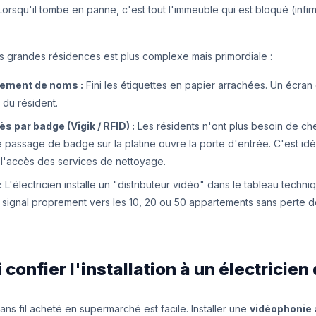
rsqu'il tombe en panne, c'est tout l'immeuble qui est bloqué (infir
les grandes résidences est plus complexe mais primordiale :
ilement de noms :
Fini les étiquettes en papier arrachées. Un écran 
 du résident.
s par badge (Vigik / RFID) :
Les résidents n'ont plus besoin de che
le passage de badge sur la platine ouvre la porte d'entrée. C'est idé
 l'accès des services de nettoyage.
:
L'électricien installe un "distributeur vidéo" dans le tableau techn
signal proprement vers les 10, 20 ou 50 appartements sans perte de
 confier l'installation à un électricien 
 sans fil acheté en supermarché est facile. Installer une
vidéophonie