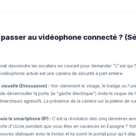
i passer au vidéophone connecté ? (Sé
vait descendre les escaliers en courant pour demander "C'est qui
e vidéophone actuel est une caméra de sécurité à part entière.
 visuelle (Dissuasion) :
Voir clairement le visage, le badge ou l'un
e déverrouiller la porte (la "gâche électrique") évite le risque de
émarcheurs agressifs. La présence de la caméra sur la platine de ru
uis le smartphone (IP) :
C'est la révolution des cinq dernières an
orte d'Uccle pendant que vous êtes en vacances en Espagne ? Vo
ouvez dialoguer avec le livreur et lui ouvrir le portail pour qu'il dép