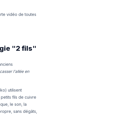
rte vidéo de toutes
ie "2 fils"
 anciens
casser l'allée en
o) utilisent
petits fils de cuivre
que, le son, la
propre, sans dégâts,