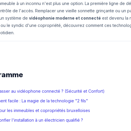
meuble à un inconnu n'est plus une option. La première ligne de d
ontrôle de l'accès. Remplacer une vieille sonnette grinçante ou un p
 un système de
vidéophonie moderne et connecté
est devenu la 
r ou le syndic d'une copropriété, découvrez comment ces technolog
otidien.
gramme
asser au vidéophone connecté ? (Sécurité et Confort)
t facile : La magie de la technologie "2 fils"
our les immeubles et copropriétés bruxelloises
fier l'installation à un électricien qualifié ?